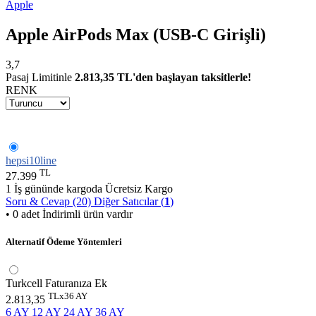
Apple
Apple AirPods Max (USB-C Girişli)
3,7
Pasaj Limitinle
2.813,35 TL'den başlayan taksitlerle!
RENK
hepsi10line
TL
27.399
1 İş gününde kargoda
Ücretsiz Kargo
Soru & Cevap (20)
Diğer Satıcılar (
1
)
• 0 adet İndirimli ürün vardır
Alternatif Ödeme Yöntemleri
Turkcell Faturanıza Ek
TLx36 AY
2.813,35
6 AY
12 AY
24 AY
36 AY