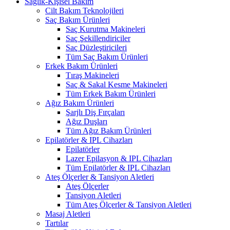
Sağlık-Kişisel Bakım
Cilt Bakım Teknolojileri
Saç Bakım Ürünleri
Saç Kurutma Makineleri
Saç Şekillendiriciler
Saç Düzleştiricileri
Tüm Saç Bakım Ürünleri
Erkek Bakım Ürünleri
Tıraş Makineleri
Saç & Sakal Kesme Makineleri
Tüm Erkek Bakım Ürünleri
Ağız Bakım Ürünleri
Şarjlı Diş Fırçaları
Ağız Duşları
Tüm Ağız Bakım Ürünleri
Epilatörler & IPL Cihazları
Epilatörler
Lazer Epilasyon & IPL Cihazları
Tüm Epilatörler & IPL Cihazları
Ateş Ölçerler & Tansiyon Aletleri
Ateş Ölçerler
Tansiyon Aletleri
Tüm Ateş Ölçerler & Tansiyon Aletleri
Masaj Aletleri
Tartılar