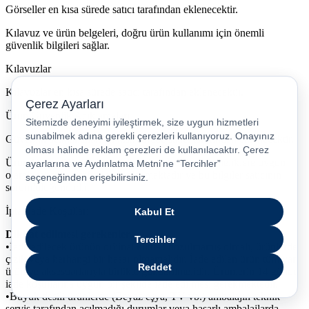
Görseller en kısa sürede satıcı tarafından eklenecektir.
Kılavuz ve ürün belgeleri, doğru ürün kullanımı için önemli
güvenlik bilgileri sağlar.
Kılavuzlar
Kılavuzlar en kısa sürede satıcı tarafından eklenecektir.
Ürün Güvenlik Açıklamaları
Güvenlik açıklamaları en kısa sürede satıcı tarafından eklenecektir.
Ürün Güvenliği Bilgileri, ürün için geçerli yönetmeliklere uygun
olarak satıcılar tarafından sağlanmaktadır ve bu bilgiler satıcının
sorumluluğundadır.
İptal/İade Koşulları
Dikkat edilmesi gerekenler
•İade edilecek ürünün orijinal kutusu bozulmamış olmalı, ürünlerde
çizik veya herhangi bir hasar olmamalıdır. İade edilen ürün tüm yan
ürün ve aksesuarlarıyla birlikte gönderilmelidir. Ürünlerin 14 günde
iade koşullarına uygun bir şekilde iade edilmesi gerekmektedir.
•Büyük desili ürünlerde (Beyaz eşya, TV vb.) ambalajın teknik
servis tarafından açılmadığı durumlar veya hasarlı ambalajlarda