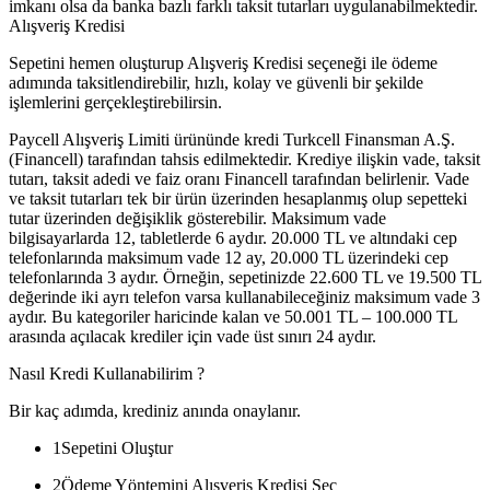
imkanı olsa da banka bazlı farklı taksit tutarları uygulanabilmektedir.
Alışveriş Kredisi
Sepetini hemen oluşturup Alışveriş Kredisi seçeneği ile ödeme
adımında taksitlendirebilir, hızlı, kolay ve güvenli bir şekilde
işlemlerini gerçekleştirebilirsin.
Paycell Alışveriş Limiti ürününde kredi Turkcell Finansman A.Ş.
(Financell) tarafından tahsis edilmektedir. Krediye ilişkin vade, taksit
tutarı, taksit adedi ve faiz oranı Financell tarafından belirlenir. Vade
ve taksit tutarları tek bir ürün üzerinden hesaplanmış olup sepetteki
tutar üzerinden değişiklik gösterebilir. Maksimum vade
bilgisayarlarda 12, tabletlerde 6 aydır. 20.000 TL ve altındaki cep
telefonlarında maksimum vade 12 ay, 20.000 TL üzerindeki cep
telefonlarında 3 aydır. Örneğin, sepetinizde 22.600 TL ve 19.500 TL
değerinde iki ayrı telefon varsa kullanabileceğiniz maksimum vade 3
aydır. Bu kategoriler haricinde kalan ve 50.001 TL – 100.000 TL
arasında açılacak krediler için vade üst sınırı 24 aydır.
Nasıl Kredi Kullanabilirim ?
Bir kaç adımda, krediniz anında onaylanır.
1
Sepetini Oluştur
2
Ödeme Yöntemini Alışveriş Kredisi Seç