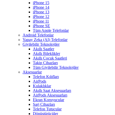
iPhone 15
iPhone 14
iPhone 13
iPhone 12
iPhone 11
iPhone SE
Tüm Apple Telefonlar
Android Telefonlar
Yapay Zeka (AI) Telefonlar
Giyilebilir Teknolojiler
Akıllı Saatler
Akıllı Bileklikler
Akıllı Çocuk Saatleri
Takip Cihazları
Tüm Giyilebilir Teknolojiler
Aksesuarlar
Telefon Kılıfları
AirPods
Kulaklıklar
Akıllı Saat Aksesuarları
AirPods Aksesuarları
Ekran Koruyucular
Şarj Cihazları
Telefon Tutucular
Dönüştürücüler