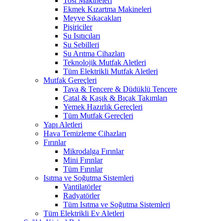
Tost Makineleri
Ekmek Kızartma Makineleri
Meyve Sıkacakları
Pişiriciler
Su Isıtıcıları
Su Sebilleri
Su Arıtma Cihazları
Teknolojik Mutfak Aletleri
Tüm Elektrikli Mutfak Aletleri
Mutfak Gereçleri
Tava & Tencere & Düdüklü Tencere
Çatal & Kaşık & Bıçak Takımları
Yemek Hazırlık Gereçleri
Tüm Mutfak Gereçleri
Yapı Aletleri
Hava Temizleme Cihazları
Fırınlar
Mikrodalga Fırınlar
Mini Fırınlar
Tüm Fırınlar
Isıtma ve Soğutma Sistemleri
Vantilatörler
Radyatörler
Tüm Isıtma ve Soğutma Sistemleri
Tüm Elektrikli Ev Aletleri