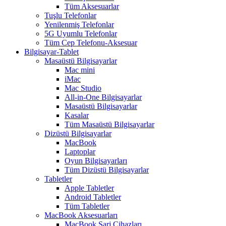
Tüm Aksesuarlar
Tuşlu Telefonlar
Yenilenmiş Telefonlar
5G Uyumlu Telefonlar
Tüm Cep Telefonu-Aksesuar
Bilgisayar-Tablet
Masaüstü Bilgisayarlar
Mac mini
iMac
Mac Studio
All-in-One Bilgisayarlar
Masaüstü Bilgisayarlar
Kasalar
Tüm Masaüstü Bilgisayarlar
Dizüstü Bilgisayarlar
MacBook
Laptoplar
Oyun Bilgisayarları
Tüm Dizüstü Bilgisayarlar
Tabletler
Apple Tabletler
Android Tabletler
Tüm Tabletler
MacBook Aksesuarları
MacBook Şarj Cihazları