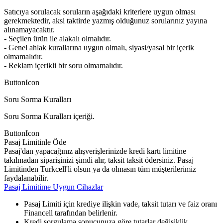
Satıcıya sorulacak soruların aşağıdaki kriterlere uygun olması
gerekmektedir, aksi taktirde yazmış olduğunuz sorularınız yayına
alınamayacaktır.
- Seçilen ürün ile alakalı olmalıdır.
- Genel ahlak kurallarına uygun olmalı, siyasi/yasal bir içerik
olmamalıdır.
- Reklam içerikli bir soru olmamalıdır.
ButtonIcon
Soru Sorma Kuralları
Soru Sorma Kuralları içeriği.
ButtonIcon
Pasaj Limitinle Öde
Pasaj'dan yapacağınız alışverişlerinizde kredi kartı limitine
takılmadan siparişinizi şimdi alır, taksit taksit ödersiniz. Pasaj
Limitinden Turkcell'li olsun ya da olmasın tüm müşterilerimiz
faydalanabilir.
Pasaj Limitime Uygun Cihazlar
Pasaj Limiti için krediye ilişkin vade, taksit tutarı ve faiz oranı
Financell tarafından belirlenir.
Kredi sorgulama sonucunuza göre tutarlar değişiklik