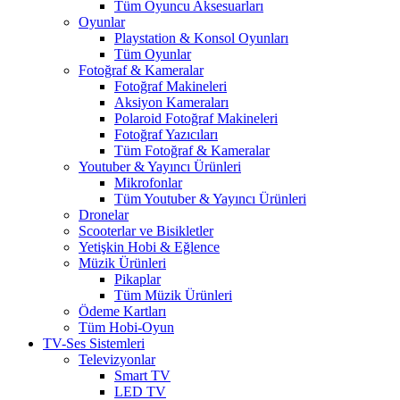
Tüm Oyuncu Aksesuarları
Oyunlar
Playstation & Konsol Oyunları
Tüm Oyunlar
Fotoğraf & Kameralar
Fotoğraf Makineleri
Aksiyon Kameraları
Polaroid Fotoğraf Makineleri
Fotoğraf Yazıcıları
Tüm Fotoğraf & Kameralar
Youtuber & Yayıncı Ürünleri
Mikrofonlar
Tüm Youtuber & Yayıncı Ürünleri
Dronelar
Scooterlar ve Bisikletler
Yetişkin Hobi & Eğlence
Müzik Ürünleri
Pikaplar
Tüm Müzik Ürünleri
Ödeme Kartları
Tüm Hobi-Oyun
TV-Ses Sistemleri
Televizyonlar
Smart TV
LED TV