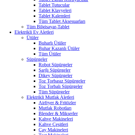
Tablet Tutucular
Tablet Klavyeleri
Tablet Kalemleri
Tüm Tablet Aksesuarları
Tüm Bilgisayar-Tablet
Elektrikli Ev Aletleri
Ütüler
Buharlı Ütüler
Buhar Kazanlı Ütüler
Tüm Ütüler
Süpürgeler
Robot Süpürgeler
Şarjlı Süpürgeler
Dikey Süpürgeler
Toz Torbasız Süpürgeler
Toz Torbalı Süpürgeler
Tüm Süpürgeler
Elektrikli Mutfak Aletleri
Airfryer & Fritözler
Mutfak Robotları
Blender & Mikserler
Kahve Makineleri
Kahve Çeşitleri
Çay Makineleri