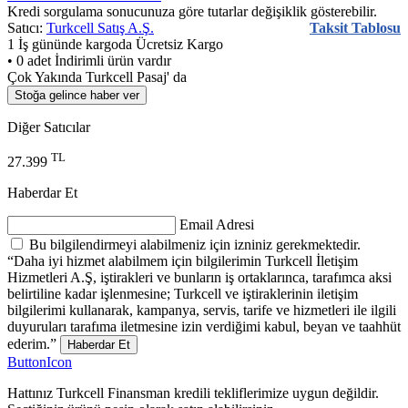
Kredi sorgulama sonucunuza göre tutarlar değişiklik gösterebilir.
Satıcı:
Turkcell Satış A.Ş.
Taksit Tablosu
1 İş gününde kargoda
Ücretsiz Kargo
• 0 adet İndirimli ürün vardır
Çok Yakında Turkcell Pasaj' da
Stoğa gelince haber ver
Diğer Satıcılar
TL
27.399
Haberdar Et
Email Adresi
Bu bilgilendirmeyi alabilmeniz için izniniz gerekmektedir.
“Daha iyi hizmet alabilmem için bilgilerimin Turkcell İletişim
Hizmetleri A.Ş, iştirakleri ve bunların iş ortaklarınca, tarafımca aksi
belirtiline kadar işlenmesine; Turkcell ve iştiraklerinin iletişim
bilgilerimi kullanarak, kampanya, servis, tarife ve hizmetleri ile ilgili
duyuruları tarafıma iletmesine izin verdiğimi kabul, beyan ve taahhüt
ederim.”
Haberdar Et
ButtonIcon
Hattınız Turkcell Finansman kredili tekliflerimize uygun değildir.