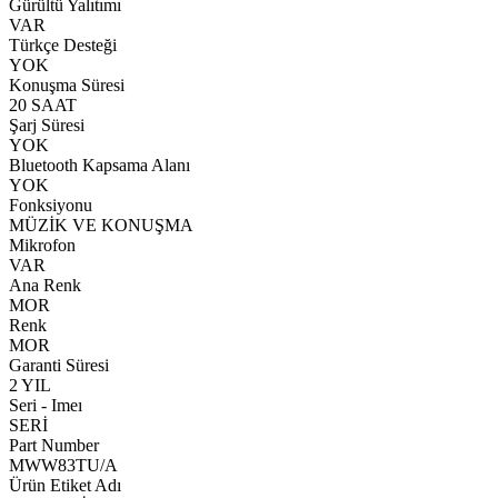
Gürültü Yalıtımı
VAR
Türkçe Desteği
YOK
Konuşma Süresi
20 SAAT
Şarj Süresi
YOK
Bluetooth Kapsama Alanı
YOK
Fonksiyonu
MÜZİK VE KONUŞMA
Mikrofon
VAR
Ana Renk
MOR
Renk
MOR
Garanti Süresi
2 YIL
Seri - Imeı
SERİ
Part Number
MWW83TU/A
Ürün Etiket Adı