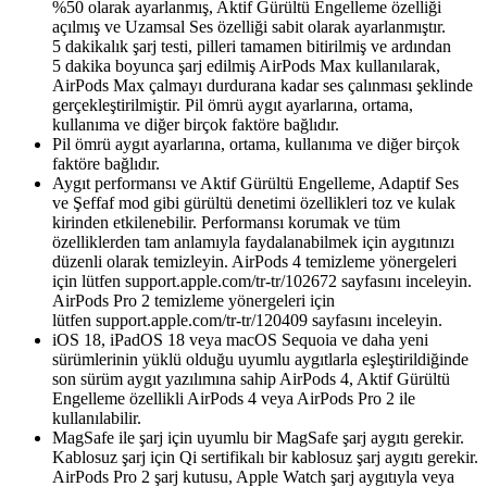
%50 olarak ayarlanmış, Aktif Gürültü Engelleme özelliği
açılmış ve Uzamsal Ses özelliği sabit olarak ayarlanmıştır.
5 dakikalık şarj testi, pilleri tamamen bitirilmiş ve ardından
5 dakika boyunca şarj edilmiş AirPods Max kullanılarak,
AirPods Max çalmayı durdurana kadar ses çalınması şeklinde
gerçekleştirilmiştir. Pil ömrü aygıt ayarlarına, ortama,
kullanıma ve diğer birçok faktöre bağlıdır.
Pil ömrü aygıt ayarlarına, ortama, kullanıma ve diğer birçok
faktöre bağlıdır.
Aygıt performansı ve Aktif Gürültü Engelleme, Adaptif Ses
ve Şeffaf mod gibi gürültü denetimi özellikleri toz ve kulak
kirinden etkilenebilir. Performansı korumak ve tüm
özelliklerden tam anlamıyla faydalanabilmek için aygıtınızı
düzenli olarak temizleyin. AirPods 4 temizleme yönergeleri
için lütfen support.apple.com/tr-tr/102672 sayfasını inceleyin.
AirPods Pro 2 temizleme yönergeleri için
lütfen support.apple.com/tr-tr/120409 sayfasını inceleyin.
iOS 18, iPadOS 18 veya macOS Sequoia ve daha yeni
sürümlerinin yüklü olduğu uyumlu aygıtlarla eşleştirildiğinde
son sürüm aygıt yazılımına sahip AirPods 4, Aktif Gürültü
Engelleme özellikli AirPods 4 veya AirPods Pro 2 ile
kullanılabilir.
MagSafe ile şarj için uyumlu bir MagSafe şarj aygıtı gerekir.
Kablosuz şarj için Qi sertifikalı bir kablosuz şarj aygıtı gerekir.
AirPods Pro 2 şarj kutusu, Apple Watch şarj aygıtıyla veya