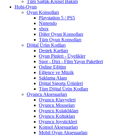
Tüm Sağlık-Kişisel Bakım
Hobi-Oyun
Oyun Konsolları
Playstation 5 / PS5
Nintendo
xbox
Diğer Oyun Konsolları
Tüm Oyun Konsolları
Dijital Ürün Kodları
Destek Kartları
Oyun Pinleri - Üyelikler
Spor - Dizi - Film Yayın Paketleri
Online Eğitim
Eğlence ve Müzik
Saklama Alanı
Dijital Sigorta Ürünleri
Tüm Dijital Ürün Kodları
Oyuncu Aksesuarları
Oyuncu Klavyeleri
Oyuncu Mouseları
Oyuncu Kulaklıkları
Oyuncu Koltukları
Oyuncu Joystickleri
Konsol Aksesuarları
Mobil Oyun Aksesuarları