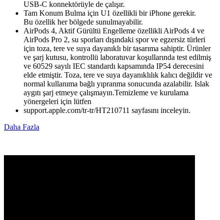
USB-C konnektörüyle de çalışır.
Tam Konum Bulma için U1 özellikli bir iPhone gerekir.
Bu özellik her bölgede sunulmayabilir.
AirPods 4, Aktif Gürültü Engelleme özellikli AirPods 4 ve
AirPods Pro 2, su sporları dışındaki spor ve egzersiz türleri
için toza, tere ve suya dayanıklı bir tasarıma sahiptir. Ürünler
ve şarj kutusu, kontrollü laboratuvar koşullarında test edilmiş
ve 60529 sayılı IEC standardı kapsamında IP54 derecesini
elde etmiştir. Toza, tere ve suya dayanıklılık kalıcı değildir ve
normal kullanıma bağlı yıpranma sonucunda azalabilir. Islak
aygıtı şarj etmeye çalışmayın.Temizleme ve kurulama
yönergeleri için lütfen
support.apple.com/tr-tr/HT210711 sayfasını inceleyin.
Daha Fazla