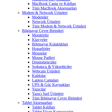
MacBook Çanta ve Kılıfları
Tüm MacBook Aksesuarları
Modem & Network Ürünleri
Modemler
Network Ürünleri
Tüm Modem & Network Ürünleri
Bilgisayar Çevre Birimleri
Monitörler
Klavyeler
BiIgisayar Kulaklıkları
Hoparlörler
Mouselar
Mouse Padleri
Dönüştürücüler
Soğutucu & Yükselticiler
Webcam Ürünleri
Kablolar
Laptop Çantaları
UPS & Güç Kaynakları
Yazıcılar
Yazıcı Sarf Ürünleri
Tüm Bilgisayar Çevre Birimleri
Tablet Aksesuarları
Tablet Kılıfları
Tablet Ekran Koruyucular