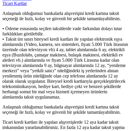
Ticari Kartlar
Anlaşmalı olduğumuz bankalarla alışverişini kredi kartına taksit
seçeneği ile hızlı, kolay ve güvenli bir şekilde tamamlayabilirsin.
• Ödeme esnasında seçilen taksitlerde vade farkından dolayı tutar
farklılıkları görülebilir.
• Taksit üst sınırı bireysel kredi kartları ile yapılan elektronik eşya
alımlarında (Video, kamera, ses sistemleri, fiyatı 5.000 Türk lirasının
üzerinde olan televizyon vb) 4 ay, tablet alımlarında 6 ay, elektrikli
eşya (Buzdolabı, çamaşır makinesi, bulaşık makinesi, elektrikli ev
aletleri vb.) alımlarında ve fiyatı 5.000 Türk Lirasına kadar olan
televizyon alımlarında 9 ay, bilgisayar alımlarında 12 ay, “yenileme
merkezi” veya “yetkili satıcı” niteliğindeki iş yerlerinden alınan
yenilenmiş ürün niteliğinde olan cep telefonu alımlarında 12 ay
olarak olarak uygulanır. Bireysel kredi kartlarıyla gerçekleştirilecek
telekomünikasyon, hediye kart, hediye çeki ve benzeri şekillerde
herhangi somut bir mal veya hizmeti içermeyen ürünlerin
alımlarında taksit uygulanamaz.
Anlaşmalı olduğumuz bankalarla alışverişini kredi kartına taksit
seçeneği ile hızlı, kolay ve güvenli bir şekilde tamamlayabilirsin.
Ticari kredi kartları ile yapılan alışverişlerde 12 aya kadar taksit
imkanından yararlanabilirsiniz. En fazla 12 aya kadar taksit yapma