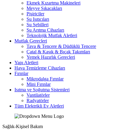
Ekmek Kızartma Makineleri
Meyve Sıkacakları
Pişiriciler
Su Isıtıcıları
Su Sebilleri
Su Arıtma Cihazları
Teknolojik Mutfak Aletleri
Mutfak Gereçleri
Tava & Tencere & Düdüklü Tencere
Çatal & Kaşık & Bıçak Takımları
Yemek Hazırlık Gereçleri
Yapı Aletleri
Hava Temizleme Cihazları
Fırınlar
Mikrodalga Fırınlar
Mini Fırınlar
Isıtma ve Soğutma Sistemleri
Vantilatörler
Radyatörler
Tüm Elektrikli Ev Aletleri
Sağlık-Kişisel Bakım