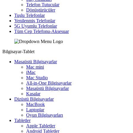
Telefon Tutucular
Dönüştürücüler
Tuşlu Telefonlar
Yenilenmiş Telefonlar
5G Uyumlu Telefonlar
Tüm Cep Telefonu-Aksesuar
Bilgisayar-Tablet
Masaüstü Bilgisayarlar
Mac mini
iMac
Mac Studio
All-in-One Bilgisayarlar
Masaüstü Bilgisayarlar
Kasalar
Dizüstü Bilgisayarlar
MacBook
Laptoplar
Oyun Bilgisayarları
Tabletler
Apple Tabletler
Android Tabletler