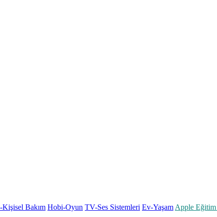
k-Kişisel Bakım
Hobi-Oyun
TV-Ses Sistemleri
Ev-Yaşam
Apple Eğitim