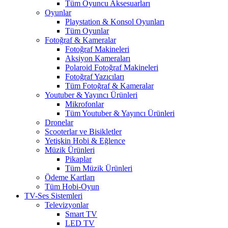
Tüm Oyuncu Aksesuarları
Oyunlar
Playstation & Konsol Oyunları
Tüm Oyunlar
Fotoğraf & Kameralar
Fotoğraf Makineleri
Aksiyon Kameraları
Polaroid Fotoğraf Makineleri
Fotoğraf Yazıcıları
Tüm Fotoğraf & Kameralar
Youtuber & Yayıncı Ürünleri
Mikrofonlar
Tüm Youtuber & Yayıncı Ürünleri
Dronelar
Scooterlar ve Bisikletler
Yetişkin Hobi & Eğlence
Müzik Ürünleri
Pikaplar
Tüm Müzik Ürünleri
Ödeme Kartları
Tüm Hobi-Oyun
TV-Ses Sistemleri
Televizyonlar
Smart TV
LED TV