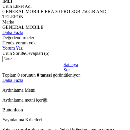
IMEI
Ürün Etiket Adı
GENERAL MOBILE ERA 30 PRO 8GB 256GB AND.
TELEFON
Marka
GENERAL MOBILE
Daha Fazla
Değerlendirmeler
Henüz yorum yok
Yorum Yaz
Ürün Soru&Cevapları
(6)
Satıcıya
Sor
Toplam
0
sorunun
0
tanesi
görüntüleniyor.
Daha Fazla
Aydınlatma Metni
Aydınlatma metni içeriği.
ButtonIcon
Yayınlanma Kriterleri
Satıcıya sorulacak soruların aşağıdaki kriterlere uygun olması