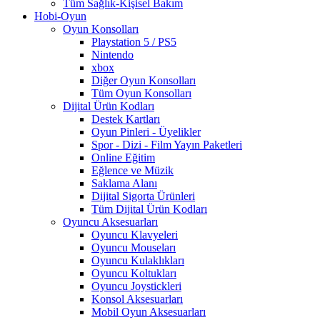
Tüm Sağlık-Kişisel Bakım
Hobi-Oyun
Oyun Konsolları
Playstation 5 / PS5
Nintendo
xbox
Diğer Oyun Konsolları
Tüm Oyun Konsolları
Dijital Ürün Kodları
Destek Kartları
Oyun Pinleri - Üyelikler
Spor - Dizi - Film Yayın Paketleri
Online Eğitim
Eğlence ve Müzik
Saklama Alanı
Dijital Sigorta Ürünleri
Tüm Dijital Ürün Kodları
Oyuncu Aksesuarları
Oyuncu Klavyeleri
Oyuncu Mouseları
Oyuncu Kulaklıkları
Oyuncu Koltukları
Oyuncu Joystickleri
Konsol Aksesuarları
Mobil Oyun Aksesuarları