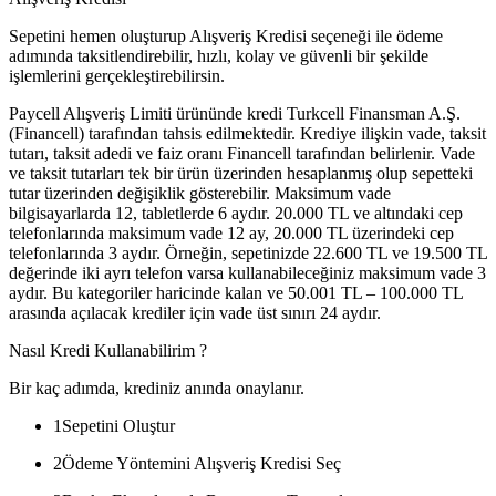
Sepetini hemen oluşturup Alışveriş Kredisi seçeneği ile ödeme
adımında taksitlendirebilir, hızlı, kolay ve güvenli bir şekilde
işlemlerini gerçekleştirebilirsin.
Paycell Alışveriş Limiti ürününde kredi Turkcell Finansman A.Ş.
(Financell) tarafından tahsis edilmektedir. Krediye ilişkin vade, taksit
tutarı, taksit adedi ve faiz oranı Financell tarafından belirlenir. Vade
ve taksit tutarları tek bir ürün üzerinden hesaplanmış olup sepetteki
tutar üzerinden değişiklik gösterebilir. Maksimum vade
bilgisayarlarda 12, tabletlerde 6 aydır. 20.000 TL ve altındaki cep
telefonlarında maksimum vade 12 ay, 20.000 TL üzerindeki cep
telefonlarında 3 aydır. Örneğin, sepetinizde 22.600 TL ve 19.500 TL
değerinde iki ayrı telefon varsa kullanabileceğiniz maksimum vade 3
aydır. Bu kategoriler haricinde kalan ve 50.001 TL – 100.000 TL
arasında açılacak krediler için vade üst sınırı 24 aydır.
Nasıl Kredi Kullanabilirim ?
Bir kaç adımda, krediniz anında onaylanır.
1
Sepetini Oluştur
2
Ödeme Yöntemini Alışveriş Kredisi Seç