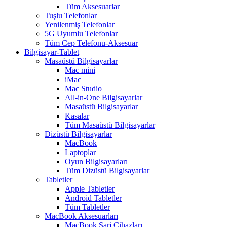
Tüm Aksesuarlar
Tuşlu Telefonlar
Yenilenmiş Telefonlar
5G Uyumlu Telefonlar
Tüm Cep Telefonu-Aksesuar
Bilgisayar-Tablet
Masaüstü Bilgisayarlar
Mac mini
iMac
Mac Studio
All-in-One Bilgisayarlar
Masaüstü Bilgisayarlar
Kasalar
Tüm Masaüstü Bilgisayarlar
Dizüstü Bilgisayarlar
MacBook
Laptoplar
Oyun Bilgisayarları
Tüm Dizüstü Bilgisayarlar
Tabletler
Apple Tabletler
Android Tabletler
Tüm Tabletler
MacBook Aksesuarları
MacBook Şarj Cihazları