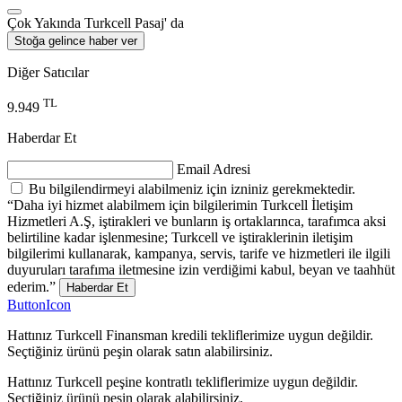
Çok Yakında Turkcell Pasaj' da
Stoğa gelince haber ver
Diğer Satıcılar
TL
9.949
Haberdar Et
Email Adresi
Bu bilgilendirmeyi alabilmeniz için izniniz gerekmektedir.
“Daha iyi hizmet alabilmem için bilgilerimin Turkcell İletişim
Hizmetleri A.Ş, iştirakleri ve bunların iş ortaklarınca, tarafımca aksi
belirtiline kadar işlenmesine; Turkcell ve iştiraklerinin iletişim
bilgilerimi kullanarak, kampanya, servis, tarife ve hizmetleri ile ilgili
duyuruları tarafıma iletmesine izin verdiğimi kabul, beyan ve taahhüt
ederim.”
Haberdar Et
ButtonIcon
Hattınız Turkcell Finansman kredili tekliflerimize uygun değildir.
Seçtiğiniz ürünü peşin olarak satın alabilirsiniz.
Hattınız Turkcell peşine kontratlı tekliflerimize uygun değildir.
Seçtiğiniz ürünü peşin olarak alabilirsiniz.