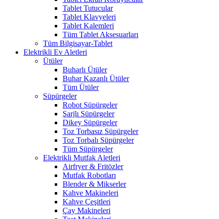
Tablet Tutucular
Tablet Klavyeleri
Tablet Kalemleri
Tüm Tablet Aksesuarları
Tüm Bilgisayar-Tablet
Elektrikli Ev Aletleri
Ütüler
Buharlı Ütüler
Buhar Kazanlı Ütüler
Tüm Ütüler
Süpürgeler
Robot Süpürgeler
Şarjlı Süpürgeler
Dikey Süpürgeler
Toz Torbasız Süpürgeler
Toz Torbalı Süpürgeler
Tüm Süpürgeler
Elektrikli Mutfak Aletleri
Airfryer & Fritözler
Mutfak Robotları
Blender & Mikserler
Kahve Makineleri
Kahve Çeşitleri
Çay Makineleri