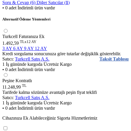
Soru & Cevap (6)
Diğer Satıcılar (
1
)
• 0 adet İndirimli ürün vardır
Alternatif Ödeme Yöntemleri
Turkcell Faturanıza Ek
TLx12 AY
1.492,59
3 AY
6 AY
9 AY
12 AY
Kredi sorgulama sonucunuza göre tutarlar değişiklik gösterebilir.
Satıcı:
Turkcell Satış A.Ş.
Taksit Tablosu
1 İş gününde kargoda
Ücretsiz Kargo
• 0 adet İndirimli ürün vardır
Peşine Kontratlı
TL
11.248,99
Tarifede kalma sözünüze avantajlı peşin fiyat teklifi
Satıcı:
Turkcell Satış A.Ş.
1 İş gününde kargoda
Ücretsiz Kargo
• 0 adet İndirimli ürün vardır
Cihazınıza Ek Alabileceğiniz Sigorta Hizmetlerimiz