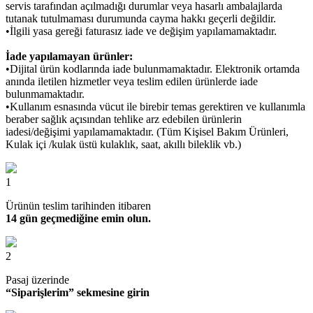
servis tarafından açılmadığı durumlar veya hasarlı ambalajlarda
tutanak tutulmaması durumunda cayma hakkı geçerli değildir.
•İlgili yasa gereği faturasız iade ve değişim yapılamamaktadır.
İade yapılamayan ürünler:
•Dijital ürün kodlarında iade bulunmamaktadır. Elektronik ortamda
anında iletilen hizmetler veya teslim edilen ürünlerde iade
bulunmamaktadır.
•Kullanım esnasında vücut ile birebir temas gerektiren ve kullanımla
beraber sağlık açısından tehlike arz edebilen ürünlerin
iadesi/değişimi yapılamamaktadır. (Tüm Kişisel Bakım Ürünleri,
Kulak içi /kulak üstü kulaklık, saat, akıllı bileklik vb.)
1
Ürünün teslim tarihinden itibaren
14 gün geçmediğine emin olun.
2
Pasaj üzerinde
“Siparişlerim” sekmesine girin