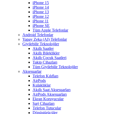
iPhone 15
iPhone 14
iPhone 13
iPhone 12
iPhone 11
iPhone SE
Tüm Apple Telefonlar
Android Telefonlar
Yapay Zeka (AI) Telefonlar
Giyilebilir Teknolojiler
Akıllı Saatler
Akıllı Bileklikler
Akıllı Çocuk Saatleri
Takip Cihazları
Tüm Giyilebilir Teknolojiler
Aksesuarlar
Telefon Kılıfları
AirPods
Kulaklıklar
Akıllı Saat Aksesuarları
AirPods Aksesuarları
Ekran Koruyucular
Şarj Cihazları
Telefon Tutucular
Dönüştürücüler