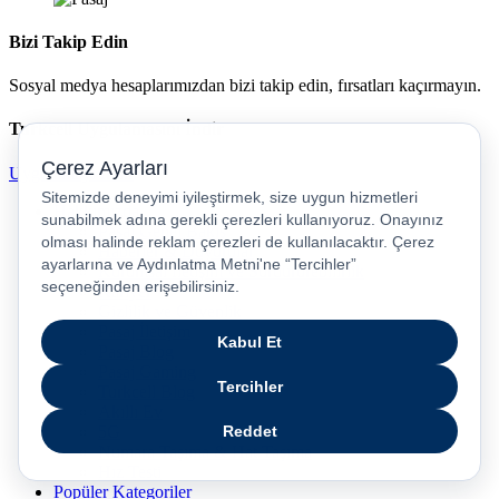
Bizi Takip Edin
Sosyal medya hesaplarımızdan bizi takip edin, fırsatları kaçırmayın.
Turkcell Uygulamasını İndir
Uygulamayı İndir
Hakkımızda
Pasaj Genel Bakış
Haberler & Duyurular
Kurumsal İletişim ve Sürdürürebilirlik
Kariyer
Gizlilik ve Güvenlik
Pasaj İletişim
Pasaj Blog
Pasaj Gaming
Turkcell Blog
Akıllı Ev
5G
Numara Taşıma & Hat Taşıma
Hız Testi
Popüler Kategoriler