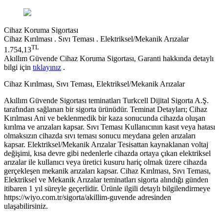
Cihaz Koruma Sigortası
Cihaz Kırılması . Sıvı Teması . Elektriksel/Mekanik Arızalar
TL
1.754,13
Akıllım Güvende Cihaz Koruma Sigortası, Garanti hakkında detaylı
bilgi için
tıklayınız
.
Cihaz Kırılması, Sıvı Teması, Elektriksel/Mekanik Arızalar
Akıllım Güvende Sigortası teminatları Turkcell Dijital Sigorta A.Ş.
tarafından sağlanan bir sigorta ürünüdür. Teminat Detayları; Cihaz
Kırılması Ani ve beklenmedik bir kaza sonucunda cihazda oluşan
kırılma ve arızaları kapsar. Sıvı Teması Kullanıcının kasıt veya hatası
olmaksızın cihazda sıvı teması sonucu meydana gelen arızaları
kapsar. Elektriksel/Mekanik Arızalar Tesisattan kaynaklanan voltaj
değişimi, kısa devre gibi nedenlerle cihazda ortaya çıkan elektriksel
arızalar ile kullanıcı veya üretici kusuru hariç olmak üzere cihazda
gerçekleşen mekanik arızaları kapsar. Cihaz Kırılması, Sıvı Teması,
Elektriksel ve Mekanik Arızalar teminatları sigorta alındığı günden
itibaren 1 yıl süreyle geçerlidir. Ürünle ilgili detaylı bilgilendirmeye
https://wiyo.com.tr/sigorta/akillim-guvende adresinden
ulaşabilirsiniz.