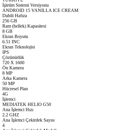
İşletim Sistemi Versiyonu
ANDROID 15 VANILLA ICE CREAM
Dahili Hafıza
256 GB
Ram (bellek) Kapasitesi
8 GB
Ekran Boyutu
6.51 INC
Ekran Teknolojisi
IPS
Çözünürlük
720 X 1600
Ön Kamera
8 MP
Arka Kamera
50 MP
Hücresel Plan
4G
İşlemci
MEDIATEK HELIO G50
Ana İşlemci Hızı
2.2 GHZ
Ana İşlemci Çekirdek Sayısı
4