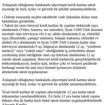
Anlaşmalı olduğumuz bankalarla alışverişini kredi kartına taksit
seçeneği ile hızlı, kolay ve güvenli bir şekilde tamamlayabilirsin.
• Ödeme esnasında seçilen taksitlerde vade farkından dolayı tutar
farklılıkları görülebilir.
• Taksit üst sınırı bireysel kredi kartları ile yapılan elektronik eşya
alımlarında (Video, kamera, ses sistemleri, fiyatı 5.000 Türk lirasının
üzerinde olan televizyon vb) 4 ay, tablet alımlarında 6 ay, elektrikli
eşya (Buzdolabı, çamaşır makinesi, bulaşık makinesi, elektrikli ev
aletleri vb.) alımlarında ve fiyatı 5.000 Türk Lirasına kadar olan
televizyon alımlarında 9 ay, bilgisayar alımlarında 12 ay, “yenileme
merkezi” veya “yetkili satıcı” niteliğindeki iş yerlerinden alınan
yenilenmiş ürün niteliğinde olan cep telefonu alımlarında 12 ay
olarak olarak uygulanır. Bireysel kredi kartlarıyla gerçekleştirilecek
telekomünikasyon, hediye kart, hediye çeki ve benzeri şekillerde
herhangi somut bir mal veya hizmeti içermeyen ürünlerin
alımlarında taksit uygulanamaz.
Anlaşmalı olduğumuz bankalarla alışverişini kredi kartına taksit
seçeneği ile hızlı, kolay ve güvenli bir şekilde tamamlayabilirsin.
Ticari kredi kartları ile yapılan alışverişlerde 12 aya kadar taksit
imkanından yararlanabilirsiniz. En fazla 12 aya kadar taksit yapma
imkanı olsa da banka bazlı farklı taksit tutarları uygulanabilmektedir.
Alışveriş Kredisi