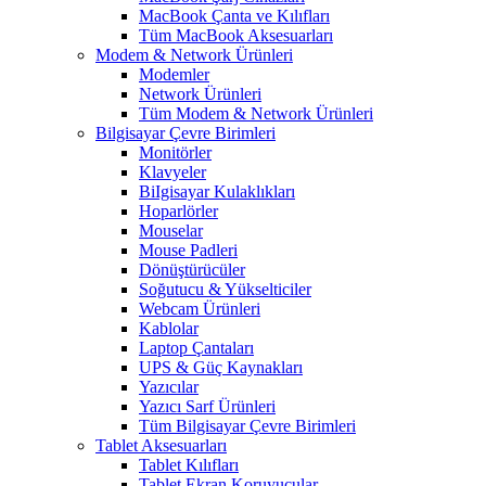
MacBook Çanta ve Kılıfları
Tüm MacBook Aksesuarları
Modem & Network Ürünleri
Modemler
Network Ürünleri
Tüm Modem & Network Ürünleri
Bilgisayar Çevre Birimleri
Monitörler
Klavyeler
BiIgisayar Kulaklıkları
Hoparlörler
Mouselar
Mouse Padleri
Dönüştürücüler
Soğutucu & Yükselticiler
Webcam Ürünleri
Kablolar
Laptop Çantaları
UPS & Güç Kaynakları
Yazıcılar
Yazıcı Sarf Ürünleri
Tüm Bilgisayar Çevre Birimleri
Tablet Aksesuarları
Tablet Kılıfları
Tablet Ekran Koruyucular