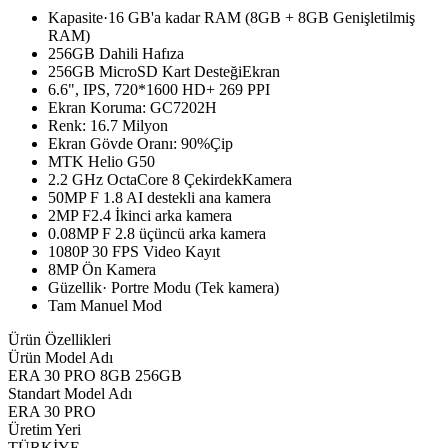
Kapasite·16 GB'a kadar RAM (8GB + 8GB Genişletilmiş
RAM)
256GB Dahili Hafıza
256GB MicroSD Kart DesteğiEkran
6.6", IPS, 720*1600 HD+ 269 PPI
Ekran Koruma: GC7202H
Renk: 16.7 Milyon
Ekran Gövde Oranı: 90%Çip
MTK Helio G50
2.2 GHz OctaCore 8 ÇekirdekKamera
50MP F 1.8 AI destekli ana kamera
2MP F2.4 İkinci arka kamera
0.08MP F 2.8 üçüncü arka kamera
1080P 30 FPS Video Kayıt
8MP Ön Kamera
Güzellik· Portre Modu (Tek kamera)
Tam Manuel Mod
Ürün Özellikleri
Ürün Model Adı
ERA 30 PRO 8GB 256GB
Standart Model Adı
ERA 30 PRO
Üretim Yeri
TÜRKİYE