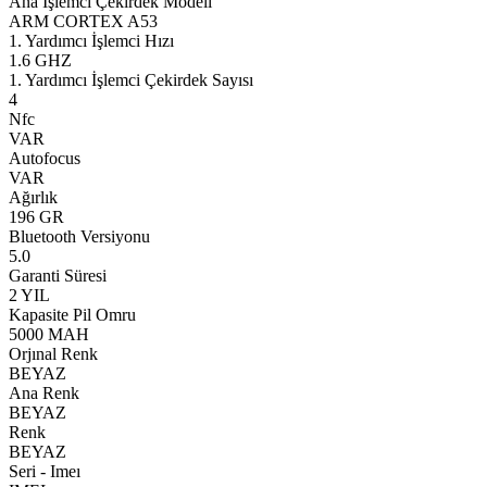
Ana İşlemci Çekirdek Modeli
ARM CORTEX A53
1. Yardımcı İşlemci Hızı
1.6 GHZ
1. Yardımcı İşlemci Çekirdek Sayısı
4
Nfc
VAR
Autofocus
VAR
Ağırlık
196 GR
Bluetooth Versiyonu
5.0
Garanti Süresi
2 YIL
Kapasite Pil Omru
5000 MAH
Orjınal Renk
BEYAZ
Ana Renk
BEYAZ
Renk
BEYAZ
Seri - Imeı