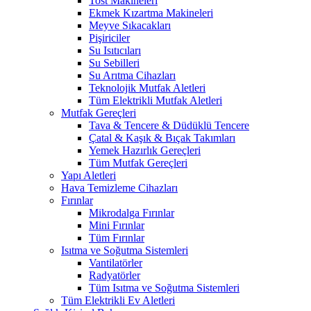
Tost Makineleri
Ekmek Kızartma Makineleri
Meyve Sıkacakları
Pişiriciler
Su Isıtıcıları
Su Sebilleri
Su Arıtma Cihazları
Teknolojik Mutfak Aletleri
Tüm Elektrikli Mutfak Aletleri
Mutfak Gereçleri
Tava & Tencere & Düdüklü Tencere
Çatal & Kaşık & Bıçak Takımları
Yemek Hazırlık Gereçleri
Tüm Mutfak Gereçleri
Yapı Aletleri
Hava Temizleme Cihazları
Fırınlar
Mikrodalga Fırınlar
Mini Fırınlar
Tüm Fırınlar
Isıtma ve Soğutma Sistemleri
Vantilatörler
Radyatörler
Tüm Isıtma ve Soğutma Sistemleri
Tüm Elektrikli Ev Aletleri