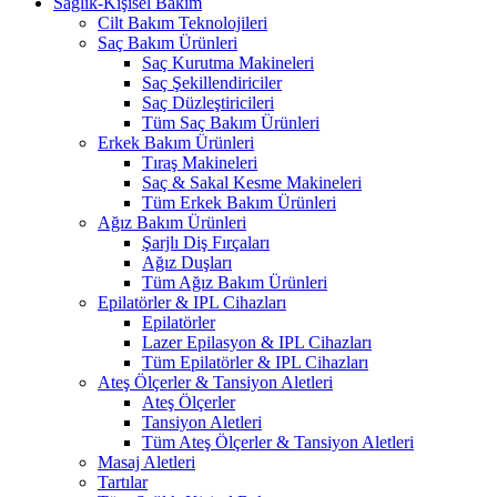
Sağlık-Kişisel Bakım
Cilt Bakım Teknolojileri
Saç Bakım Ürünleri
Saç Kurutma Makineleri
Saç Şekillendiriciler
Saç Düzleştiricileri
Tüm Saç Bakım Ürünleri
Erkek Bakım Ürünleri
Tıraş Makineleri
Saç & Sakal Kesme Makineleri
Tüm Erkek Bakım Ürünleri
Ağız Bakım Ürünleri
Şarjlı Diş Fırçaları
Ağız Duşları
Tüm Ağız Bakım Ürünleri
Epilatörler & IPL Cihazları
Epilatörler
Lazer Epilasyon & IPL Cihazları
Tüm Epilatörler & IPL Cihazları
Ateş Ölçerler & Tansiyon Aletleri
Ateş Ölçerler
Tansiyon Aletleri
Tüm Ateş Ölçerler & Tansiyon Aletleri
Masaj Aletleri
Tartılar