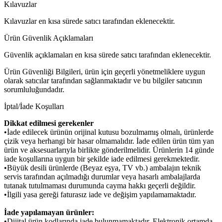
Kılavuzlar
Kılavuzlar en kısa sürede satıcı tarafından eklenecektir.
Ürün Güvenlik Açıklamaları
Güvenlik açıklamaları en kısa sürede satıcı tarafından eklenecektir.
Ürün Güvenliği Bilgileri, ürün için geçerli yönetmeliklere uygun
olarak satıcılar tarafından sağlanmaktadır ve bu bilgiler satıcının
sorumluluğundadır.
İptal/İade Koşulları
Dikkat edilmesi gerekenler
•İade edilecek ürünün orijinal kutusu bozulmamış olmalı, ürünlerde
çizik veya herhangi bir hasar olmamalıdır. İade edilen ürün tüm yan
ürün ve aksesuarlarıyla birlikte gönderilmelidir. Ürünlerin 14 günde
iade koşullarına uygun bir şekilde iade edilmesi gerekmektedir.
•Büyük desili ürünlerde (Beyaz eşya, TV vb.) ambalajın teknik
servis tarafından açılmadığı durumlar veya hasarlı ambalajlarda
tutanak tutulmaması durumunda cayma hakkı geçerli değildir.
•İlgili yasa gereği faturasız iade ve değişim yapılamamaktadır.
İade yapılamayan ürünler:
•Dijital ürün kodlarında iade bulunmamaktadır. Elektronik ortamda