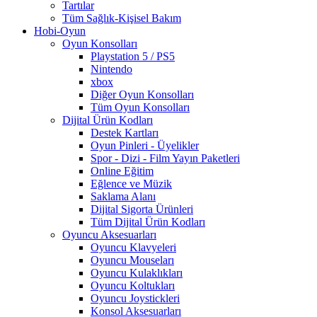
Tartılar
Tüm Sağlık-Kişisel Bakım
Hobi-Oyun
Oyun Konsolları
Playstation 5 / PS5
Nintendo
xbox
Diğer Oyun Konsolları
Tüm Oyun Konsolları
Dijital Ürün Kodları
Destek Kartları
Oyun Pinleri - Üyelikler
Spor - Dizi - Film Yayın Paketleri
Online Eğitim
Eğlence ve Müzik
Saklama Alanı
Dijital Sigorta Ürünleri
Tüm Dijital Ürün Kodları
Oyuncu Aksesuarları
Oyuncu Klavyeleri
Oyuncu Mouseları
Oyuncu Kulaklıkları
Oyuncu Koltukları
Oyuncu Joystickleri
Konsol Aksesuarları