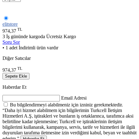
elitstore
TL
974,37
3 İş gününde kargoda
Ücretsiz Kargo
Soru Sor
• 1 adet İndirimli ürün vardır
Diğer Satıcılar
TL
974,37
Sepete Ekle
Haberdar Et
Email Adresi
Bu bilgilendirmeyi alabilmeniz için izniniz gerekmektedir.
“Daha iyi hizmet alabilmem için bilgilerimin Turkcell İletişim
Hizmetleri A.Ş, iştirakleri ve bunların iş ortaklarınca, tarafımca aksi
belirtiline kadar işlenmesine; Turkcell ve iştiraklerinin iletişim
bilgilerimi kullanarak, kampanya, servis, tarife ve hizmetleri ile ilgili
duyuruları tarafıma iletmesine izin verdiğimi kabul, beyan ve taahhüt
ederim.”
Haberdar Et