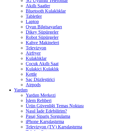
5G Uyumlu Telefonlar
Akıllı Saatler
Bluetooth Kulaklıklar
Tabletler
Laptop
Oyun Bilgisayarları
Dikey Süpürgeler
Robot Süpürgeler
Kahve Makineleri
Televizyon
Airfryer
Kulaklıklar
Çocuk Akıllı Saat
Kulakiçi Kulaklık
Kettle
Saç Düzleştirici
Airpods
Yardım
Yardım Merkezi
İşlem Rehberi
Ürün Güvenliği Temas Noktası
Nasıl İade Edebilirim?
Pasaj Sipariş Sorgulama
iPhone Karşılaştırma
Televizyon (TV) Karşılaştırma