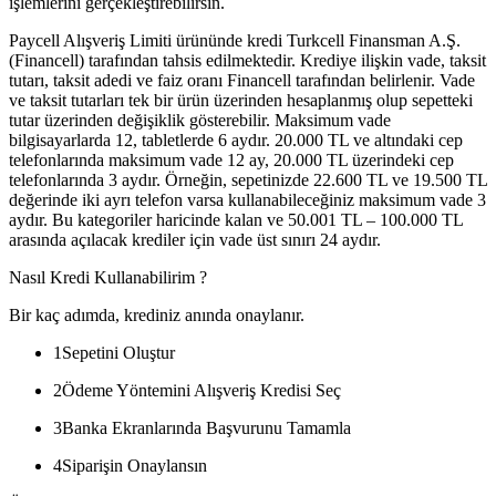
işlemlerini gerçekleştirebilirsin.
Paycell Alışveriş Limiti ürününde kredi Turkcell Finansman A.Ş.
(Financell) tarafından tahsis edilmektedir. Krediye ilişkin vade, taksit
tutarı, taksit adedi ve faiz oranı Financell tarafından belirlenir. Vade
ve taksit tutarları tek bir ürün üzerinden hesaplanmış olup sepetteki
tutar üzerinden değişiklik gösterebilir. Maksimum vade
bilgisayarlarda 12, tabletlerde 6 aydır. 20.000 TL ve altındaki cep
telefonlarında maksimum vade 12 ay, 20.000 TL üzerindeki cep
telefonlarında 3 aydır. Örneğin, sepetinizde 22.600 TL ve 19.500 TL
değerinde iki ayrı telefon varsa kullanabileceğiniz maksimum vade 3
aydır. Bu kategoriler haricinde kalan ve 50.001 TL – 100.000 TL
arasında açılacak krediler için vade üst sınırı 24 aydır.
Nasıl Kredi Kullanabilirim ?
Bir kaç adımda, krediniz anında onaylanır.
1
Sepetini Oluştur
2
Ödeme Yöntemini Alışveriş Kredisi Seç
3
Banka Ekranlarında Başvurunu Tamamla
4
Siparişin Onaylansın