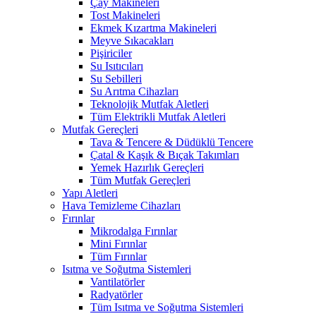
Çay Makineleri
Tost Makineleri
Ekmek Kızartma Makineleri
Meyve Sıkacakları
Pişiriciler
Su Isıtıcıları
Su Sebilleri
Su Arıtma Cihazları
Teknolojik Mutfak Aletleri
Tüm Elektrikli Mutfak Aletleri
Mutfak Gereçleri
Tava & Tencere & Düdüklü Tencere
Çatal & Kaşık & Bıçak Takımları
Yemek Hazırlık Gereçleri
Tüm Mutfak Gereçleri
Yapı Aletleri
Hava Temizleme Cihazları
Fırınlar
Mikrodalga Fırınlar
Mini Fırınlar
Tüm Fırınlar
Isıtma ve Soğutma Sistemleri
Vantilatörler
Radyatörler
Tüm Isıtma ve Soğutma Sistemleri