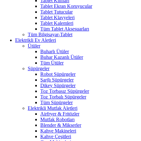
Tablet Kılıfları
Tablet Ekran Koruyucular
Tablet Tutucular
Tablet Klavyeleri
Tablet Kalemleri
Tüm Tablet Aksesuarları
Tüm Bilgisayar-Tablet
Elektrikli Ev Aletleri
Ütüler
Buharlı Ütüler
Buhar Kazanlı Ütüler
Tüm Ütüler
Süpürgeler
Robot Süpürgeler
Şarjlı Süpürgeler
Dikey Süpürgeler
Toz Torbasız Süpürgeler
Toz Torbalı Süpürgeler
Tüm Süpürgeler
Elektrikli Mutfak Aletleri
Airfryer & Fritözler
Mutfak Robotları
Blender & Mikserler
Kahve Makineleri
Kahve Çeşitleri