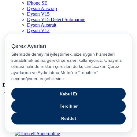
iPhone SE
Dyson Airwrap
Dyson V15
Dyson V15 Detect Submarine
Dyson Airstrait
Dyson V12
Dyson V8
Samsung Galaxy S25
Samsung Galaxy S25 Ultra
PS5 / Playstation 5
PS4 / Playstation 4
Nintendo Switch
Xbox Series S
Xbox Series X
Dil
Türkçe
English
عربى
русский