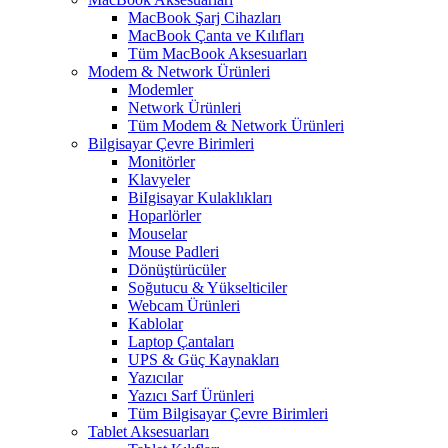
MacBook Şarj Cihazları
MacBook Çanta ve Kılıfları
Tüm MacBook Aksesuarları
Modem & Network Ürünleri
Modemler
Network Ürünleri
Tüm Modem & Network Ürünleri
Bilgisayar Çevre Birimleri
Monitörler
Klavyeler
BiIgisayar Kulaklıkları
Hoparlörler
Mouselar
Mouse Padleri
Dönüştürücüler
Soğutucu & Yükselticiler
Webcam Ürünleri
Kablolar
Laptop Çantaları
UPS & Güç Kaynakları
Yazıcılar
Yazıcı Sarf Ürünleri
Tüm Bilgisayar Çevre Birimleri
Tablet Aksesuarları