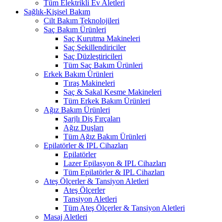
Tüm Elektrikli Ev Aletleri
Sağlık-Kişisel Bakım
Cilt Bakım Teknolojileri
Saç Bakım Ürünleri
Saç Kurutma Makineleri
Saç Şekillendiriciler
Saç Düzleştiricileri
Tüm Saç Bakım Ürünleri
Erkek Bakım Ürünleri
Tıraş Makineleri
Saç & Sakal Kesme Makineleri
Tüm Erkek Bakım Ürünleri
Ağız Bakım Ürünleri
Şarjlı Diş Fırçaları
Ağız Duşları
Tüm Ağız Bakım Ürünleri
Epilatörler & IPL Cihazları
Epilatörler
Lazer Epilasyon & IPL Cihazları
Tüm Epilatörler & IPL Cihazları
Ateş Ölçerler & Tansiyon Aletleri
Ateş Ölçerler
Tansiyon Aletleri
Tüm Ateş Ölçerler & Tansiyon Aletleri
Masaj Aletleri