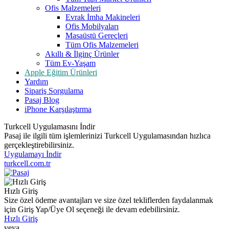
Ofis Malzemeleri
Evrak İmha Makineleri
Ofis Mobilyaları
Masaüstü Gereçleri
Tüm Ofis Malzemeleri
Akıllı & İlginç Ürünler
Tüm Ev-Yaşam
Apple Eğitim Ürünleri
Yardım
Sipariş Sorgulama
Pasaj Blog
iPhone Karşılaştırma
Turkcell Uygulamasını İndir
Pasaj ile ilgili tüm işlemlerinizi Turkcell Uygulamasından hızlıca
gerçekleştirebilirsiniz.
Uygulamayı İndir
turkcell.com.tr
Hızlı Giriş
Size özel ödeme avantajları ve size özel tekliflerden faydalanmak
için Giriş Yap/Üye Ol seçeneği ile devam edebilirsiniz.
Hızlı Giriş
veya