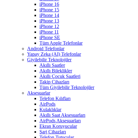
iPhone 16
iPhone 15
iPhone 14
iPhone 13
iPhone 12
iPhone 11
iPhone SE
Tüm Apple Telefonlar
Android Telefonlar
Yapay Zeka (AI) Telefonlar
Giyilebilir Teknolojiler
Akıllı Saatler
Akıllı Bileklikler
Akıllı Çocuk Saatleri
Takip Cihazları
Tüm Giyilebilir Teknolojiler
Aksesuarlar
Telefon Kılıfları
AirPods
Kulaklıklar
Akıllı Saat Aksesuarları
AirPods Aksesuarları
Ekran Koruyucular
Şarj Cihazları
Telefon Tutucular