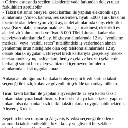
• Ödeme esnasında seçilen taksitlerde vade farkından dolayı tutar
farklılıkları görülebilir.
• Taksit üst sınırı bireysel kredi kartları ile yapılan elektronik eşya
alımlarında (Video, kamera, ses sistemleri, fiyatı 5.000 Türk lirasının
üzerinde olan televizyon vb) 4 ay, tablet alımlarında 6 ay, elektrikli
eşya (Buzdolabı, çamaşır makinesi, bulaşık makinesi, elektrikli ev
aletleri vb.) alımlarında ve fiyatı 5.000 Türk Lirasına kadar olan
televizyon alımlarında 9 ay, bilgisayar alımlarında 12 ay, “yenileme
merkezi” veya “yetkili satıcı” niteliğindeki iş yerlerinden alınan
yenilenmiş ürün niteliğinde olan cep telefonu alımlarında 12 ay
olarak olarak uygulanır. Bireysel kredi kartlarıyla gerçekleştirilecek
telekomünikasyon, hediye kart, hediye çeki ve benzeri şekillerde
herhangi somut bir mal veya hizmeti içermeyen ürünlerin
alımlarında taksit uygulanamaz.
Anlaşmalı olduğumuz bankalarla alışverişini kredi kartına taksit
seçeneği ile hızlı, kolay ve güvenli bir şekilde tamamlayabilirsin.
Ticari kredi kartları ile yapılan alışverişlerde 12 aya kadar taksit
imkanından yararlanabilirsiniz. En fazla 12 aya kadar taksit yapma
imkanı olsa da banka bazlı farklı taksit tutarları uygulanabilmektedir.
Alışveriş Kredisi
Sepetini hemen oluşturup Alışveriş Kredisi seçeneği ile ödeme
adımında taksitlendirebilir, hızlı, kolay ve güvenli bir şekilde