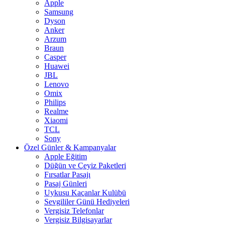
Apple
Samsung
Dyson
Anker
Arzum
Braun
Casper
Huawei
JBL
Lenovo
Omix
Philips
Realme
Xiaomi
TCL
Sony
Özel Günler & Kampanyalar
Apple Eğitim
Düğün ve Çeyiz Paketleri
Fırsatlar Pasajı
Pasaj Günleri
Uykusu Kaçanlar Kulübü
Sevgililer Günü Hediyeleri
Vergisiz Telefonlar
Vergisiz Bilgisayarlar