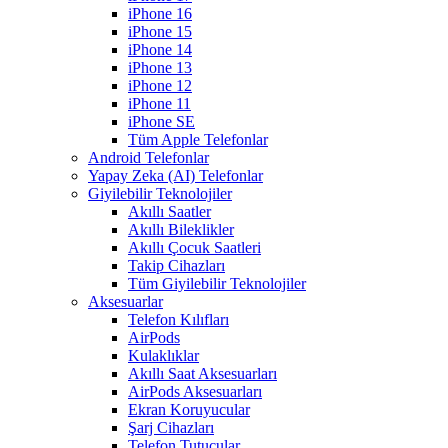
iPhone 16
iPhone 15
iPhone 14
iPhone 13
iPhone 12
iPhone 11
iPhone SE
Tüm Apple Telefonlar
Android Telefonlar
Yapay Zeka (AI) Telefonlar
Giyilebilir Teknolojiler
Akıllı Saatler
Akıllı Bileklikler
Akıllı Çocuk Saatleri
Takip Cihazları
Tüm Giyilebilir Teknolojiler
Aksesuarlar
Telefon Kılıfları
AirPods
Kulaklıklar
Akıllı Saat Aksesuarları
AirPods Aksesuarları
Ekran Koruyucular
Şarj Cihazları
Telefon Tutucular