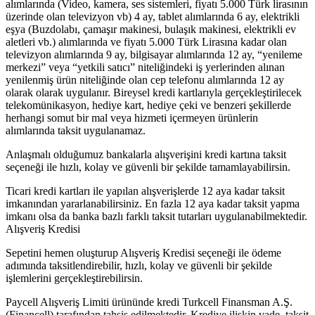
alımlarında (Video, kamera, ses sistemleri, fiyatı 5.000 Türk lirasının
üzerinde olan televizyon vb) 4 ay, tablet alımlarında 6 ay, elektrikli
eşya (Buzdolabı, çamaşır makinesi, bulaşık makinesi, elektrikli ev
aletleri vb.) alımlarında ve fiyatı 5.000 Türk Lirasına kadar olan
televizyon alımlarında 9 ay, bilgisayar alımlarında 12 ay, “yenileme
merkezi” veya “yetkili satıcı” niteliğindeki iş yerlerinden alınan
yenilenmiş ürün niteliğinde olan cep telefonu alımlarında 12 ay
olarak olarak uygulanır. Bireysel kredi kartlarıyla gerçekleştirilecek
telekomünikasyon, hediye kart, hediye çeki ve benzeri şekillerde
herhangi somut bir mal veya hizmeti içermeyen ürünlerin
alımlarında taksit uygulanamaz.
Anlaşmalı olduğumuz bankalarla alışverişini kredi kartına taksit
seçeneği ile hızlı, kolay ve güvenli bir şekilde tamamlayabilirsin.
Ticari kredi kartları ile yapılan alışverişlerde 12 aya kadar taksit
imkanından yararlanabilirsiniz. En fazla 12 aya kadar taksit yapma
imkanı olsa da banka bazlı farklı taksit tutarları uygulanabilmektedir.
Alışveriş Kredisi
Sepetini hemen oluşturup Alışveriş Kredisi seçeneği ile ödeme
adımında taksitlendirebilir, hızlı, kolay ve güvenli bir şekilde
işlemlerini gerçekleştirebilirsin.
Paycell Alışveriş Limiti ürününde kredi Turkcell Finansman A.Ş.
(Financell) tarafından tahsis edilmektedir. Krediye ilişkin vade, taksit