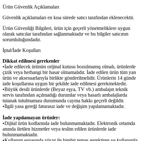
Ürün Güvenlik Açıklamaları
Güvenlik açıklamaları en kısa sürede satıcı tarafından eklenecektir.
Ürün Güvenliği Bilgileri, ürün için geçerli yönetmeliklere uygun
olarak satıcılar tarafından sağlanmaktadır ve bu bilgiler satıcının
sorumluluğundadır.
İptal/İade Koşulları
Dikkat edilmesi gerekenler
•İade edilecek ürünün orijinal kutusu bozulmamış olmalı, ürünlerde
çizik veya herhangi bir hasar olmamalıdır. İade edilen ürün tüm yan
ürün ve aksesuarlarıyla birlikte gönderilmelidir. Ürünlerin 14 günde
iade koşullarına uygun bir şekilde iade edilmesi gerekmektedir.
•Büyük desili ürünlerde (Beyaz eşya, TV vb.) ambalajın teknik
servis tarafından açılmadığı durumlar veya hasarlı ambalajlarda
tutanak tutulmaması durumunda cayma hakkı geçerli değildir.
•İlgili yasa gereği faturasız iade ve değişim yapılamamaktadır.
İade yapılamayan ürünler:
•Dijital ürün kodlarında iade bulunmamaktadır. Elektronik ortamda
anında iletilen hizmetler veya teslim edilen ürünlerde iade
bulunmamaktadır.
•Kullanım esnasında vücut ile birebir temas gerektiren ve kullanımla