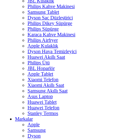
JBL Kulaklık
Philips Kahve Makinesi
Samsung Tablet
Dyson Saç Düzleştirici
Philips Dikey Süpürge
Philips Süpürge
Karaca Kahve Makinesi
Philips Airfryer
Apple Kulaklık
Dyson Hava Temizleyici
Huawei Akıllı Saat
Philips Ütü
JBL Hoparlör
Apple Tablet
Xiaomi Telefon
Xiaomi Akıllı Saat
Samsung Akıllı Saat
Asus Laptop
Huawei Tablet
Huawei Telefon
Stanley Termos
Markalar
Apple
Samsung
Dyson