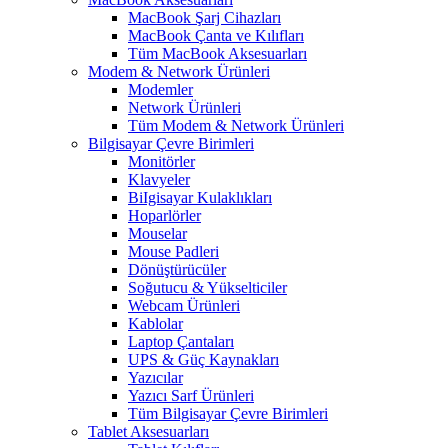
MacBook Şarj Cihazları
MacBook Çanta ve Kılıfları
Tüm MacBook Aksesuarları
Modem & Network Ürünleri
Modemler
Network Ürünleri
Tüm Modem & Network Ürünleri
Bilgisayar Çevre Birimleri
Monitörler
Klavyeler
BiIgisayar Kulaklıkları
Hoparlörler
Mouselar
Mouse Padleri
Dönüştürücüler
Soğutucu & Yükselticiler
Webcam Ürünleri
Kablolar
Laptop Çantaları
UPS & Güç Kaynakları
Yazıcılar
Yazıcı Sarf Ürünleri
Tüm Bilgisayar Çevre Birimleri
Tablet Aksesuarları