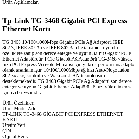
Ürün Açıklamaları
Tp-Link TG-3468 Gigabit PCI Express
Ethernet Kartı
TG-3468 10/100/1000Mbps Gigabit PCIe Ağ Adaptörü IEEE
802.3, IEEE 802.3u ve IEEE 802.3ab ile tamamen uyumlu
özelliklere sahip son derece entegre ve uygun 32-bit Gigabit PCIe
Ethernet Adaptördür. PCIe Gigabit Ağ Adaptörü TG-3468 yüksek
hızlı PCI Express Veriyolu Mimarisi için yüksek performans adaptör
olarak tasarlanmıştır. 10/100/1000Mbps ağ hızı Auto-Negotiation,
802.3x akış kontrolü ve Wake-on-LAN teknolojisini
desteklemektedir. TG-3468 Gigabit PCIe Ağ Adaptörü son derece
entegre ve uygun Gigabit Ethernet Adaptörü ağınızı yükseltmeniz
için iyi bir seçimdir.
Ürün Özellikleri
Ürün Model Adı
TP-LİNK TG-3468 GİGABİT PCI EXPRESS ETHERNET
KARTI
Üretim Yeri
ÇİN
Orjınal Renk