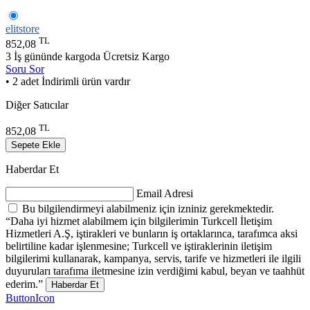
elitstore
TL
852,08
3 İş gününde kargoda
Ücretsiz Kargo
Soru Sor
• 2 adet İndirimli ürün vardır
Diğer Satıcılar
TL
852,08
Sepete Ekle
Haberdar Et
Email Adresi
Bu bilgilendirmeyi alabilmeniz için izniniz gerekmektedir.
“Daha iyi hizmet alabilmem için bilgilerimin Turkcell İletişim
Hizmetleri A.Ş, iştirakleri ve bunların iş ortaklarınca, tarafımca aksi
belirtiline kadar işlenmesine; Turkcell ve iştiraklerinin iletişim
bilgilerimi kullanarak, kampanya, servis, tarife ve hizmetleri ile ilgili
duyuruları tarafıma iletmesine izin verdiğimi kabul, beyan ve taahhüt
ederim.”
Haberdar Et
ButtonIcon