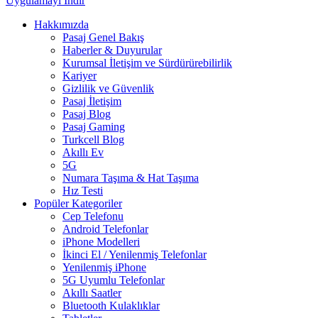
Uygulamayı İndir
Hakkımızda
Pasaj Genel Bakış
Haberler & Duyurular
Kurumsal İletişim ve Sürdürürebilirlik
Kariyer
Gizlilik ve Güvenlik
Pasaj İletişim
Pasaj Blog
Pasaj Gaming
Turkcell Blog
Akıllı Ev
5G
Numara Taşıma & Hat Taşıma
Hız Testi
Popüler Kategoriler
Cep Telefonu
Android Telefonlar
iPhone Modelleri
İkinci El / Yenilenmiş Telefonlar
Yenilenmiş iPhone
5G Uyumlu Telefonlar
Akıllı Saatler
Bluetooth Kulaklıklar