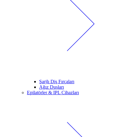
Şarjlı Diş Fırçaları
Ağız Duşları
Epilatörler & IPL Cihazları