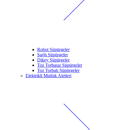
Robot Süpürgeler
Şarjlı Süpürgeler
Dikey Süpürgeler
Toz Torbasız Süpürgeler
Toz Torbalı Süpürgeler
Elektrikli Mutfak Aletleri