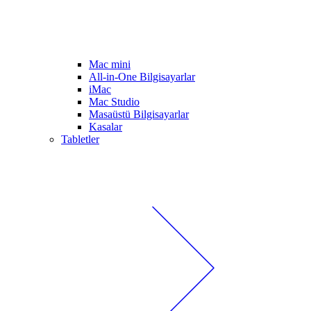
Mac mini
All-in-One Bilgisayarlar
iMac
Mac Studio
Masaüstü Bilgisayarlar
Kasalar
Tabletler