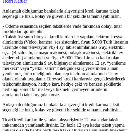
Ticari Kartlar
Anlaşmalı olduğumuz bankalarla alışverişini kredi kartına taksit
seçeneği ile hızlı, kolay ve güvenli bir şekilde tamamlayabilirsin.
• Ödeme esnasında seçilen taksitlerde vade farkından dolayı tutar
farklılıkları görülebilir.
• Taksit üst sınırı bireysel kredi kartları ile yapılan elektronik eşya
alımlarında (Video, kamera, ses sistemleri, fiyatı 5.000 Türk lirasının
üzerinde olan televizyon vb) 4 ay, tablet alımlarında 6 ay, elektrikli
eşya (Buzdolabı, çamaşır makinesi, bulaşık makinesi, elektrikli ev
aletleri vb.) alımlarında ve fiyatı 5.000 Türk Lirasına kadar olan
televizyon alımlarında 9 ay, bilgisayar alımlarında 12 ay, “yenileme
merkezi” veya “yetkili satıcı” niteliğindeki iş yerlerinden alınan
yenilenmiş ürün niteliğinde olan cep telefonu alımlarında 12 ay
olarak olarak uygulanır. Bireysel kredi kartlarıyla gerçekleştirilecek
telekomünikasyon, hediye kart, hediye çeki ve benzeri şekillerde
herhangi somut bir mal veya hizmeti içermeyen ürünlerin
alımlarında taksit uygulanamaz.
Anlaşmalı olduğumuz bankalarla alışverişini kredi kartına taksit
seçeneği ile hızlı, kolay ve güvenli bir şekilde tamamlayabilirsin.
Ticari kredi kartları ile yapılan alışverişlerde 12 aya kadar taksit
imkanından yararlanabilirsiniz. En fazla 12 aya kadar taksit yapma
imkanı olsa da banka bazlı farklı taksit tutarları uygulanabilmektedir.