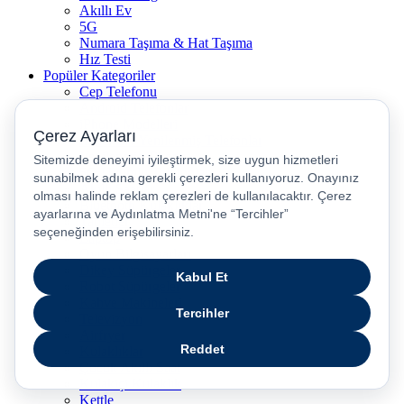
Akıllı Ev
5G
Numara Taşıma & Hat Taşıma
Hız Testi
Popüler Kategoriler
Cep Telefonu
Android Telefonlar
iPhone Modelleri
İkinci El / Yenilenmiş Telefonlar
Yenilenmiş iPhone
5G Uyumlu Telefonlar
Akıllı Saatler
Bluetooth Kulaklıklar
Tabletler
Laptop
Oyun Bilgisayarları
Dikey Süpürgeler
Robot Süpürgeler
Kahve Makineleri
Televizyon
Airfryer
Kulaklıklar
Çocuk Akıllı Saat
Kulakiçi Kulaklık
Kettle