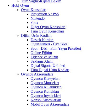
Tüm Sağlık-Kişisel Bakım
Hobi-Oyun
Oyun Konsolları
Playstation 5 / PS5
Nintendo
xbox
Diğer Oyun Konsolları
Tüm Oyun Konsolları
Dijital Ürün Kodları
Destek Kartları
Oyun Pinleri - Üyelikler
Spor - Dizi - Film Yayın Paketleri
Online Eğitim
Eğlence ve Müzik
Saklama Alanı
Dijital Sigorta Ürünleri
Tüm Dijital Ürün Kodları
Oyuncu Aksesuarları
Oyuncu Klavyeleri
Oyuncu Mouseları
Oyuncu Kulaklıkları
Oyuncu Koltukları
Oyuncu Joystickleri
Konsol Aksesuarları
Mobil Oyun Aksesuarları