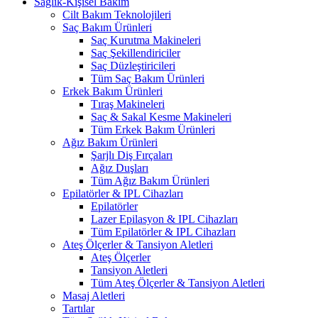
Sağlık-Kişisel Bakım
Cilt Bakım Teknolojileri
Saç Bakım Ürünleri
Saç Kurutma Makineleri
Saç Şekillendiriciler
Saç Düzleştiricileri
Tüm Saç Bakım Ürünleri
Erkek Bakım Ürünleri
Tıraş Makineleri
Saç & Sakal Kesme Makineleri
Tüm Erkek Bakım Ürünleri
Ağız Bakım Ürünleri
Şarjlı Diş Fırçaları
Ağız Duşları
Tüm Ağız Bakım Ürünleri
Epilatörler & IPL Cihazları
Epilatörler
Lazer Epilasyon & IPL Cihazları
Tüm Epilatörler & IPL Cihazları
Ateş Ölçerler & Tansiyon Aletleri
Ateş Ölçerler
Tansiyon Aletleri
Tüm Ateş Ölçerler & Tansiyon Aletleri
Masaj Aletleri
Tartılar