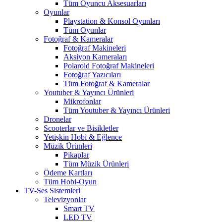
Tüm Oyuncu Aksesuarları
Oyunlar
Playstation & Konsol Oyunları
Tüm Oyunlar
Fotoğraf & Kameralar
Fotoğraf Makineleri
Aksiyon Kameraları
Polaroid Fotoğraf Makineleri
Fotoğraf Yazıcıları
Tüm Fotoğraf & Kameralar
Youtuber & Yayıncı Ürünleri
Mikrofonlar
Tüm Youtuber & Yayıncı Ürünleri
Dronelar
Scooterlar ve Bisikletler
Yetişkin Hobi & Eğlence
Müzik Ürünleri
Pikaplar
Tüm Müzik Ürünleri
Ödeme Kartları
Tüm Hobi-Oyun
TV-Ses Sistemleri
Televizyonlar
Smart TV
LED TV