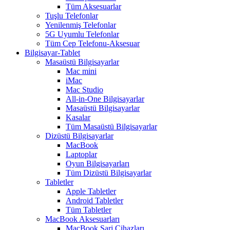
Tüm Aksesuarlar
Tuşlu Telefonlar
Yenilenmiş Telefonlar
5G Uyumlu Telefonlar
Tüm Cep Telefonu-Aksesuar
Bilgisayar-Tablet
Masaüstü Bilgisayarlar
Mac mini
iMac
Mac Studio
All-in-One Bilgisayarlar
Masaüstü Bilgisayarlar
Kasalar
Tüm Masaüstü Bilgisayarlar
Dizüstü Bilgisayarlar
MacBook
Laptoplar
Oyun Bilgisayarları
Tüm Dizüstü Bilgisayarlar
Tabletler
Apple Tabletler
Android Tabletler
Tüm Tabletler
MacBook Aksesuarları
MacBook Şarj Cihazları