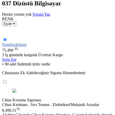
037 Dizüstü Bilgisayar
Henüz yorum yok
Yorum Yaz
RENK
NotebookStore
TL
75.490
3 İş gününde kargoda
Ücretsiz Kargo
Soru Sor
• 90 adet İndirimli ürün vardır
Cihazınıza Ek Alabileceğiniz Sigorta Hizmetlerimiz
Cihaz Koruma Sigortası
Cihaz Kırılması . Sıvı Teması . Elektriksel/Mekanik Arızalar
TL
8.490,51
Akıllım Güvende Cihaz Koruma Sigortası, Garanti hakkında detaylı