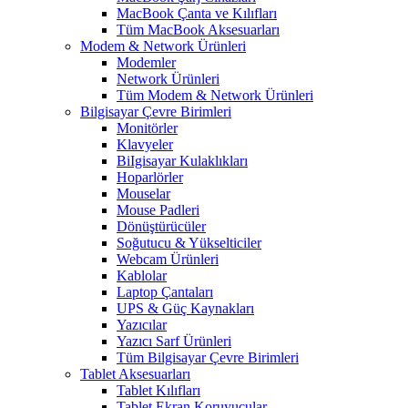
MacBook Çanta ve Kılıfları
Tüm MacBook Aksesuarları
Modem & Network Ürünleri
Modemler
Network Ürünleri
Tüm Modem & Network Ürünleri
Bilgisayar Çevre Birimleri
Monitörler
Klavyeler
BiIgisayar Kulaklıkları
Hoparlörler
Mouselar
Mouse Padleri
Dönüştürücüler
Soğutucu & Yükselticiler
Webcam Ürünleri
Kablolar
Laptop Çantaları
UPS & Güç Kaynakları
Yazıcılar
Yazıcı Sarf Ürünleri
Tüm Bilgisayar Çevre Birimleri
Tablet Aksesuarları
Tablet Kılıfları
Tablet Ekran Koruyucular