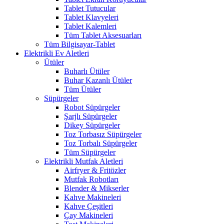
Tablet Tutucular
Tablet Klavyeleri
Tablet Kalemleri
Tüm Tablet Aksesuarları
Tüm Bilgisayar-Tablet
Elektrikli Ev Aletleri
Ütüler
Buharlı Ütüler
Buhar Kazanlı Ütüler
Tüm Ütüler
Süpürgeler
Robot Süpürgeler
Şarjlı Süpürgeler
Dikey Süpürgeler
Toz Torbasız Süpürgeler
Toz Torbalı Süpürgeler
Tüm Süpürgeler
Elektrikli Mutfak Aletleri
Airfryer & Fritözler
Mutfak Robotları
Blender & Mikserler
Kahve Makineleri
Kahve Çeşitleri
Çay Makineleri