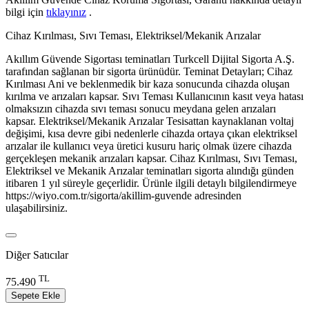
bilgi için
tıklayınız
.
Cihaz Kırılması, Sıvı Teması, Elektriksel/Mekanik Arızalar
Akıllım Güvende Sigortası teminatları Turkcell Dijital Sigorta A.Ş.
tarafından sağlanan bir sigorta ürünüdür. Teminat Detayları; Cihaz
Kırılması Ani ve beklenmedik bir kaza sonucunda cihazda oluşan
kırılma ve arızaları kapsar. Sıvı Teması Kullanıcının kasıt veya hatası
olmaksızın cihazda sıvı teması sonucu meydana gelen arızaları
kapsar. Elektriksel/Mekanik Arızalar Tesisattan kaynaklanan voltaj
değişimi, kısa devre gibi nedenlerle cihazda ortaya çıkan elektriksel
arızalar ile kullanıcı veya üretici kusuru hariç olmak üzere cihazda
gerçekleşen mekanik arızaları kapsar. Cihaz Kırılması, Sıvı Teması,
Elektriksel ve Mekanik Arızalar teminatları sigorta alındığı günden
itibaren 1 yıl süreyle geçerlidir. Ürünle ilgili detaylı bilgilendirmeye
https://wiyo.com.tr/sigorta/akillim-guvende adresinden
ulaşabilirsiniz.
Diğer Satıcılar
TL
75.490
Sepete Ekle