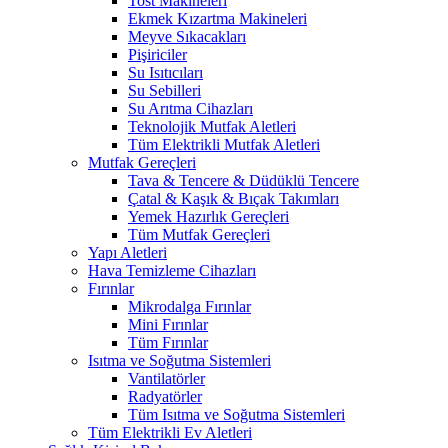
Tost Makineleri
Ekmek Kızartma Makineleri
Meyve Sıkacakları
Pişiriciler
Su Isıtıcıları
Su Sebilleri
Su Arıtma Cihazları
Teknolojik Mutfak Aletleri
Tüm Elektrikli Mutfak Aletleri
Mutfak Gereçleri
Tava & Tencere & Düdüklü Tencere
Çatal & Kaşık & Bıçak Takımları
Yemek Hazırlık Gereçleri
Tüm Mutfak Gereçleri
Yapı Aletleri
Hava Temizleme Cihazları
Fırınlar
Mikrodalga Fırınlar
Mini Fırınlar
Tüm Fırınlar
Isıtma ve Soğutma Sistemleri
Vantilatörler
Radyatörler
Tüm Isıtma ve Soğutma Sistemleri
Tüm Elektrikli Ev Aletleri