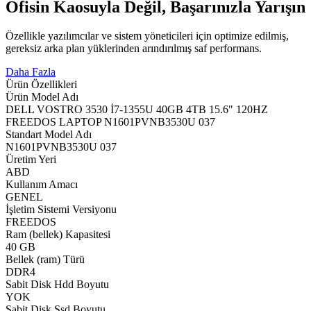
Ofisin Kaosuyla Değil, Başarınızla Yarışın
Özellikle yazılımcılar ve sistem yöneticileri için optimize edilmiş,
gereksiz arka plan yüklerinden arındırılmış saf performans.
Daha Fazla
Ürün Özellikleri
Ürün Model Adı
DELL VOSTRO 3530 İ7-1355U 40GB 4TB 15.6" 120HZ
FREEDOS LAPTOP N1601PVNB3530U 037
Standart Model Adı
N1601PVNB3530U 037
Üretim Yeri
ABD
Kullanım Amacı
GENEL
İşletim Sistemi Versiyonu
FREEDOS
Ram (bellek) Kapasitesi
40 GB
Bellek (ram) Türü
DDR4
Sabit Disk Hdd Boyutu
YOK
Sabit Disk Ssd Boyutu