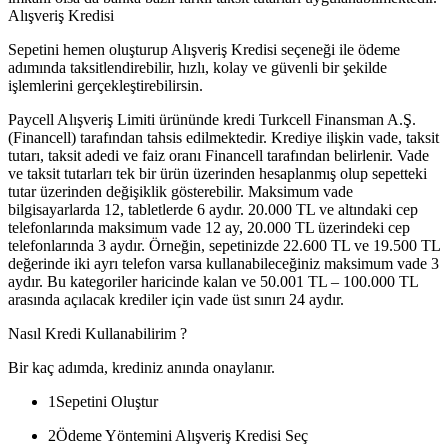
Alışveriş Kredisi
Sepetini hemen oluşturup Alışveriş Kredisi seçeneği ile ödeme
adımında taksitlendirebilir, hızlı, kolay ve güvenli bir şekilde
işlemlerini gerçekleştirebilirsin.
Paycell Alışveriş Limiti ürününde kredi Turkcell Finansman A.Ş.
(Financell) tarafından tahsis edilmektedir. Krediye ilişkin vade, taksit
tutarı, taksit adedi ve faiz oranı Financell tarafından belirlenir. Vade
ve taksit tutarları tek bir ürün üzerinden hesaplanmış olup sepetteki
tutar üzerinden değişiklik gösterebilir. Maksimum vade
bilgisayarlarda 12, tabletlerde 6 aydır. 20.000 TL ve altındaki cep
telefonlarında maksimum vade 12 ay, 20.000 TL üzerindeki cep
telefonlarında 3 aydır. Örneğin, sepetinizde 22.600 TL ve 19.500 TL
değerinde iki ayrı telefon varsa kullanabileceğiniz maksimum vade 3
aydır. Bu kategoriler haricinde kalan ve 50.001 TL – 100.000 TL
arasında açılacak krediler için vade üst sınırı 24 aydır.
Nasıl Kredi Kullanabilirim ?
Bir kaç adımda, krediniz anında onaylanır.
1
Sepetini Oluştur
2
Ödeme Yöntemini Alışveriş Kredisi Seç