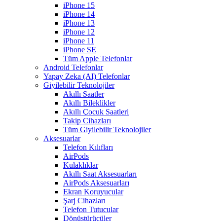
iPhone 15
iPhone 14
iPhone 13
iPhone 12
iPhone 11
iPhone SE
Tüm Apple Telefonlar
Android Telefonlar
Yapay Zeka (AI) Telefonlar
Giyilebilir Teknolojiler
Akıllı Saatler
Akıllı Bileklikler
Akıllı Çocuk Saatleri
Takip Cihazları
Tüm Giyilebilir Teknolojiler
Aksesuarlar
Telefon Kılıfları
AirPods
Kulaklıklar
Akıllı Saat Aksesuarları
AirPods Aksesuarları
Ekran Koruyucular
Şarj Cihazları
Telefon Tutucular
Dönüştürücüler