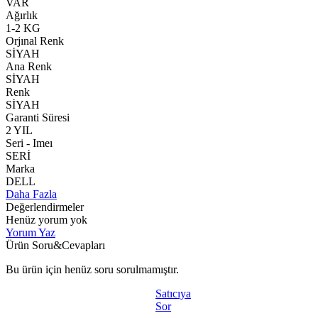
VAR
Ağırlık
1-2 KG
Orjınal Renk
SİYAH
Ana Renk
SİYAH
Renk
SİYAH
Garanti Süresi
2 YIL
Seri - Imeı
SERİ
Marka
DELL
Daha Fazla
Değerlendirmeler
Henüz yorum yok
Yorum Yaz
Ürün Soru&Cevapları
Bu ürün için henüz soru sorulmamıştır.
Satıcıya
Sor