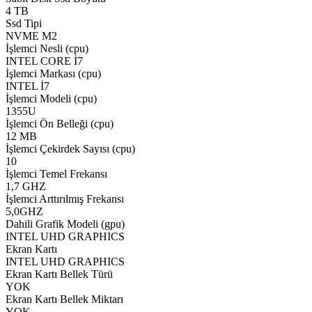
4 TB
Ssd Tipi
NVME M2
İşlemci Nesli (cpu)
INTEL CORE İ7
İşlemci Markası (cpu)
INTEL İ7
İşlemci Modeli (cpu)
1355U
İşlemci Ön Belleği (cpu)
12 MB
İşlemci Çekirdek Sayısı (cpu)
10
İşlemci Temel Frekansı
1,7 GHZ
İşlemci Arttırılmış Frekansı
5,0GHZ
Dahili Grafik Modeli (gpu)
INTEL UHD GRAPHICS
Ekran Kartı
INTEL UHD GRAPHICS
Ekran Kartı Bellek Türü
YOK
Ekran Kartı Bellek Miktarı
YOK