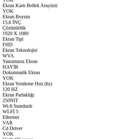
Ekran Kartı Bellek Arayüzü
YOK
Ekran Boyutu
15,6 İNÇ
Çözünürlük
1920 X 1080
Ekran Tipi
FHD
Ekran Teknolojisi
WVA
Yansımasız Ekran
HAYİR
Dokunmatik Ekran
YOK
Ekran Yenileme Hızı (hz)
120 HZ
Ekran Parlaklığı
250NIT
Wi-fi Standardı
Wİ-Fİ 5
Ethernet
VAR
Cd Driver
YOK