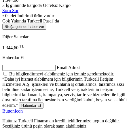
1.344,60
3 İş gününde kargoda
Ücretsiz Kargo
Soru Sor
• 0 adet İndirimli ürün vardır
Çok Yakında Turkcell Pasaj' da
Stoğa gelince haber ver
Diğer Satıcılar
TL
1.344,60
Haberdar Et
Email Adresi
Bu bilgilendirmeyi alabilmeniz için izniniz gerekmektedir.
“Daha iyi hizmet alabilmem için bilgilerimin Turkcell İletişim
Hizmetleri A.Ş, iştirakleri ve bunların iş ortaklarınca, tarafımca aksi
belirtiline kadar işlenmesine; Turkcell ve iştiraklerinin iletişim
bilgilerimi kullanarak, kampanya, servis, tarife ve hizmetleri ile ilgili
duyuruları tarafıma iletmesine izin verdiğimi kabul, beyan ve taahhüt
ederim.”
Haberdar Et
ButtonIcon
Hattınız Turkcell Finansman kredili tekliflerimize uygun değildir.
Seçtiğiniz ürünü peşin olarak satın alabilirsiniz.