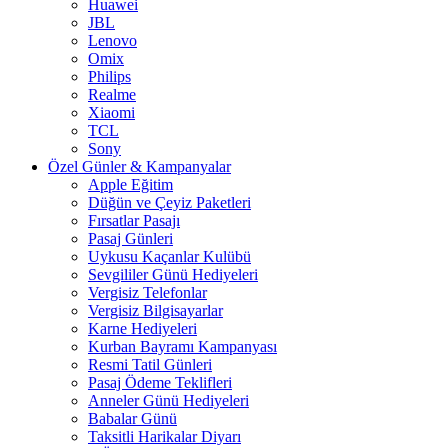
Huawei
JBL
Lenovo
Omix
Philips
Realme
Xiaomi
TCL
Sony
Özel Günler & Kampanyalar
Apple Eğitim
Düğün ve Çeyiz Paketleri
Fırsatlar Pasajı
Pasaj Günleri
Uykusu Kaçanlar Kulübü
Sevgililer Günü Hediyeleri
Vergisiz Telefonlar
Vergisiz Bilgisayarlar
Karne Hediyeleri
Kurban Bayramı Kampanyası
Resmi Tatil Günleri
Pasaj Ödeme Teklifleri
Anneler Günü Hediyeleri
Babalar Günü
Taksitli Harikalar Diyarı