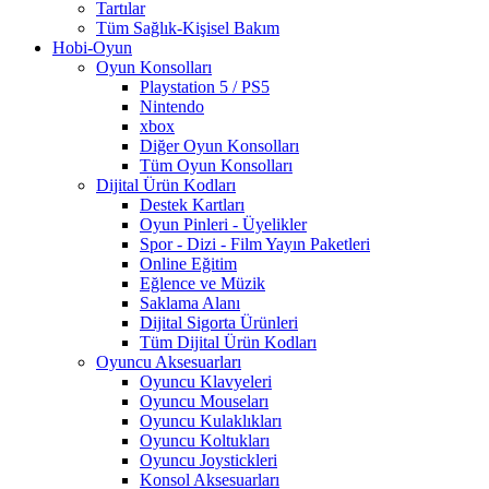
Tartılar
Tüm Sağlık-Kişisel Bakım
Hobi-Oyun
Oyun Konsolları
Playstation 5 / PS5
Nintendo
xbox
Diğer Oyun Konsolları
Tüm Oyun Konsolları
Dijital Ürün Kodları
Destek Kartları
Oyun Pinleri - Üyelikler
Spor - Dizi - Film Yayın Paketleri
Online Eğitim
Eğlence ve Müzik
Saklama Alanı
Dijital Sigorta Ürünleri
Tüm Dijital Ürün Kodları
Oyuncu Aksesuarları
Oyuncu Klavyeleri
Oyuncu Mouseları
Oyuncu Kulaklıkları
Oyuncu Koltukları
Oyuncu Joystickleri
Konsol Aksesuarları