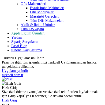
Ofis Malzemeleri
Evrak İmha Makineleri
Ofis Mobilyaları
Masaüstü Gereçleri
Tüm Ofis Malzemeleri
Akıllı & İlginç Ürünler
Tüm Ev-Yaşam
Apple Eğitim Ürünleri
Yardım
Sipariş Sorgulama
Pasaj Blog
iPhone Karşılaştırma
Turkcell Uygulamasını İndir
Pasaj ile ilgili tüm işlemlerinizi Turkcell Uygulamasından hızlıca
gerçekleştirebilirsiniz.
Uygulamayı İndir
turkcell.com.tr
Hızlı Giriş
Size özel ödeme avantajları ve size özel tekliflerden faydalanmak
için Giriş Yap/Üye Ol seçeneği ile devam edebilirsiniz.
Hızlı Giriş
veya