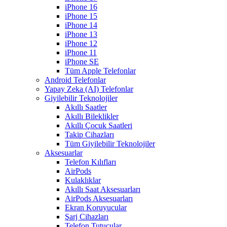
iPhone 16
iPhone 15
iPhone 14
iPhone 13
iPhone 12
iPhone 11
iPhone SE
Tüm Apple Telefonlar
Android Telefonlar
Yapay Zeka (AI) Telefonlar
Giyilebilir Teknolojiler
Akıllı Saatler
Akıllı Bileklikler
Akıllı Çocuk Saatleri
Takip Cihazları
Tüm Giyilebilir Teknolojiler
Aksesuarlar
Telefon Kılıfları
AirPods
Kulaklıklar
Akıllı Saat Aksesuarları
AirPods Aksesuarları
Ekran Koruyucular
Şarj Cihazları
Telefon Tutucular