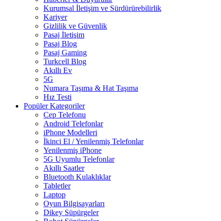
Kurumsal İletişim ve Sürdürürebilirlik
Kariyer
Gizlilik ve Güvenlik
Pasaj İletişim
Pasaj Blog
Pasaj Gaming
Turkcell Blog
Akıllı Ev
5G
Numara Taşıma & Hat Taşıma
Hız Testi
Popüler Kategoriler
Cep Telefonu
Android Telefonlar
iPhone Modelleri
İkinci El / Yenilenmiş Telefonlar
Yenilenmiş iPhone
5G Uyumlu Telefonlar
Akıllı Saatler
Bluetooth Kulaklıklar
Tabletler
Laptop
Oyun Bilgisayarları
Dikey Süpürgeler