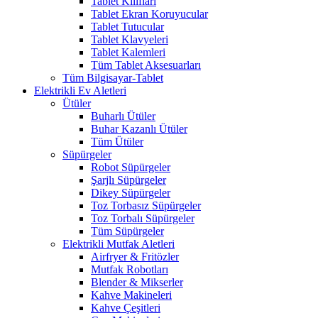
Tablet Kılıfları
Tablet Ekran Koruyucular
Tablet Tutucular
Tablet Klavyeleri
Tablet Kalemleri
Tüm Tablet Aksesuarları
Tüm Bilgisayar-Tablet
Elektrikli Ev Aletleri
Ütüler
Buharlı Ütüler
Buhar Kazanlı Ütüler
Tüm Ütüler
Süpürgeler
Robot Süpürgeler
Şarjlı Süpürgeler
Dikey Süpürgeler
Toz Torbasız Süpürgeler
Toz Torbalı Süpürgeler
Tüm Süpürgeler
Elektrikli Mutfak Aletleri
Airfryer & Fritözler
Mutfak Robotları
Blender & Mikserler
Kahve Makineleri
Kahve Çeşitleri