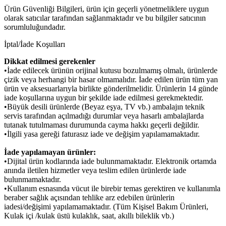
Ürün Güvenliği Bilgileri, ürün için geçerli yönetmeliklere uygun
olarak satıcılar tarafından sağlanmaktadır ve bu bilgiler satıcının
sorumluluğundadır.
İptal/İade Koşulları
Dikkat edilmesi gerekenler
•İade edilecek ürünün orijinal kutusu bozulmamış olmalı, ürünlerde
çizik veya herhangi bir hasar olmamalıdır. İade edilen ürün tüm yan
ürün ve aksesuarlarıyla birlikte gönderilmelidir. Ürünlerin 14 günde
iade koşullarına uygun bir şekilde iade edilmesi gerekmektedir.
•Büyük desili ürünlerde (Beyaz eşya, TV vb.) ambalajın teknik
servis tarafından açılmadığı durumlar veya hasarlı ambalajlarda
tutanak tutulmaması durumunda cayma hakkı geçerli değildir.
•İlgili yasa gereği faturasız iade ve değişim yapılamamaktadır.
İade yapılamayan ürünler:
•Dijital ürün kodlarında iade bulunmamaktadır. Elektronik ortamda
anında iletilen hizmetler veya teslim edilen ürünlerde iade
bulunmamaktadır.
•Kullanım esnasında vücut ile birebir temas gerektiren ve kullanımla
beraber sağlık açısından tehlike arz edebilen ürünlerin
iadesi/değişimi yapılamamaktadır. (Tüm Kişisel Bakım Ürünleri,
Kulak içi /kulak üstü kulaklık, saat, akıllı bileklik vb.)