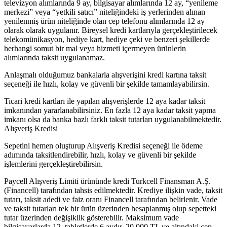
televizyon alımlarında 9 ay, bilgisayar alımlarında 12 ay, “yenileme
merkezi” veya “yetkili satıcı” niteliğindeki iş yerlerinden alınan
yenilenmiş ürün niteliğinde olan cep telefonu alımlarında 12 ay
olarak olarak uygulanır. Bireysel kredi kartlarıyla gerçekleştirilecek
telekomünikasyon, hediye kart, hediye çeki ve benzeri şekillerde
herhangi somut bir mal veya hizmeti içermeyen ürünlerin
alımlarında taksit uygulanamaz.
Anlaşmalı olduğumuz bankalarla alışverişini kredi kartına taksit
seçeneği ile hızlı, kolay ve güvenli bir şekilde tamamlayabilirsin.
Ticari kredi kartları ile yapılan alışverişlerde 12 aya kadar taksit
imkanından yararlanabilirsiniz. En fazla 12 aya kadar taksit yapma
imkanı olsa da banka bazlı farklı taksit tutarları uygulanabilmektedir.
Alışveriş Kredisi
Sepetini hemen oluşturup Alışveriş Kredisi seçeneği ile ödeme
adımında taksitlendirebilir, hızlı, kolay ve güvenli bir şekilde
işlemlerini gerçekleştirebilirsin.
Paycell Alışveriş Limiti ürününde kredi Turkcell Finansman A.Ş.
(Financell) tarafından tahsis edilmektedir. Krediye ilişkin vade, taksit
tutarı, taksit adedi ve faiz oranı Financell tarafından belirlenir. Vade
ve taksit tutarları tek bir ürün üzerinden hesaplanmış olup sepetteki
tutar üzerinden değişiklik gösterebilir. Maksimum vade
bilgisayarlarda 12, tabletlerde 6 aydır. 20.000 TL ve altındaki cep