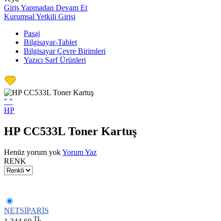
Giriş Yapmadan Devam Et
Kurumsal Yetkili Girişi
Pasaj
Bilgisayar-Tablet
Bilgisayar Çevre Birimleri
Yazıcı Sarf Ürünleri
"
"
HP
HP CC533L Toner Kartuş
Henüz yorum yok
Yorum Yaz
RENK
NETSİPARİS
TL