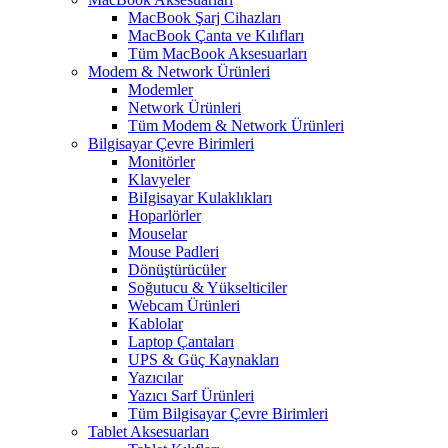
MacBook Şarj Cihazları
MacBook Çanta ve Kılıfları
Tüm MacBook Aksesuarları
Modem & Network Ürünleri
Modemler
Network Ürünleri
Tüm Modem & Network Ürünleri
Bilgisayar Çevre Birimleri
Monitörler
Klavyeler
BiIgisayar Kulaklıkları
Hoparlörler
Mouselar
Mouse Padleri
Dönüştürücüler
Soğutucu & Yükselticiler
Webcam Ürünleri
Kablolar
Laptop Çantaları
UPS & Güç Kaynakları
Yazıcılar
Yazıcı Sarf Ürünleri
Tüm Bilgisayar Çevre Birimleri
Tablet Aksesuarları