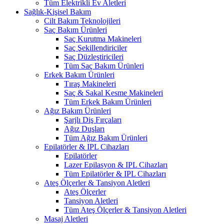
Tüm Elektrikli Ev Aletleri
Sağlık-Kişisel Bakım
Cilt Bakım Teknolojileri
Saç Bakım Ürünleri
Saç Kurutma Makineleri
Saç Şekillendiriciler
Saç Düzleştiricileri
Tüm Saç Bakım Ürünleri
Erkek Bakım Ürünleri
Tıraş Makineleri
Saç & Sakal Kesme Makineleri
Tüm Erkek Bakım Ürünleri
Ağız Bakım Ürünleri
Şarjlı Diş Fırçaları
Ağız Duşları
Tüm Ağız Bakım Ürünleri
Epilatörler & IPL Cihazları
Epilatörler
Lazer Epilasyon & IPL Cihazları
Tüm Epilatörler & IPL Cihazları
Ateş Ölçerler & Tansiyon Aletleri
Ateş Ölçerler
Tansiyon Aletleri
Tüm Ateş Ölçerler & Tansiyon Aletleri
Masaj Aletleri