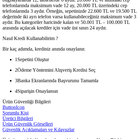
telefonlarında maksimum vade 12 ay, 20.000 TL üzerindeki cep
telefonlarında 3 aydır. Örneğin, sepetinizde 22.600 TL ve 19.500 TL
değerinde iki ayrı telefon varsa kullanabileceğiniz maksimum vade 3
aydır. Bu kategoriler haricinde kalan ve 50.001 TL – 100.000 TL
arasında açılacak krediler için vade üst sınırı 24 aydır.
Nasıl Kredi Kullanabilirim ?
Bir kaç adımda, krediniz anında onaylanır.
1
Sepetini Oluştur
2
Ödeme Yöntemini Alışveriş Kredisi Seç
3
Banka Ekranlarında Başvurunu Tamamla
4
Siparişin Onaylansın
Ürün Güvenliği Bilgileri
ButtonIcon
Sorumlu Kişi
Üretici Bilgileri
Ürün Güvenlik Görselleri
Güvenlik Açıklamaları ve Kılavuzlar