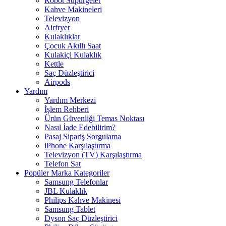
Robot Süpürgeler
Kahve Makineleri
Televizyon
Airfryer
Kulaklıklar
Çocuk Akıllı Saat
Kulakiçi Kulaklık
Kettle
Saç Düzleştirici
Airpods
Yardım
Yardım Merkezi
İşlem Rehberi
Ürün Güvenliği Temas Noktası
Nasıl İade Edebilirim?
Pasaj Sipariş Sorgulama
iPhone Karşılaştırma
Televizyon (TV) Karşılaştırma
Telefon Sat
Popüler Marka Kategoriler
Samsung Telefonlar
JBL Kulaklık
Philips Kahve Makinesi
Samsung Tablet
Dyson Saç Düzleştirici