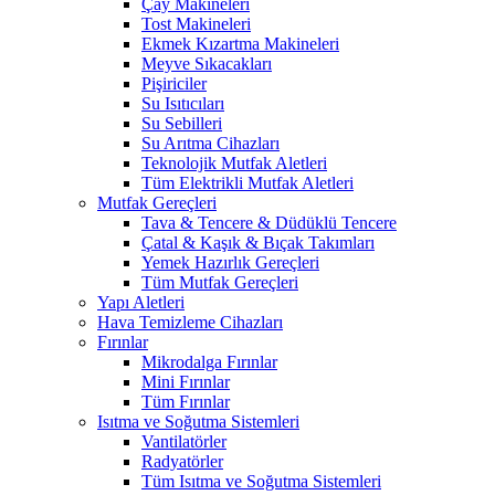
Çay Makineleri
Tost Makineleri
Ekmek Kızartma Makineleri
Meyve Sıkacakları
Pişiriciler
Su Isıtıcıları
Su Sebilleri
Su Arıtma Cihazları
Teknolojik Mutfak Aletleri
Tüm Elektrikli Mutfak Aletleri
Mutfak Gereçleri
Tava & Tencere & Düdüklü Tencere
Çatal & Kaşık & Bıçak Takımları
Yemek Hazırlık Gereçleri
Tüm Mutfak Gereçleri
Yapı Aletleri
Hava Temizleme Cihazları
Fırınlar
Mikrodalga Fırınlar
Mini Fırınlar
Tüm Fırınlar
Isıtma ve Soğutma Sistemleri
Vantilatörler
Radyatörler
Tüm Isıtma ve Soğutma Sistemleri