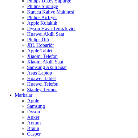
Philips Dikey Süpürge
Philips Süpürge
Karaca Kahve Makinesi
Philips Airfryer
Apple Kulaklık
Dyson Hava Temizleyici
Huawei Akıllı Saat
Philips Ütü
JBL Hoparlör
Apple Tablet
Xiaomi Telefon
Xiaomi Akıllı Saat
Samsung Akıllı Saat
Asus Laptop
Huawei Tablet
Huawei Telefon
Stanley Termos
Markalar
Apple
Samsung
Dyson
Anker
Arzum
Braun
Casper