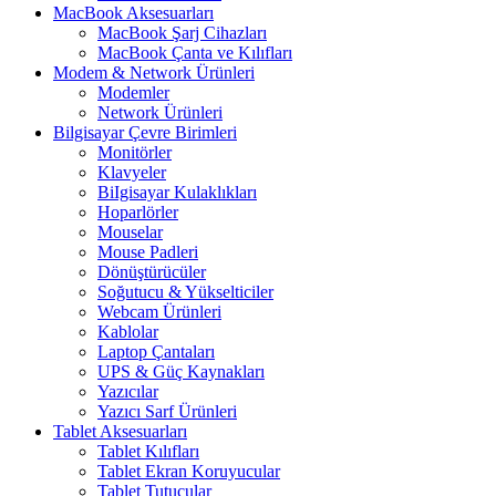
MacBook Aksesuarları
MacBook Şarj Cihazları
MacBook Çanta ve Kılıfları
Modem & Network Ürünleri
Modemler
Network Ürünleri
Bilgisayar Çevre Birimleri
Monitörler
Klavyeler
BiIgisayar Kulaklıkları
Hoparlörler
Mouselar
Mouse Padleri
Dönüştürücüler
Soğutucu & Yükselticiler
Webcam Ürünleri
Kablolar
Laptop Çantaları
UPS & Güç Kaynakları
Yazıcılar
Yazıcı Sarf Ürünleri
Tablet Aksesuarları
Tablet Kılıfları
Tablet Ekran Koruyucular
Tablet Tutucular