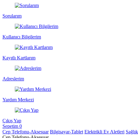
Sorularım
Kullanıcı Bilgilerim
Kayıtlı Kartlarım
Adreslerim
Yardım Merkezi
Çıkış Yap
Sepetim
0
Cep Telefonu-Aksesuar
Bilgisayar-Tablet
Elektrikli Ev Aletleri
Sağlı
Cep Telefonu-Aksesuar