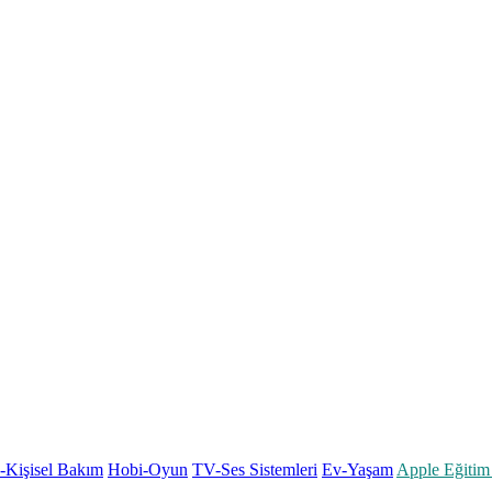
k-Kişisel Bakım
Hobi-Oyun
TV-Ses Sistemleri
Ev-Yaşam
Apple Eğitim