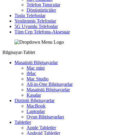
Telefon Tutucular
Dönüştürücüler
Tuşlu Telefonlar
Yenilenmiş Telefonlar
5G Uyumlu Telefonlar
Tüm Cep Telefonu-Aksesuar
Bilgisayar-Tablet
Masaüstü Bilgisayarlar
Mac mini
iMac
Mac Studio
All-in-One Bilgisayarlar
Masaüstü Bilgisayarlar
Kasalar
Dizüstü Bilgisayarlar
MacBook
Laptoplar
Oyun Bilgisayarları
Tabletler
Apple Tabletler
Android Tabletler