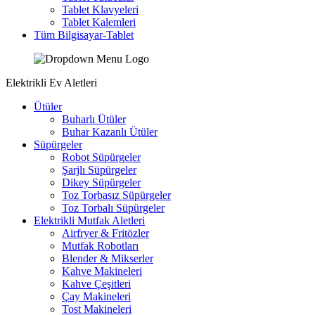
Tablet Klavyeleri
Tablet Kalemleri
Tüm Bilgisayar-Tablet
Elektrikli Ev Aletleri
Ütüler
Buharlı Ütüler
Buhar Kazanlı Ütüler
Süpürgeler
Robot Süpürgeler
Şarjlı Süpürgeler
Dikey Süpürgeler
Toz Torbasız Süpürgeler
Toz Torbalı Süpürgeler
Elektrikli Mutfak Aletleri
Airfryer & Fritözler
Mutfak Robotları
Blender & Mikserler
Kahve Makineleri
Kahve Çeşitleri
Çay Makineleri
Tost Makineleri