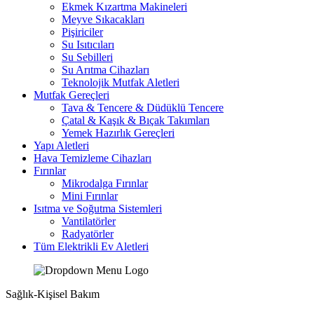
Ekmek Kızartma Makineleri
Meyve Sıkacakları
Pişiriciler
Su Isıtıcıları
Su Sebilleri
Su Arıtma Cihazları
Teknolojik Mutfak Aletleri
Mutfak Gereçleri
Tava & Tencere & Düdüklü Tencere
Çatal & Kaşık & Bıçak Takımları
Yemek Hazırlık Gereçleri
Yapı Aletleri
Hava Temizleme Cihazları
Fırınlar
Mikrodalga Fırınlar
Mini Fırınlar
Isıtma ve Soğutma Sistemleri
Vantilatörler
Radyatörler
Tüm Elektrikli Ev Aletleri
Sağlık-Kişisel Bakım