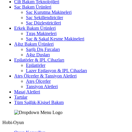
Cilt Bakım Teknolojileri
Saç Bakım Ürünleri
Saç Kurutma Makineleri
Saç Şekillendiriciler
Saç Düzleştiricileri
Erkek Bakım Ürünleri
Tıraş Makineleri
Saç & Sakal Kesme Makineleri
Ağız Bakım Ürünleri
Şarjlı Diş Fırçaları
Ağız Duşları
Epilatörler & IPL Cihazları
Epilatörler
Lazer Epilasyon & IPL Cihazları
Ateş Ölçerler & Tansiyon Aletleri
Ateş Ölçerler
Tansiyon Aletleri
Masaj Aletleri
Tartılar
Tüm Sağlık-Kişisel Bakım
Hobi-Oyun