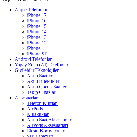
Apple Telefonlar
iPhone 17
iPhone 16
iPhone 15
iPhone 14
iPhone 13
iPhone 12
iPhone 11
iPhone SE
Android Telefonlar
Yapay Zeka (AI) Telefonlar
Giyilebilir Teknolojiler
Akıllı Saatler
Akıllı Bileklikler
Akıllı Çocuk Saatleri
Takip Cihazları
Aksesuarlar
Telefon Kılıfları
AirPods
Kulaklıklar
Akıllı Saat Aksesuarları
AirPods Aksesuarları
Ekran Koruyucular
Şarj Cihazları