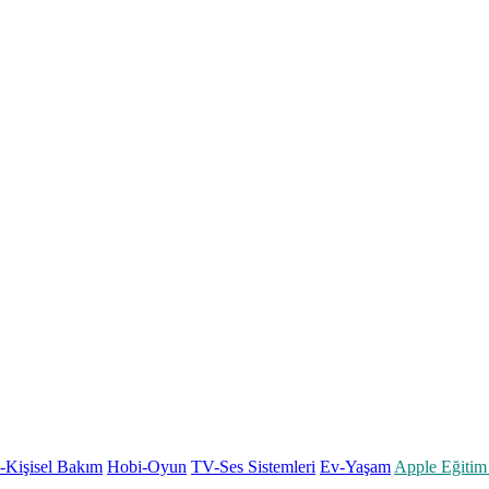
k-Kişisel Bakım
Hobi-Oyun
TV-Ses Sistemleri
Ev-Yaşam
Apple Eğitim