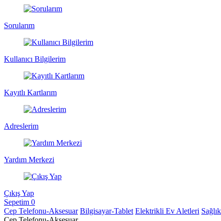
Sorularım
Kullanıcı Bilgilerim
Kayıtlı Kartlarım
Adreslerim
Yardım Merkezi
Çıkış Yap
Sepetim
0
Cep Telefonu-Aksesuar
Bilgisayar-Tablet
Elektrikli Ev Aletleri
Sağlı
Cep Telefonu-Aksesuar