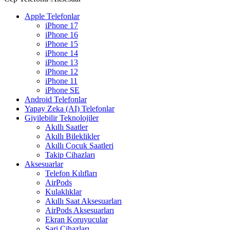
Apple Telefonlar
iPhone 17
iPhone 16
iPhone 15
iPhone 14
iPhone 13
iPhone 12
iPhone 11
iPhone SE
Android Telefonlar
Yapay Zeka (AI) Telefonlar
Giyilebilir Teknolojiler
Akıllı Saatler
Akıllı Bileklikler
Akıllı Çocuk Saatleri
Takip Cihazları
Aksesuarlar
Telefon Kılıfları
AirPods
Kulaklıklar
Akıllı Saat Aksesuarları
AirPods Aksesuarları
Ekran Koruyucular
Şarj Cihazları