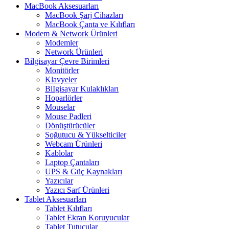
MacBook Aksesuarları
MacBook Şarj Cihazları
MacBook Çanta ve Kılıfları
Modem & Network Ürünleri
Modemler
Network Ürünleri
Bilgisayar Çevre Birimleri
Monitörler
Klavyeler
BiIgisayar Kulaklıkları
Hoparlörler
Mouselar
Mouse Padleri
Dönüştürücüler
Soğutucu & Yükselticiler
Webcam Ürünleri
Kablolar
Laptop Çantaları
UPS & Güç Kaynakları
Yazıcılar
Yazıcı Sarf Ürünleri
Tablet Aksesuarları
Tablet Kılıfları
Tablet Ekran Koruyucular
Tablet Tutucular