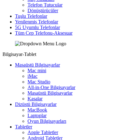
Telefon Tutucular
Dönüştürücüler
Tuşlu Telefonlar
Yenilenmiş Telefonlar
5G Uyumlu Telefonlar
Tüm Cep Telefonu-Aksesuar
Bilgisayar-Tablet
Masaüstü Bilgisayarlar
Mac mini
iMac
Mac Studio
All-in-One Bilgisayarlar
Masaüstü Bilgisayarlar
Kasalar
Dizüstü Bilgisayarlar
MacBook
Laptoplar
Oyun Bilgisayarları
Tabletler
Apple Tabletler
Android Tabletler