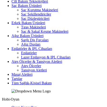
Cilt Bakım Teknolojileri
Saç Bakım Ürünleri
Saç Kurutma Makineleri
Saç Şekillendiriciler
Saç Düzleştiricileri
Erkek Bakım Ürünleri
Tıraş Makineleri
Saç & Sakal Kesme Makineleri
Ağız Bakım Ürünleri
Şarjlı Diş Fırçaları
Ağız Duşları
Epilatörler & IPL Cihazları
Epilatörler
Lazer Epilasyon & IPL Cihazları
Ateş Ölçerler & Tansiyon Aletleri
Ateş Ölçerler
Tansiyon Aletleri
Masaj Aletleri
Tartılar
Tüm Sağlık-Kişisel Bakım
Hobi-Oyun