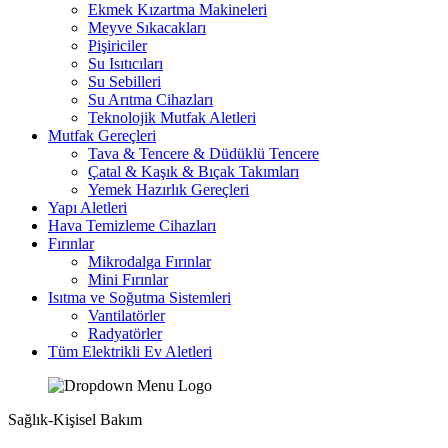
Ekmek Kızartma Makineleri
Meyve Sıkacakları
Pişiriciler
Su Isıtıcıları
Su Sebilleri
Su Arıtma Cihazları
Teknolojik Mutfak Aletleri
Mutfak Gereçleri
Tava & Tencere & Düdüklü Tencere
Çatal & Kaşık & Bıçak Takımları
Yemek Hazırlık Gereçleri
Yapı Aletleri
Hava Temizleme Cihazları
Fırınlar
Mikrodalga Fırınlar
Mini Fırınlar
Isıtma ve Soğutma Sistemleri
Vantilatörler
Radyatörler
Tüm Elektrikli Ev Aletleri
Sağlık-Kişisel Bakım