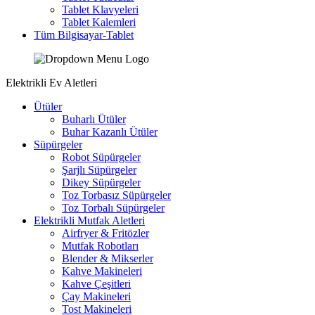
Tablet Klavyeleri
Tablet Kalemleri
Tüm Bilgisayar-Tablet
Elektrikli Ev Aletleri
Ütüler
Buharlı Ütüler
Buhar Kazanlı Ütüler
Süpürgeler
Robot Süpürgeler
Şarjlı Süpürgeler
Dikey Süpürgeler
Toz Torbasız Süpürgeler
Toz Torbalı Süpürgeler
Elektrikli Mutfak Aletleri
Airfryer & Fritözler
Mutfak Robotları
Blender & Mikserler
Kahve Makineleri
Kahve Çeşitleri
Çay Makineleri
Tost Makineleri