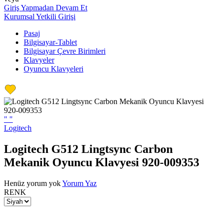
Giriş Yapmadan Devam Et
Kurumsal Yetkili Girişi
Pasaj
Bilgisayar-Tablet
Bilgisayar Çevre Birimleri
Klavyeler
Oyuncu Klavyeleri
"
"
Logitech
Logitech G512 Lingtsync Carbon
Mekanik Oyuncu Klavyesi 920-009353
Henüz yorum yok
Yorum Yaz
RENK