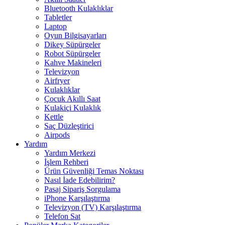
Bluetooth Kulaklıklar
Tabletler
Laptop
Oyun Bilgisayarları
Dikey Süpürgeler
Robot Süpürgeler
Kahve Makineleri
Televizyon
Airfryer
Kulaklıklar
Çocuk Akıllı Saat
Kulakiçi Kulaklık
Kettle
Saç Düzleştirici
Airpods
Yardım
Yardım Merkezi
İşlem Rehberi
Ürün Güvenliği Temas Noktası
Nasıl İade Edebilirim?
Pasaj Sipariş Sorgulama
iPhone Karşılaştırma
Televizyon (TV) Karşılaştırma
Telefon Sat