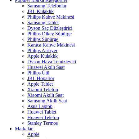
Popüler Marka Kategoriler
Samsung Telefonlar
JBL Kulaklık
Philips Kahve Makinesi
Samsung Tablet
Dyson Saç Düzleştirici
Philips Dikey Süpürge
Philips Süpürge
Karaca Kahve Makinesi
Philips Airfryer
Apple Kulaklık
Dyson Hava Temizleyici
Huawei Akıllı Saat
Philips Ütü
JBL Hoparlör
Apple Tablet
Xiaomi Telefon
Xiaomi Akıllı Saat
Samsung Akıllı Saat
Asus Laptop
Huawei Tablet
Huawei Telefon
Stanley Termos
Markalar
Apple