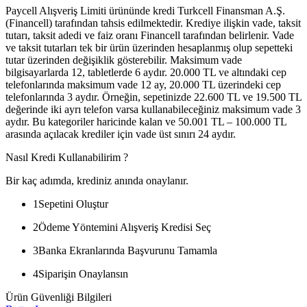
Paycell Alışveriş Limiti ürününde kredi Turkcell Finansman A.Ş.
(Financell) tarafından tahsis edilmektedir. Krediye ilişkin vade, taksit
tutarı, taksit adedi ve faiz oranı Financell tarafından belirlenir. Vade
ve taksit tutarları tek bir ürün üzerinden hesaplanmış olup sepetteki
tutar üzerinden değişiklik gösterebilir. Maksimum vade
bilgisayarlarda 12, tabletlerde 6 aydır. 20.000 TL ve altındaki cep
telefonlarında maksimum vade 12 ay, 20.000 TL üzerindeki cep
telefonlarında 3 aydır. Örneğin, sepetinizde 22.600 TL ve 19.500 TL
değerinde iki ayrı telefon varsa kullanabileceğiniz maksimum vade 3
aydır. Bu kategoriler haricinde kalan ve 50.001 TL – 100.000 TL
arasında açılacak krediler için vade üst sınırı 24 aydır.
Nasıl Kredi Kullanabilirim ?
Bir kaç adımda, krediniz anında onaylanır.
1
Sepetini Oluştur
2
Ödeme Yöntemini Alışveriş Kredisi Seç
3
Banka Ekranlarında Başvurunu Tamamla
4
Siparişin Onaylansın
Ürün Güvenliği Bilgileri