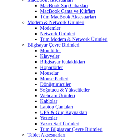
MacBook Şarj Cihazları
MacBook Çanta ve Kılıfları
Tüm MacBook Aksesuarları
Modem & Network Ürünleri
Modemler
Network Ürünleri
Tüm Modem & Network Ürünleri
Bilgisayar Çevre Birimleri
Monitörler
Klavyeler
BiIgisayar Kulaklıkları
Hoparlörler
Mouselar
Mouse Padleri
Dönüştürücüler
Soğutucu & Yükselticiler
Webcam Ürünleri
Kablolar
Laptop Çantaları
UPS & Güç Kaynakları
Yazıcılar
Yazıcı Sarf Ürünleri
Tüm Bilgisayar Çevre Birimleri
Tablet Aksesuarları