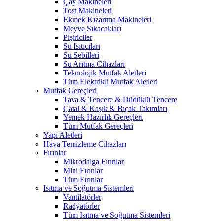
Çay Makineleri
Tost Makineleri
Ekmek Kızartma Makineleri
Meyve Sıkacakları
Pişiriciler
Su Isıtıcıları
Su Sebilleri
Su Arıtma Cihazları
Teknolojik Mutfak Aletleri
Tüm Elektrikli Mutfak Aletleri
Mutfak Gereçleri
Tava & Tencere & Düdüklü Tencere
Çatal & Kaşık & Bıçak Takımları
Yemek Hazırlık Gereçleri
Tüm Mutfak Gereçleri
Yapı Aletleri
Hava Temizleme Cihazları
Fırınlar
Mikrodalga Fırınlar
Mini Fırınlar
Tüm Fırınlar
Isıtma ve Soğutma Sistemleri
Vantilatörler
Radyatörler
Tüm Isıtma ve Soğutma Sistemleri