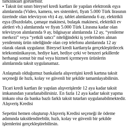
farklılıkları görülebilir.
• Taksit üst sınırı bireysel kredi kartları ile yapılan elektronik eşya
alımlarında (Video, kamera, ses sistemleri, fiyatı 5.000 Türk lirasının
üzerinde olan televizyon vb) 4 ay, tablet alımlarında 6 ay, elektrikli
eşya (Buzdolabı, çamaşır makinesi, bulaşık makinesi, elektrikli ev
aletleri vb.) alımlarında ve fiyatı 5.000 Türk Lirasına kadar olan
televizyon alımlarında 9 ay, bilgisayar alımlarında 12 ay, “yenileme
merkezi” veya “yetkili satıcı” niteliğindeki iş yerlerinden alınan
yenilenmiş ürün niteliğinde olan cep telefonu alımlarında 12 ay
olarak olarak uygulanır. Bireysel kredi kartlarıyla gerçekleştirilecek
telekomünikasyon, hediye kart, hediye çeki ve benzeri şekillerde
herhangi somut bir mal veya hizmeti içermeyen ürünlerin
alımlarında taksit uygulanamaz.
Anlaşmalı olduğumuz bankalarla alışverişini kredi kartına taksit
seçeneği ile hızlı, kolay ve güvenli bir şekilde tamamlayabilirsin.
Ticari kredi kartları ile yapılan alışverişlerde 12 aya kadar taksit
imkanından yararlanabilirsiniz. En fazla 12 aya kadar taksit yapma
imkanı olsa da banka bazlı farklı taksit tutarları uygulanabilmektedir.
Alışveriş Kredisi
Sepetini hemen oluşturup Alışveriş Kredisi seçeneği ile ödeme
adımında taksitlendirebilir, hızlı, kolay ve güvenli bir şekilde
işlemlerini gerçekleştirebilirsin.