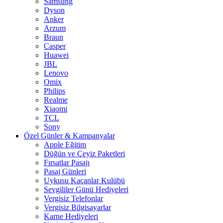
Samsung
Dyson
Anker
Arzum
Braun
Casper
Huawei
JBL
Lenovo
Omix
Philips
Realme
Xiaomi
TCL
Sony
Özel Günler & Kampanyalar
Apple Eğitim
Düğün ve Çeyiz Paketleri
Fırsatlar Pasajı
Pasaj Günleri
Uykusu Kaçanlar Kulübü
Sevgililer Günü Hediyeleri
Vergisiz Telefonlar
Vergisiz Bilgisayarlar
Karne Hediyeleri