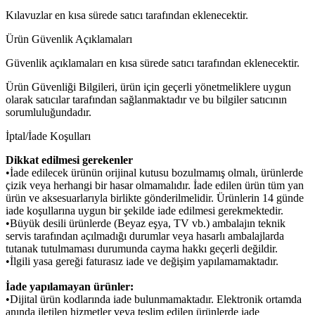
Kılavuzlar en kısa sürede satıcı tarafından eklenecektir.
Ürün Güvenlik Açıklamaları
Güvenlik açıklamaları en kısa sürede satıcı tarafından eklenecektir.
Ürün Güvenliği Bilgileri, ürün için geçerli yönetmeliklere uygun
olarak satıcılar tarafından sağlanmaktadır ve bu bilgiler satıcının
sorumluluğundadır.
İptal/İade Koşulları
Dikkat edilmesi gerekenler
•İade edilecek ürünün orijinal kutusu bozulmamış olmalı, ürünlerde
çizik veya herhangi bir hasar olmamalıdır. İade edilen ürün tüm yan
ürün ve aksesuarlarıyla birlikte gönderilmelidir. Ürünlerin 14 günde
iade koşullarına uygun bir şekilde iade edilmesi gerekmektedir.
•Büyük desili ürünlerde (Beyaz eşya, TV vb.) ambalajın teknik
servis tarafından açılmadığı durumlar veya hasarlı ambalajlarda
tutanak tutulmaması durumunda cayma hakkı geçerli değildir.
•İlgili yasa gereği faturasız iade ve değişim yapılamamaktadır.
İade yapılamayan ürünler:
•Dijital ürün kodlarında iade bulunmamaktadır. Elektronik ortamda
anında iletilen hizmetler veya teslim edilen ürünlerde iade