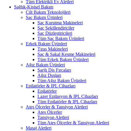
Tüm Elektrikli Ev Aletleri
Sağlık-Kişisel Bakım
Cilt Bakım Teknolojileri
Saç Bakım Ürünleri
Saç Kurutma Makineleri
Saç Şekillendiriciler
Saç Düzleştiricileri
Tüm Saç Bakım Ürünleri
Erkek Bakım Ürünleri
Tıraş Makineleri
Saç & Sakal Kesme Makineleri
Tüm Erkek Bakım Ürünleri
Ağız Bakım Ürünleri
Şarjlı Diş Fırçaları
Ağız Duşları
Tüm Ağız Bakım Ürünleri
Epilatörler & IPL Cihazları
Epilatörler
Lazer Epilasyon & IPL Cihazları
Tüm Epilatörler & IPL Cihazları
Ateş Ölçerler & Tansiyon Aletleri
Ateş Ölçerler
Tansiyon Aletleri
Tüm Ateş Ölçerler & Tansiyon Aletleri
Masaj Aletleri