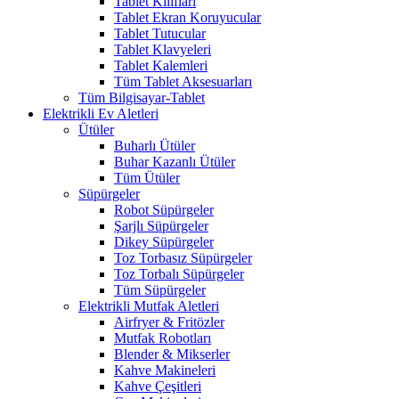
Tablet Kılıfları
Tablet Ekran Koruyucular
Tablet Tutucular
Tablet Klavyeleri
Tablet Kalemleri
Tüm Tablet Aksesuarları
Tüm Bilgisayar-Tablet
Elektrikli Ev Aletleri
Ütüler
Buharlı Ütüler
Buhar Kazanlı Ütüler
Tüm Ütüler
Süpürgeler
Robot Süpürgeler
Şarjlı Süpürgeler
Dikey Süpürgeler
Toz Torbasız Süpürgeler
Toz Torbalı Süpürgeler
Tüm Süpürgeler
Elektrikli Mutfak Aletleri
Airfryer & Fritözler
Mutfak Robotları
Blender & Mikserler
Kahve Makineleri
Kahve Çeşitleri