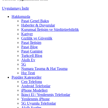
Uygulamayı İndir
Hakkımızda
Pasaj Genel Bakış
Haberler & Duyurular
Kurumsal İletişim ve Sürdürürebilirlik
Kariyer
Gizlilik ve Güvenlik
Pasaj İletişim
Pasaj Blog
Pasaj Gaming
Turkcell Blog
Akıllı Ev
5G
Numara Taşıma & Hat Taşıma
Hız Testi
Popüler Kategoriler
Cep Telefonu
Android Telefonlar
iPhone Modelleri
İkinci El / Yenilenmiş Telefonlar
Yenilenmiş iPhone
5G Uyumlu Telefonlar
Akıllı Saatler