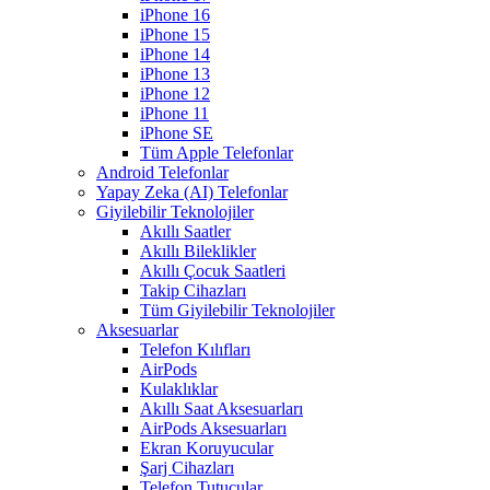
iPhone 16
iPhone 15
iPhone 14
iPhone 13
iPhone 12
iPhone 11
iPhone SE
Tüm Apple Telefonlar
Android Telefonlar
Yapay Zeka (AI) Telefonlar
Giyilebilir Teknolojiler
Akıllı Saatler
Akıllı Bileklikler
Akıllı Çocuk Saatleri
Takip Cihazları
Tüm Giyilebilir Teknolojiler
Aksesuarlar
Telefon Kılıfları
AirPods
Kulaklıklar
Akıllı Saat Aksesuarları
AirPods Aksesuarları
Ekran Koruyucular
Şarj Cihazları
Telefon Tutucular