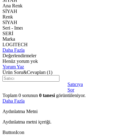
SİYAH
Ana Renk
SİYAH
Renk
SİYAH
Seri - Imeı
SERİ
Marka
LOGITECH
Daha Fazla
Değerlendirmeler
Henüz yorum yok
Yorum Yaz
Ürün Soru&Cevapları
(1)
Satıcıya
Sor
Toplam
0
sorunun
0
tanesi
görüntüleniyor.
Daha Fazla
Aydınlatma Metni
Aydınlatma metni içeriği.
ButtonIcon