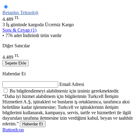
Betaplus Teknoloji
TL
4.489
3 İş gününde kargoda
Ücretsiz Kargo
Soru & Cevap (1)
• 776 adet İndirimli ürün vardır
Diğer Satıcılar
TL
4.489
Sepete Ekle
Haberdar Et
Email Adresi
Bu bilgilendirmeyi alabilmeniz için izniniz gerekmektedir.
“Daha iyi hizmet alabilmem için bilgilerimin Turkcell İletişim
Hizmetleri A.Ş, iştirakleri ve bunların iş ortaklarınca, tarafımca aksi
belirtiline kadar işlenmesine; Turkcell ve iştiraklerinin iletişim
bilgilerimi kullanarak, kampanya, servis, tarife ve hizmetleri ile ilgili
duyuruları tarafıma iletmesine izin verdiğimi kabul, beyan ve taahhüt
ederim.”
Haberdar Et
ButtonIcon