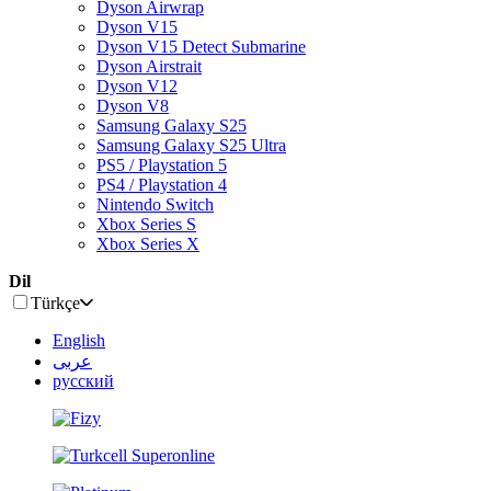
Dyson Airwrap
Dyson V15
Dyson V15 Detect Submarine
Dyson Airstrait
Dyson V12
Dyson V8
Samsung Galaxy S25
Samsung Galaxy S25 Ultra
PS5 / Playstation 5
PS4 / Playstation 4
Nintendo Switch
Xbox Series S
Xbox Series X
Dil
Türkçe
English
عربى
русский