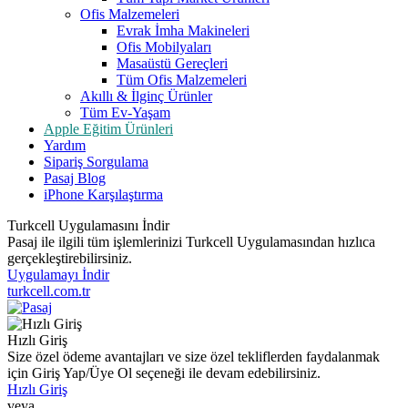
Ofis Malzemeleri
Evrak İmha Makineleri
Ofis Mobilyaları
Masaüstü Gereçleri
Tüm Ofis Malzemeleri
Akıllı & İlginç Ürünler
Tüm Ev-Yaşam
Apple Eğitim Ürünleri
Yardım
Sipariş Sorgulama
Pasaj Blog
iPhone Karşılaştırma
Turkcell Uygulamasını İndir
Pasaj ile ilgili tüm işlemlerinizi Turkcell Uygulamasından hızlıca
gerçekleştirebilirsiniz.
Uygulamayı İndir
turkcell.com.tr
Hızlı Giriş
Size özel ödeme avantajları ve size özel tekliflerden faydalanmak
için Giriş Yap/Üye Ol seçeneği ile devam edebilirsiniz.
Hızlı Giriş
veya