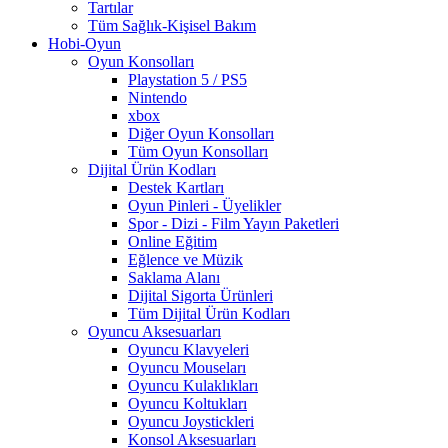
Tartılar
Tüm Sağlık-Kişisel Bakım
Hobi-Oyun
Oyun Konsolları
Playstation 5 / PS5
Nintendo
xbox
Diğer Oyun Konsolları
Tüm Oyun Konsolları
Dijital Ürün Kodları
Destek Kartları
Oyun Pinleri - Üyelikler
Spor - Dizi - Film Yayın Paketleri
Online Eğitim
Eğlence ve Müzik
Saklama Alanı
Dijital Sigorta Ürünleri
Tüm Dijital Ürün Kodları
Oyuncu Aksesuarları
Oyuncu Klavyeleri
Oyuncu Mouseları
Oyuncu Kulaklıkları
Oyuncu Koltukları
Oyuncu Joystickleri
Konsol Aksesuarları