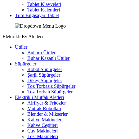
Tablet Klavyeleri
Tablet Kalemleri
Tüm Bilgisayar-Tablet
Elektrikli Ev Aletleri
Ütüler
Buharlı Ütüler
Buhar Kazanlı Ütüler
Süpürgeler
Robot Süpürgeler
Şarjlı Süpürgeler
Dikey Süpürgeler
Toz Torbasız Süpürgeler
Toz Torbalı Süpürgeler
Elektrikli Mutfak Aletleri
Airfryer & Fritözler
Mutfak Robotları
Blender & Mikserler
Kahve Makineleri
Kahve Çeşitleri
Çay Makineleri
Tost Makineleri