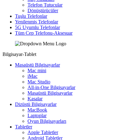
Telefon Tutucular
Dönüştürücüler
Tuşlu Telefonlar
Yenilenmiş Telefonlar
5G Uyumlu Telefonlar
Tüm Cep Telefonu-Aksesuar
Bilgisayar-Tablet
Masaüstü Bilgisayarlar
Mac mini
iMac
Mac Studio
All-in-One Bilgisayarlar
Masaüstü Bilgisayarlar
Kasalar
Dizüstü Bilgisayarlar
MacBook
Laptoplar
Oyun Bilgisayarları
Tabletler
Apple Tabletler
Android Tabletler