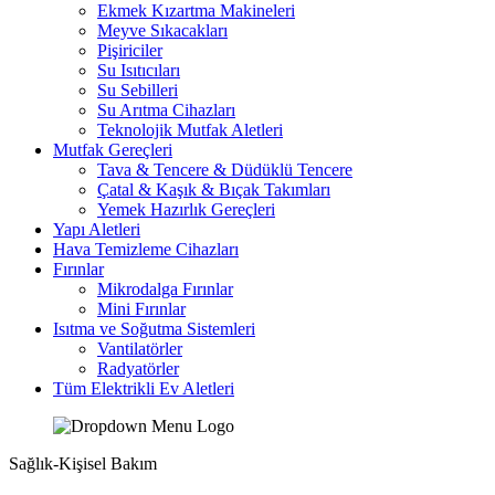
Ekmek Kızartma Makineleri
Meyve Sıkacakları
Pişiriciler
Su Isıtıcıları
Su Sebilleri
Su Arıtma Cihazları
Teknolojik Mutfak Aletleri
Mutfak Gereçleri
Tava & Tencere & Düdüklü Tencere
Çatal & Kaşık & Bıçak Takımları
Yemek Hazırlık Gereçleri
Yapı Aletleri
Hava Temizleme Cihazları
Fırınlar
Mikrodalga Fırınlar
Mini Fırınlar
Isıtma ve Soğutma Sistemleri
Vantilatörler
Radyatörler
Tüm Elektrikli Ev Aletleri
Sağlık-Kişisel Bakım