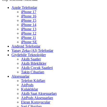
Apple Telefonlar
iPhone 17
iPhone 16
iPhone 15
iPhone 14
iPhone 13
iPhone 12
iPhone 11
iPhone SE
Android Telefonlar
Yapay Zeka (AI) Telefonlar
Giyilebilir Teknolojiler
Akıllı Saatler
Akıllı Bileklikler
Akıllı Çocuk Saatleri
Takip Cihazları
Aksesuarlar
Telefon Kılıfları
AirPods
Kulaklıklar
Akıllı Saat Aksesuarları
AirPods Aksesuarları
Ekran Koruyucular
Şarj Cihazları