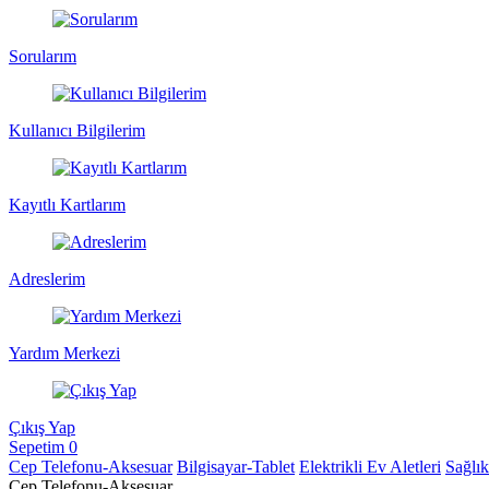
Sorularım
Kullanıcı Bilgilerim
Kayıtlı Kartlarım
Adreslerim
Yardım Merkezi
Çıkış Yap
Sepetim
0
Cep Telefonu-Aksesuar
Bilgisayar-Tablet
Elektrikli Ev Aletleri
Sağlı
Cep Telefonu-Aksesuar