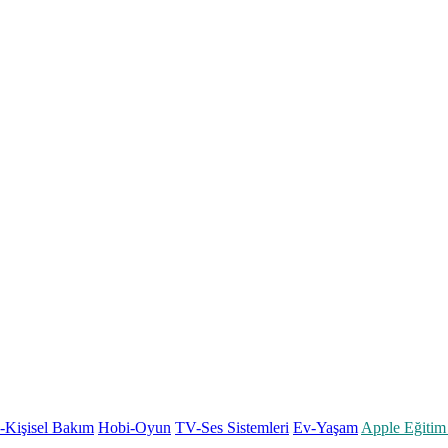
k-Kişisel Bakım
Hobi-Oyun
TV-Ses Sistemleri
Ev-Yaşam
Apple Eğitim