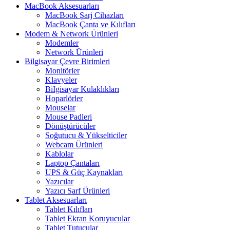
MacBook Aksesuarları
MacBook Şarj Cihazları
MacBook Çanta ve Kılıfları
Modem & Network Ürünleri
Modemler
Network Ürünleri
Bilgisayar Çevre Birimleri
Monitörler
Klavyeler
BiIgisayar Kulaklıkları
Hoparlörler
Mouselar
Mouse Padleri
Dönüştürücüler
Soğutucu & Yükselticiler
Webcam Ürünleri
Kablolar
Laptop Çantaları
UPS & Güç Kaynakları
Yazıcılar
Yazıcı Sarf Ürünleri
Tablet Aksesuarları
Tablet Kılıfları
Tablet Ekran Koruyucular
Tablet Tutucular