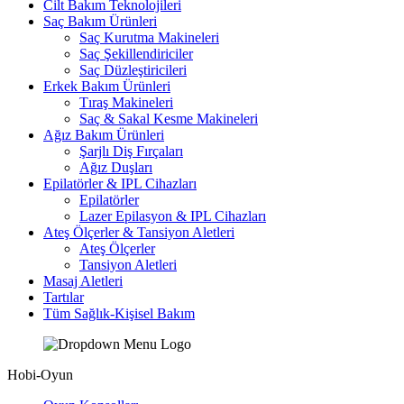
Cilt Bakım Teknolojileri
Saç Bakım Ürünleri
Saç Kurutma Makineleri
Saç Şekillendiriciler
Saç Düzleştiricileri
Erkek Bakım Ürünleri
Tıraş Makineleri
Saç & Sakal Kesme Makineleri
Ağız Bakım Ürünleri
Şarjlı Diş Fırçaları
Ağız Duşları
Epilatörler & IPL Cihazları
Epilatörler
Lazer Epilasyon & IPL Cihazları
Ateş Ölçerler & Tansiyon Aletleri
Ateş Ölçerler
Tansiyon Aletleri
Masaj Aletleri
Tartılar
Tüm Sağlık-Kişisel Bakım
Hobi-Oyun