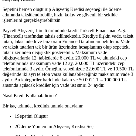
Sepetini hemen oluşturup Alışveriş Kredisi seçeneği ile ödeme
adımında taksitlendirebilir, hızlı, kolay ve güvenli bir şekilde
işlemlerini gerçekleştirebilirsin.
Paycell Alışveriş Limiti ürününde kredi Turkcell Finansman A.Ş.
(Financell) tarafından tahsis edilmektedir. Krediye ilişkin vade, taksit
tutarı, taksit adedi ve faiz oranı Financell tarafından belirlenir. Vade
ve taksit tutarları tek bir ürün üzerinden hesaplanmış olup sepetteki
tutar üzerinden değişiklik gösterebilir. Maksimum vade
bilgisayarlarda 12, tabletlerde 6 aydır. 20.000 TL ve altındaki cep
telefonlarında maksimum vade 12 ay, 20.000 TL üzerindeki cep
telefonlarında 3 aydır. Örneğin, sepetinizde 22.600 TL ve 19.500 TL
değerinde iki ayrı telefon varsa kullanabileceğiniz maksimum vade 3
aydır. Bu kategoriler haricinde kalan ve 50.001 TL – 100.000 TL
arasında açılacak krediler için vade üst sınırı 24 aydır.
Nasıl Kredi Kullanabilirim ?
Bir kaç adımda, krediniz anında onaylanır.
1
Sepetini Oluştur
2
Ödeme Yöntemini Alışveriş Kredisi Seç