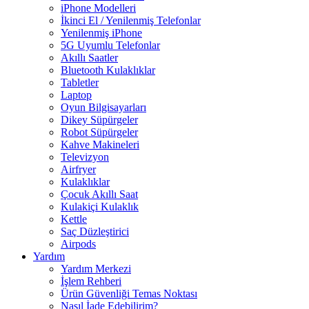
iPhone Modelleri
İkinci El / Yenilenmiş Telefonlar
Yenilenmiş iPhone
5G Uyumlu Telefonlar
Akıllı Saatler
Bluetooth Kulaklıklar
Tabletler
Laptop
Oyun Bilgisayarları
Dikey Süpürgeler
Robot Süpürgeler
Kahve Makineleri
Televizyon
Airfryer
Kulaklıklar
Çocuk Akıllı Saat
Kulakiçi Kulaklık
Kettle
Saç Düzleştirici
Airpods
Yardım
Yardım Merkezi
İşlem Rehberi
Ürün Güvenliği Temas Noktası
Nasıl İade Edebilirim?