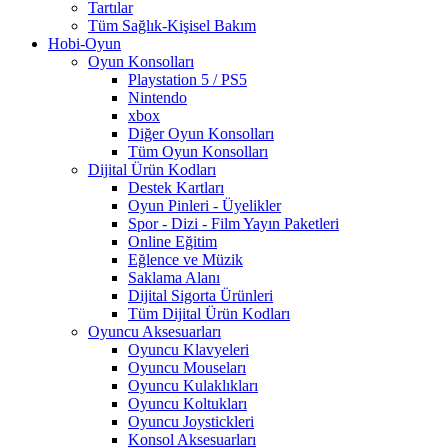
Tartılar
Tüm Sağlık-Kişisel Bakım
Hobi-Oyun
Oyun Konsolları
Playstation 5 / PS5
Nintendo
xbox
Diğer Oyun Konsolları
Tüm Oyun Konsolları
Dijital Ürün Kodları
Destek Kartları
Oyun Pinleri - Üyelikler
Spor - Dizi - Film Yayın Paketleri
Online Eğitim
Eğlence ve Müzik
Saklama Alanı
Dijital Sigorta Ürünleri
Tüm Dijital Ürün Kodları
Oyuncu Aksesuarları
Oyuncu Klavyeleri
Oyuncu Mouseları
Oyuncu Kulaklıkları
Oyuncu Koltukları
Oyuncu Joystickleri
Konsol Aksesuarları