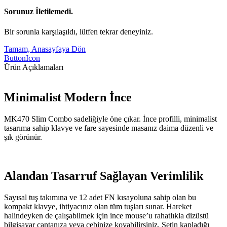
Sorunuz İletilemedi.
Bir sorunla karşılaşıldı, lütfen tekrar deneyiniz.
Tamam, Anasayfaya Dön
ButtonIcon
Ürün Açıklamaları
Minimalist Modern İnce
MK470 Slim Combo sadeliğiyle öne çıkar. İnce profilli, minimalist
tasarıma sahip klavye ve fare sayesinde masanız daima düzenli ve
şık görünür.
Alandan Tasarruf Sağlayan Verimlilik
Sayısal tuş takımına ve 12 adet FN kısayoluna sahip olan bu
kompakt klavye, ihtiyacınız olan tüm tuşları sunar. Hareket
halindeyken de çalışabilmek için ince mouse’u rahatlıkla dizüstü
bilgisayar çantanıza veya cebinize koyabilirsiniz. Setin kapladığı