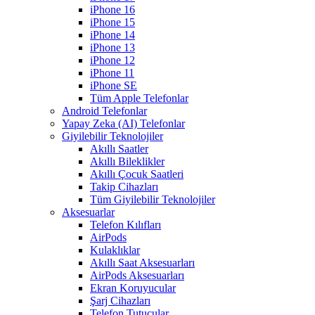
iPhone 16
iPhone 15
iPhone 14
iPhone 13
iPhone 12
iPhone 11
iPhone SE
Tüm Apple Telefonlar
Android Telefonlar
Yapay Zeka (AI) Telefonlar
Giyilebilir Teknolojiler
Akıllı Saatler
Akıllı Bileklikler
Akıllı Çocuk Saatleri
Takip Cihazları
Tüm Giyilebilir Teknolojiler
Aksesuarlar
Telefon Kılıfları
AirPods
Kulaklıklar
Akıllı Saat Aksesuarları
AirPods Aksesuarları
Ekran Koruyucular
Şarj Cihazları
Telefon Tutucular