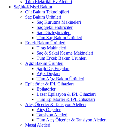
Tüm Elektrikli Ev Aletleri
Sağlık-Kişisel Bakım
Cilt Bakım Teknolojileri
Saç Bakım Ürünleri
Saç Kurutma Makineleri
Saç Şekillendiriciler
Saç Düzleştiricileri
Tüm Saç Bakım Ürünleri
Erkek Bakım Ürünleri
Tıraş Makineleri
Saç & Sakal Kesme Makineleri
Tüm Erkek Bakım Ürünleri
Ağız Bakım Ürünleri
Şarjlı Diş Fırçaları
Ağız Duşları
Tüm Ağız Bakım Ürünleri
Epilatörler & IPL Cihazları
Epilatörler
Lazer Epilasyon & IPL Cihazları
Tüm Epilatörler & IPL Cihazları
Ateş Ölçerler & Tansiyon Aletleri
Ateş Ölçerler
Tansiyon Aletleri
Tüm Ateş Ölçerler & Tansiyon Aletleri
Masaj Aletleri