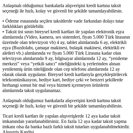
Anlaşmalı olduğumuz bankalarla alışverişini kredi kartına taksit
seçeneği ile hızlı, kolay ve güvenli bir şekilde tamamlayabilirsin.
• Ödeme esnasında seçilen taksitlerde vade farkından dolayı tutar
farklılıkları görülebilir.
• Taksit üst sınırı bireysel kredi kartları ile yapılan elektronik eşya
alımlarında (Video, kamera, ses sistemleri, fiyatı 5.000 Türk lirasının
üzerinde olan televizyon vb) 4 ay, tablet alımlarında 6 ay, elektrikli
eşya (Buzdolabı, çamaşır makinesi, bulaşık makinesi, elektrikli ev
aletleri vb.) alımlarında ve fiyatı 5.000 Türk Lirasına kadar olan
televizyon alımlarında 9 ay, bilgisayar alımlarında 12 ay, “yenileme
merkezi” veya “yetkili satıcı” niteliğindeki iş yerlerinden alınan
yenilenmiş ürün niteliğinde olan cep telefonu alımlarında 12 ay
olarak olarak uygulanır. Bireysel kredi kartlarıyla gerçekleştirilecek
telekomünikasyon, hediye kart, hediye çeki ve benzeri şekillerde
herhangi somut bir mal veya hizmeti içermeyen ürünlerin
alımlarında taksit uygulanamaz.
Anlaşmalı olduğumuz bankalarla alışverişini kredi kartına taksit
seçeneği ile hızlı, kolay ve güvenli bir şekilde tamamlayabilirsin.
Ticari kredi kartları ile yapılan alışverişlerde 12 aya kadar taksit
imkanından yararlanabilirsiniz. En fazla 12 aya kadar taksit yapma
imkanı olsa da banka bazlı farklı taksit tutarları uygulanabilmektedir.
Alışveriş Kredisi