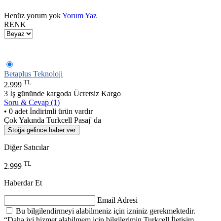
Henüz yorum yok
Yorum Yaz
RENK
Betaplus Teknoloji
TL
2.999
3 İş gününde kargoda
Ücretsiz Kargo
Soru & Cevap (1)
• 0 adet İndirimli ürün vardır
Çok Yakında Turkcell Pasaj' da
Stoğa gelince haber ver
Diğer Satıcılar
TL
2.999
Haberdar Et
Email Adresi
Bu bilgilendirmeyi alabilmeniz için izniniz gerekmektedir.
“Daha iyi hizmet alabilmem için bilgilerimin Turkcell İletişim