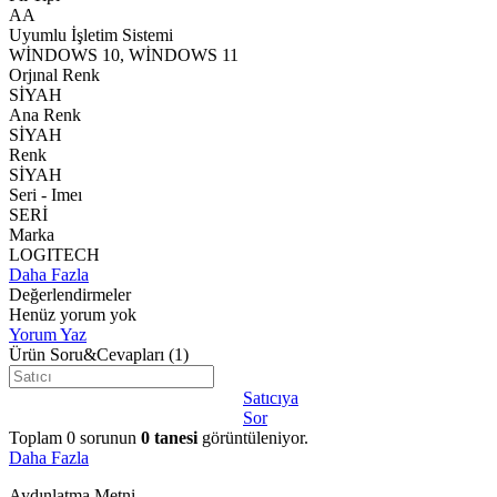
AA
Uyumlu İşletim Sistemi
WİNDOWS 10, WİNDOWS 11
Orjınal Renk
SİYAH
Ana Renk
SİYAH
Renk
SİYAH
Seri - Imeı
SERİ
Marka
LOGITECH
Daha Fazla
Değerlendirmeler
Henüz yorum yok
Yorum Yaz
Ürün Soru&Cevapları
(1)
Satıcıya
Sor
Toplam
0
sorunun
0
tanesi
görüntüleniyor.
Daha Fazla
Aydınlatma Metni