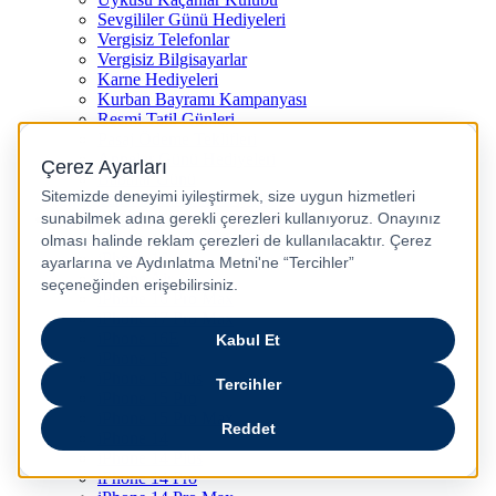
Sevgililer Günü Hediyeleri
Vergisiz Telefonlar
Vergisiz Bilgisayarlar
Karne Hediyeleri
Kurban Bayramı Kampanyası
Resmi Tatil Günleri
Pasaj Ödeme Teklifleri
Anneler Günü Hediyeleri
Babalar Günü
Taksitli Harikalar Diyarı
Popüler Ürünler
iPhone 17
iPhone 16
iPhone Air
iPhone 16 Pro Max
iPhone 17 Pro Max
iPhone 16E
iPhone 15
iPhone 15 Plus
iPhone 15 Pro
iPhone 15 Pro Max
iPhone 14
iPhone 14 Plus
iPhone 14 Pro