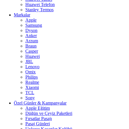
Huawei Telefon
Stanley Termos
Markalar
Apple
Samsung
Dyson
Anker
Arzum
Braun
Casper
Huawei
JBL
Lenovo
Omix
Philips
Realme
Xiaomi
TCL
Sony
Özel Günler & Kampanyalar
Apple Eğitim
Düğün ve Çeyiz Paketleri
Fırsatlar Pasajı
Pasaj Günleri
Uykusu Kaçanlar Kulübü