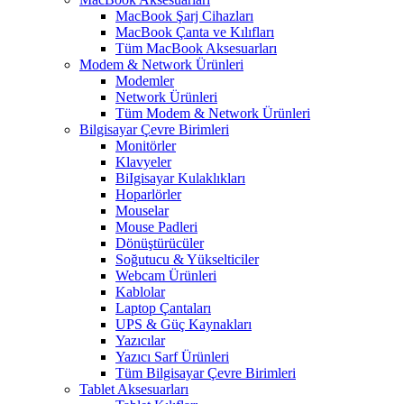
MacBook Şarj Cihazları
MacBook Çanta ve Kılıfları
Tüm MacBook Aksesuarları
Modem & Network Ürünleri
Modemler
Network Ürünleri
Tüm Modem & Network Ürünleri
Bilgisayar Çevre Birimleri
Monitörler
Klavyeler
BiIgisayar Kulaklıkları
Hoparlörler
Mouselar
Mouse Padleri
Dönüştürücüler
Soğutucu & Yükselticiler
Webcam Ürünleri
Kablolar
Laptop Çantaları
UPS & Güç Kaynakları
Yazıcılar
Yazıcı Sarf Ürünleri
Tüm Bilgisayar Çevre Birimleri
Tablet Aksesuarları