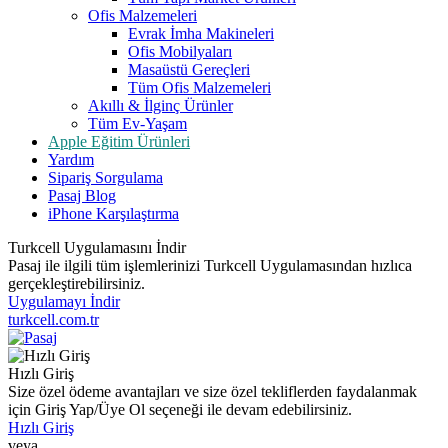
Ofis Malzemeleri
Evrak İmha Makineleri
Ofis Mobilyaları
Masaüstü Gereçleri
Tüm Ofis Malzemeleri
Akıllı & İlginç Ürünler
Tüm Ev-Yaşam
Apple Eğitim Ürünleri
Yardım
Sipariş Sorgulama
Pasaj Blog
iPhone Karşılaştırma
Turkcell Uygulamasını İndir
Pasaj ile ilgili tüm işlemlerinizi Turkcell Uygulamasından hızlıca
gerçekleştirebilirsiniz.
Uygulamayı İndir
turkcell.com.tr
Hızlı Giriş
Size özel ödeme avantajları ve size özel tekliflerden faydalanmak
için Giriş Yap/Üye Ol seçeneği ile devam edebilirsiniz.
Hızlı Giriş
veya