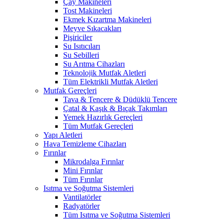
Çay Makineleri
Tost Makineleri
Ekmek Kızartma Makineleri
Meyve Sıkacakları
Pişiriciler
Su Isıtıcıları
Su Sebilleri
Su Arıtma Cihazları
Teknolojik Mutfak Aletleri
Tüm Elektrikli Mutfak Aletleri
Mutfak Gereçleri
Tava & Tencere & Düdüklü Tencere
Çatal & Kaşık & Bıçak Takımları
Yemek Hazırlık Gereçleri
Tüm Mutfak Gereçleri
Yapı Aletleri
Hava Temizleme Cihazları
Fırınlar
Mikrodalga Fırınlar
Mini Fırınlar
Tüm Fırınlar
Isıtma ve Soğutma Sistemleri
Vantilatörler
Radyatörler
Tüm Isıtma ve Soğutma Sistemleri