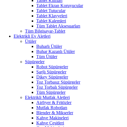
Tablet Kılıfları
Tablet Ekran Koruyucular
Tablet Tutucular
Tablet Klavyeleri
Tablet Kalemleri
Tüm Tablet Aksesuarları
Tüm Bilgisayar-Tablet
Elektrikli Ev Aletleri
Ütüler
Buharlı Ütüler
Buhar Kazanlı Ütüler
Tüm Ütüler
Süpürgeler
Robot Süpürgeler
Şarjlı Süpürgeler
Dikey Süpürgeler
Toz Torbasız Süpürgeler
Toz Torbalı Süpürgeler
Tüm Süpürgeler
Elektrikli Mutfak Aletleri
Airfryer & Fritözler
Mutfak Robotları
Blender & Mikserler
Kahve Makineleri
Kahve Çeşitleri