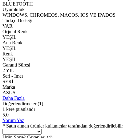
BLUETOOTH
Uyumluluk
WINDOWS, CHROMEOS, MACOS, IOS VE IPADOS
Türkçe Desteği
VAR
Orjınal Renk
YEŞİL
Ana Renk
YEŞİL
Renk
YEŞİL
Garanti Süresi
2 YIL
Seri - Imeı
SERİ
Marka
ASUS
Daha Fazla
Değerlendirmeler
(1)
1 kere puanlandı
5,0
Yorum Yaz
* Satın alınan ürünler kullanıcılar tarafından değerlendirilebilir
Ürün Soru&Cevapları
(4)