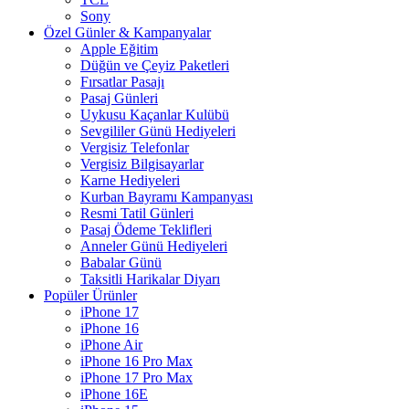
Sony
Özel Günler & Kampanyalar
Apple Eğitim
Düğün ve Çeyiz Paketleri
Fırsatlar Pasajı
Pasaj Günleri
Uykusu Kaçanlar Kulübü
Sevgililer Günü Hediyeleri
Vergisiz Telefonlar
Vergisiz Bilgisayarlar
Karne Hediyeleri
Kurban Bayramı Kampanyası
Resmi Tatil Günleri
Pasaj Ödeme Teklifleri
Anneler Günü Hediyeleri
Babalar Günü
Taksitli Harikalar Diyarı
Popüler Ürünler
iPhone 17
iPhone 16
iPhone Air
iPhone 16 Pro Max
iPhone 17 Pro Max
iPhone 16E