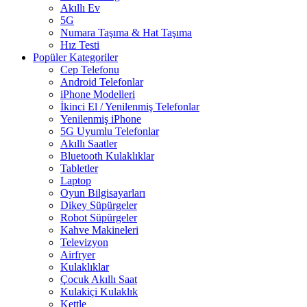
Akıllı Ev
5G
Numara Taşıma & Hat Taşıma
Hız Testi
Popüler Kategoriler
Cep Telefonu
Android Telefonlar
iPhone Modelleri
İkinci El / Yenilenmiş Telefonlar
Yenilenmiş iPhone
5G Uyumlu Telefonlar
Akıllı Saatler
Bluetooth Kulaklıklar
Tabletler
Laptop
Oyun Bilgisayarları
Dikey Süpürgeler
Robot Süpürgeler
Kahve Makineleri
Televizyon
Airfryer
Kulaklıklar
Çocuk Akıllı Saat
Kulakiçi Kulaklık
Kettle