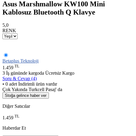
Asus Marshmallow KW100 Mini
Kablosuz Bluetooth Q Klavye
5,0
RENK
Betaplus Teknoloji
TL
1.459
3 İş gününde kargoda
Ücretsiz Kargo
Soru & Cevap (4)
• 0 adet İndirimli ürün vardır
Çok Yakında Turkcell Pasaj' da
Stoğa gelince haber ver
Diğer Satıcılar
TL
1.459
Haberdar Et