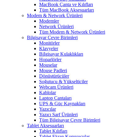
MacBook Çanta ve Kılıfları
Tüm MacBook Aksesuarları
Modem & Network Ürünleri
Modemler
Network Ürünleri
Tüm Modem & Network Ürünleri
Bilgisayar Çevre Birimleri
Monitörler
Klavyeler
BiIgisayar Kulaklıkları
Hoparlörler
Mouselar
Mouse Padleri
Dönüştürücüler
Soğutucu & Yükselticiler
Webcam Ürünleri
Kablolar
Laptop Çantaları
UPS & Güç Kaynakları
Yazıcılar
Yazıcı Sarf Ürünleri
Tüm Bilgisayar Çevre Birimleri
Tablet Aksesuarları
Tablet Kılıfları
Tablet Ekran Koruyucular