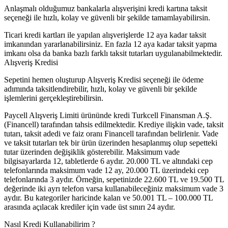
Anlaşmalı olduğumuz bankalarla alışverişini kredi kartına taksit
seçeneği ile hızlı, kolay ve güvenli bir şekilde tamamlayabilirsin.
Ticari kredi kartları ile yapılan alışverişlerde 12 aya kadar taksit
imkanından yararlanabilirsiniz. En fazla 12 aya kadar taksit yapma
imkanı olsa da banka bazlı farklı taksit tutarları uygulanabilmektedir.
Alışveriş Kredisi
Sepetini hemen oluşturup Alışveriş Kredisi seçeneği ile ödeme
adımında taksitlendirebilir, hızlı, kolay ve güvenli bir şekilde
işlemlerini gerçekleştirebilirsin.
Paycell Alışveriş Limiti ürününde kredi Turkcell Finansman A.Ş.
(Financell) tarafından tahsis edilmektedir. Krediye ilişkin vade, taksit
tutarı, taksit adedi ve faiz oranı Financell tarafından belirlenir. Vade
ve taksit tutarları tek bir ürün üzerinden hesaplanmış olup sepetteki
tutar üzerinden değişiklik gösterebilir. Maksimum vade
bilgisayarlarda 12, tabletlerde 6 aydır. 20.000 TL ve altındaki cep
telefonlarında maksimum vade 12 ay, 20.000 TL üzerindeki cep
telefonlarında 3 aydır. Örneğin, sepetinizde 22.600 TL ve 19.500 TL
değerinde iki ayrı telefon varsa kullanabileceğiniz maksimum vade 3
aydır. Bu kategoriler haricinde kalan ve 50.001 TL – 100.000 TL
arasında açılacak krediler için vade üst sınırı 24 aydır.
Nasıl Kredi Kullanabilirim ?