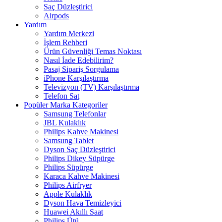
Saç Düzleştirici
Airpods
Yardım
Yardım Merkezi
İşlem Rehberi
Ürün Güvenliği Temas Noktası
Nasıl İade Edebilirim?
Pasaj Sipariş Sorgulama
iPhone Karşılaştırma
Televizyon (TV) Karşılaştırma
Telefon Sat
Popüler Marka Kategoriler
Samsung Telefonlar
JBL Kulaklık
Philips Kahve Makinesi
Samsung Tablet
Dyson Saç Düzleştirici
Philips Dikey Süpürge
Philips Süpürge
Karaca Kahve Makinesi
Philips Airfryer
Apple Kulaklık
Dyson Hava Temizleyici
Huawei Akıllı Saat
Philips Ütü