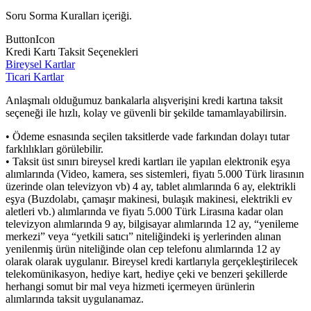
Soru Sorma Kuralları içeriği.
ButtonIcon
Kredi Kartı Taksit Seçenekleri
Bireysel Kartlar
Ticari Kartlar
Anlaşmalı olduğumuz bankalarla alışverişini kredi kartına taksit
seçeneği ile hızlı, kolay ve güvenli bir şekilde tamamlayabilirsin.
• Ödeme esnasında seçilen taksitlerde vade farkından dolayı tutar
farklılıkları görülebilir.
• Taksit üst sınırı bireysel kredi kartları ile yapılan elektronik eşya
alımlarında (Video, kamera, ses sistemleri, fiyatı 5.000 Türk lirasının
üzerinde olan televizyon vb) 4 ay, tablet alımlarında 6 ay, elektrikli
eşya (Buzdolabı, çamaşır makinesi, bulaşık makinesi, elektrikli ev
aletleri vb.) alımlarında ve fiyatı 5.000 Türk Lirasına kadar olan
televizyon alımlarında 9 ay, bilgisayar alımlarında 12 ay, “yenileme
merkezi” veya “yetkili satıcı” niteliğindeki iş yerlerinden alınan
yenilenmiş ürün niteliğinde olan cep telefonu alımlarında 12 ay
olarak olarak uygulanır. Bireysel kredi kartlarıyla gerçekleştirilecek
telekomünikasyon, hediye kart, hediye çeki ve benzeri şekillerde
herhangi somut bir mal veya hizmeti içermeyen ürünlerin
alımlarında taksit uygulanamaz.