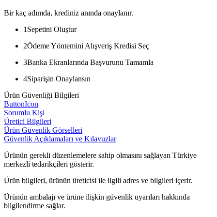
Bir kaç adımda, krediniz anında onaylanır.
1
Sepetini Oluştur
2
Ödeme Yöntemini Alışveriş Kredisi Seç
3
Banka Ekranlarında Başvurunu Tamamla
4
Siparişin Onaylansın
Ürün Güvenliği Bilgileri
ButtonIcon
Sorumlu Kişi
Üretici Bilgileri
Ürün Güvenlik Görselleri
Güvenlik Açıklamaları ve Kılavuzlar
Ürünün gerekli düzenlemelere sahip olmasını sağlayan Türkiye
merkezli tedarikçileri gösterir.
Ürün bilgileri, ürünün üreticisi ile ilgili adres ve bilgileri içerir.
Ürünün ambalajı ve ürüne ilişkin güvenlik uyarıları hakkında
bilgilendirme sağlar.