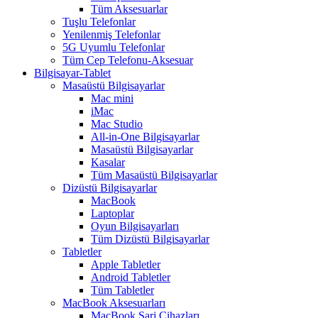
Tüm Aksesuarlar
Tuşlu Telefonlar
Yenilenmiş Telefonlar
5G Uyumlu Telefonlar
Tüm Cep Telefonu-Aksesuar
Bilgisayar-Tablet
Masaüstü Bilgisayarlar
Mac mini
iMac
Mac Studio
All-in-One Bilgisayarlar
Masaüstü Bilgisayarlar
Kasalar
Tüm Masaüstü Bilgisayarlar
Dizüstü Bilgisayarlar
MacBook
Laptoplar
Oyun Bilgisayarları
Tüm Dizüstü Bilgisayarlar
Tabletler
Apple Tabletler
Android Tabletler
Tüm Tabletler
MacBook Aksesuarları
MacBook Şarj Cihazları