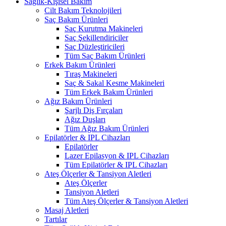
Sağlık-Kişisel Bakım
Cilt Bakım Teknolojileri
Saç Bakım Ürünleri
Saç Kurutma Makineleri
Saç Şekillendiriciler
Saç Düzleştiricileri
Tüm Saç Bakım Ürünleri
Erkek Bakım Ürünleri
Tıraş Makineleri
Saç & Sakal Kesme Makineleri
Tüm Erkek Bakım Ürünleri
Ağız Bakım Ürünleri
Şarjlı Diş Fırçaları
Ağız Duşları
Tüm Ağız Bakım Ürünleri
Epilatörler & IPL Cihazları
Epilatörler
Lazer Epilasyon & IPL Cihazları
Tüm Epilatörler & IPL Cihazları
Ateş Ölçerler & Tansiyon Aletleri
Ateş Ölçerler
Tansiyon Aletleri
Tüm Ateş Ölçerler & Tansiyon Aletleri
Masaj Aletleri
Tartılar