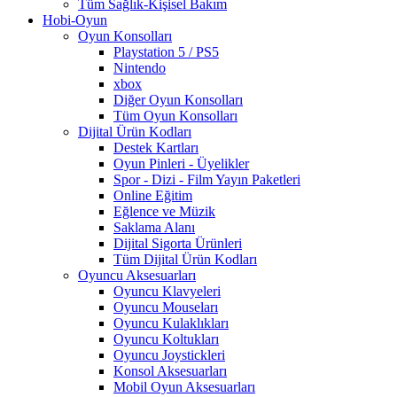
Tüm Sağlık-Kişisel Bakım
Hobi-Oyun
Oyun Konsolları
Playstation 5 / PS5
Nintendo
xbox
Diğer Oyun Konsolları
Tüm Oyun Konsolları
Dijital Ürün Kodları
Destek Kartları
Oyun Pinleri - Üyelikler
Spor - Dizi - Film Yayın Paketleri
Online Eğitim
Eğlence ve Müzik
Saklama Alanı
Dijital Sigorta Ürünleri
Tüm Dijital Ürün Kodları
Oyuncu Aksesuarları
Oyuncu Klavyeleri
Oyuncu Mouseları
Oyuncu Kulaklıkları
Oyuncu Koltukları
Oyuncu Joystickleri
Konsol Aksesuarları
Mobil Oyun Aksesuarları