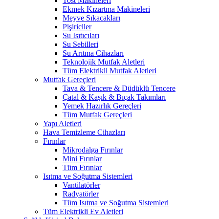
Tost Makineleri
Ekmek Kızartma Makineleri
Meyve Sıkacakları
Pişiriciler
Su Isıtıcıları
Su Sebilleri
Su Arıtma Cihazları
Teknolojik Mutfak Aletleri
Tüm Elektrikli Mutfak Aletleri
Mutfak Gereçleri
Tava & Tencere & Düdüklü Tencere
Çatal & Kaşık & Bıçak Takımları
Yemek Hazırlık Gereçleri
Tüm Mutfak Gereçleri
Yapı Aletleri
Hava Temizleme Cihazları
Fırınlar
Mikrodalga Fırınlar
Mini Fırınlar
Tüm Fırınlar
Isıtma ve Soğutma Sistemleri
Vantilatörler
Radyatörler
Tüm Isıtma ve Soğutma Sistemleri
Tüm Elektrikli Ev Aletleri