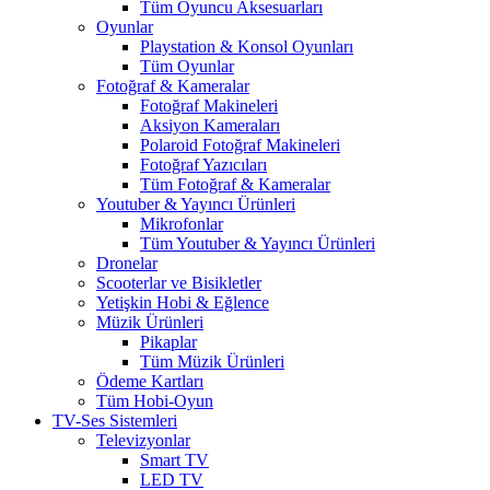
Tüm Oyuncu Aksesuarları
Oyunlar
Playstation & Konsol Oyunları
Tüm Oyunlar
Fotoğraf & Kameralar
Fotoğraf Makineleri
Aksiyon Kameraları
Polaroid Fotoğraf Makineleri
Fotoğraf Yazıcıları
Tüm Fotoğraf & Kameralar
Youtuber & Yayıncı Ürünleri
Mikrofonlar
Tüm Youtuber & Yayıncı Ürünleri
Dronelar
Scooterlar ve Bisikletler
Yetişkin Hobi & Eğlence
Müzik Ürünleri
Pikaplar
Tüm Müzik Ürünleri
Ödeme Kartları
Tüm Hobi-Oyun
TV-Ses Sistemleri
Televizyonlar
Smart TV
LED TV