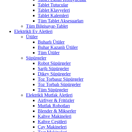
Tablet Tutucular
Tablet Klavyeleri
Tablet Kalemleri
Tüm Tablet Aksesuarları
Tüm Bilgisayar-Tablet
Elektrikli Ev Aletleri
Ütüler
Buharlı Ütüler
Buhar Kazanlı Ütüler
Tüm Ütüler
Süpürgeler
Robot Süpürgeler
Şarjlı Süpürgeler
Dikey Süpürgeler
Toz Torbasız Süpürgeler
Toz Torbalı Süpürgeler
Tüm Süpürgeler
Elektrikli Mutfak Aletleri
Airfryer & Fritözler
Mutfak Robotları
Blender & Mikserler
Kahve Makineleri
Kahve Çeşitleri
Çay Makineleri