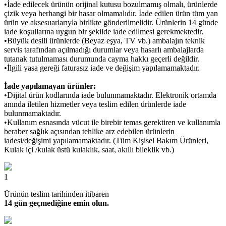
•İade edilecek ürünün orijinal kutusu bozulmamış olmalı, ürünlerde
çizik veya herhangi bir hasar olmamalıdır. İade edilen ürün tüm yan
ürün ve aksesuarlarıyla birlikte gönderilmelidir. Ürünlerin 14 günde
iade koşullarına uygun bir şekilde iade edilmesi gerekmektedir.
•Büyük desili ürünlerde (Beyaz eşya, TV vb.) ambalajın teknik
servis tarafından açılmadığı durumlar veya hasarlı ambalajlarda
tutanak tutulmaması durumunda cayma hakkı geçerli değildir.
•İlgili yasa gereği faturasız iade ve değişim yapılamamaktadır.
İade yapılamayan ürünler:
•Dijital ürün kodlarında iade bulunmamaktadır. Elektronik ortamda
anında iletilen hizmetler veya teslim edilen ürünlerde iade
bulunmamaktadır.
•Kullanım esnasında vücut ile birebir temas gerektiren ve kullanımla
beraber sağlık açısından tehlike arz edebilen ürünlerin
iadesi/değişimi yapılamamaktadır. (Tüm Kişisel Bakım Ürünleri,
Kulak içi /kulak üstü kulaklık, saat, akıllı bileklik vb.)
1
Ürünün teslim tarihinden itibaren
14 gün geçmediğine emin olun.