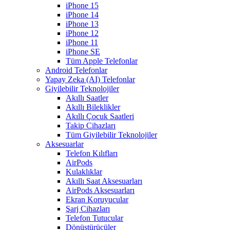
iPhone 15
iPhone 14
iPhone 13
iPhone 12
iPhone 11
iPhone SE
Tüm Apple Telefonlar
Android Telefonlar
Yapay Zeka (AI) Telefonlar
Giyilebilir Teknolojiler
Akıllı Saatler
Akıllı Bileklikler
Akıllı Çocuk Saatleri
Takip Cihazları
Tüm Giyilebilir Teknolojiler
Aksesuarlar
Telefon Kılıfları
AirPods
Kulaklıklar
Akıllı Saat Aksesuarları
AirPods Aksesuarları
Ekran Koruyucular
Şarj Cihazları
Telefon Tutucular
Dönüştürücüler