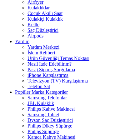
Airfryer
Kulaklıklar
Çocuk Akıllı Saat
Kulakiçi Kulaklık
Kettle
Saç Düzleştirici
Airpods
Yardım
Yardım Merkezi
İşlem Rehberi
Ürün Güvenliği Temas Noktası
Nasıl İade Edebilirim?
Pasaj Sipariş Sorgulama
iPhone Karşılaştırma
Televizyon (TV) Karşılaştırma
Telefon Sat
Popüler Marka Kategoriler
Samsung Telefonlar
JBL Kulaklık
Philips Kahve Makinesi
Samsung Tablet
Dyson Saç Düzleştirici
Philips Dikey Süpürge
Philips Süpürge
Karaca Kahve Makinesi