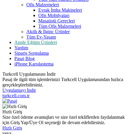
Ofis Malzemeleri
Evrak İmha Makineleri
Ofis Mobilyaları
Masaüstü Gereçleri
Tüm Ofis Malzemeleri
Akıllı & İlginç Ürünler
Tüm Ev-Yaşam
Apple Eğitim Ürünleri
Yardım
Sipariş Sorgulama
Pasaj Blog
iPhone Karşılaştırma
Turkcell Uygulamasını İndir
Pasaj ile ilgili tüm işlemlerinizi Turkcell Uygulamasından hızlıca
gerçekleştirebilirsiniz.
Uygulamayı İndir
turkcell.com.tr
Hızlı Giriş
Size özel ödeme avantajları ve size özel tekliflerden faydalanmak
için Giriş Yap/Üye Ol seçeneği ile devam edebilirsiniz.
Hızlı Giriş
veya