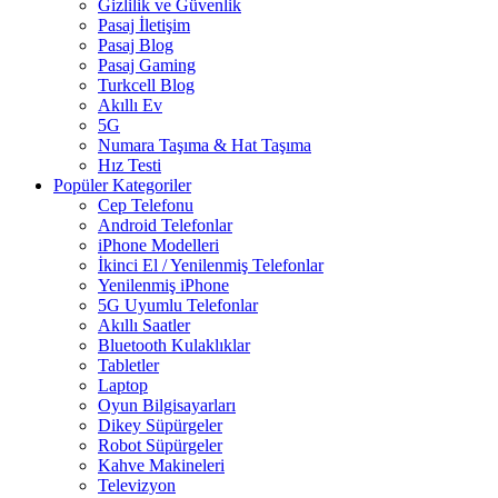
Gizlilik ve Güvenlik
Pasaj İletişim
Pasaj Blog
Pasaj Gaming
Turkcell Blog
Akıllı Ev
5G
Numara Taşıma & Hat Taşıma
Hız Testi
Popüler Kategoriler
Cep Telefonu
Android Telefonlar
iPhone Modelleri
İkinci El / Yenilenmiş Telefonlar
Yenilenmiş iPhone
5G Uyumlu Telefonlar
Akıllı Saatler
Bluetooth Kulaklıklar
Tabletler
Laptop
Oyun Bilgisayarları
Dikey Süpürgeler
Robot Süpürgeler
Kahve Makineleri
Televizyon