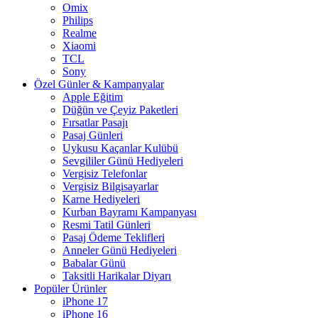
Omix
Philips
Realme
Xiaomi
TCL
Sony
Özel Günler & Kampanyalar
Apple Eğitim
Düğün ve Çeyiz Paketleri
Fırsatlar Pasajı
Pasaj Günleri
Uykusu Kaçanlar Kulübü
Sevgililer Günü Hediyeleri
Vergisiz Telefonlar
Vergisiz Bilgisayarlar
Karne Hediyeleri
Kurban Bayramı Kampanyası
Resmi Tatil Günleri
Pasaj Ödeme Teklifleri
Anneler Günü Hediyeleri
Babalar Günü
Taksitli Harikalar Diyarı
Popüler Ürünler
iPhone 17
iPhone 16