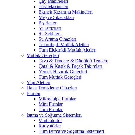
Çay Makineleri
Tost Makineleri
Ekmek Kızartma Makineleri
Meyve Sıkacakları
Pişiriciler
Su Isıtıcıları
Su Sebilleri
Su Arıtma Cihazları
Teknolojik Mutfak Aletleri
Tüm Elektrikli Mutfak Aletleri
Mutfak Gereçleri
Tava & Tencere & Düdüklü Tencere
Çatal & Kaşık & Bıçak Takımları
Yemek Hazırlık Gereçleri
Tüm Mutfak Gereçleri
Yapı Aletleri
Hava Temizleme Cihazları
Fırınlar
Mikrodalga Fırınlar
Mini Fırınlar
Tüm Fırınlar
Isıtma ve Soğutma Sistemleri
Vantilatörler
Radyatörler
Tüm Isıtma ve Soğutma Sistemleri