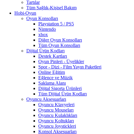
Tartılar
Tüm Sağlık-Kişisel Bakım
Hobi-Oyun
Oyun Konsolları
Playstation 5 / PS5
Nintendo
xbox
Diğer Oyun Konsolları
Tüm Oyun Konsolları
Dijital Ürün Kodları
Destek Kartları
Oyun Pinleri - Üyelikler
Spor - Dizi - Film Yayın Paketleri
Online Eğitim
Eğlence ve Müzik
Saklama Alanı
Dijital Sigorta Ürünleri
Tüm Dijital Ürün Kodları
Oyuncu Aksesuarları
Oyuncu Klavyeleri
Oyuncu Mouseları
Oyuncu Kulaklıkları
Oyuncu Koltukları
Oyuncu Joystickleri
Konsol Aksesuarları