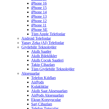
iPhone 16
iPhone 15
iPhone 14
iPhone 13
iPhone 12
iPhone 11
iPhone SE
Tüm Apple Telefonlar
Android Telefonlar
Yapay Zeka (AI) Telefonlar
Giyilebilir Teknolojiler
Akıllı Saatler
Akıllı Bileklikler
Akıllı Çocuk Saatleri
Takip Cihazları
Tüm Giyilebilir Teknolojiler
Aksesuarlar
Telefon Kılıfları
AirPods
Kulaklıklar
Akıllı Saat Aksesuarları
AirPods Aksesuarları
Ekran Koruyucular
Şarj Cihazları
Telefon Tutucular