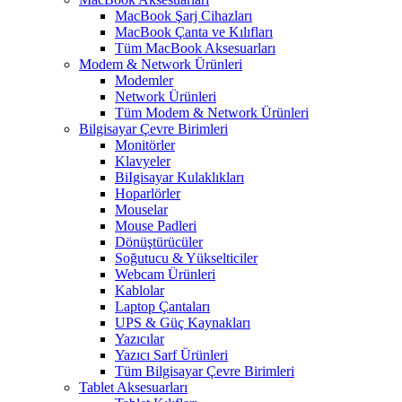
MacBook Şarj Cihazları
MacBook Çanta ve Kılıfları
Tüm MacBook Aksesuarları
Modem & Network Ürünleri
Modemler
Network Ürünleri
Tüm Modem & Network Ürünleri
Bilgisayar Çevre Birimleri
Monitörler
Klavyeler
BiIgisayar Kulaklıkları
Hoparlörler
Mouselar
Mouse Padleri
Dönüştürücüler
Soğutucu & Yükselticiler
Webcam Ürünleri
Kablolar
Laptop Çantaları
UPS & Güç Kaynakları
Yazıcılar
Yazıcı Sarf Ürünleri
Tüm Bilgisayar Çevre Birimleri
Tablet Aksesuarları