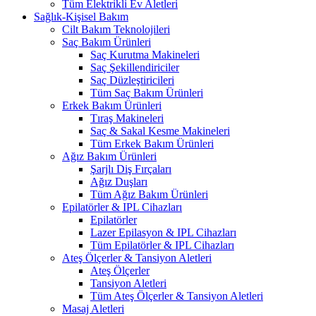
Tüm Elektrikli Ev Aletleri
Sağlık-Kişisel Bakım
Cilt Bakım Teknolojileri
Saç Bakım Ürünleri
Saç Kurutma Makineleri
Saç Şekillendiriciler
Saç Düzleştiricileri
Tüm Saç Bakım Ürünleri
Erkek Bakım Ürünleri
Tıraş Makineleri
Saç & Sakal Kesme Makineleri
Tüm Erkek Bakım Ürünleri
Ağız Bakım Ürünleri
Şarjlı Diş Fırçaları
Ağız Duşları
Tüm Ağız Bakım Ürünleri
Epilatörler & IPL Cihazları
Epilatörler
Lazer Epilasyon & IPL Cihazları
Tüm Epilatörler & IPL Cihazları
Ateş Ölçerler & Tansiyon Aletleri
Ateş Ölçerler
Tansiyon Aletleri
Tüm Ateş Ölçerler & Tansiyon Aletleri
Masaj Aletleri