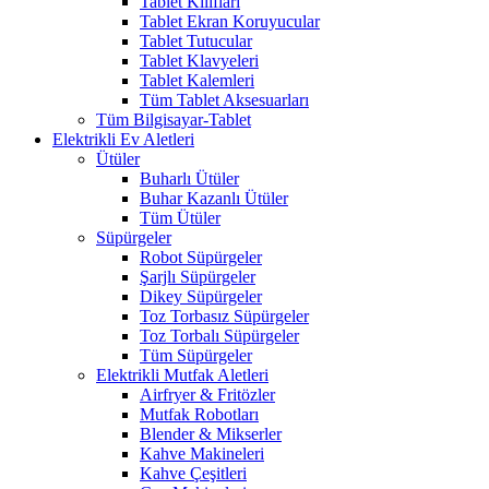
Tablet Kılıfları
Tablet Ekran Koruyucular
Tablet Tutucular
Tablet Klavyeleri
Tablet Kalemleri
Tüm Tablet Aksesuarları
Tüm Bilgisayar-Tablet
Elektrikli Ev Aletleri
Ütüler
Buharlı Ütüler
Buhar Kazanlı Ütüler
Tüm Ütüler
Süpürgeler
Robot Süpürgeler
Şarjlı Süpürgeler
Dikey Süpürgeler
Toz Torbasız Süpürgeler
Toz Torbalı Süpürgeler
Tüm Süpürgeler
Elektrikli Mutfak Aletleri
Airfryer & Fritözler
Mutfak Robotları
Blender & Mikserler
Kahve Makineleri
Kahve Çeşitleri