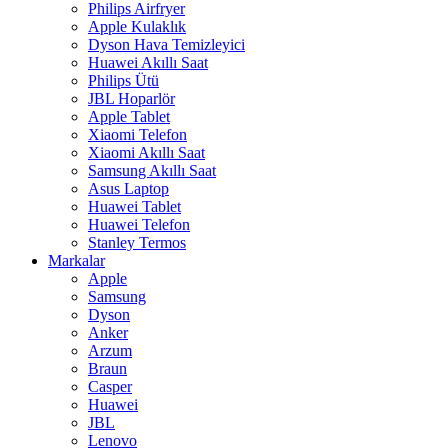
Philips Airfryer
Apple Kulaklık
Dyson Hava Temizleyici
Huawei Akıllı Saat
Philips Ütü
JBL Hoparlör
Apple Tablet
Xiaomi Telefon
Xiaomi Akıllı Saat
Samsung Akıllı Saat
Asus Laptop
Huawei Tablet
Huawei Telefon
Stanley Termos
Markalar
Apple
Samsung
Dyson
Anker
Arzum
Braun
Casper
Huawei
JBL
Lenovo