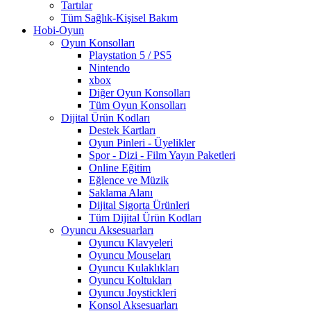
Tartılar
Tüm Sağlık-Kişisel Bakım
Hobi-Oyun
Oyun Konsolları
Playstation 5 / PS5
Nintendo
xbox
Diğer Oyun Konsolları
Tüm Oyun Konsolları
Dijital Ürün Kodları
Destek Kartları
Oyun Pinleri - Üyelikler
Spor - Dizi - Film Yayın Paketleri
Online Eğitim
Eğlence ve Müzik
Saklama Alanı
Dijital Sigorta Ürünleri
Tüm Dijital Ürün Kodları
Oyuncu Aksesuarları
Oyuncu Klavyeleri
Oyuncu Mouseları
Oyuncu Kulaklıkları
Oyuncu Koltukları
Oyuncu Joystickleri
Konsol Aksesuarları