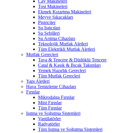
Çay Makineleri
Tost Makineleri
Ekmek Kızartma Makineleri
Meyve Sıkacakları
Pişiriciler
Su Isıtıcıları
Su Sebilleri
Su Arıtma Cihazları
Teknolojik Mutfak Aletleri
Tüm Elektrikli Mutfak Aletleri
Mutfak Gereçleri
Tava & Tencere & Düdüklü Tencere
Çatal & Kaşık & Bıçak Takımları
Yemek Hazırlık Gereçleri
Tüm Mutfak Gereçleri
Yapı Aletleri
Hava Temizleme Cihazları
Fırınlar
Mikrodalga Fırınlar
Mini Fırınlar
Tüm Fırınlar
Isıtma ve Soğutma Sistemleri
Vantilatörler
Radyatörler
Tüm Isıtma ve Soğutma Sistemleri