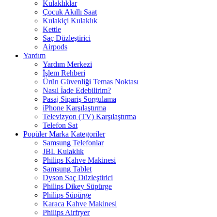
Kulaklıklar
Çocuk Akıllı Saat
Kulakiçi Kulaklık
Kettle
Saç Düzleştirici
Airpods
Yardım
Yardım Merkezi
İşlem Rehberi
Ürün Güvenliği Temas Noktası
Nasıl İade Edebilirim?
Pasaj Sipariş Sorgulama
iPhone Karşılaştırma
Televizyon (TV) Karşılaştırma
Telefon Sat
Popüler Marka Kategoriler
Samsung Telefonlar
JBL Kulaklık
Philips Kahve Makinesi
Samsung Tablet
Dyson Saç Düzleştirici
Philips Dikey Süpürge
Philips Süpürge
Karaca Kahve Makinesi
Philips Airfryer