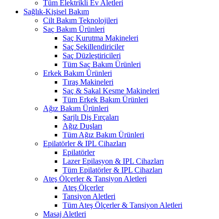
Tüm Elektrikli Ev Aletleri
Sağlık-Kişisel Bakım
Cilt Bakım Teknolojileri
Saç Bakım Ürünleri
Saç Kurutma Makineleri
Saç Şekillendiriciler
Saç Düzleştiricileri
Tüm Saç Bakım Ürünleri
Erkek Bakım Ürünleri
Tıraş Makineleri
Saç & Sakal Kesme Makineleri
Tüm Erkek Bakım Ürünleri
Ağız Bakım Ürünleri
Şarjlı Diş Fırçaları
Ağız Duşları
Tüm Ağız Bakım Ürünleri
Epilatörler & IPL Cihazları
Epilatörler
Lazer Epilasyon & IPL Cihazları
Tüm Epilatörler & IPL Cihazları
Ateş Ölçerler & Tansiyon Aletleri
Ateş Ölçerler
Tansiyon Aletleri
Tüm Ateş Ölçerler & Tansiyon Aletleri
Masaj Aletleri