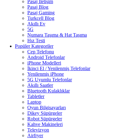
Pasaj İletişim
Pasaj Blog
Pasaj Gaming
Turkcell Blog
Akıllı Ev
5G
Numara Taşıma & Hat Taşıma
Hız Testi
Popüler Kategoriler
Cep Telefonu
Android Telefonlar
iPhone Modelleri
İkinci El / Yenilenmiş Telefonlar
Yenilenmiş iPhone
5G Uyumlu Telefonlar
Akıllı Saatler
Bluetooth Kulaklıklar
Tabletler
Laptop
Oyun Bilgisayarları
Dikey Süpürgeler
Robot Süpürgeler
Kahve Makineleri
Televizyon
Airfryer