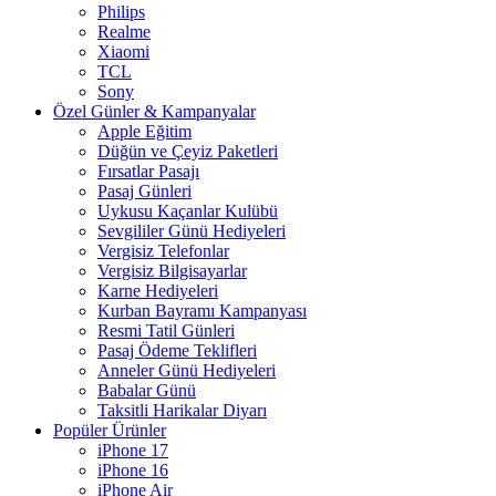
Philips
Realme
Xiaomi
TCL
Sony
Özel Günler & Kampanyalar
Apple Eğitim
Düğün ve Çeyiz Paketleri
Fırsatlar Pasajı
Pasaj Günleri
Uykusu Kaçanlar Kulübü
Sevgililer Günü Hediyeleri
Vergisiz Telefonlar
Vergisiz Bilgisayarlar
Karne Hediyeleri
Kurban Bayramı Kampanyası
Resmi Tatil Günleri
Pasaj Ödeme Teklifleri
Anneler Günü Hediyeleri
Babalar Günü
Taksitli Harikalar Diyarı
Popüler Ürünler
iPhone 17
iPhone 16
iPhone Air