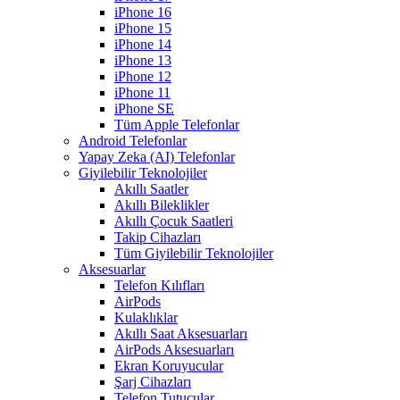
iPhone 16
iPhone 15
iPhone 14
iPhone 13
iPhone 12
iPhone 11
iPhone SE
Tüm Apple Telefonlar
Android Telefonlar
Yapay Zeka (AI) Telefonlar
Giyilebilir Teknolojiler
Akıllı Saatler
Akıllı Bileklikler
Akıllı Çocuk Saatleri
Takip Cihazları
Tüm Giyilebilir Teknolojiler
Aksesuarlar
Telefon Kılıfları
AirPods
Kulaklıklar
Akıllı Saat Aksesuarları
AirPods Aksesuarları
Ekran Koruyucular
Şarj Cihazları
Telefon Tutucular