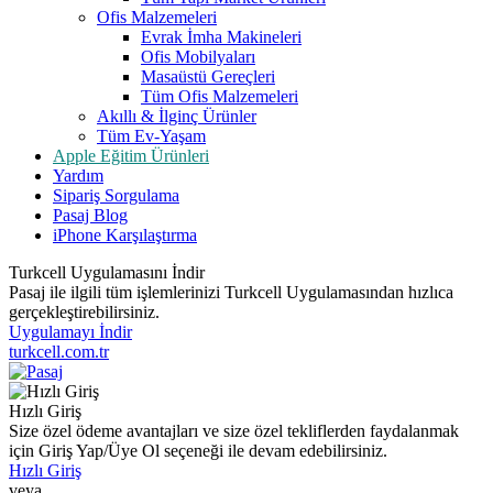
Ofis Malzemeleri
Evrak İmha Makineleri
Ofis Mobilyaları
Masaüstü Gereçleri
Tüm Ofis Malzemeleri
Akıllı & İlginç Ürünler
Tüm Ev-Yaşam
Apple Eğitim Ürünleri
Yardım
Sipariş Sorgulama
Pasaj Blog
iPhone Karşılaştırma
Turkcell Uygulamasını İndir
Pasaj ile ilgili tüm işlemlerinizi Turkcell Uygulamasından hızlıca
gerçekleştirebilirsiniz.
Uygulamayı İndir
turkcell.com.tr
Hızlı Giriş
Size özel ödeme avantajları ve size özel tekliflerden faydalanmak
için Giriş Yap/Üye Ol seçeneği ile devam edebilirsiniz.
Hızlı Giriş
veya