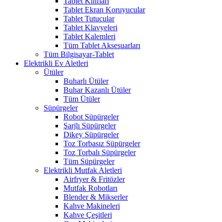
Tablet Kılıfları
Tablet Ekran Koruyucular
Tablet Tutucular
Tablet Klavyeleri
Tablet Kalemleri
Tüm Tablet Aksesuarları
Tüm Bilgisayar-Tablet
Elektrikli Ev Aletleri
Ütüler
Buharlı Ütüler
Buhar Kazanlı Ütüler
Tüm Ütüler
Süpürgeler
Robot Süpürgeler
Şarjlı Süpürgeler
Dikey Süpürgeler
Toz Torbasız Süpürgeler
Toz Torbalı Süpürgeler
Tüm Süpürgeler
Elektrikli Mutfak Aletleri
Airfryer & Fritözler
Mutfak Robotları
Blender & Mikserler
Kahve Makineleri
Kahve Çeşitleri