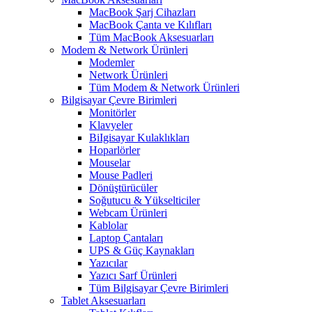
MacBook Şarj Cihazları
MacBook Çanta ve Kılıfları
Tüm MacBook Aksesuarları
Modem & Network Ürünleri
Modemler
Network Ürünleri
Tüm Modem & Network Ürünleri
Bilgisayar Çevre Birimleri
Monitörler
Klavyeler
BiIgisayar Kulaklıkları
Hoparlörler
Mouselar
Mouse Padleri
Dönüştürücüler
Soğutucu & Yükselticiler
Webcam Ürünleri
Kablolar
Laptop Çantaları
UPS & Güç Kaynakları
Yazıcılar
Yazıcı Sarf Ürünleri
Tüm Bilgisayar Çevre Birimleri
Tablet Aksesuarları