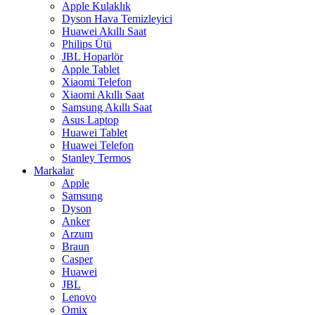
Apple Kulaklık
Dyson Hava Temizleyici
Huawei Akıllı Saat
Philips Ütü
JBL Hoparlör
Apple Tablet
Xiaomi Telefon
Xiaomi Akıllı Saat
Samsung Akıllı Saat
Asus Laptop
Huawei Tablet
Huawei Telefon
Stanley Termos
Markalar
Apple
Samsung
Dyson
Anker
Arzum
Braun
Casper
Huawei
JBL
Lenovo
Omix