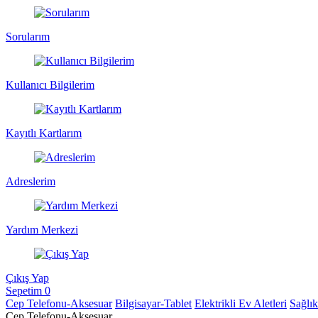
Sorularım
Kullanıcı Bilgilerim
Kayıtlı Kartlarım
Adreslerim
Yardım Merkezi
Çıkış Yap
Sepetim
0
Cep Telefonu-Aksesuar
Bilgisayar-Tablet
Elektrikli Ev Aletleri
Sağlı
Cep Telefonu-Aksesuar