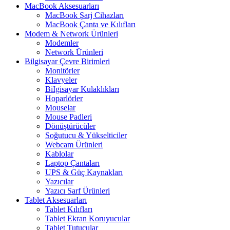
MacBook Aksesuarları
MacBook Şarj Cihazları
MacBook Çanta ve Kılıfları
Modem & Network Ürünleri
Modemler
Network Ürünleri
Bilgisayar Çevre Birimleri
Monitörler
Klavyeler
BiIgisayar Kulaklıkları
Hoparlörler
Mouselar
Mouse Padleri
Dönüştürücüler
Soğutucu & Yükselticiler
Webcam Ürünleri
Kablolar
Laptop Çantaları
UPS & Güç Kaynakları
Yazıcılar
Yazıcı Sarf Ürünleri
Tablet Aksesuarları
Tablet Kılıfları
Tablet Ekran Koruyucular
Tablet Tutucular