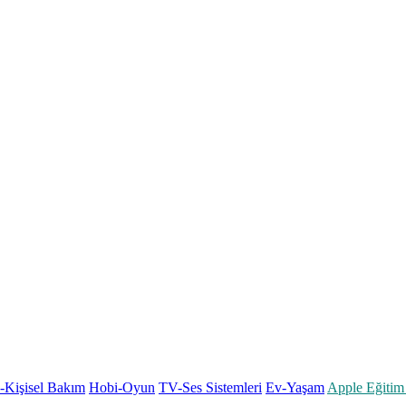
k-Kişisel Bakım
Hobi-Oyun
TV-Ses Sistemleri
Ev-Yaşam
Apple Eğitim