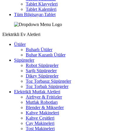
Tablet Klavyeleri
Tablet Kalemleri
Tüm Bilgisayar-Tablet
Elektrikli Ev Aletleri
Ütüler
Buharlı Ütüler
Buhar Kazanlı Ütüler
Süpürgeler
Robot Süpürgeler
Şarjlı Süpürgeler
Dikey Süpürgeler
Toz Torbasız Süpürgeler
Toz Torbalı Süpürgeler
Elektrikli Mutfak Aletleri
Airfryer & Fritözler
Mutfak Robotları
Blender & Mikserler
Kahve Makineleri
Kahve Çeşitleri
Çay Makineleri
Tost Makineleri