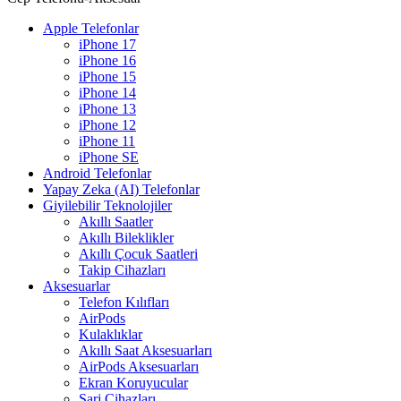
Apple Telefonlar
iPhone 17
iPhone 16
iPhone 15
iPhone 14
iPhone 13
iPhone 12
iPhone 11
iPhone SE
Android Telefonlar
Yapay Zeka (AI) Telefonlar
Giyilebilir Teknolojiler
Akıllı Saatler
Akıllı Bileklikler
Akıllı Çocuk Saatleri
Takip Cihazları
Aksesuarlar
Telefon Kılıfları
AirPods
Kulaklıklar
Akıllı Saat Aksesuarları
AirPods Aksesuarları
Ekran Koruyucular
Şarj Cihazları