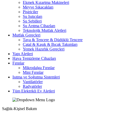
Ekmek Kızartma Makineleri
Meyve Sıkacakları
Pişiriciler
Su Isıtıcıları
Su Sebilleri
Su Arıtma Cihazları
Teknolojik Mutfak Aletleri
Mutfak Gereçleri
Tava & Tencere & Düdüklü Tencere
Çatal & Kaşık & Bıçak Takımları
Yemek Hazırlık Gereçleri
Yapı Aletleri
Hava Temizleme Cihazları
Fırınlar
Mikrodalga Fırınlar
Mini Fırınlar
Isıtma ve Soğutma Sistemleri
Vantilatörler
Radyatörler
Tüm Elektrikli Ev Aletleri
Sağlık-Kişisel Bakım