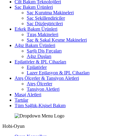
Cilt Bakım Teknolojileri
Saç Bakım Ürünleri
Saç Kurutma Makineleri
Saç Şekillendiriciler
Saç Düzleştiricileri
Erkek Bakım Ürünleri
Tıraş Makineleri
Saç & Sakal Kesme Makineleri
Ağız Bakım Ürünleri
Şarjlı Diş Fırçaları
Ağız Duşları
Epilatörler & IPL Cihazları
Epilatörler
Lazer Epilasyon & IPL Cihazları
Ateş Ölçerler & Tansiyon Aletleri
Ateş Ölçerler
Tansiyon Aletleri
Masaj Aletleri
Tartılar
Tüm Sağlık-Kişisel Bakım
Hobi-Oyun