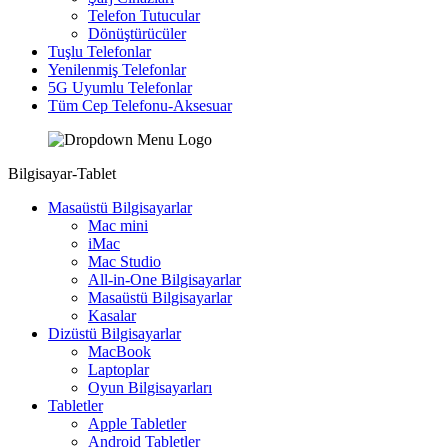
Telefon Tutucular
Dönüştürücüler
Tuşlu Telefonlar
Yenilenmiş Telefonlar
5G Uyumlu Telefonlar
Tüm Cep Telefonu-Aksesuar
Bilgisayar-Tablet
Masaüstü Bilgisayarlar
Mac mini
iMac
Mac Studio
All-in-One Bilgisayarlar
Masaüstü Bilgisayarlar
Kasalar
Dizüstü Bilgisayarlar
MacBook
Laptoplar
Oyun Bilgisayarları
Tabletler
Apple Tabletler
Android Tabletler