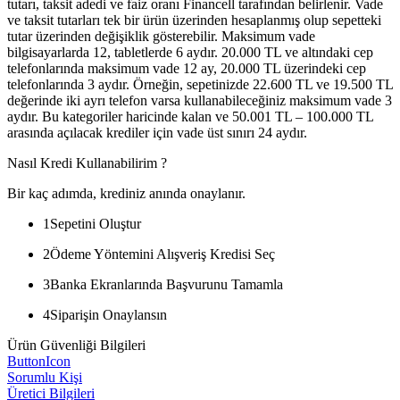
tutarı, taksit adedi ve faiz oranı Financell tarafından belirlenir. Vade
ve taksit tutarları tek bir ürün üzerinden hesaplanmış olup sepetteki
tutar üzerinden değişiklik gösterebilir. Maksimum vade
bilgisayarlarda 12, tabletlerde 6 aydır. 20.000 TL ve altındaki cep
telefonlarında maksimum vade 12 ay, 20.000 TL üzerindeki cep
telefonlarında 3 aydır. Örneğin, sepetinizde 22.600 TL ve 19.500 TL
değerinde iki ayrı telefon varsa kullanabileceğiniz maksimum vade 3
aydır. Bu kategoriler haricinde kalan ve 50.001 TL – 100.000 TL
arasında açılacak krediler için vade üst sınırı 24 aydır.
Nasıl Kredi Kullanabilirim ?
Bir kaç adımda, krediniz anında onaylanır.
1
Sepetini Oluştur
2
Ödeme Yöntemini Alışveriş Kredisi Seç
3
Banka Ekranlarında Başvurunu Tamamla
4
Siparişin Onaylansın
Ürün Güvenliği Bilgileri
ButtonIcon
Sorumlu Kişi
Üretici Bilgileri