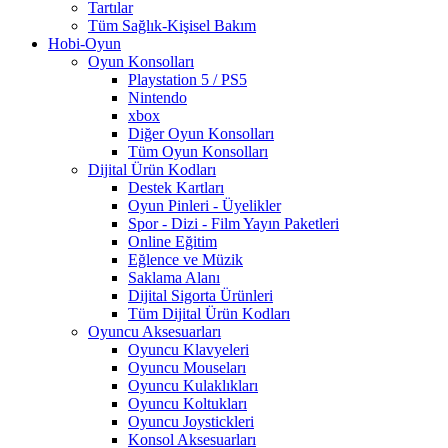
Tartılar
Tüm Sağlık-Kişisel Bakım
Hobi-Oyun
Oyun Konsolları
Playstation 5 / PS5
Nintendo
xbox
Diğer Oyun Konsolları
Tüm Oyun Konsolları
Dijital Ürün Kodları
Destek Kartları
Oyun Pinleri - Üyelikler
Spor - Dizi - Film Yayın Paketleri
Online Eğitim
Eğlence ve Müzik
Saklama Alanı
Dijital Sigorta Ürünleri
Tüm Dijital Ürün Kodları
Oyuncu Aksesuarları
Oyuncu Klavyeleri
Oyuncu Mouseları
Oyuncu Kulaklıkları
Oyuncu Koltukları
Oyuncu Joystickleri
Konsol Aksesuarları