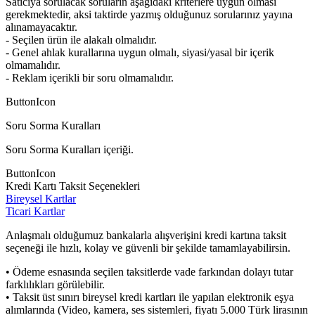
Satıcıya sorulacak soruların aşağıdaki kriterlere uygun olması
gerekmektedir, aksi taktirde yazmış olduğunuz sorularınız yayına
alınamayacaktır.
- Seçilen ürün ile alakalı olmalıdır.
- Genel ahlak kurallarına uygun olmalı, siyasi/yasal bir içerik
olmamalıdır.
- Reklam içerikli bir soru olmamalıdır.
ButtonIcon
Soru Sorma Kuralları
Soru Sorma Kuralları içeriği.
ButtonIcon
Kredi Kartı Taksit Seçenekleri
Bireysel Kartlar
Ticari Kartlar
Anlaşmalı olduğumuz bankalarla alışverişini kredi kartına taksit
seçeneği ile hızlı, kolay ve güvenli bir şekilde tamamlayabilirsin.
• Ödeme esnasında seçilen taksitlerde vade farkından dolayı tutar
farklılıkları görülebilir.
• Taksit üst sınırı bireysel kredi kartları ile yapılan elektronik eşya
alımlarında (Video, kamera, ses sistemleri, fiyatı 5.000 Türk lirasının