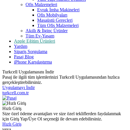
Ofis Malzemeleri
Evrak İmha Makineleri
Ofis Mobilyaları
Masaüstü Gereçleri
Tüm Ofis Malzemeleri
Akıllı & İlginç Ürünler
Tüm Ev-Yaşam
Apple Eğitim Ürünleri
Yardım
Sipariş Sorgulama
Pasaj Blog
iPhone Karşılaştırma
Turkcell Uygulamasını İndir
Pasaj ile ilgili tüm işlemlerinizi Turkcell Uygulamasından hızlıca
gerçekleştirebilirsiniz.
Uygulamayı İndir
turkcell.com.tr
Hızlı Giriş
Size özel ödeme avantajları ve size özel tekliflerden faydalanmak
için Giriş Yap/Üye Ol seçeneği ile devam edebilirsiniz.
Hızlı Giriş
veya