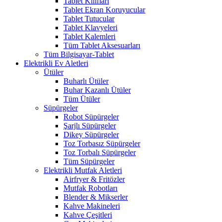
Tablet Kılıfları
Tablet Ekran Koruyucular
Tablet Tutucular
Tablet Klavyeleri
Tablet Kalemleri
Tüm Tablet Aksesuarları
Tüm Bilgisayar-Tablet
Elektrikli Ev Aletleri
Ütüler
Buharlı Ütüler
Buhar Kazanlı Ütüler
Tüm Ütüler
Süpürgeler
Robot Süpürgeler
Şarjlı Süpürgeler
Dikey Süpürgeler
Toz Torbasız Süpürgeler
Toz Torbalı Süpürgeler
Tüm Süpürgeler
Elektrikli Mutfak Aletleri
Airfryer & Fritözler
Mutfak Robotları
Blender & Mikserler
Kahve Makineleri
Kahve Çeşitleri