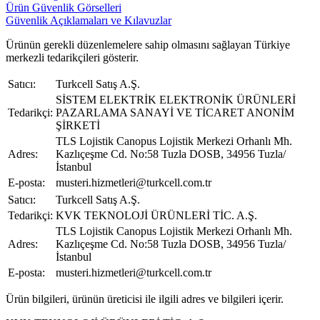
Ürün Güvenlik Görselleri
Güvenlik Açıklamaları ve Kılavuzlar
Ürünün gerekli düzenlemelere sahip olmasını sağlayan Türkiye
merkezli tedarikçileri gösterir.
Satıcı:
Turkcell Satış A.Ş.
SİSTEM ELEKTRİK ELEKTRONİK ÜRÜNLERİ
Tedarikçi:
PAZARLAMA SANAYİ VE TİCARET ANONİM
ŞİRKETİ
TLS Lojistik Canopus Lojistik Merkezi Orhanlı Mh.
Adres:
Kazlıçeşme Cd. No:58 Tuzla DOSB, 34956 Tuzla/
İstanbul
E-posta:
musteri.hizmetleri@turkcell.com.tr
Satıcı:
Turkcell Satış A.Ş.
Tedarikçi:
KVK TEKNOLOJİ ÜRÜNLERİ TİC. A.Ş.
TLS Lojistik Canopus Lojistik Merkezi Orhanlı Mh.
Adres:
Kazlıçeşme Cd. No:58 Tuzla DOSB, 34956 Tuzla/
İstanbul
E-posta:
musteri.hizmetleri@turkcell.com.tr
Ürün bilgileri, ürünün üreticisi ile ilgili adres ve bilgileri içerir.