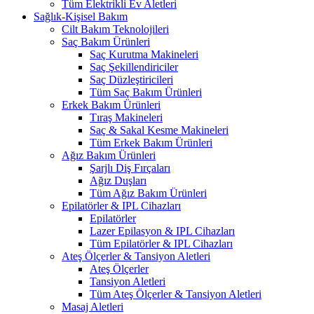
Tüm Elektrikli Ev Aletleri
Sağlık-Kişisel Bakım
Cilt Bakım Teknolojileri
Saç Bakım Ürünleri
Saç Kurutma Makineleri
Saç Şekillendiriciler
Saç Düzleştiricileri
Tüm Saç Bakım Ürünleri
Erkek Bakım Ürünleri
Tıraş Makineleri
Saç & Sakal Kesme Makineleri
Tüm Erkek Bakım Ürünleri
Ağız Bakım Ürünleri
Şarjlı Diş Fırçaları
Ağız Duşları
Tüm Ağız Bakım Ürünleri
Epilatörler & IPL Cihazları
Epilatörler
Lazer Epilasyon & IPL Cihazları
Tüm Epilatörler & IPL Cihazları
Ateş Ölçerler & Tansiyon Aletleri
Ateş Ölçerler
Tansiyon Aletleri
Tüm Ateş Ölçerler & Tansiyon Aletleri
Masaj Aletleri