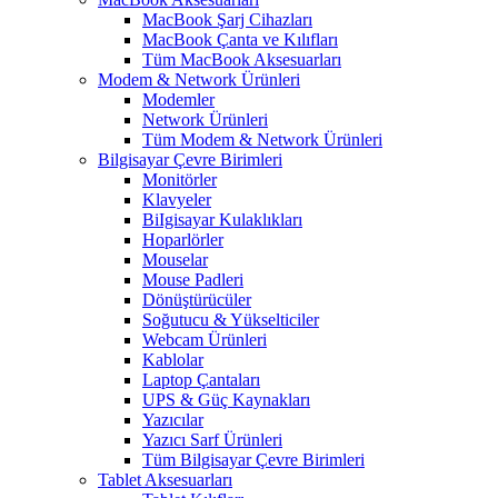
MacBook Şarj Cihazları
MacBook Çanta ve Kılıfları
Tüm MacBook Aksesuarları
Modem & Network Ürünleri
Modemler
Network Ürünleri
Tüm Modem & Network Ürünleri
Bilgisayar Çevre Birimleri
Monitörler
Klavyeler
BiIgisayar Kulaklıkları
Hoparlörler
Mouselar
Mouse Padleri
Dönüştürücüler
Soğutucu & Yükselticiler
Webcam Ürünleri
Kablolar
Laptop Çantaları
UPS & Güç Kaynakları
Yazıcılar
Yazıcı Sarf Ürünleri
Tüm Bilgisayar Çevre Birimleri
Tablet Aksesuarları