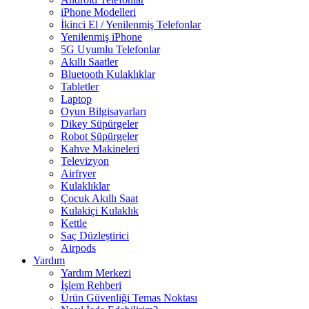
iPhone Modelleri
İkinci El / Yenilenmiş Telefonlar
Yenilenmiş iPhone
5G Uyumlu Telefonlar
Akıllı Saatler
Bluetooth Kulaklıklar
Tabletler
Laptop
Oyun Bilgisayarları
Dikey Süpürgeler
Robot Süpürgeler
Kahve Makineleri
Televizyon
Airfryer
Kulaklıklar
Çocuk Akıllı Saat
Kulakiçi Kulaklık
Kettle
Saç Düzleştirici
Airpods
Yardım
Yardım Merkezi
İşlem Rehberi
Ürün Güvenliği Temas Noktası