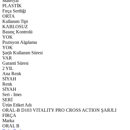
Materyal
PLASTİK
Fırça Sertliği
ORTA
Kullanım Tipi
KABLOSUZ
Basınç Kontrolü
YOK
Pozisyon Algılama
YOK
Şarjlı Kullanım Süresi
VAR
Garanti Süresi
2 YIL
Ana Renk
SİYAH
Renk
SİYAH
Seri - Imeı
SERİ
Ürün Etiket Adı
ORAL-B D103 VITALITY PRO CROSS ACTION ŞARJLI
FIRÇA
Marka
ORAL B