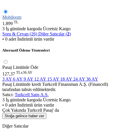
Mobiloom
TL
1.899
3 İş gününde kargoda
Ücretsiz Kargo
Soru & Cevap (26)
Diğer Satıcılar (
2
)
• 0 adet İndirimli ürün vardır
Alternatif Ödeme Yöntemleri
Pasaj Limitinle Öde
TLx36 AY
127,37
3 AY
6 AY
9 AY
12 AY
15 AY
18 AY
24 AY
36 AY
Pasaj Limitinde kredi Turkcell Finansman A.Ş. (Financell)
tarafından tahsis edilmektedir.
Satıcı:
Turkcell Satış A.Ş.
3 İş gününde kargoda
Ücretsiz Kargo
• 0 adet İndirimli ürün vardır
Çok Yakında Turkcell Pasaj' da
Stoğa gelince haber ver
Diğer Satıcılar