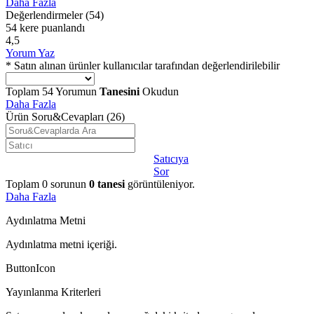
Daha Fazla
Değerlendirmeler
(54)
54 kere puanlandı
4,5
Yorum Yaz
* Satın alınan ürünler kullanıcılar tarafından değerlendirilebilir
Toplam
54
Yorumun
Tanesini
Okudun
Daha Fazla
Ürün Soru&Cevapları
(26)
Satıcıya
Sor
Toplam
0
sorunun
0
tanesi
görüntüleniyor.
Daha Fazla
Aydınlatma Metni
Aydınlatma metni içeriği.
ButtonIcon
Yayınlanma Kriterleri