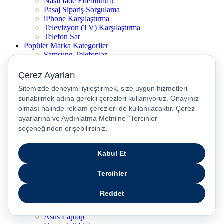
Nasıl İade Edebilirim?
Pasaj Sipariş Sorgulama
iPhone Karşılaştırma
Televizyon (TV) Karşılaştırma
Telefon Sat
Popüler Marka Kategoriler
Samsung Telefonlar
JBL Kulaklık
Philips Kahve Makinesi
Samsung Tablet
Dyson Saç Düzleştirici
Philips Dikey Süpürge
Philips Süpürge
Karaca Kahve Makinesi
Philips Airfryer
Apple Kulaklık
Dyson Hava Temizleyici
Huawei Akıllı Saat
Philips Ütü
JBL Hoparlör
Apple Tablet
Xiaomi Telefon
Xiaomi Akıllı Saat
Samsung Akıllı Saat
Asus Laptop