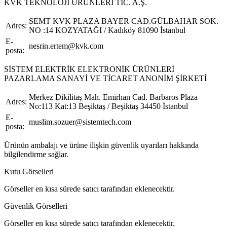
KVK TEKNOLOJİ ÜRÜNLERİ TİC. A.Ş.
SEMT KVK PLAZA BAYER CAD.GÜLBAHAR SOK.
Adres:
NO :14 KOZYATAĞI / Kadıköy 81090 İstanbul
E-
nesrin.ertem@kvk.com
posta:
SİSTEM ELEKTRİK ELEKTRONİK ÜRÜNLERİ
PAZARLAMA SANAYİ VE TİCARET ANONİM ŞİRKETİ
Merkez Dikilitaş Mah. Emirhan Cad. Barbaros Plaza
Adres:
No:113 Kat:13 Beşiktaş / Beşiktaş 34450 İstanbul
E-
muslim.sozuer@sistemtech.com
posta:
Ürünün ambalajı ve ürüne ilişkin güvenlik uyarıları hakkında
bilgilendirme sağlar.
Kutu Görselleri
Görseller en kısa sürede satıcı tarafından eklenecektir.
Güvenlik Görselleri
Görseller en kısa sürede satıcı tarafından eklenecektir.