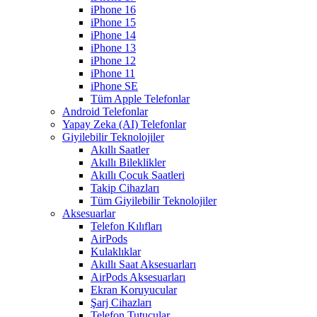
iPhone 16
iPhone 15
iPhone 14
iPhone 13
iPhone 12
iPhone 11
iPhone SE
Tüm Apple Telefonlar
Android Telefonlar
Yapay Zeka (AI) Telefonlar
Giyilebilir Teknolojiler
Akıllı Saatler
Akıllı Bileklikler
Akıllı Çocuk Saatleri
Takip Cihazları
Tüm Giyilebilir Teknolojiler
Aksesuarlar
Telefon Kılıfları
AirPods
Kulaklıklar
Akıllı Saat Aksesuarları
AirPods Aksesuarları
Ekran Koruyucular
Şarj Cihazları
Telefon Tutucular