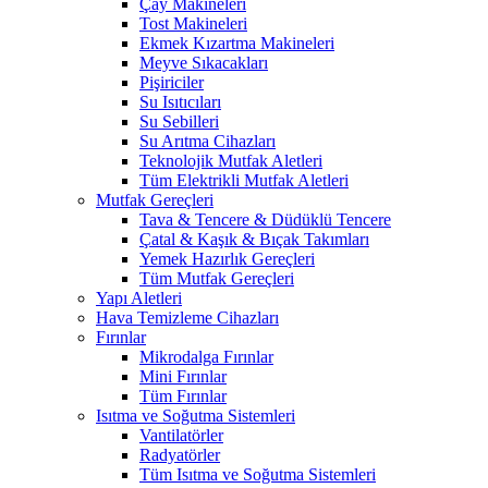
Çay Makineleri
Tost Makineleri
Ekmek Kızartma Makineleri
Meyve Sıkacakları
Pişiriciler
Su Isıtıcıları
Su Sebilleri
Su Arıtma Cihazları
Teknolojik Mutfak Aletleri
Tüm Elektrikli Mutfak Aletleri
Mutfak Gereçleri
Tava & Tencere & Düdüklü Tencere
Çatal & Kaşık & Bıçak Takımları
Yemek Hazırlık Gereçleri
Tüm Mutfak Gereçleri
Yapı Aletleri
Hava Temizleme Cihazları
Fırınlar
Mikrodalga Fırınlar
Mini Fırınlar
Tüm Fırınlar
Isıtma ve Soğutma Sistemleri
Vantilatörler
Radyatörler
Tüm Isıtma ve Soğutma Sistemleri