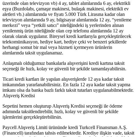
üzerinde olan televizyon vb) 4 ay, tablet alımlarında 6 ay, elektrikli
eşya (Buzdolabı, çamaşır makinesi, bulaşık makinesi, elektrikli ev
aletleri vb.) alımlarında ve fiyatı 5.000 Türk Lirasına kadar olan
televizyon alımlarında 9 ay, bilgisayar alımlarında 12 ay, “yenileme
merkezi” veya “yetkili satıcı” niteliğindeki iş yerlerinden alınan
yenilenmiş ürün niteliğinde olan cep telefonu alımlarında 12 ay
olarak olarak uygulanır. Bireysel kredi kartlarıyla gerçekleştirilecek
telekomünikasyon, hediye kart, hediye çeki ve benzeri şekillerde
herhangi somut bir mal veya hizmeti içermeyen ürünlerin
alımlarında taksit uygulanamaz.
Anlaşmalı olduğumuz bankalarla alışverişini kredi kartına taksit
seçeneği ile hızlı, kolay ve güvenli bir şekilde tamamlayabilirsin.
Ticari kredi kartları ile yapılan alışverişlerde 12 aya kadar taksit
imkanından yararlanabilirsiniz. En fazla 12 aya kadar taksit yapma
imkanı olsa da banka bazlı farklı taksit tutarları uygulanabilmektedir.
Alışveriş Kredisi
Sepetini hemen oluşturup Alışveriş Kredisi seçeneği ile ödeme
adımında taksitlendirebilir, hızlı, kolay ve güvenli bir şekilde
işlemlerini gerçekleştirebilirsin.
Paycell Alışveriş Limiti ürününde kredi Turkcell Finansman A.Ş.
(Financell) tarafından tahsis edilmektedir. Krediye ilişkin vade, taksit