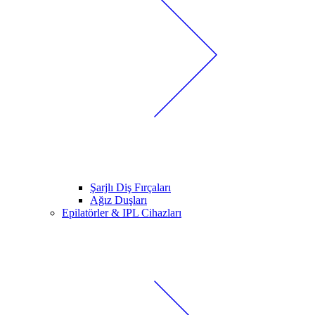
Şarjlı Diş Fırçaları
Ağız Duşları
Epilatörler & IPL Cihazları