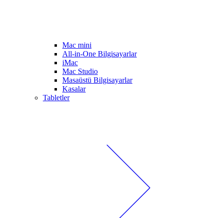
Mac mini
All-in-One Bilgisayarlar
iMac
Mac Studio
Masaüstü Bilgisayarlar
Kasalar
Tabletler