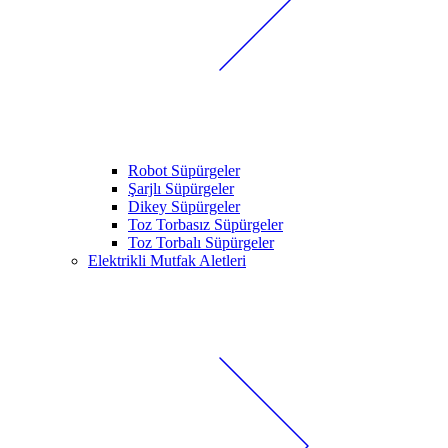
Robot Süpürgeler
Şarjlı Süpürgeler
Dikey Süpürgeler
Toz Torbasız Süpürgeler
Toz Torbalı Süpürgeler
Elektrikli Mutfak Aletleri