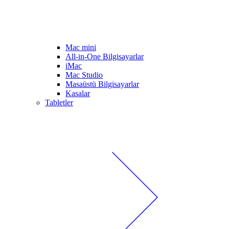
Mac mini
All-in-One Bilgisayarlar
iMac
Mac Studio
Masaüstü Bilgisayarlar
Kasalar
Tabletler