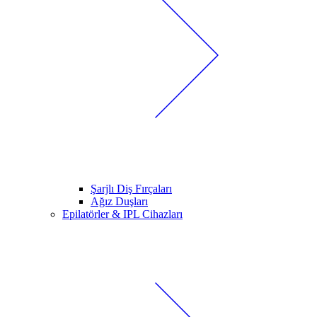
Şarjlı Diş Fırçaları
Ağız Duşları
Epilatörler & IPL Cihazları