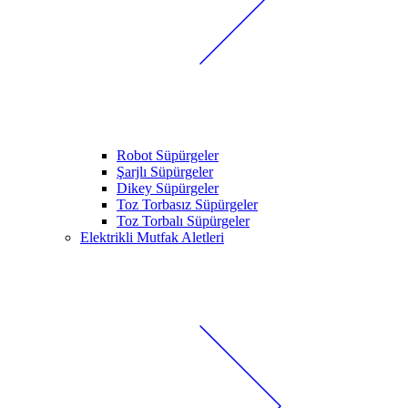
Robot Süpürgeler
Şarjlı Süpürgeler
Dikey Süpürgeler
Toz Torbasız Süpürgeler
Toz Torbalı Süpürgeler
Elektrikli Mutfak Aletleri