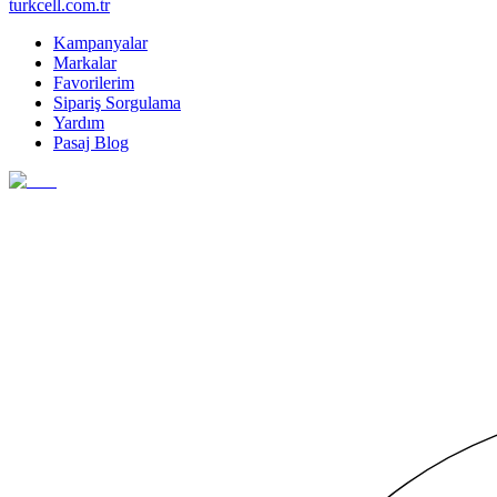
turkcell.com.tr
Kampanyalar
Markalar
Favorilerim
Sipariş Sorgulama
Yardım
Pasaj Blog