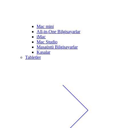
Mac mini
All-in-One Bilgisayarlar
iMac
Mac Studio
Masaüstü Bilgisayarlar
Kasalar
Tabletler