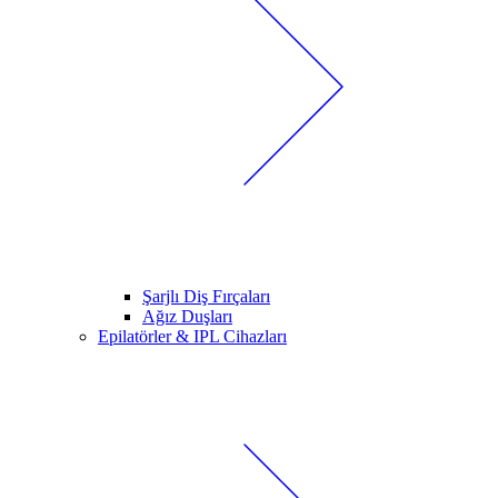
Şarjlı Diş Fırçaları
Ağız Duşları
Epilatörler & IPL Cihazları