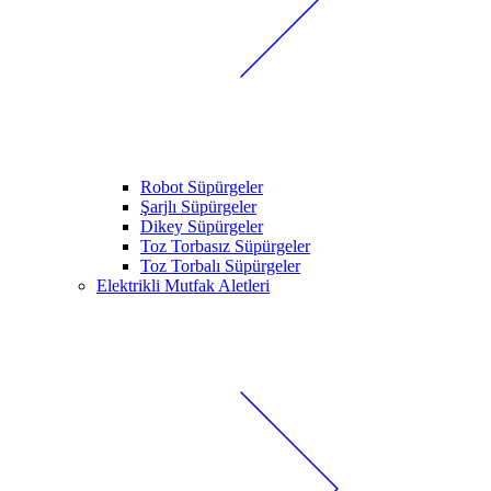
Robot Süpürgeler
Şarjlı Süpürgeler
Dikey Süpürgeler
Toz Torbasız Süpürgeler
Toz Torbalı Süpürgeler
Elektrikli Mutfak Aletleri