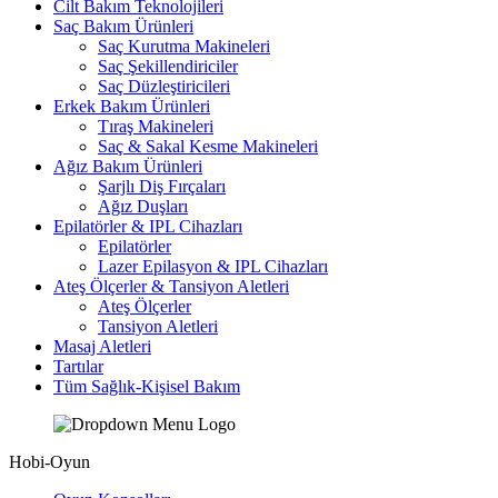
Cilt Bakım Teknolojileri
Saç Bakım Ürünleri
Saç Kurutma Makineleri
Saç Şekillendiriciler
Saç Düzleştiricileri
Erkek Bakım Ürünleri
Tıraş Makineleri
Saç & Sakal Kesme Makineleri
Ağız Bakım Ürünleri
Şarjlı Diş Fırçaları
Ağız Duşları
Epilatörler & IPL Cihazları
Epilatörler
Lazer Epilasyon & IPL Cihazları
Ateş Ölçerler & Tansiyon Aletleri
Ateş Ölçerler
Tansiyon Aletleri
Masaj Aletleri
Tartılar
Tüm Sağlık-Kişisel Bakım
Hobi-Oyun