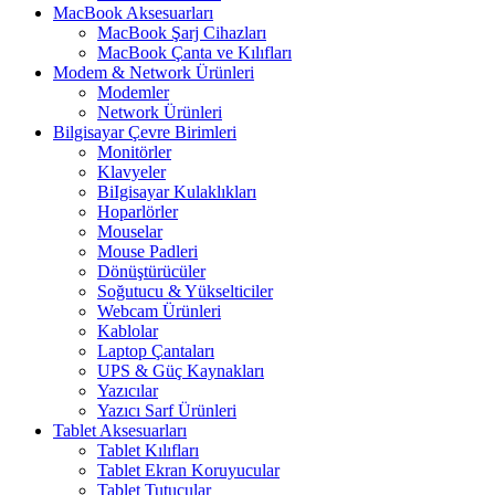
MacBook Aksesuarları
MacBook Şarj Cihazları
MacBook Çanta ve Kılıfları
Modem & Network Ürünleri
Modemler
Network Ürünleri
Bilgisayar Çevre Birimleri
Monitörler
Klavyeler
BiIgisayar Kulaklıkları
Hoparlörler
Mouselar
Mouse Padleri
Dönüştürücüler
Soğutucu & Yükselticiler
Webcam Ürünleri
Kablolar
Laptop Çantaları
UPS & Güç Kaynakları
Yazıcılar
Yazıcı Sarf Ürünleri
Tablet Aksesuarları
Tablet Kılıfları
Tablet Ekran Koruyucular
Tablet Tutucular