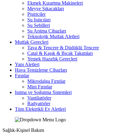
Ekmek Kızartma Makineleri
Meyve Sıkacakları
Pişiriciler
Su Isıtıcıları
Su Sebilleri
Su Arıtma Cihazları
Teknolojik Mutfak Aletleri
Mutfak Gereçleri
Tava & Tencere & Düdüklü Tencere
Çatal & Kaşık & Bıçak Takımları
Yemek Hazırlık Gereçleri
Yapı Aletleri
Hava Temizleme Cihazları
Fırınlar
Mikrodalga Fırınlar
Mini Fırınlar
Isıtma ve Soğutma Sistemleri
Vantilatörler
Radyatörler
Tüm Elektrikli Ev Aletleri
Sağlık-Kişisel Bakım