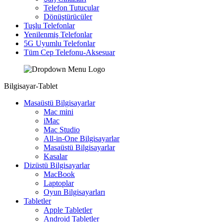
Telefon Tutucular
Dönüştürücüler
Tuşlu Telefonlar
Yenilenmiş Telefonlar
5G Uyumlu Telefonlar
Tüm Cep Telefonu-Aksesuar
Bilgisayar-Tablet
Masaüstü Bilgisayarlar
Mac mini
iMac
Mac Studio
All-in-One Bilgisayarlar
Masaüstü Bilgisayarlar
Kasalar
Dizüstü Bilgisayarlar
MacBook
Laptoplar
Oyun Bilgisayarları
Tabletler
Apple Tabletler
Android Tabletler