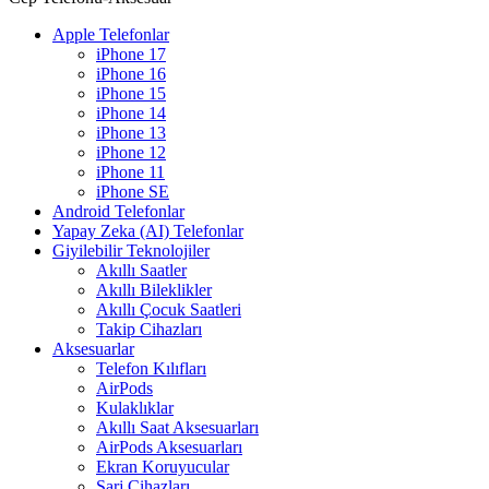
Apple Telefonlar
iPhone 17
iPhone 16
iPhone 15
iPhone 14
iPhone 13
iPhone 12
iPhone 11
iPhone SE
Android Telefonlar
Yapay Zeka (AI) Telefonlar
Giyilebilir Teknolojiler
Akıllı Saatler
Akıllı Bileklikler
Akıllı Çocuk Saatleri
Takip Cihazları
Aksesuarlar
Telefon Kılıfları
AirPods
Kulaklıklar
Akıllı Saat Aksesuarları
AirPods Aksesuarları
Ekran Koruyucular
Şarj Cihazları