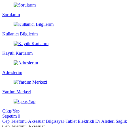
Sorularım
Kullanıcı Bilgilerim
Kayıtlı Kartlarım
Adreslerim
Yardım Merkezi
Çıkış Yap
Sepetim
0
Cep Telefonu-Aksesuar
Bilgisayar-Tablet
Elektrikli Ev Aletleri
Sağlı
Cep Telefonu-Aksesuar