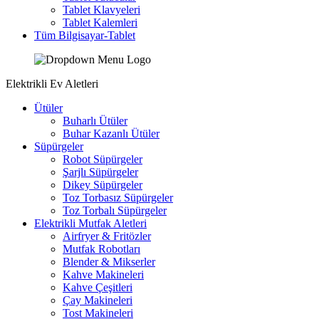
Tablet Klavyeleri
Tablet Kalemleri
Tüm Bilgisayar-Tablet
Elektrikli Ev Aletleri
Ütüler
Buharlı Ütüler
Buhar Kazanlı Ütüler
Süpürgeler
Robot Süpürgeler
Şarjlı Süpürgeler
Dikey Süpürgeler
Toz Torbasız Süpürgeler
Toz Torbalı Süpürgeler
Elektrikli Mutfak Aletleri
Airfryer & Fritözler
Mutfak Robotları
Blender & Mikserler
Kahve Makineleri
Kahve Çeşitleri
Çay Makineleri
Tost Makineleri