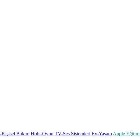
k-Kişisel Bakım
Hobi-Oyun
TV-Ses Sistemleri
Ev-Yaşam
Apple Eğitim