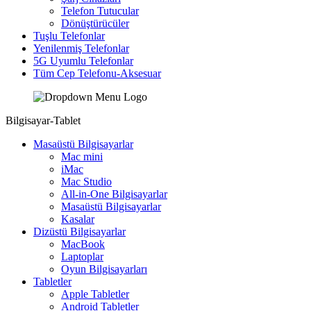
Telefon Tutucular
Dönüştürücüler
Tuşlu Telefonlar
Yenilenmiş Telefonlar
5G Uyumlu Telefonlar
Tüm Cep Telefonu-Aksesuar
Bilgisayar-Tablet
Masaüstü Bilgisayarlar
Mac mini
iMac
Mac Studio
All-in-One Bilgisayarlar
Masaüstü Bilgisayarlar
Kasalar
Dizüstü Bilgisayarlar
MacBook
Laptoplar
Oyun Bilgisayarları
Tabletler
Apple Tabletler
Android Tabletler