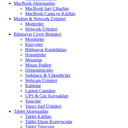
MacBook Aksesuarları
MacBook Şarj Cihazları
MacBook Çanta ve Kılıfları
Modem & Network Ürünleri
Modemler
Network Ürünleri
Bilgisayar Çevre Birimleri
Monitörler
Klavyeler
BiIgisayar Kulaklıkları
Hoparlörler
Mouselar
Mouse Padleri
Dönüştürücüler
Soğutucu & Yükselticiler
Webcam Ürünleri
Kablolar
Laptop Çantaları
UPS & Güç Kaynakları
Yazıcılar
Yazıcı Sarf Ürünleri
Tablet Aksesuarları
Tablet Kılıfları
Tablet Ekran Koruyucular
Tablet Tutucular