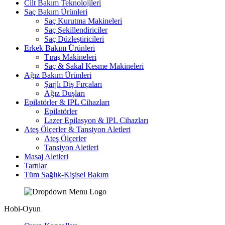
Cilt Bakım Teknolojileri
Saç Bakım Ürünleri
Saç Kurutma Makineleri
Saç Şekillendiriciler
Saç Düzleştiricileri
Erkek Bakım Ürünleri
Tıraş Makineleri
Saç & Sakal Kesme Makineleri
Ağız Bakım Ürünleri
Şarjlı Diş Fırçaları
Ağız Duşları
Epilatörler & IPL Cihazları
Epilatörler
Lazer Epilasyon & IPL Cihazları
Ateş Ölçerler & Tansiyon Aletleri
Ateş Ölçerler
Tansiyon Aletleri
Masaj Aletleri
Tartılar
Tüm Sağlık-Kişisel Bakım
Hobi-Oyun