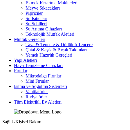
Ekmek Kızartma Makineleri
Meyve Sıkacakları
Pişiriciler
Su Isıtıcıları
Su Sebilleri
Su Arıtma Cihazları
Teknolojik Mutfak Aletleri
Mutfak Gereçleri
Tava & Tencere & Düdüklü Tencere
Çatal & Kaşık & Bıçak Takımları
Yemek Hazırlık Gereçleri
Yapı Aletleri
Hava Temizleme Cihazları
Fırınlar
Mikrodalga Fırınlar
Mini Fırınlar
Isıtma ve Soğutma Sistemleri
Vantilatörler
Radyatörler
Tüm Elektrikli Ev Aletleri
Sağlık-Kişisel Bakım