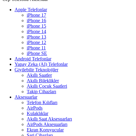
Apple Telefonlar
iPhone 17
iPhone 16
iPhone 15
iPhone 14
iPhone 13
iPhone 12
iPhone 11
iPhone SE
Android Telefonlar
Yapay Zeka (AI) Telefonlar
Giyilebilir Teknolojiler
Akıllı Saatler
Akıllı Bileklikler
Akıllı Çocuk Saatleri
Takip Cihazları
Aksesuarlar
Telefon Kılıfları
AirPods
Kulaklıklar
Akıllı Saat Aksesuarları
AirPods Aksesuarları
Ekran Koruyucular
Şarj Cihazları