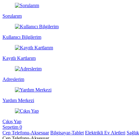
Sorularım
Kullanıcı Bilgilerim
Kayıtlı Kartlarım
Adreslerim
Yardım Merkezi
Çıkış Yap
Sepetim
0
Cep Telefonu-Aksesuar
Bilgisayar-Tablet
Elektrikli Ev Aletleri
Sağlı
Cep Telefonu-Aksesuar