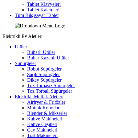
Tablet Klavyeleri
Tablet Kalemleri
Tüm Bilgisayar-Tablet
Elektrikli Ev Aletleri
Ütüler
Buharlı Ütüler
Buhar Kazanlı Ütüler
Süpürgeler
Robot Süpürgeler
Şarjlı Süpürgeler
Dikey Süpürgeler
Toz Torbasız Süpürgeler
Toz Torbalı Süpürgeler
Elektrikli Mutfak Aletleri
Airfryer & Fritözler
Mutfak Robotları
Blender & Mikserler
Kahve Makineleri
Kahve Çeşitleri
Çay Makineleri
Tost Makineleri