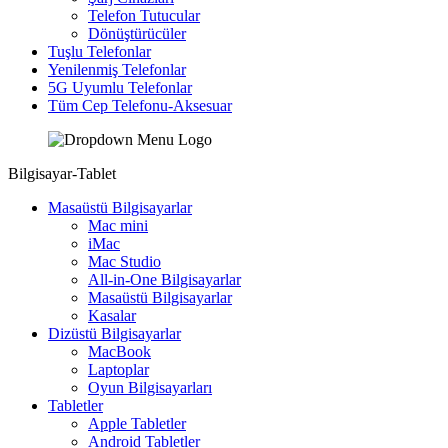
Telefon Tutucular
Dönüştürücüler
Tuşlu Telefonlar
Yenilenmiş Telefonlar
5G Uyumlu Telefonlar
Tüm Cep Telefonu-Aksesuar
Bilgisayar-Tablet
Masaüstü Bilgisayarlar
Mac mini
iMac
Mac Studio
All-in-One Bilgisayarlar
Masaüstü Bilgisayarlar
Kasalar
Dizüstü Bilgisayarlar
MacBook
Laptoplar
Oyun Bilgisayarları
Tabletler
Apple Tabletler
Android Tabletler