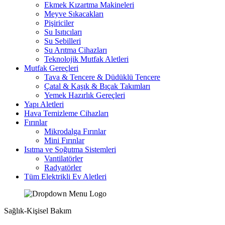
Ekmek Kızartma Makineleri
Meyve Sıkacakları
Pişiriciler
Su Isıtıcıları
Su Sebilleri
Su Arıtma Cihazları
Teknolojik Mutfak Aletleri
Mutfak Gereçleri
Tava & Tencere & Düdüklü Tencere
Çatal & Kaşık & Bıçak Takımları
Yemek Hazırlık Gereçleri
Yapı Aletleri
Hava Temizleme Cihazları
Fırınlar
Mikrodalga Fırınlar
Mini Fırınlar
Isıtma ve Soğutma Sistemleri
Vantilatörler
Radyatörler
Tüm Elektrikli Ev Aletleri
Sağlık-Kişisel Bakım