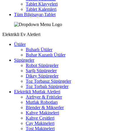
Tablet Klavyeleri
Tablet Kalemleri
Tüm Bilgisayar-Tablet
Elektrikli Ev Aletleri
Ütüler
Buharlı Ütüler
Buhar Kazanlı Ütüler
Süpürgeler
Robot Süpürgeler
Şarjlı Süpürgeler
Dikey Süpürgeler
Toz Torbasız Süpürgeler
Toz Torbalı Süpürgeler
Elektrikli Mutfak Aletleri
Airfryer & Fritözler
Mutfak Robotları
Blender & Mikserler
Kahve Makineleri
Kahve Çeşitleri
Çay Makineleri
Tost Makineleri