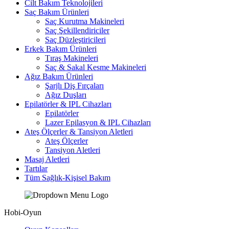
Cilt Bakım Teknolojileri
Saç Bakım Ürünleri
Saç Kurutma Makineleri
Saç Şekillendiriciler
Saç Düzleştiricileri
Erkek Bakım Ürünleri
Tıraş Makineleri
Saç & Sakal Kesme Makineleri
Ağız Bakım Ürünleri
Şarjlı Diş Fırçaları
Ağız Duşları
Epilatörler & IPL Cihazları
Epilatörler
Lazer Epilasyon & IPL Cihazları
Ateş Ölçerler & Tansiyon Aletleri
Ateş Ölçerler
Tansiyon Aletleri
Masaj Aletleri
Tartılar
Tüm Sağlık-Kişisel Bakım
Hobi-Oyun