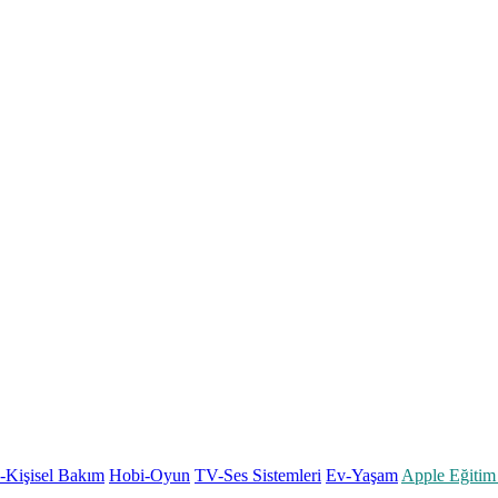
k-Kişisel Bakım
Hobi-Oyun
TV-Ses Sistemleri
Ev-Yaşam
Apple Eğitim