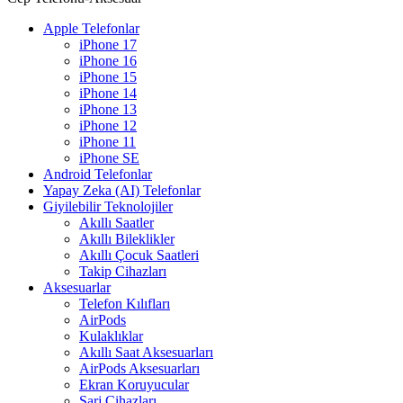
Apple Telefonlar
iPhone 17
iPhone 16
iPhone 15
iPhone 14
iPhone 13
iPhone 12
iPhone 11
iPhone SE
Android Telefonlar
Yapay Zeka (AI) Telefonlar
Giyilebilir Teknolojiler
Akıllı Saatler
Akıllı Bileklikler
Akıllı Çocuk Saatleri
Takip Cihazları
Aksesuarlar
Telefon Kılıfları
AirPods
Kulaklıklar
Akıllı Saat Aksesuarları
AirPods Aksesuarları
Ekran Koruyucular
Şarj Cihazları