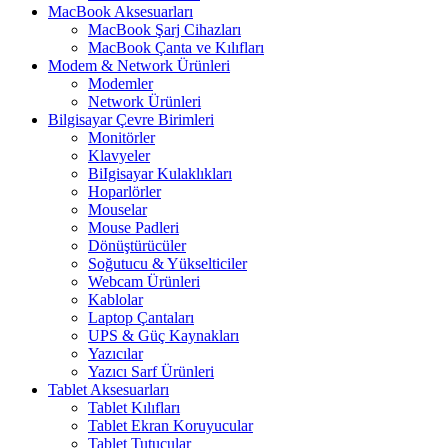
MacBook Aksesuarları
MacBook Şarj Cihazları
MacBook Çanta ve Kılıfları
Modem & Network Ürünleri
Modemler
Network Ürünleri
Bilgisayar Çevre Birimleri
Monitörler
Klavyeler
BiIgisayar Kulaklıkları
Hoparlörler
Mouselar
Mouse Padleri
Dönüştürücüler
Soğutucu & Yükselticiler
Webcam Ürünleri
Kablolar
Laptop Çantaları
UPS & Güç Kaynakları
Yazıcılar
Yazıcı Sarf Ürünleri
Tablet Aksesuarları
Tablet Kılıfları
Tablet Ekran Koruyucular
Tablet Tutucular