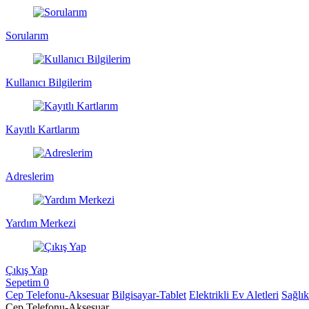
Sorularım
Kullanıcı Bilgilerim
Kayıtlı Kartlarım
Adreslerim
Yardım Merkezi
Çıkış Yap
Sepetim
0
Cep Telefonu-Aksesuar
Bilgisayar-Tablet
Elektrikli Ev Aletleri
Sağlı
Cep Telefonu-Aksesuar