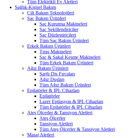
Tüm Elektrikli Ev Aletleri
Sağlık-Kişisel Bakım
Cilt Bakım Teknolojileri
Saç Bakım Ürünleri
Saç Kurutma Makineleri
Saç Şekillendiriciler
Saç Düzleştiricileri
Tüm Saç Bakım Ürünleri
Erkek Bakım Ürünleri
Tıraş Makineleri
Saç & Sakal Kesme Makineleri
Tüm Erkek Bakım Ürünleri
Ağız Bakım Ürünleri
Şarjlı Diş Fırçaları
Ağız Duşları
Tüm Ağız Bakım Ürünleri
Epilatörler & IPL Cihazları
Epilatörler
Lazer Epilasyon & IPL Cihazları
Tüm Epilatörler & IPL Cihazları
Ateş Ölçerler & Tansiyon Aletleri
Ateş Ölçerler
Tansiyon Aletleri
Tüm Ateş Ölçerler & Tansiyon Aletleri
Masaj Aletleri