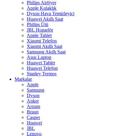
Philips Airfryer
Apple Kulaklık
Dyson Hava Temizleyici
Huawei Akıllı Saat
Philips Ütü
JBL Hoparlör
Apple Tablet
Xiaomi Telefon
Xiaomi Akıllı Saat
Samsung Akıllı Saat
Asus Laptop
Huawei Tablet
Huawei Telefon
Stanley Termos
Markalar
Apple
Samsung
Dyson
Anker
Arzum
Braun
Casper
Huawei
JBL
Lenovo