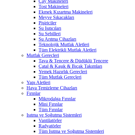
Çay Makineleri
Tost Makineleri
Ekmek Kızartma Makineleri
Meyve Sıkacakları
Pişiriciler
Su Isıtıcıları
Su Sebilleri
Su Arıtma Cihazları
Teknolojik Mutfak Aletleri
Tüm Elektrikli Mutfak Aletleri
Mutfak Gereçleri
Tava & Tencere & Düdüklü Tencere
Çatal & Kaşık & Bıçak Takımları
Yemek Hazırlık Gereçleri
Tüm Mutfak Gereçleri
Yapı Aletleri
Hava Temizleme Cihazları
Fırınlar
Mikrodalga Fırınlar
Mini Fırınlar
Tüm Fırınlar
Isıtma ve Soğutma Sistemleri
Vantilatörler
Radyatörler
Tüm Isıtma ve Soğutma Sistemleri