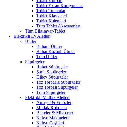
Tablet Kılıfları
Tablet Ekran Koruyucular
Tablet Tutucular
Tablet Klavyeleri
Tablet Kalemleri
Tüm Tablet Aksesuarları
Tüm Bilgisayar-Tablet
Elektrikli Ev Aletleri
Ütüler
Buharlı Ütüler
Buhar Kazanlı Ütüler
Tüm Ütüler
Süpürgeler
Robot Süpürgeler
Şarjlı Süpürgeler
Dikey Süpürgeler
Toz Torbasız Süpürgeler
Toz Torbalı Süpürgeler
Tüm Süpürgeler
Elektrikli Mutfak Aletleri
Airfryer & Fritözler
Mutfak Robotları
Blender & Mikserler
Kahve Makineleri
Kahve Çeşitleri