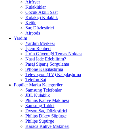
Airfryer
Kulaklıklar
Çocuk Akıllı Saat
Kulakiçi Kulaklık
Kettle
Saç Düzleştirici
Airpods
Yardım
Yardım Merkezi
İşlem Rehberi
Ürün Güvenliği Temas Noktası
Nasıl İade Edebilirim?
Pasaj Sipariş Sorgulama
iPhone Karşılaştırma
Televizyon (TV) Karşılaştırma
Telefon Sat
Popüler Marka Kategoriler
Samsung Telefonlar
JBL Kulaklık
Philips Kahve Makinesi
Samsung Tablet
Dyson Saç Düzleştirici
Philips Dikey Süpürge
Philips Süpürge
Karaca Kahve Makinesi