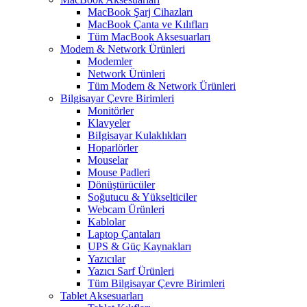
MacBook Şarj Cihazları
MacBook Çanta ve Kılıfları
Tüm MacBook Aksesuarları
Modem & Network Ürünleri
Modemler
Network Ürünleri
Tüm Modem & Network Ürünleri
Bilgisayar Çevre Birimleri
Monitörler
Klavyeler
BiIgisayar Kulaklıkları
Hoparlörler
Mouselar
Mouse Padleri
Dönüştürücüler
Soğutucu & Yükselticiler
Webcam Ürünleri
Kablolar
Laptop Çantaları
UPS & Güç Kaynakları
Yazıcılar
Yazıcı Sarf Ürünleri
Tüm Bilgisayar Çevre Birimleri
Tablet Aksesuarları