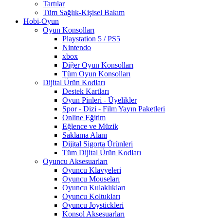
Tartılar
Tüm Sağlık-Kişisel Bakım
Hobi-Oyun
Oyun Konsolları
Playstation 5 / PS5
Nintendo
xbox
Diğer Oyun Konsolları
Tüm Oyun Konsolları
Dijital Ürün Kodları
Destek Kartları
Oyun Pinleri - Üyelikler
Spor - Dizi - Film Yayın Paketleri
Online Eğitim
Eğlence ve Müzik
Saklama Alanı
Dijital Sigorta Ürünleri
Tüm Dijital Ürün Kodları
Oyuncu Aksesuarları
Oyuncu Klavyeleri
Oyuncu Mouseları
Oyuncu Kulaklıkları
Oyuncu Koltukları
Oyuncu Joystickleri
Konsol Aksesuarları