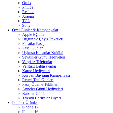
Omix
Philips
Realme
Xiaomi
TCL
Sony
Özel Günler & Kampanyalar
Apple Eğitim
Düğün ve Çeyiz Paketleri
Fırsatlar Pasajı
Pasaj Günleri
Uykusu Kaçanlar Kulübü
Sevgililer Günü Hediyeleri
Vergisiz Telefonlar
Vergisiz Bilgisayarlar
Karne Hediyeleri
Kurban Bayramı Kampanyası
Resmi Tatil Günleri
Pasaj Ödeme Teklifleri
Anneler Günü Hediyeleri
Babalar Günü
Taksitli Harikalar Diyarı
Popüler Ürünler
iPhone 17
iPhone 16