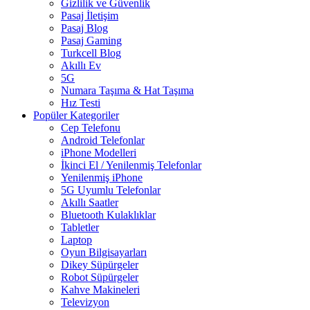
Gizlilik ve Güvenlik
Pasaj İletişim
Pasaj Blog
Pasaj Gaming
Turkcell Blog
Akıllı Ev
5G
Numara Taşıma & Hat Taşıma
Hız Testi
Popüler Kategoriler
Cep Telefonu
Android Telefonlar
iPhone Modelleri
İkinci El / Yenilenmiş Telefonlar
Yenilenmiş iPhone
5G Uyumlu Telefonlar
Akıllı Saatler
Bluetooth Kulaklıklar
Tabletler
Laptop
Oyun Bilgisayarları
Dikey Süpürgeler
Robot Süpürgeler
Kahve Makineleri
Televizyon