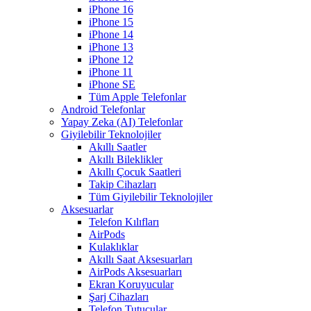
iPhone 16
iPhone 15
iPhone 14
iPhone 13
iPhone 12
iPhone 11
iPhone SE
Tüm Apple Telefonlar
Android Telefonlar
Yapay Zeka (AI) Telefonlar
Giyilebilir Teknolojiler
Akıllı Saatler
Akıllı Bileklikler
Akıllı Çocuk Saatleri
Takip Cihazları
Tüm Giyilebilir Teknolojiler
Aksesuarlar
Telefon Kılıfları
AirPods
Kulaklıklar
Akıllı Saat Aksesuarları
AirPods Aksesuarları
Ekran Koruyucular
Şarj Cihazları
Telefon Tutucular