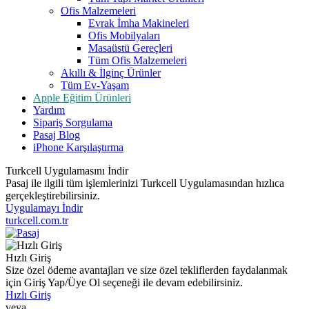
Ofis Malzemeleri
Evrak İmha Makineleri
Ofis Mobilyaları
Masaüstü Gereçleri
Tüm Ofis Malzemeleri
Akıllı & İlginç Ürünler
Tüm Ev-Yaşam
Apple Eğitim Ürünleri
Yardım
Sipariş Sorgulama
Pasaj Blog
iPhone Karşılaştırma
Turkcell Uygulamasını İndir
Pasaj ile ilgili tüm işlemlerinizi Turkcell Uygulamasından hızlıca
gerçekleştirebilirsiniz.
Uygulamayı İndir
turkcell.com.tr
Hızlı Giriş
Size özel ödeme avantajları ve size özel tekliflerden faydalanmak
için Giriş Yap/Üye Ol seçeneği ile devam edebilirsiniz.
Hızlı Giriş
veya