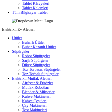
Tablet Klavyeleri
Tablet Kalemleri
Tüm Bilgisayar-Tablet
Elektrikli Ev Aletleri
Ütüler
Buharlı Ütüler
Buhar Kazanlı Ütüler
Süpürgeler
Robot Süpürgeler
Şarjlı Süpürgeler
Dikey Süpürgeler
Toz Torbasız Süpürgeler
Toz Torbalı Süpürgeler
Elektrikli Mutfak Aletleri
Airfryer & Fritözler
Mutfak Robotları
Blender & Mikserler
Kahve Makineleri
Kahve Çeşitleri
Çay Makineleri
Tost Makineleri