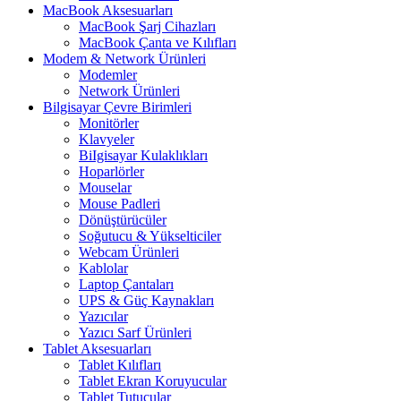
MacBook Aksesuarları
MacBook Şarj Cihazları
MacBook Çanta ve Kılıfları
Modem & Network Ürünleri
Modemler
Network Ürünleri
Bilgisayar Çevre Birimleri
Monitörler
Klavyeler
BiIgisayar Kulaklıkları
Hoparlörler
Mouselar
Mouse Padleri
Dönüştürücüler
Soğutucu & Yükselticiler
Webcam Ürünleri
Kablolar
Laptop Çantaları
UPS & Güç Kaynakları
Yazıcılar
Yazıcı Sarf Ürünleri
Tablet Aksesuarları
Tablet Kılıfları
Tablet Ekran Koruyucular
Tablet Tutucular