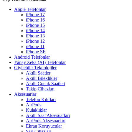
Apple Telefonlar
iPhone 17
iPhone 16
iPhone 15
iPhone 14
iPhone 13
iPhone 12
iPhone 11
iPhone SE
Android Telefonlar
Yapay Zeka (AI) Telefonlar
Giyilebilir Teknolojiler
Akıllı Saatler
Akıllı Bileklikler
Akıllı Çocuk Saatleri
Takip Cihazları
Aksesuarlar
Telefon Kılıfları
AirPods
Kulaklıklar
Akıllı Saat Aksesuarları
AirPods Aksesuarları
Ekran Koruyucular
Şarj Cihazları