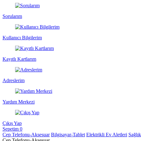
Sorularım
Kullanıcı Bilgilerim
Kayıtlı Kartlarım
Adreslerim
Yardım Merkezi
Çıkış Yap
Sepetim
0
Cep Telefonu-Aksesuar
Bilgisayar-Tablet
Elektrikli Ev Aletleri
Sağlı
Cep Telefonu-Aksesuar