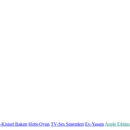
k-Kişisel Bakım
Hobi-Oyun
TV-Ses Sistemleri
Ev-Yaşam
Apple Eğitim