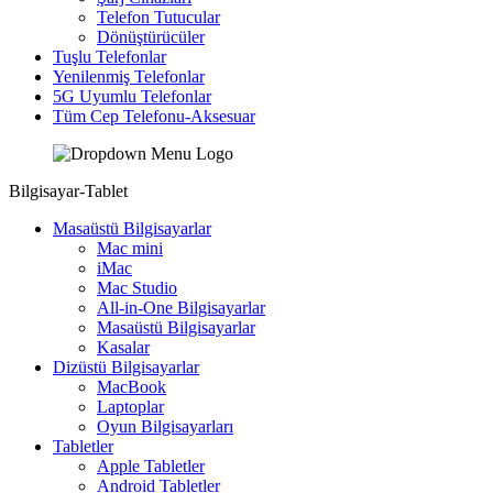
Telefon Tutucular
Dönüştürücüler
Tuşlu Telefonlar
Yenilenmiş Telefonlar
5G Uyumlu Telefonlar
Tüm Cep Telefonu-Aksesuar
Bilgisayar-Tablet
Masaüstü Bilgisayarlar
Mac mini
iMac
Mac Studio
All-in-One Bilgisayarlar
Masaüstü Bilgisayarlar
Kasalar
Dizüstü Bilgisayarlar
MacBook
Laptoplar
Oyun Bilgisayarları
Tabletler
Apple Tabletler
Android Tabletler