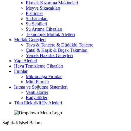
Ekmek Kızartma Makineleri
Meyve Sıkacakları
Pişiriciler
Su Isıtıcıları
Su Sebilleri
Su Arıtma Cihazları
Teknolojik Mutfak Aletleri
Mutfak Gereçleri
Tava & Tencere & Düdüklü Tencere
Çatal & Kaşık & Bıçak Takımları
Yemek Hazırlık Gereçleri
Yapı Aletleri
Hava Temizleme Cihazları
Fırınlar
Mikrodalga Fırınlar
Mini Fırınlar
Isıtma ve Soğutma Sistemleri
Vantilatörler
Radyatörler
Tüm Elektrikli Ev Aletleri
Sağlık-Kişisel Bakım