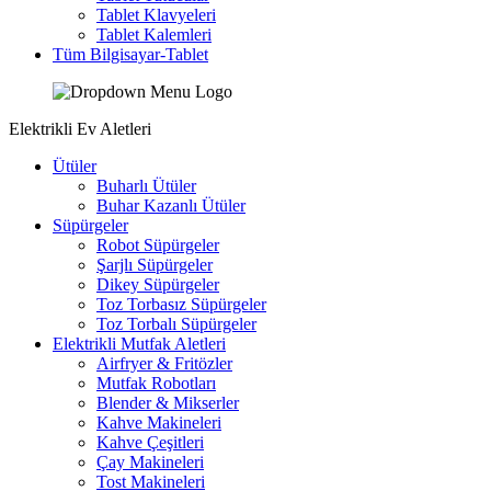
Tablet Klavyeleri
Tablet Kalemleri
Tüm Bilgisayar-Tablet
Elektrikli Ev Aletleri
Ütüler
Buharlı Ütüler
Buhar Kazanlı Ütüler
Süpürgeler
Robot Süpürgeler
Şarjlı Süpürgeler
Dikey Süpürgeler
Toz Torbasız Süpürgeler
Toz Torbalı Süpürgeler
Elektrikli Mutfak Aletleri
Airfryer & Fritözler
Mutfak Robotları
Blender & Mikserler
Kahve Makineleri
Kahve Çeşitleri
Çay Makineleri
Tost Makineleri