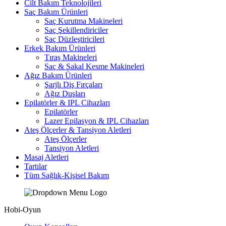
Cilt Bakım Teknolojileri
Saç Bakım Ürünleri
Saç Kurutma Makineleri
Saç Şekillendiriciler
Saç Düzleştiricileri
Erkek Bakım Ürünleri
Tıraş Makineleri
Saç & Sakal Kesme Makineleri
Ağız Bakım Ürünleri
Şarjlı Diş Fırçaları
Ağız Duşları
Epilatörler & IPL Cihazları
Epilatörler
Lazer Epilasyon & IPL Cihazları
Ateş Ölçerler & Tansiyon Aletleri
Ateş Ölçerler
Tansiyon Aletleri
Masaj Aletleri
Tartılar
Tüm Sağlık-Kişisel Bakım
Hobi-Oyun