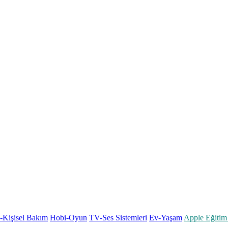
k-Kişisel Bakım
Hobi-Oyun
TV-Ses Sistemleri
Ev-Yaşam
Apple Eğitim