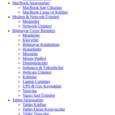
MacBook Aksesuarları
MacBook Şarj Cihazları
MacBook Çanta ve Kılıfları
Modem & Network Ürünleri
Modemler
Network Ürünleri
Bilgisayar Çevre Birimleri
Monitörler
Klavyeler
BiIgisayar Kulaklıkları
Hoparlörler
Mouselar
Mouse Padleri
Dönüştürücüler
Soğutucu & Yükselticiler
Webcam Ürünleri
Kablolar
Laptop Çantaları
UPS & Güç Kaynakları
Yazıcılar
Yazıcı Sarf Ürünleri
Tablet Aksesuarları
Tablet Kılıfları
Tablet Ekran Koruyucular
Tablet Tutucular