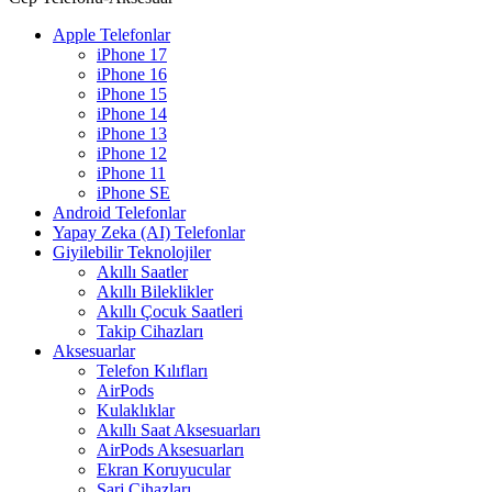
Apple Telefonlar
iPhone 17
iPhone 16
iPhone 15
iPhone 14
iPhone 13
iPhone 12
iPhone 11
iPhone SE
Android Telefonlar
Yapay Zeka (AI) Telefonlar
Giyilebilir Teknolojiler
Akıllı Saatler
Akıllı Bileklikler
Akıllı Çocuk Saatleri
Takip Cihazları
Aksesuarlar
Telefon Kılıfları
AirPods
Kulaklıklar
Akıllı Saat Aksesuarları
AirPods Aksesuarları
Ekran Koruyucular
Şarj Cihazları