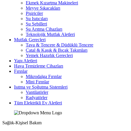
Ekmek Kızartma Makineleri
Meyve Sıkacakları
Pişiriciler
Su Isıtıcıları
Su Sebilleri
Su Arıtma Cihazları
Teknolojik Mutfak Aletleri
Mutfak Gereçleri
Tava & Tencere & Düdüklü Tencere
Çatal & Kaşık & Bıçak Takımları
Yemek Hazırlık Gereçleri
Yapı Aletleri
Hava Temizleme Cihazları
Fırınlar
Mikrodalga Fırınlar
Mini Fırınlar
Isıtma ve Soğutma Sistemleri
Vantilatörler
Radyatörler
Tüm Elektrikli Ev Aletleri
Sağlık-Kişisel Bakım