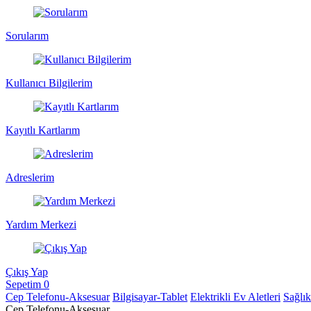
Sorularım
Kullanıcı Bilgilerim
Kayıtlı Kartlarım
Adreslerim
Yardım Merkezi
Çıkış Yap
Sepetim
0
Cep Telefonu-Aksesuar
Bilgisayar-Tablet
Elektrikli Ev Aletleri
Sağlı
Cep Telefonu-Aksesuar