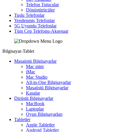
Telefon Tutucular
Dönüştürücüler
Tuşlu Telefonlar
Yenilenmiş Telefonlar
5G Uyumlu Telefonlar
Tüm Cep Telefonu-Aksesuar
Bilgisayar-Tablet
Masaüstü Bilgisayarlar
Mac mini
iMac
Mac Studio
All-in-One Bilgisayarlar
Masaüstü Bilgisayarlar
Kasalar
Dizüstü Bilgisayarlar
MacBook
Laptoplar
Oyun Bilgisayarları
Tabletler
Apple Tabletler
Android Tabletler