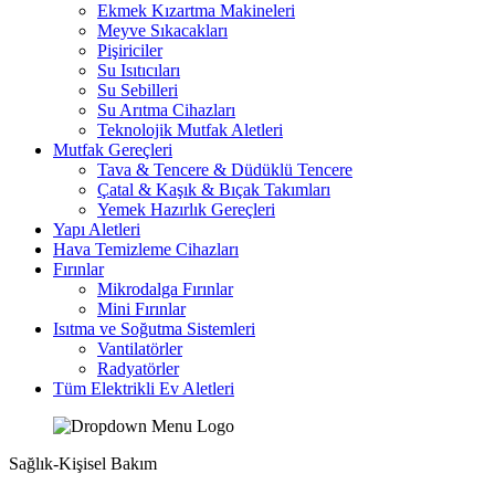
Ekmek Kızartma Makineleri
Meyve Sıkacakları
Pişiriciler
Su Isıtıcıları
Su Sebilleri
Su Arıtma Cihazları
Teknolojik Mutfak Aletleri
Mutfak Gereçleri
Tava & Tencere & Düdüklü Tencere
Çatal & Kaşık & Bıçak Takımları
Yemek Hazırlık Gereçleri
Yapı Aletleri
Hava Temizleme Cihazları
Fırınlar
Mikrodalga Fırınlar
Mini Fırınlar
Isıtma ve Soğutma Sistemleri
Vantilatörler
Radyatörler
Tüm Elektrikli Ev Aletleri
Sağlık-Kişisel Bakım