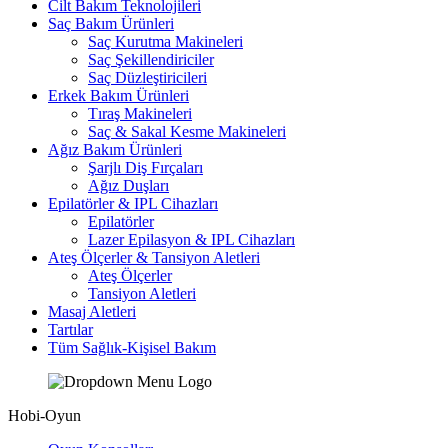
Cilt Bakım Teknolojileri
Saç Bakım Ürünleri
Saç Kurutma Makineleri
Saç Şekillendiriciler
Saç Düzleştiricileri
Erkek Bakım Ürünleri
Tıraş Makineleri
Saç & Sakal Kesme Makineleri
Ağız Bakım Ürünleri
Şarjlı Diş Fırçaları
Ağız Duşları
Epilatörler & IPL Cihazları
Epilatörler
Lazer Epilasyon & IPL Cihazları
Ateş Ölçerler & Tansiyon Aletleri
Ateş Ölçerler
Tansiyon Aletleri
Masaj Aletleri
Tartılar
Tüm Sağlık-Kişisel Bakım
Hobi-Oyun