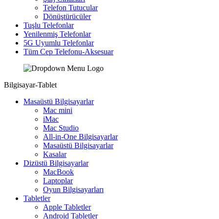
Telefon Tutucular
Dönüştürücüler
Tuşlu Telefonlar
Yenilenmiş Telefonlar
5G Uyumlu Telefonlar
Tüm Cep Telefonu-Aksesuar
Bilgisayar-Tablet
Masaüstü Bilgisayarlar
Mac mini
iMac
Mac Studio
All-in-One Bilgisayarlar
Masaüstü Bilgisayarlar
Kasalar
Dizüstü Bilgisayarlar
MacBook
Laptoplar
Oyun Bilgisayarları
Tabletler
Apple Tabletler
Android Tabletler