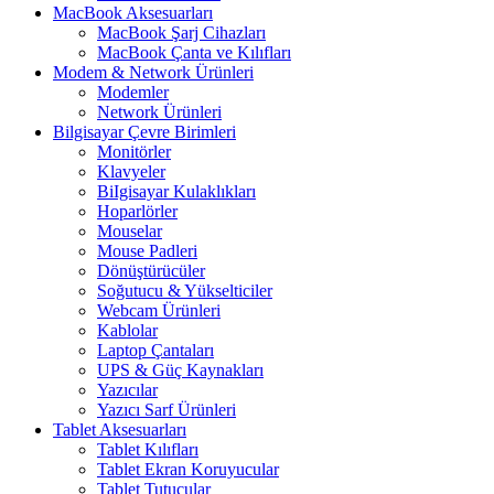
MacBook Aksesuarları
MacBook Şarj Cihazları
MacBook Çanta ve Kılıfları
Modem & Network Ürünleri
Modemler
Network Ürünleri
Bilgisayar Çevre Birimleri
Monitörler
Klavyeler
BiIgisayar Kulaklıkları
Hoparlörler
Mouselar
Mouse Padleri
Dönüştürücüler
Soğutucu & Yükselticiler
Webcam Ürünleri
Kablolar
Laptop Çantaları
UPS & Güç Kaynakları
Yazıcılar
Yazıcı Sarf Ürünleri
Tablet Aksesuarları
Tablet Kılıfları
Tablet Ekran Koruyucular
Tablet Tutucular