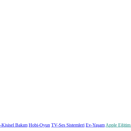
k-Kişisel Bakım
Hobi-Oyun
TV-Ses Sistemleri
Ev-Yaşam
Apple Eğitim