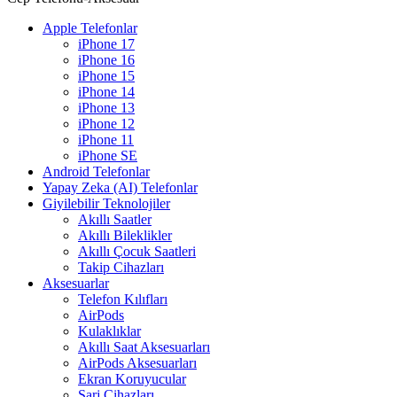
Apple Telefonlar
iPhone 17
iPhone 16
iPhone 15
iPhone 14
iPhone 13
iPhone 12
iPhone 11
iPhone SE
Android Telefonlar
Yapay Zeka (AI) Telefonlar
Giyilebilir Teknolojiler
Akıllı Saatler
Akıllı Bileklikler
Akıllı Çocuk Saatleri
Takip Cihazları
Aksesuarlar
Telefon Kılıfları
AirPods
Kulaklıklar
Akıllı Saat Aksesuarları
AirPods Aksesuarları
Ekran Koruyucular
Şarj Cihazları