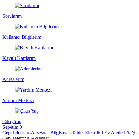
Sorularım
Kullanıcı Bilgilerim
Kayıtlı Kartlarım
Adreslerim
Yardım Merkezi
Çıkış Yap
Sepetim
0
Cep Telefonu-Aksesuar
Bilgisayar-Tablet
Elektrikli Ev Aletleri
Sağlı
Cep Telefonu-Aksesuar