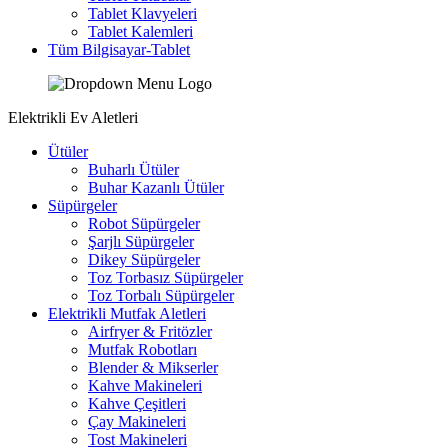
Tablet Klavyeleri
Tablet Kalemleri
Tüm Bilgisayar-Tablet
Elektrikli Ev Aletleri
Ütüler
Buharlı Ütüler
Buhar Kazanlı Ütüler
Süpürgeler
Robot Süpürgeler
Şarjlı Süpürgeler
Dikey Süpürgeler
Toz Torbasız Süpürgeler
Toz Torbalı Süpürgeler
Elektrikli Mutfak Aletleri
Airfryer & Fritözler
Mutfak Robotları
Blender & Mikserler
Kahve Makineleri
Kahve Çeşitleri
Çay Makineleri
Tost Makineleri