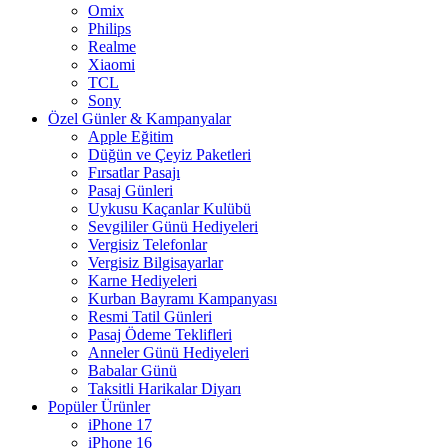
Omix
Philips
Realme
Xiaomi
TCL
Sony
Özel Günler & Kampanyalar
Apple Eğitim
Düğün ve Çeyiz Paketleri
Fırsatlar Pasajı
Pasaj Günleri
Uykusu Kaçanlar Kulübü
Sevgililer Günü Hediyeleri
Vergisiz Telefonlar
Vergisiz Bilgisayarlar
Karne Hediyeleri
Kurban Bayramı Kampanyası
Resmi Tatil Günleri
Pasaj Ödeme Teklifleri
Anneler Günü Hediyeleri
Babalar Günü
Taksitli Harikalar Diyarı
Popüler Ürünler
iPhone 17
iPhone 16