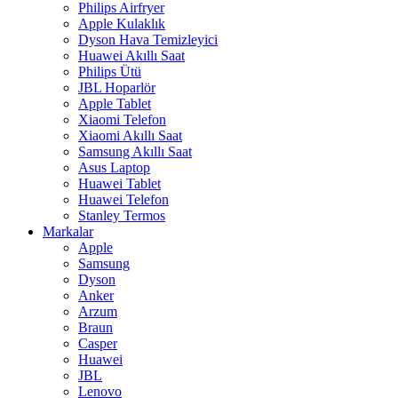
Philips Airfryer
Apple Kulaklık
Dyson Hava Temizleyici
Huawei Akıllı Saat
Philips Ütü
JBL Hoparlör
Apple Tablet
Xiaomi Telefon
Xiaomi Akıllı Saat
Samsung Akıllı Saat
Asus Laptop
Huawei Tablet
Huawei Telefon
Stanley Termos
Markalar
Apple
Samsung
Dyson
Anker
Arzum
Braun
Casper
Huawei
JBL
Lenovo