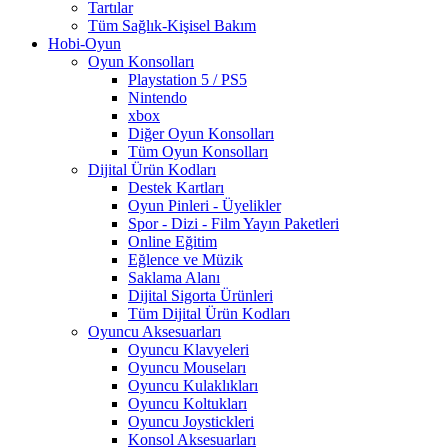
Tartılar
Tüm Sağlık-Kişisel Bakım
Hobi-Oyun
Oyun Konsolları
Playstation 5 / PS5
Nintendo
xbox
Diğer Oyun Konsolları
Tüm Oyun Konsolları
Dijital Ürün Kodları
Destek Kartları
Oyun Pinleri - Üyelikler
Spor - Dizi - Film Yayın Paketleri
Online Eğitim
Eğlence ve Müzik
Saklama Alanı
Dijital Sigorta Ürünleri
Tüm Dijital Ürün Kodları
Oyuncu Aksesuarları
Oyuncu Klavyeleri
Oyuncu Mouseları
Oyuncu Kulaklıkları
Oyuncu Koltukları
Oyuncu Joystickleri
Konsol Aksesuarları