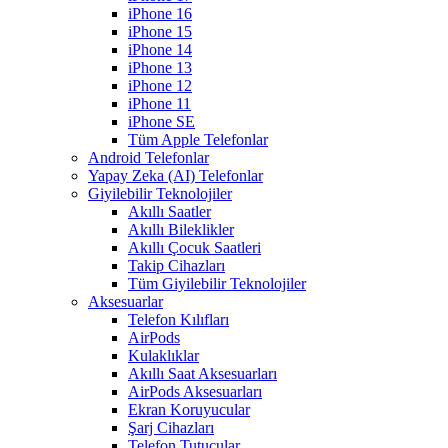
iPhone 16
iPhone 15
iPhone 14
iPhone 13
iPhone 12
iPhone 11
iPhone SE
Tüm Apple Telefonlar
Android Telefonlar
Yapay Zeka (AI) Telefonlar
Giyilebilir Teknolojiler
Akıllı Saatler
Akıllı Bileklikler
Akıllı Çocuk Saatleri
Takip Cihazları
Tüm Giyilebilir Teknolojiler
Aksesuarlar
Telefon Kılıfları
AirPods
Kulaklıklar
Akıllı Saat Aksesuarları
AirPods Aksesuarları
Ekran Koruyucular
Şarj Cihazları
Telefon Tutucular