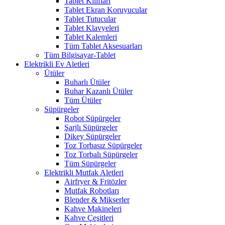
Tablet Kılıfları
Tablet Ekran Koruyucular
Tablet Tutucular
Tablet Klavyeleri
Tablet Kalemleri
Tüm Tablet Aksesuarları
Tüm Bilgisayar-Tablet
Elektrikli Ev Aletleri
Ütüler
Buharlı Ütüler
Buhar Kazanlı Ütüler
Tüm Ütüler
Süpürgeler
Robot Süpürgeler
Şarjlı Süpürgeler
Dikey Süpürgeler
Toz Torbasız Süpürgeler
Toz Torbalı Süpürgeler
Tüm Süpürgeler
Elektrikli Mutfak Aletleri
Airfryer & Fritözler
Mutfak Robotları
Blender & Mikserler
Kahve Makineleri
Kahve Çeşitleri