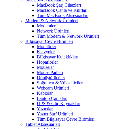
MacBook Şarj Cihazları
MacBook Çanta ve Kılıfları
Tüm MacBook Aksesuarları
Modem & Network Ürünleri
Modemler
Network Ürünleri
Tüm Modem & Network Ürünleri
Bilgisayar Çevre Birimleri
Monitörler
Klavyeler
BiIgisayar Kulaklıkları
Hoparlörler
Mouselar
Mouse Padleri
Dönüştürücüler
Soğutucu & Yükselticiler
Webcam Ürünleri
Kablolar
Laptop Çantaları
UPS & Güç Kaynakları
Yazıcılar
Yazıcı Sarf Ürünleri
Tüm Bilgisayar Çevre Birimleri
Tablet Aksesuarları