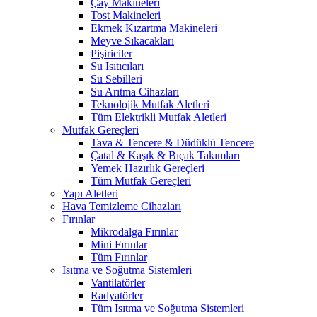
Çay Makineleri
Tost Makineleri
Ekmek Kızartma Makineleri
Meyve Sıkacakları
Pişiriciler
Su Isıtıcıları
Su Sebilleri
Su Arıtma Cihazları
Teknolojik Mutfak Aletleri
Tüm Elektrikli Mutfak Aletleri
Mutfak Gereçleri
Tava & Tencere & Düdüklü Tencere
Çatal & Kaşık & Bıçak Takımları
Yemek Hazırlık Gereçleri
Tüm Mutfak Gereçleri
Yapı Aletleri
Hava Temizleme Cihazları
Fırınlar
Mikrodalga Fırınlar
Mini Fırınlar
Tüm Fırınlar
Isıtma ve Soğutma Sistemleri
Vantilatörler
Radyatörler
Tüm Isıtma ve Soğutma Sistemleri