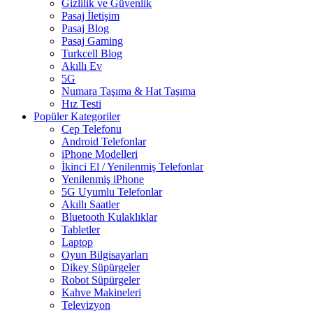
Gizlilik ve Güvenlik
Pasaj İletişim
Pasaj Blog
Pasaj Gaming
Turkcell Blog
Akıllı Ev
5G
Numara Taşıma & Hat Taşıma
Hız Testi
Popüler Kategoriler
Cep Telefonu
Android Telefonlar
iPhone Modelleri
İkinci El / Yenilenmiş Telefonlar
Yenilenmiş iPhone
5G Uyumlu Telefonlar
Akıllı Saatler
Bluetooth Kulaklıklar
Tabletler
Laptop
Oyun Bilgisayarları
Dikey Süpürgeler
Robot Süpürgeler
Kahve Makineleri
Televizyon