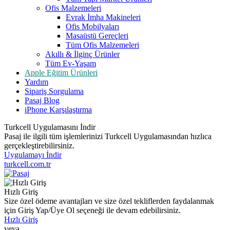
Ofis Malzemeleri
Evrak İmha Makineleri
Ofis Mobilyaları
Masaüstü Gereçleri
Tüm Ofis Malzemeleri
Akıllı & İlginç Ürünler
Tüm Ev-Yaşam
Apple Eğitim Ürünleri
Yardım
Sipariş Sorgulama
Pasaj Blog
iPhone Karşılaştırma
Turkcell Uygulamasını İndir
Pasaj ile ilgili tüm işlemlerinizi Turkcell Uygulamasından hızlıca
gerçekleştirebilirsiniz.
Uygulamayı İndir
turkcell.com.tr
Hızlı Giriş
Size özel ödeme avantajları ve size özel tekliflerden faydalanmak
için Giriş Yap/Üye Ol seçeneği ile devam edebilirsiniz.
Hızlı Giriş
veya