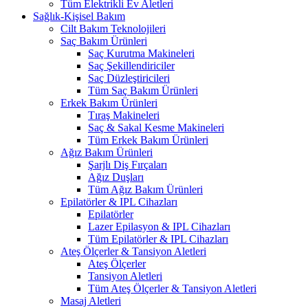
Tüm Elektrikli Ev Aletleri
Sağlık-Kişisel Bakım
Cilt Bakım Teknolojileri
Saç Bakım Ürünleri
Saç Kurutma Makineleri
Saç Şekillendiriciler
Saç Düzleştiricileri
Tüm Saç Bakım Ürünleri
Erkek Bakım Ürünleri
Tıraş Makineleri
Saç & Sakal Kesme Makineleri
Tüm Erkek Bakım Ürünleri
Ağız Bakım Ürünleri
Şarjlı Diş Fırçaları
Ağız Duşları
Tüm Ağız Bakım Ürünleri
Epilatörler & IPL Cihazları
Epilatörler
Lazer Epilasyon & IPL Cihazları
Tüm Epilatörler & IPL Cihazları
Ateş Ölçerler & Tansiyon Aletleri
Ateş Ölçerler
Tansiyon Aletleri
Tüm Ateş Ölçerler & Tansiyon Aletleri
Masaj Aletleri