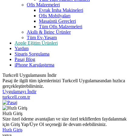
Ofis Malzemeleri
Evrak İmha Makineleri
Ofis Mobilyaları
Masaüstü Gereçleri
Tüm Ofis Malzemeleri
Akıllı & İlginç Ürünler
Tüm Ev-Yaşam
Apple Eğitim Ürünleri
Yardım
Sipariş Sorgulama
Pasaj Blog
iPhone Karşılaştırma
Turkcell Uygulamasını İndir
Pasaj ile ilgili tüm işlemlerinizi Turkcell Uygulamasından hızlıca
gerçekleştirebilirsiniz.
Uygulamayı İndir
turkcell.com.tr
Hızlı Giriş
Size özel ödeme avantajları ve size özel tekliflerden faydalanmak
için Giriş Yap/Üye Ol seçeneği ile devam edebilirsiniz.
Hızlı Giriş
veya