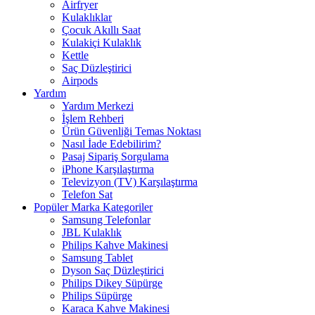
Airfryer
Kulaklıklar
Çocuk Akıllı Saat
Kulakiçi Kulaklık
Kettle
Saç Düzleştirici
Airpods
Yardım
Yardım Merkezi
İşlem Rehberi
Ürün Güvenliği Temas Noktası
Nasıl İade Edebilirim?
Pasaj Sipariş Sorgulama
iPhone Karşılaştırma
Televizyon (TV) Karşılaştırma
Telefon Sat
Popüler Marka Kategoriler
Samsung Telefonlar
JBL Kulaklık
Philips Kahve Makinesi
Samsung Tablet
Dyson Saç Düzleştirici
Philips Dikey Süpürge
Philips Süpürge
Karaca Kahve Makinesi