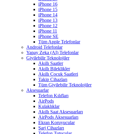
iPhone 16
iPhone 15
iPhone 14
iPhone 13
iPhone 12
iPhone 11
iPhone SE
Tüm Apple Telefonlar
Android Telefonlar
Yapay Zeka (AI) Telefonlar
Giyilebilir Teknolojiler
Akıllı Saatler
Akıllı Bileklikler
Akıllı Çocuk Saatleri
Takip Cihazları
Tüm Giyilebilir Teknolojiler
Aksesuarlar
Telefon Kılıfları
AirPods
Kulaklıklar
Akıllı Saat Aksesuarları
AirPods Aksesuarları
Ekran Koruyucular
Şarj Cihazları
Telefon Tutucular