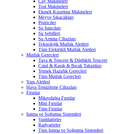
Çay Makineleri
Tost Makineleri
Ekmek Kızartma Makineleri
Meyve Sıkacakları
Pişiriciler
Su Isıtıcıları
Su Sebilleri
Su Arıtma Cihazları
Teknolojik Mutfak Aletleri
Tüm Elektrikli Mutfak Aletleri
Mutfak Gereçleri
Tava & Tencere & Düdüklü Tencere
Çatal & Kaşık & Bıçak Takımları
Yemek Hazırlık Gereçleri
Tüm Mutfak Gereçleri
Yapı Aletleri
Hava Temizleme Cihazları
Fırınlar
Mikrodalga Fırınlar
Mini Fırınlar
Tüm Fırınlar
Isıtma ve Soğutma Sistemleri
Vantilatörler
Radyatörler
Tüm Isıtma ve Soğutma Sistemleri