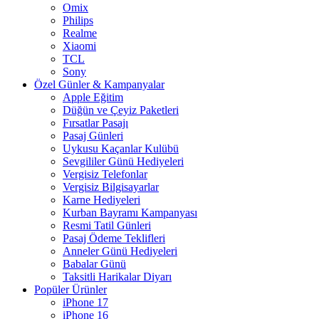
Omix
Philips
Realme
Xiaomi
TCL
Sony
Özel Günler & Kampanyalar
Apple Eğitim
Düğün ve Çeyiz Paketleri
Fırsatlar Pasajı
Pasaj Günleri
Uykusu Kaçanlar Kulübü
Sevgililer Günü Hediyeleri
Vergisiz Telefonlar
Vergisiz Bilgisayarlar
Karne Hediyeleri
Kurban Bayramı Kampanyası
Resmi Tatil Günleri
Pasaj Ödeme Teklifleri
Anneler Günü Hediyeleri
Babalar Günü
Taksitli Harikalar Diyarı
Popüler Ürünler
iPhone 17
iPhone 16