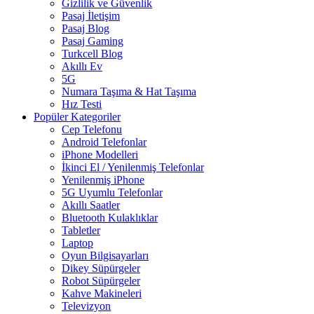
Gizlilik ve Güvenlik
Pasaj İletişim
Pasaj Blog
Pasaj Gaming
Turkcell Blog
Akıllı Ev
5G
Numara Taşıma & Hat Taşıma
Hız Testi
Popüler Kategoriler
Cep Telefonu
Android Telefonlar
iPhone Modelleri
İkinci El / Yenilenmiş Telefonlar
Yenilenmiş iPhone
5G Uyumlu Telefonlar
Akıllı Saatler
Bluetooth Kulaklıklar
Tabletler
Laptop
Oyun Bilgisayarları
Dikey Süpürgeler
Robot Süpürgeler
Kahve Makineleri
Televizyon