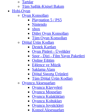
Tartılar
Tüm Sağlık-Kişisel Bakım
Hobi-Oyun
Oyun Konsolları
Playstation 5 / PS5
Nintendo
xbox
Diğer Oyun Konsolları
Tüm Oyun Konsolları
Dijital Ürün Kodları
Destek Kartları
Oyun Pinleri - Üyelikler
Spor - Dizi - Film Yayın Paketleri
Online Eğitim
Eğlence ve Müzik
Saklama Alanı
Dijital Sigorta Ürünleri
Tüm Dijital Ürün Kodları
Oyuncu Aksesuarları
Oyuncu Klavyeleri
Oyuncu Mouseları
Oyuncu Kulaklıkları
Oyuncu Koltukları
Oyuncu Joystickleri
Konsol Aksesuarları