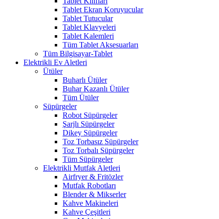
Tablet Kılıfları
Tablet Ekran Koruyucular
Tablet Tutucular
Tablet Klavyeleri
Tablet Kalemleri
Tüm Tablet Aksesuarları
Tüm Bilgisayar-Tablet
Elektrikli Ev Aletleri
Ütüler
Buharlı Ütüler
Buhar Kazanlı Ütüler
Tüm Ütüler
Süpürgeler
Robot Süpürgeler
Şarjlı Süpürgeler
Dikey Süpürgeler
Toz Torbasız Süpürgeler
Toz Torbalı Süpürgeler
Tüm Süpürgeler
Elektrikli Mutfak Aletleri
Airfryer & Fritözler
Mutfak Robotları
Blender & Mikserler
Kahve Makineleri
Kahve Çeşitleri