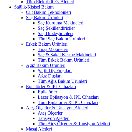
Tüm Elektrikli Ev Aletleri
Sağlık-Kişisel Bakım
Cilt Bakım Teknolojileri
Saç Bakım Ürünleri
Saç Kurutma Makineleri
Saç Şekillendiriciler
Saç Düzleştiricileri
Tüm Saç Bakım Ürünleri
Erkek Bakım Ürünleri
Tıraş Makineleri
Saç & Sakal Kesme Makineleri
Tüm Erkek Bakım Ürünleri
Ağız Bakım Ürünleri
Şarjlı Diş Fırçaları
Ağız Duşları
Tüm Ağız Bakım Ürünleri
Epilatörler & IPL Cihazları
Epilatörler
Lazer Epilasyon & IPL Cihazları
Tüm Epilatörler & IPL Cihazları
Ateş Ölçerler & Tansiyon Aletleri
Ateş Ölçerler
Tansiyon Aletleri
Tüm Ateş Ölçerler & Tansiyon Aletleri
Masaj Aletleri