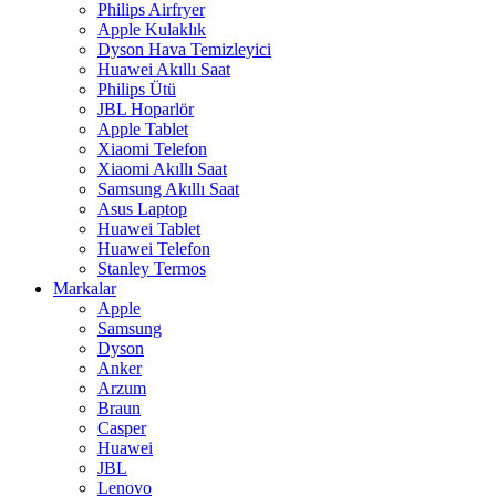
Philips Airfryer
Apple Kulaklık
Dyson Hava Temizleyici
Huawei Akıllı Saat
Philips Ütü
JBL Hoparlör
Apple Tablet
Xiaomi Telefon
Xiaomi Akıllı Saat
Samsung Akıllı Saat
Asus Laptop
Huawei Tablet
Huawei Telefon
Stanley Termos
Markalar
Apple
Samsung
Dyson
Anker
Arzum
Braun
Casper
Huawei
JBL
Lenovo