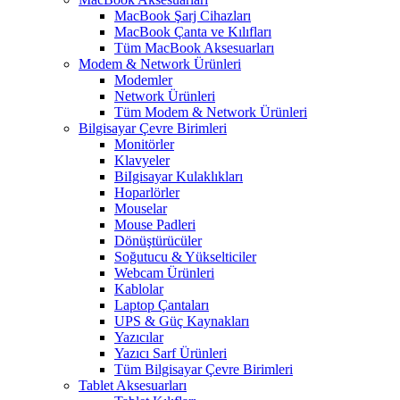
MacBook Şarj Cihazları
MacBook Çanta ve Kılıfları
Tüm MacBook Aksesuarları
Modem & Network Ürünleri
Modemler
Network Ürünleri
Tüm Modem & Network Ürünleri
Bilgisayar Çevre Birimleri
Monitörler
Klavyeler
BiIgisayar Kulaklıkları
Hoparlörler
Mouselar
Mouse Padleri
Dönüştürücüler
Soğutucu & Yükselticiler
Webcam Ürünleri
Kablolar
Laptop Çantaları
UPS & Güç Kaynakları
Yazıcılar
Yazıcı Sarf Ürünleri
Tüm Bilgisayar Çevre Birimleri
Tablet Aksesuarları