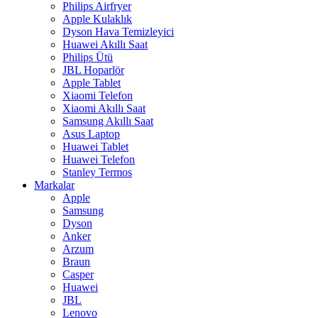
Philips Airfryer
Apple Kulaklık
Dyson Hava Temizleyici
Huawei Akıllı Saat
Philips Ütü
JBL Hoparlör
Apple Tablet
Xiaomi Telefon
Xiaomi Akıllı Saat
Samsung Akıllı Saat
Asus Laptop
Huawei Tablet
Huawei Telefon
Stanley Termos
Markalar
Apple
Samsung
Dyson
Anker
Arzum
Braun
Casper
Huawei
JBL
Lenovo