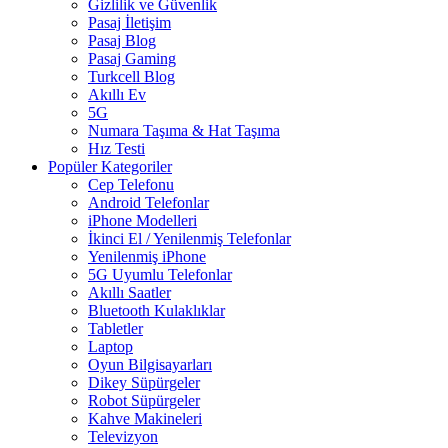
Gizlilik ve Güvenlik
Pasaj İletişim
Pasaj Blog
Pasaj Gaming
Turkcell Blog
Akıllı Ev
5G
Numara Taşıma & Hat Taşıma
Hız Testi
Popüler Kategoriler
Cep Telefonu
Android Telefonlar
iPhone Modelleri
İkinci El / Yenilenmiş Telefonlar
Yenilenmiş iPhone
5G Uyumlu Telefonlar
Akıllı Saatler
Bluetooth Kulaklıklar
Tabletler
Laptop
Oyun Bilgisayarları
Dikey Süpürgeler
Robot Süpürgeler
Kahve Makineleri
Televizyon