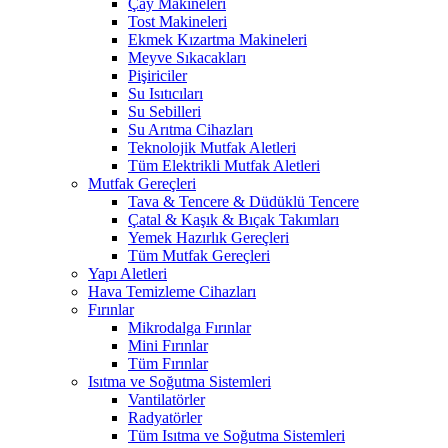
Çay Makineleri
Tost Makineleri
Ekmek Kızartma Makineleri
Meyve Sıkacakları
Pişiriciler
Su Isıtıcıları
Su Sebilleri
Su Arıtma Cihazları
Teknolojik Mutfak Aletleri
Tüm Elektrikli Mutfak Aletleri
Mutfak Gereçleri
Tava & Tencere & Düdüklü Tencere
Çatal & Kaşık & Bıçak Takımları
Yemek Hazırlık Gereçleri
Tüm Mutfak Gereçleri
Yapı Aletleri
Hava Temizleme Cihazları
Fırınlar
Mikrodalga Fırınlar
Mini Fırınlar
Tüm Fırınlar
Isıtma ve Soğutma Sistemleri
Vantilatörler
Radyatörler
Tüm Isıtma ve Soğutma Sistemleri