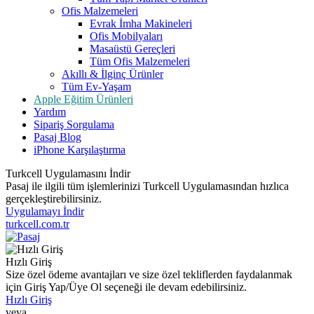
Ofis Malzemeleri
Evrak İmha Makineleri
Ofis Mobilyaları
Masaüstü Gereçleri
Tüm Ofis Malzemeleri
Akıllı & İlginç Ürünler
Tüm Ev-Yaşam
Apple Eğitim Ürünleri
Yardım
Sipariş Sorgulama
Pasaj Blog
iPhone Karşılaştırma
Turkcell Uygulamasını İndir
Pasaj ile ilgili tüm işlemlerinizi Turkcell Uygulamasından hızlıca
gerçekleştirebilirsiniz.
Uygulamayı İndir
turkcell.com.tr
Hızlı Giriş
Size özel ödeme avantajları ve size özel tekliflerden faydalanmak
için Giriş Yap/Üye Ol seçeneği ile devam edebilirsiniz.
Hızlı Giriş
veya