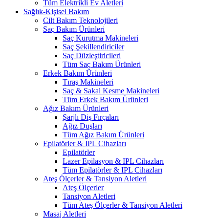
Tüm Elektrikli Ev Aletleri
Sağlık-Kişisel Bakım
Cilt Bakım Teknolojileri
Saç Bakım Ürünleri
Saç Kurutma Makineleri
Saç Şekillendiriciler
Saç Düzleştiricileri
Tüm Saç Bakım Ürünleri
Erkek Bakım Ürünleri
Tıraş Makineleri
Saç & Sakal Kesme Makineleri
Tüm Erkek Bakım Ürünleri
Ağız Bakım Ürünleri
Şarjlı Diş Fırçaları
Ağız Duşları
Tüm Ağız Bakım Ürünleri
Epilatörler & IPL Cihazları
Epilatörler
Lazer Epilasyon & IPL Cihazları
Tüm Epilatörler & IPL Cihazları
Ateş Ölçerler & Tansiyon Aletleri
Ateş Ölçerler
Tansiyon Aletleri
Tüm Ateş Ölçerler & Tansiyon Aletleri
Masaj Aletleri