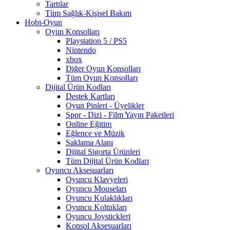
Tartılar
Tüm Sağlık-Kişisel Bakım
Hobi-Oyun
Oyun Konsolları
Playstation 5 / PS5
Nintendo
xbox
Diğer Oyun Konsolları
Tüm Oyun Konsolları
Dijital Ürün Kodları
Destek Kartları
Oyun Pinleri - Üyelikler
Spor - Dizi - Film Yayın Paketleri
Online Eğitim
Eğlence ve Müzik
Saklama Alanı
Dijital Sigorta Ürünleri
Tüm Dijital Ürün Kodları
Oyuncu Aksesuarları
Oyuncu Klavyeleri
Oyuncu Mouseları
Oyuncu Kulaklıkları
Oyuncu Koltukları
Oyuncu Joystickleri
Konsol Aksesuarları