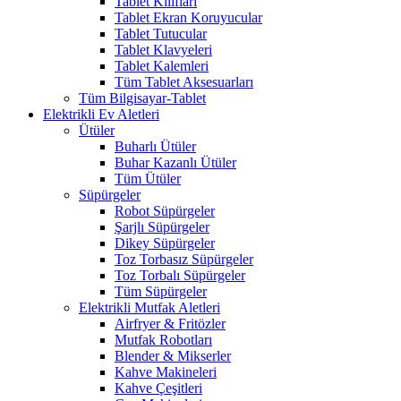
Tablet Kılıfları
Tablet Ekran Koruyucular
Tablet Tutucular
Tablet Klavyeleri
Tablet Kalemleri
Tüm Tablet Aksesuarları
Tüm Bilgisayar-Tablet
Elektrikli Ev Aletleri
Ütüler
Buharlı Ütüler
Buhar Kazanlı Ütüler
Tüm Ütüler
Süpürgeler
Robot Süpürgeler
Şarjlı Süpürgeler
Dikey Süpürgeler
Toz Torbasız Süpürgeler
Toz Torbalı Süpürgeler
Tüm Süpürgeler
Elektrikli Mutfak Aletleri
Airfryer & Fritözler
Mutfak Robotları
Blender & Mikserler
Kahve Makineleri
Kahve Çeşitleri