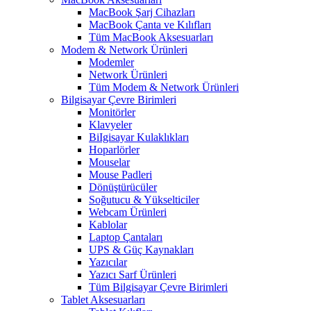
MacBook Şarj Cihazları
MacBook Çanta ve Kılıfları
Tüm MacBook Aksesuarları
Modem & Network Ürünleri
Modemler
Network Ürünleri
Tüm Modem & Network Ürünleri
Bilgisayar Çevre Birimleri
Monitörler
Klavyeler
BiIgisayar Kulaklıkları
Hoparlörler
Mouselar
Mouse Padleri
Dönüştürücüler
Soğutucu & Yükselticiler
Webcam Ürünleri
Kablolar
Laptop Çantaları
UPS & Güç Kaynakları
Yazıcılar
Yazıcı Sarf Ürünleri
Tüm Bilgisayar Çevre Birimleri
Tablet Aksesuarları