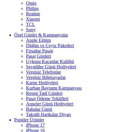
Omix
Philips
Realme
Xiaomi
TCL
Sony
Özel Günler & Kampanyalar
Apple Eğitim
Düğün ve Çeyiz Paketleri
Fırsatlar Pasajı
Pasaj Günleri
Uykusu Kaçanlar Kulübü
Sevgililer Günü Hediyeleri
Vergisiz Telefonlar
Vergisiz Bilgisayarlar
Karne Hediyeleri
Kurban Bayramı Kampanyası
Resmi Tatil Günleri
Pasaj Ödeme Teklifleri
Anneler Günü Hediyeleri
Babalar Günü
Taksitli Harikalar Diyarı
Popüler Ürünler
iPhone 17
iPhone 16