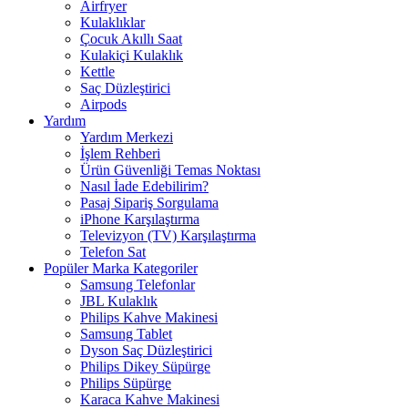
Airfryer
Kulaklıklar
Çocuk Akıllı Saat
Kulakiçi Kulaklık
Kettle
Saç Düzleştirici
Airpods
Yardım
Yardım Merkezi
İşlem Rehberi
Ürün Güvenliği Temas Noktası
Nasıl İade Edebilirim?
Pasaj Sipariş Sorgulama
iPhone Karşılaştırma
Televizyon (TV) Karşılaştırma
Telefon Sat
Popüler Marka Kategoriler
Samsung Telefonlar
JBL Kulaklık
Philips Kahve Makinesi
Samsung Tablet
Dyson Saç Düzleştirici
Philips Dikey Süpürge
Philips Süpürge
Karaca Kahve Makinesi