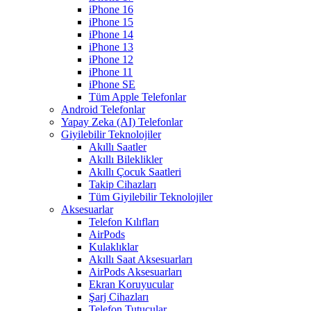
iPhone 16
iPhone 15
iPhone 14
iPhone 13
iPhone 12
iPhone 11
iPhone SE
Tüm Apple Telefonlar
Android Telefonlar
Yapay Zeka (AI) Telefonlar
Giyilebilir Teknolojiler
Akıllı Saatler
Akıllı Bileklikler
Akıllı Çocuk Saatleri
Takip Cihazları
Tüm Giyilebilir Teknolojiler
Aksesuarlar
Telefon Kılıfları
AirPods
Kulaklıklar
Akıllı Saat Aksesuarları
AirPods Aksesuarları
Ekran Koruyucular
Şarj Cihazları
Telefon Tutucular