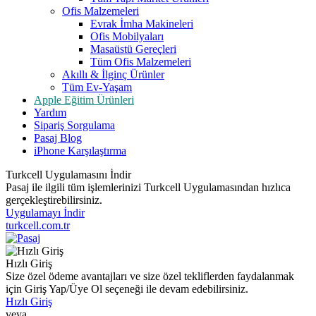
Ofis Malzemeleri
Evrak İmha Makineleri
Ofis Mobilyaları
Masaüstü Gereçleri
Tüm Ofis Malzemeleri
Akıllı & İlginç Ürünler
Tüm Ev-Yaşam
Apple Eğitim Ürünleri
Yardım
Sipariş Sorgulama
Pasaj Blog
iPhone Karşılaştırma
Turkcell Uygulamasını İndir
Pasaj ile ilgili tüm işlemlerinizi Turkcell Uygulamasından hızlıca
gerçekleştirebilirsiniz.
Uygulamayı İndir
turkcell.com.tr
Hızlı Giriş
Size özel ödeme avantajları ve size özel tekliflerden faydalanmak
için Giriş Yap/Üye Ol seçeneği ile devam edebilirsiniz.
Hızlı Giriş
veya