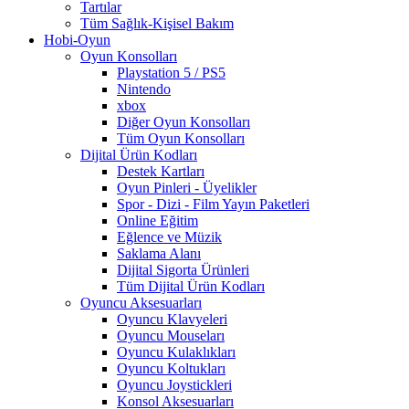
Tartılar
Tüm Sağlık-Kişisel Bakım
Hobi-Oyun
Oyun Konsolları
Playstation 5 / PS5
Nintendo
xbox
Diğer Oyun Konsolları
Tüm Oyun Konsolları
Dijital Ürün Kodları
Destek Kartları
Oyun Pinleri - Üyelikler
Spor - Dizi - Film Yayın Paketleri
Online Eğitim
Eğlence ve Müzik
Saklama Alanı
Dijital Sigorta Ürünleri
Tüm Dijital Ürün Kodları
Oyuncu Aksesuarları
Oyuncu Klavyeleri
Oyuncu Mouseları
Oyuncu Kulaklıkları
Oyuncu Koltukları
Oyuncu Joystickleri
Konsol Aksesuarları