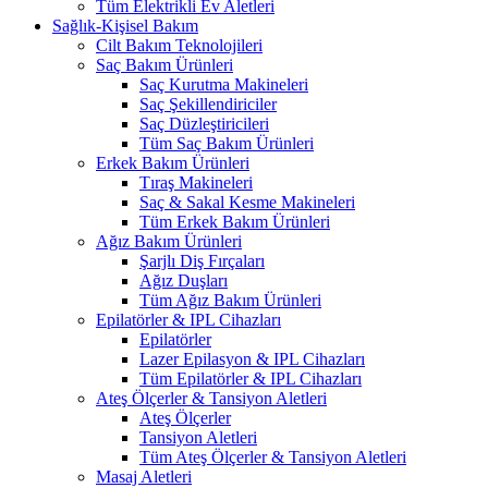
Tüm Elektrikli Ev Aletleri
Sağlık-Kişisel Bakım
Cilt Bakım Teknolojileri
Saç Bakım Ürünleri
Saç Kurutma Makineleri
Saç Şekillendiriciler
Saç Düzleştiricileri
Tüm Saç Bakım Ürünleri
Erkek Bakım Ürünleri
Tıraş Makineleri
Saç & Sakal Kesme Makineleri
Tüm Erkek Bakım Ürünleri
Ağız Bakım Ürünleri
Şarjlı Diş Fırçaları
Ağız Duşları
Tüm Ağız Bakım Ürünleri
Epilatörler & IPL Cihazları
Epilatörler
Lazer Epilasyon & IPL Cihazları
Tüm Epilatörler & IPL Cihazları
Ateş Ölçerler & Tansiyon Aletleri
Ateş Ölçerler
Tansiyon Aletleri
Tüm Ateş Ölçerler & Tansiyon Aletleri
Masaj Aletleri