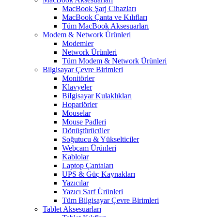
MacBook Şarj Cihazları
MacBook Çanta ve Kılıfları
Tüm MacBook Aksesuarları
Modem & Network Ürünleri
Modemler
Network Ürünleri
Tüm Modem & Network Ürünleri
Bilgisayar Çevre Birimleri
Monitörler
Klavyeler
BiIgisayar Kulaklıkları
Hoparlörler
Mouselar
Mouse Padleri
Dönüştürücüler
Soğutucu & Yükselticiler
Webcam Ürünleri
Kablolar
Laptop Çantaları
UPS & Güç Kaynakları
Yazıcılar
Yazıcı Sarf Ürünleri
Tüm Bilgisayar Çevre Birimleri
Tablet Aksesuarları