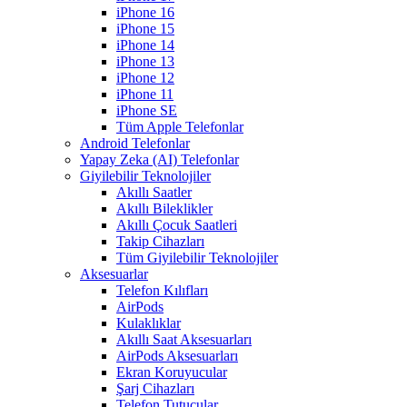
iPhone 16
iPhone 15
iPhone 14
iPhone 13
iPhone 12
iPhone 11
iPhone SE
Tüm Apple Telefonlar
Android Telefonlar
Yapay Zeka (AI) Telefonlar
Giyilebilir Teknolojiler
Akıllı Saatler
Akıllı Bileklikler
Akıllı Çocuk Saatleri
Takip Cihazları
Tüm Giyilebilir Teknolojiler
Aksesuarlar
Telefon Kılıfları
AirPods
Kulaklıklar
Akıllı Saat Aksesuarları
AirPods Aksesuarları
Ekran Koruyucular
Şarj Cihazları
Telefon Tutucular