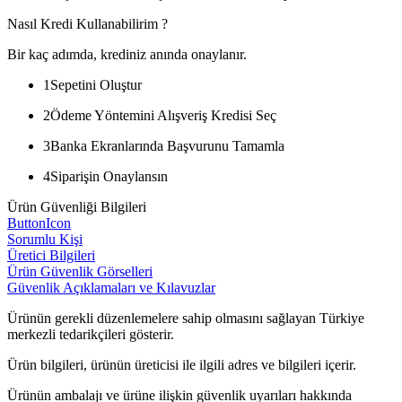
Nasıl Kredi Kullanabilirim ?
Bir kaç adımda, krediniz anında onaylanır.
1
Sepetini Oluştur
2
Ödeme Yöntemini Alışveriş Kredisi Seç
3
Banka Ekranlarında Başvurunu Tamamla
4
Siparişin Onaylansın
Ürün Güvenliği Bilgileri
ButtonIcon
Sorumlu Kişi
Üretici Bilgileri
Ürün Güvenlik Görselleri
Güvenlik Açıklamaları ve Kılavuzlar
Ürünün gerekli düzenlemelere sahip olmasını sağlayan Türkiye
merkezli tedarikçileri gösterir.
Ürün bilgileri, ürünün üreticisi ile ilgili adres ve bilgileri içerir.
Ürünün ambalajı ve ürüne ilişkin güvenlik uyarıları hakkında