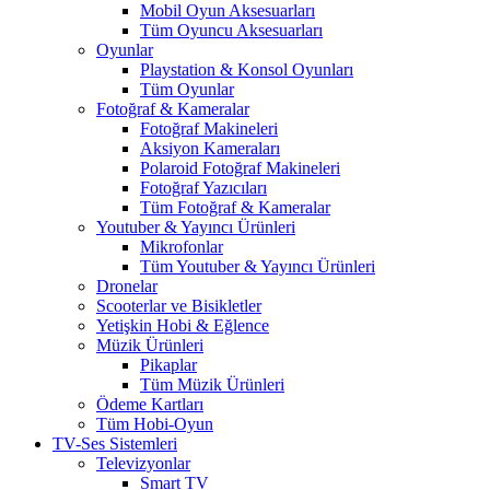
Mobil Oyun Aksesuarları
Tüm Oyuncu Aksesuarları
Oyunlar
Playstation & Konsol Oyunları
Tüm Oyunlar
Fotoğraf & Kameralar
Fotoğraf Makineleri
Aksiyon Kameraları
Polaroid Fotoğraf Makineleri
Fotoğraf Yazıcıları
Tüm Fotoğraf & Kameralar
Youtuber & Yayıncı Ürünleri
Mikrofonlar
Tüm Youtuber & Yayıncı Ürünleri
Dronelar
Scooterlar ve Bisikletler
Yetişkin Hobi & Eğlence
Müzik Ürünleri
Pikaplar
Tüm Müzik Ürünleri
Ödeme Kartları
Tüm Hobi-Oyun
TV-Ses Sistemleri
Televizyonlar
Smart TV