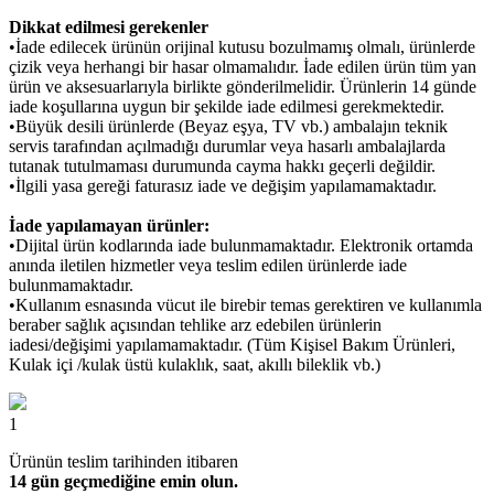
Dikkat edilmesi gerekenler
•İade edilecek ürünün orijinal kutusu bozulmamış olmalı, ürünlerde
çizik veya herhangi bir hasar olmamalıdır. İade edilen ürün tüm yan
ürün ve aksesuarlarıyla birlikte gönderilmelidir. Ürünlerin 14 günde
iade koşullarına uygun bir şekilde iade edilmesi gerekmektedir.
•Büyük desili ürünlerde (Beyaz eşya, TV vb.) ambalajın teknik
servis tarafından açılmadığı durumlar veya hasarlı ambalajlarda
tutanak tutulmaması durumunda cayma hakkı geçerli değildir.
•İlgili yasa gereği faturasız iade ve değişim yapılamamaktadır.
İade yapılamayan ürünler:
•Dijital ürün kodlarında iade bulunmamaktadır. Elektronik ortamda
anında iletilen hizmetler veya teslim edilen ürünlerde iade
bulunmamaktadır.
•Kullanım esnasında vücut ile birebir temas gerektiren ve kullanımla
beraber sağlık açısından tehlike arz edebilen ürünlerin
iadesi/değişimi yapılamamaktadır. (Tüm Kişisel Bakım Ürünleri,
Kulak içi /kulak üstü kulaklık, saat, akıllı bileklik vb.)
1
Ürünün teslim tarihinden itibaren
14 gün geçmediğine emin olun.