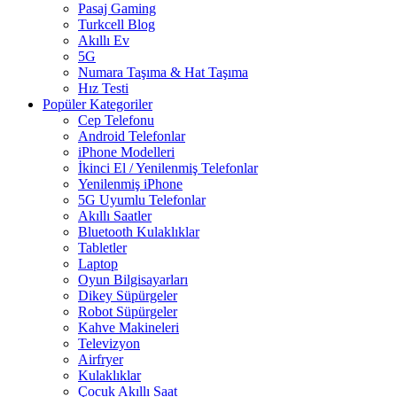
Pasaj Gaming
Turkcell Blog
Akıllı Ev
5G
Numara Taşıma & Hat Taşıma
Hız Testi
Popüler Kategoriler
Cep Telefonu
Android Telefonlar
iPhone Modelleri
İkinci El / Yenilenmiş Telefonlar
Yenilenmiş iPhone
5G Uyumlu Telefonlar
Akıllı Saatler
Bluetooth Kulaklıklar
Tabletler
Laptop
Oyun Bilgisayarları
Dikey Süpürgeler
Robot Süpürgeler
Kahve Makineleri
Televizyon
Airfryer
Kulaklıklar
Çocuk Akıllı Saat