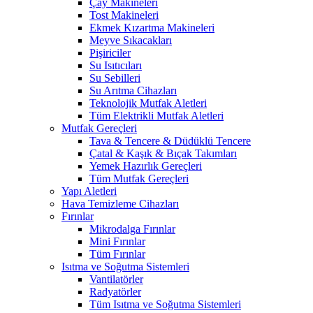
Çay Makineleri
Tost Makineleri
Ekmek Kızartma Makineleri
Meyve Sıkacakları
Pişiriciler
Su Isıtıcıları
Su Sebilleri
Su Arıtma Cihazları
Teknolojik Mutfak Aletleri
Tüm Elektrikli Mutfak Aletleri
Mutfak Gereçleri
Tava & Tencere & Düdüklü Tencere
Çatal & Kaşık & Bıçak Takımları
Yemek Hazırlık Gereçleri
Tüm Mutfak Gereçleri
Yapı Aletleri
Hava Temizleme Cihazları
Fırınlar
Mikrodalga Fırınlar
Mini Fırınlar
Tüm Fırınlar
Isıtma ve Soğutma Sistemleri
Vantilatörler
Radyatörler
Tüm Isıtma ve Soğutma Sistemleri