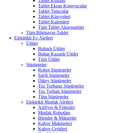
Tablet Kılıfları
Tablet Ekran Koruyucular
Tablet Tutucular
Tablet Klavyeleri
Tablet Kalemleri
Tüm Tablet Aksesuarları
Tüm Bilgisayar-Tablet
Elektrikli Ev Aletleri
Ütüler
Buharlı Ütüler
Buhar Kazanlı Ütüler
Tüm Ütüler
Süpürgeler
Robot Süpürgeler
Şarjlı Süpürgeler
Dikey Süpürgeler
Toz Torbasız Süpürgeler
Toz Torbalı Süpürgeler
Tüm Süpürgeler
Elektrikli Mutfak Aletleri
Airfryer & Fritözler
Mutfak Robotları
Blender & Mikserler
Kahve Makineleri
Kahve Çeşitleri