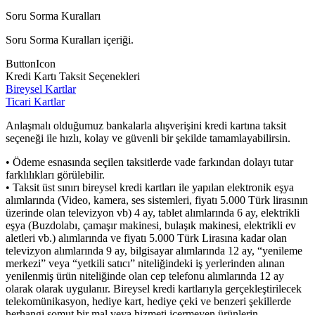
Soru Sorma Kuralları
Soru Sorma Kuralları içeriği.
ButtonIcon
Kredi Kartı Taksit Seçenekleri
Bireysel Kartlar
Ticari Kartlar
Anlaşmalı olduğumuz bankalarla alışverişini kredi kartına taksit
seçeneği ile hızlı, kolay ve güvenli bir şekilde tamamlayabilirsin.
• Ödeme esnasında seçilen taksitlerde vade farkından dolayı tutar
farklılıkları görülebilir.
• Taksit üst sınırı bireysel kredi kartları ile yapılan elektronik eşya
alımlarında (Video, kamera, ses sistemleri, fiyatı 5.000 Türk lirasının
üzerinde olan televizyon vb) 4 ay, tablet alımlarında 6 ay, elektrikli
eşya (Buzdolabı, çamaşır makinesi, bulaşık makinesi, elektrikli ev
aletleri vb.) alımlarında ve fiyatı 5.000 Türk Lirasına kadar olan
televizyon alımlarında 9 ay, bilgisayar alımlarında 12 ay, “yenileme
merkezi” veya “yetkili satıcı” niteliğindeki iş yerlerinden alınan
yenilenmiş ürün niteliğinde olan cep telefonu alımlarında 12 ay
olarak olarak uygulanır. Bireysel kredi kartlarıyla gerçekleştirilecek
telekomünikasyon, hediye kart, hediye çeki ve benzeri şekillerde
herhangi somut bir mal veya hizmeti içermeyen ürünlerin