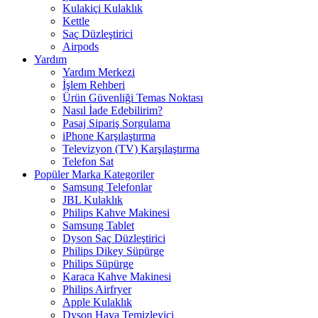
Kulakiçi Kulaklık
Kettle
Saç Düzleştirici
Airpods
Yardım
Yardım Merkezi
İşlem Rehberi
Ürün Güvenliği Temas Noktası
Nasıl İade Edebilirim?
Pasaj Sipariş Sorgulama
iPhone Karşılaştırma
Televizyon (TV) Karşılaştırma
Telefon Sat
Popüler Marka Kategoriler
Samsung Telefonlar
JBL Kulaklık
Philips Kahve Makinesi
Samsung Tablet
Dyson Saç Düzleştirici
Philips Dikey Süpürge
Philips Süpürge
Karaca Kahve Makinesi
Philips Airfryer
Apple Kulaklık
Dyson Hava Temizleyici