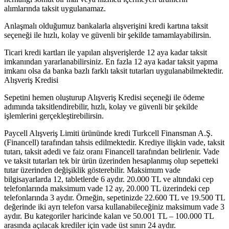
alımlarında taksit uygulanamaz.
Anlaşmalı olduğumuz bankalarla alışverişini kredi kartına taksit
seçeneği ile hızlı, kolay ve güvenli bir şekilde tamamlayabilirsin.
Ticari kredi kartları ile yapılan alışverişlerde 12 aya kadar taksit
imkanından yararlanabilirsiniz. En fazla 12 aya kadar taksit yapma
imkanı olsa da banka bazlı farklı taksit tutarları uygulanabilmektedir.
Alışveriş Kredisi
Sepetini hemen oluşturup Alışveriş Kredisi seçeneği ile ödeme
adımında taksitlendirebilir, hızlı, kolay ve güvenli bir şekilde
işlemlerini gerçekleştirebilirsin.
Paycell Alışveriş Limiti ürününde kredi Turkcell Finansman A.Ş.
(Financell) tarafından tahsis edilmektedir. Krediye ilişkin vade, taksit
tutarı, taksit adedi ve faiz oranı Financell tarafından belirlenir. Vade
ve taksit tutarları tek bir ürün üzerinden hesaplanmış olup sepetteki
tutar üzerinden değişiklik gösterebilir. Maksimum vade
bilgisayarlarda 12, tabletlerde 6 aydır. 20.000 TL ve altındaki cep
telefonlarında maksimum vade 12 ay, 20.000 TL üzerindeki cep
telefonlarında 3 aydır. Örneğin, sepetinizde 22.600 TL ve 19.500 TL
değerinde iki ayrı telefon varsa kullanabileceğiniz maksimum vade 3
aydır. Bu kategoriler haricinde kalan ve 50.001 TL – 100.000 TL
arasında açılacak krediler için vade üst sınırı 24 aydır.