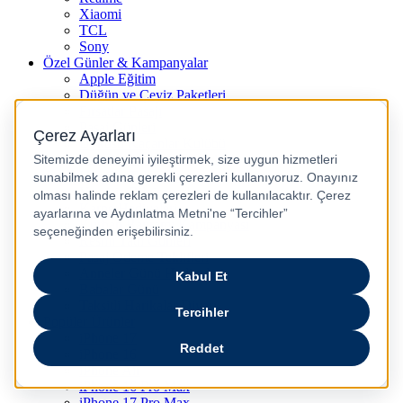
Xiaomi
TCL
Sony
Özel Günler & Kampanyalar
Apple Eğitim
Düğün ve Çeyiz Paketleri
Fırsatlar Pasajı
Pasaj Günleri
Uykusu Kaçanlar Kulübü
Sevgililer Günü Hediyeleri
Vergisiz Telefonlar
Vergisiz Bilgisayarlar
Karne Hediyeleri
Kurban Bayramı Kampanyası
Resmi Tatil Günleri
Pasaj Ödeme Teklifleri
Anneler Günü Hediyeleri
Babalar Günü
Taksitli Harikalar Diyarı
Popüler Ürünler
iPhone 17
iPhone 16
iPhone Air
iPhone 16 Pro Max
iPhone 17 Pro Max