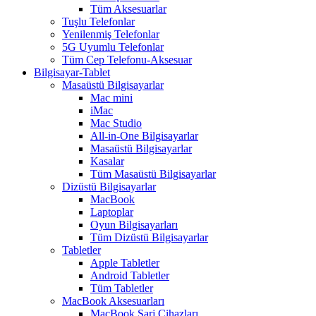
Tüm Aksesuarlar
Tuşlu Telefonlar
Yenilenmiş Telefonlar
5G Uyumlu Telefonlar
Tüm Cep Telefonu-Aksesuar
Bilgisayar-Tablet
Masaüstü Bilgisayarlar
Mac mini
iMac
Mac Studio
All-in-One Bilgisayarlar
Masaüstü Bilgisayarlar
Kasalar
Tüm Masaüstü Bilgisayarlar
Dizüstü Bilgisayarlar
MacBook
Laptoplar
Oyun Bilgisayarları
Tüm Dizüstü Bilgisayarlar
Tabletler
Apple Tabletler
Android Tabletler
Tüm Tabletler
MacBook Aksesuarları
MacBook Şarj Cihazları