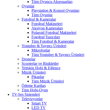
Tüm Oyuncu Aksesuarları
Oyunlar
Playstation & Konsol Oyunları
Tüm Oyunlar
Fotoğraf & Kameralar
Fotoğraf Makineleri
Aksiyon Kameraları
Polaroid Fotoğraf Makineleri
Fotoğraf Yazıcıları
Tüm Fotoğraf & Kameralar
Youtuber & Yayıncı Ürünleri
Mikrofonlar
Tüm Youtuber & Yayıncı Ürünleri
Dronelar
Scooterlar ve Bisikletler
Yetişkin Hobi & Eğlence
Müzik Ürünleri
Pikaplar
Tüm Müzik Ürünleri
Ödeme Kartları
Tüm Hobi-Oyun
TV-Ses Sistemleri
Televizyonlar
Smart TV
LED TV