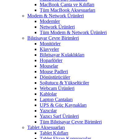
MacBook Çanta ve Kılıfları
Tüm MacBook Aksesuarları
Modem & Network Ürünleri
Modemler
Network Ürünleri
Tüm Modem & Network Ürünleri
Bilgisayar Çevre Birimleri
Monitörler
Klavyeler
BiIgisayar Kulaklıkları
Hoparlörler
Mouselar
Mouse Padleri
Dönüştürücüler
Soğutucu & Yükselticiler
Webcam Ürünleri
Kablolar
Laptop Çantaları
UPS & Güç Kaynakları
Yazıcılar
Yazıcı Sarf Ürünleri
Tüm Bilgisayar Çevre Birimleri
Tablet Aksesuarları
Tablet Kılıfları
Tablet Ekran Koruyucular