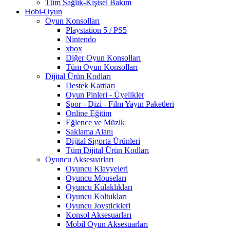
Tüm Sağlık-Kişisel Bakım
Hobi-Oyun
Oyun Konsolları
Playstation 5 / PS5
Nintendo
xbox
Diğer Oyun Konsolları
Tüm Oyun Konsolları
Dijital Ürün Kodları
Destek Kartları
Oyun Pinleri - Üyelikler
Spor - Dizi - Film Yayın Paketleri
Online Eğitim
Eğlence ve Müzik
Saklama Alanı
Dijital Sigorta Ürünleri
Tüm Dijital Ürün Kodları
Oyuncu Aksesuarları
Oyuncu Klavyeleri
Oyuncu Mouseları
Oyuncu Kulaklıkları
Oyuncu Koltukları
Oyuncu Joystickleri
Konsol Aksesuarları
Mobil Oyun Aksesuarları