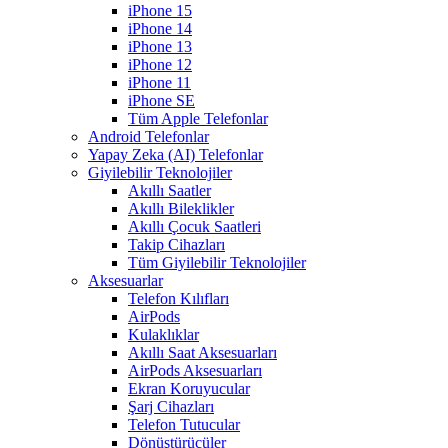
iPhone 15
iPhone 14
iPhone 13
iPhone 12
iPhone 11
iPhone SE
Tüm Apple Telefonlar
Android Telefonlar
Yapay Zeka (AI) Telefonlar
Giyilebilir Teknolojiler
Akıllı Saatler
Akıllı Bileklikler
Akıllı Çocuk Saatleri
Takip Cihazları
Tüm Giyilebilir Teknolojiler
Aksesuarlar
Telefon Kılıfları
AirPods
Kulaklıklar
Akıllı Saat Aksesuarları
AirPods Aksesuarları
Ekran Koruyucular
Şarj Cihazları
Telefon Tutucular
Dönüştürücüler