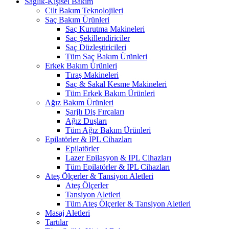
Sağlık-Kişisel Bakım
Cilt Bakım Teknolojileri
Saç Bakım Ürünleri
Saç Kurutma Makineleri
Saç Şekillendiriciler
Saç Düzleştiricileri
Tüm Saç Bakım Ürünleri
Erkek Bakım Ürünleri
Tıraş Makineleri
Saç & Sakal Kesme Makineleri
Tüm Erkek Bakım Ürünleri
Ağız Bakım Ürünleri
Şarjlı Diş Fırçaları
Ağız Duşları
Tüm Ağız Bakım Ürünleri
Epilatörler & IPL Cihazları
Epilatörler
Lazer Epilasyon & IPL Cihazları
Tüm Epilatörler & IPL Cihazları
Ateş Ölçerler & Tansiyon Aletleri
Ateş Ölçerler
Tansiyon Aletleri
Tüm Ateş Ölçerler & Tansiyon Aletleri
Masaj Aletleri
Tartılar