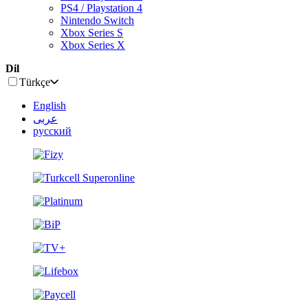
PS4 / Playstation 4
Nintendo Switch
Xbox Series S
Xbox Series X
Dil
Türkçe
English
عربى
русский