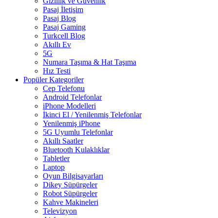
Gizlilik ve Güvenlik
Pasaj İletişim
Pasaj Blog
Pasaj Gaming
Turkcell Blog
Akıllı Ev
5G
Numara Taşıma & Hat Taşıma
Hız Testi
Popüler Kategoriler
Cep Telefonu
Android Telefonlar
iPhone Modelleri
İkinci El / Yenilenmiş Telefonlar
Yenilenmiş iPhone
5G Uyumlu Telefonlar
Akıllı Saatler
Bluetooth Kulaklıklar
Tabletler
Laptop
Oyun Bilgisayarları
Dikey Süpürgeler
Robot Süpürgeler
Kahve Makineleri
Televizyon