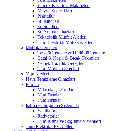
Tost Makineleri
Ekmek Kızartma Makineleri
Meyve Sıkacakları
Pişiriciler
Su Isıtıcıları
Su Sebilleri
Su Arıtma Cihazları
Teknolojik Mutfak Aletleri
Tüm Elektrikli Mutfak Aletleri
Mutfak Gereçleri
Tava & Tencere & Düdüklü Tencere
Çatal & Kaşık & Bıçak Takımları
Yemek Hazırlık Gereçleri
Tüm Mutfak Gereçleri
Yapı Aletleri
Hava Temizleme Cihazları
Fırınlar
Mikrodalga Fırınlar
Mini Fırınlar
Tüm Fırınlar
Isıtma ve Soğutma Sistemleri
Vantilatörler
Radyatörler
Tüm Isıtma ve Soğutma Sistemleri
Tüm Elektrikli Ev Aletleri