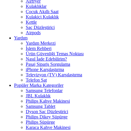
Airfryer
Kulaklıklar
Çocuk Akıllı Saat
Kulakiçi Kulaklık
Kettle
Saç Düzleştirici
Airpods
Yardım
Yardım Merkezi
İşlem Rehberi
Ürün Güvenliği Temas Noktası
Nasıl İade Edebilirim?
Pasaj Sipariş Sorgulama
iPhone Karşılaştırma
Televizyon (TV) Karşılaştırma
Telefon Sat
Popüler Marka Kategoriler
Samsung Telefonlar
JBL Kulaklık
Philips Kahve Makinesi
Samsung Tablet
Dyson Saç Düzleştirici
Philips Dikey Süpürge
Philips Süpürge
Karaca Kahve Makinesi