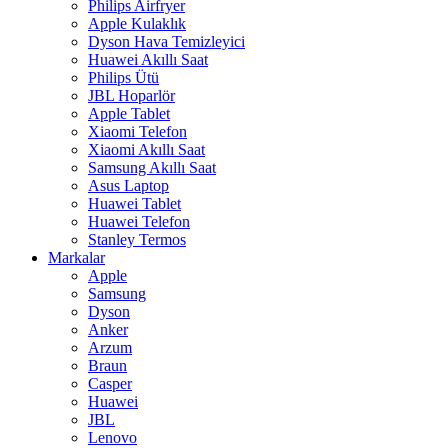
Philips Airfryer
Apple Kulaklık
Dyson Hava Temizleyici
Huawei Akıllı Saat
Philips Ütü
JBL Hoparlör
Apple Tablet
Xiaomi Telefon
Xiaomi Akıllı Saat
Samsung Akıllı Saat
Asus Laptop
Huawei Tablet
Huawei Telefon
Stanley Termos
Markalar
Apple
Samsung
Dyson
Anker
Arzum
Braun
Casper
Huawei
JBL
Lenovo