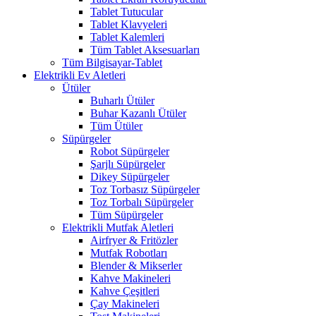
Tablet Tutucular
Tablet Klavyeleri
Tablet Kalemleri
Tüm Tablet Aksesuarları
Tüm Bilgisayar-Tablet
Elektrikli Ev Aletleri
Ütüler
Buharlı Ütüler
Buhar Kazanlı Ütüler
Tüm Ütüler
Süpürgeler
Robot Süpürgeler
Şarjlı Süpürgeler
Dikey Süpürgeler
Toz Torbasız Süpürgeler
Toz Torbalı Süpürgeler
Tüm Süpürgeler
Elektrikli Mutfak Aletleri
Airfryer & Fritözler
Mutfak Robotları
Blender & Mikserler
Kahve Makineleri
Kahve Çeşitleri
Çay Makineleri