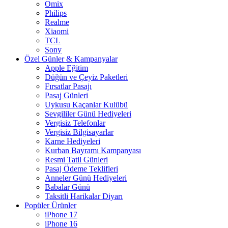
Omix
Philips
Realme
Xiaomi
TCL
Sony
Özel Günler & Kampanyalar
Apple Eğitim
Düğün ve Çeyiz Paketleri
Fırsatlar Pasajı
Pasaj Günleri
Uykusu Kaçanlar Kulübü
Sevgililer Günü Hediyeleri
Vergisiz Telefonlar
Vergisiz Bilgisayarlar
Karne Hediyeleri
Kurban Bayramı Kampanyası
Resmi Tatil Günleri
Pasaj Ödeme Teklifleri
Anneler Günü Hediyeleri
Babalar Günü
Taksitli Harikalar Diyarı
Popüler Ürünler
iPhone 17
iPhone 16