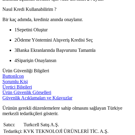
Nasıl Kredi Kullanabilirim ?
Bir kaç adımda, krediniz anında onaylanır.
1
Sepetini Oluştur
2
Ödeme Yöntemini Alışveriş Kredisi Seç
3
Banka Ekranlarında Başvurunu Tamamla
4
Siparişin Onaylansın
Ürün Güvenliği Bilgileri
ButtonIcon
Sorumlu Kişi
Üretici Bilgileri
Ürün Güvenlik Görselleri
Güvenlik Açıklamaları ve Kılavuzlar
Ürünün gerekli düzenlemelere sahip olmasını sağlayan Türkiye
merkezli tedarikçileri gösterir.
Satıcı:
Turkcell Satış A.Ş.
Tedarikçi:
KVK TEKNOLOJİ ÜRÜNLERİ TİC. A.Ş.