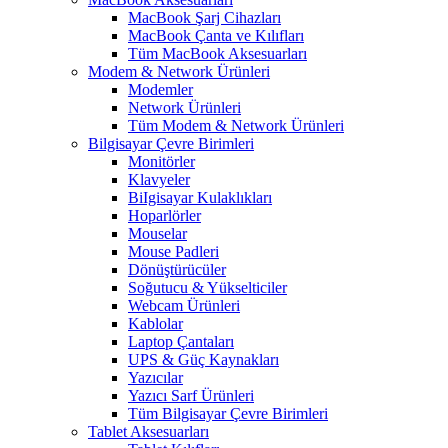
MacBook Şarj Cihazları
MacBook Çanta ve Kılıfları
Tüm MacBook Aksesuarları
Modem & Network Ürünleri
Modemler
Network Ürünleri
Tüm Modem & Network Ürünleri
Bilgisayar Çevre Birimleri
Monitörler
Klavyeler
BiIgisayar Kulaklıkları
Hoparlörler
Mouselar
Mouse Padleri
Dönüştürücüler
Soğutucu & Yükselticiler
Webcam Ürünleri
Kablolar
Laptop Çantaları
UPS & Güç Kaynakları
Yazıcılar
Yazıcı Sarf Ürünleri
Tüm Bilgisayar Çevre Birimleri
Tablet Aksesuarları