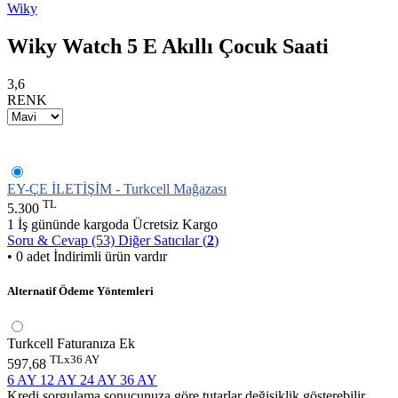
Wiky
Wiky Watch 5 E Akıllı Çocuk Saati
3,6
RENK
EY-ÇE İLETİŞİM - Turkcell Mağazası
TL
5.300
1 İş gününde kargoda
Ücretsiz Kargo
Soru & Cevap (53)
Diğer Satıcılar (
2
)
• 0 adet İndirimli ürün vardır
Alternatif Ödeme Yöntemleri
Turkcell Faturanıza Ek
TLx36 AY
597,68
6 AY
12 AY
24 AY
36 AY
Kredi sorgulama sonucunuza göre tutarlar değişiklik gösterebilir.