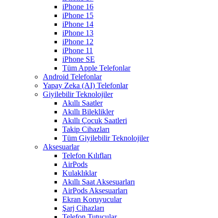
iPhone 16
iPhone 15
iPhone 14
iPhone 13
iPhone 12
iPhone 11
iPhone SE
Tüm Apple Telefonlar
Android Telefonlar
Yapay Zeka (AI) Telefonlar
Giyilebilir Teknolojiler
Akıllı Saatler
Akıllı Bileklikler
Akıllı Çocuk Saatleri
Takip Cihazları
Tüm Giyilebilir Teknolojiler
Aksesuarlar
Telefon Kılıfları
AirPods
Kulaklıklar
Akıllı Saat Aksesuarları
AirPods Aksesuarları
Ekran Koruyucular
Şarj Cihazları
Telefon Tutucular