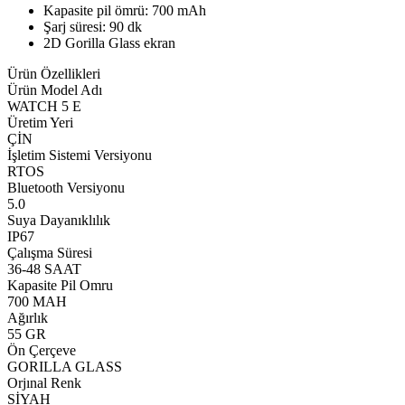
Kapasite pil ömrü: 700 mAh
Şarj süresi: 90 dk
2D Gorilla Glass ekran
Ürün Özellikleri
Ürün Model Adı
WATCH 5 E
Üretim Yeri
ÇİN
İşletim Sistemi Versiyonu
RTOS
Bluetooth Versiyonu
5.0
Suya Dayanıklılık
IP67
Çalışma Süresi
36-48 SAAT
Kapasite Pil Omru
700 MAH
Ağırlık
55 GR
Ön Çerçeve
GORILLA GLASS
Orjınal Renk
SİYAH