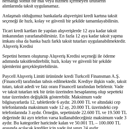
herhangi somut bir mal veya hizmeti içermeyen ürünlerin
alımlarında taksit uygulanamaz.
Anlaşmalı olduğumuz bankalarla alışverişini kredi kartına taksit
seçeneği ile hızlı, kolay ve güvenli bir şekilde tamamlayabilirsin.
Ticari kredi kartları ile yapılan alışverişlerde 12 aya kadar taksit
imkanından yararlanabilirsiniz. En fazla 12 aya kadar taksit yapma
imkanı olsa da banka bazlı farklı taksit tutarları uygulanabilmektedir.
Alışveriş Kredisi
Sepetini hemen oluşturup Alışveriş Kredisi seçeneği ile ödeme
adımında taksitlendirebilir, hızlı, kolay ve güvenli bir şekilde
işlemlerini gerçekleştirebilirsin.
Paycell Alışveriş Limiti ürününde kredi Turkcell Finansman A.Ş.
(Financell) tarafından tahsis edilmektedir. Krediye ilişkin vade, taksit
tutarı, taksit adedi ve faiz oranı Financell tarafından belirlenir. Vade
ve taksit tutarları tek bir ürün üzerinden hesaplanmış olup sepetteki
tutar üzerinden değişiklik gösterebilir. Maksimum vade
bilgisayarlarda 12, tabletlerde 6 aydır. 20.000 TL ve altındaki cep
telefonlarında maksimum vade 12 ay, 20.000 TL üzerindeki cep
telefonlarında 3 aydır. Örneğin, sepetinizde 22.600 TL ve 19.500 TL
değerinde iki ayrı telefon varsa kullanabileceğiniz maksimum vade 3
aydır. Bu kategoriler haricinde kalan ve 50.001 TL – 100.000 TL
arasında açılacak krediler için vade üst sınırı 24 aydır.