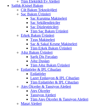
Tüm Elektrikli Ev Aletleri
Sağlık-Kişisel Bakım
Cilt Bakım Teknolojileri
Saç Bakım Ürünleri
Saç Kurutma Makineleri
Saç Şekillendiriciler
Saç Düzleştiricileri
Tüm Saç Bakım Ürünleri
Erkek Bakım Ürünleri
Tıraş Makineleri
Saç & Sakal Kesme Makineleri
Tüm Erkek Bakım Ürünleri
Ağız Bakım Ürünleri
Şarjlı Diş Fırçaları
Ağız Duşları
Tüm Ağız Bakım Ürünleri
Epilatörler & IPL Cihazları
Epilatörler
Lazer Epilasyon & IPL Cihazları
Tüm Epilatörler & IPL Cihazları
Ateş Ölçerler & Tansiyon Aletleri
Ateş Ölçerler
Tansiyon Aletleri
Tüm Ateş Ölçerler & Tansiyon Aletleri
Masaj Aletleri