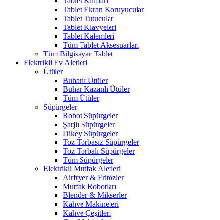
Tablet Kılıfları
Tablet Ekran Koruyucular
Tablet Tutucular
Tablet Klavyeleri
Tablet Kalemleri
Tüm Tablet Aksesuarları
Tüm Bilgisayar-Tablet
Elektrikli Ev Aletleri
Ütüler
Buharlı Ütüler
Buhar Kazanlı Ütüler
Tüm Ütüler
Süpürgeler
Robot Süpürgeler
Şarjlı Süpürgeler
Dikey Süpürgeler
Toz Torbasız Süpürgeler
Toz Torbalı Süpürgeler
Tüm Süpürgeler
Elektrikli Mutfak Aletleri
Airfryer & Fritözler
Mutfak Robotları
Blender & Mikserler
Kahve Makineleri
Kahve Çeşitleri