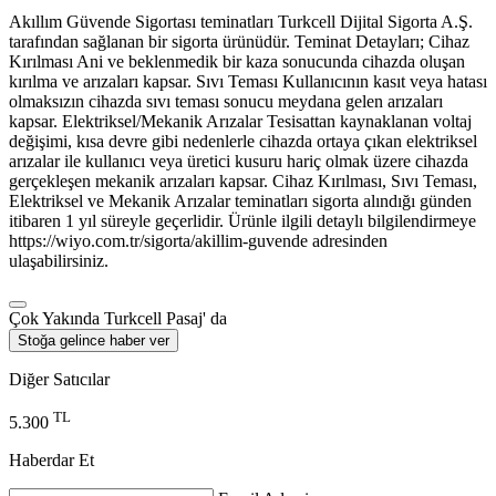
Akıllım Güvende Sigortası teminatları Turkcell Dijital Sigorta A.Ş.
tarafından sağlanan bir sigorta ürünüdür. Teminat Detayları; Cihaz
Kırılması Ani ve beklenmedik bir kaza sonucunda cihazda oluşan
kırılma ve arızaları kapsar. Sıvı Teması Kullanıcının kasıt veya hatası
olmaksızın cihazda sıvı teması sonucu meydana gelen arızaları
kapsar. Elektriksel/Mekanik Arızalar Tesisattan kaynaklanan voltaj
değişimi, kısa devre gibi nedenlerle cihazda ortaya çıkan elektriksel
arızalar ile kullanıcı veya üretici kusuru hariç olmak üzere cihazda
gerçekleşen mekanik arızaları kapsar. Cihaz Kırılması, Sıvı Teması,
Elektriksel ve Mekanik Arızalar teminatları sigorta alındığı günden
itibaren 1 yıl süreyle geçerlidir. Ürünle ilgili detaylı bilgilendirmeye
https://wiyo.com.tr/sigorta/akillim-guvende adresinden
ulaşabilirsiniz.
Çok Yakında Turkcell Pasaj' da
Stoğa gelince haber ver
Diğer Satıcılar
TL
5.300
Haberdar Et