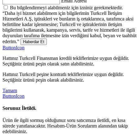
Email Adresi
Bu bilgilendirmeyi alabilmeniz için izniniz gerekmektedir.
“Daha iyi hizmet alabilmem için bilgilerimin Turkcell İletişim
Hizmetleri A.Ş, iştirakleri ve bunların iş ortaklarınca, tarafımca aksi
belirtiline kadar işlenmesine; Turkcell ve iştiraklerinin iletişim
bilgilerimi kullanarak, kampanya, servis, tarife ve hizmetleri ile ilgili
duyuruları tarafıma iletmesine izin verdiğimi kabul, beyan ve taahhüt
ederim.”
Haberdar Et
ButtonIcon
Hattınız Turkcell Finansman kredili tekliflerimize uygun değildir.
Seçtiğiniz ürünü peşin olarak satın alabilirsiniz.
Hattınız Turkcell peşine kontratlı tekliflerimize uygun değildir.
Seçtiğiniz ürünü peşin olarak alabilirsiniz.
Tamam
ButtonIcon
Sorunuz İletildi.
Ürün ile ilgili sormuş olduğunuz soru satıcımıza iletildi, en kısa
sürede yanıtlanacaktır. Hesabım-Ürün Sorularım alanından takip
edebilirsiniz.