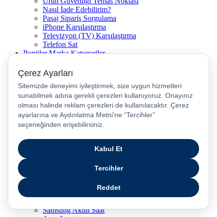
Ürün Güvenliği Temas Noktası
Nasıl İade Edebilirim?
Pasaj Sipariş Sorgulama
iPhone Karşılaştırma
Televizyon (TV) Karşılaştırma
Telefon Sat
Popüler Marka Kategoriler
Samsung Telefonlar
JBL Kulaklık
Philips Kahve Makinesi
Samsung Tablet
Dyson Saç Düzleştirici
Philips Dikey Süpürge
Philips Süpürge
Karaca Kahve Makinesi
Philips Airfryer
Apple Kulaklık
Dyson Hava Temizleyici
Huawei Akıllı Saat
Philips Ütü
JBL Hoparlör
Apple Tablet
Xiaomi Telefon
Xiaomi Akıllı Saat
Samsung Akıllı Saat