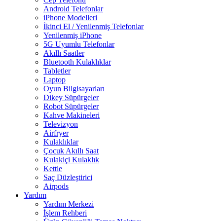
Android Telefonlar
iPhone Modelleri
İkinci El / Yenilenmiş Telefonlar
Yenilenmiş iPhone
5G Uyumlu Telefonlar
Akıllı Saatler
Bluetooth Kulaklıklar
Tabletler
Laptop
Oyun Bilgisayarları
Dikey Süpürgeler
Robot Süpürgeler
Kahve Makineleri
Televizyon
Airfryer
Kulaklıklar
Çocuk Akıllı Saat
Kulakiçi Kulaklık
Kettle
Saç Düzleştirici
Airpods
Yardım
Yardım Merkezi
İşlem Rehberi