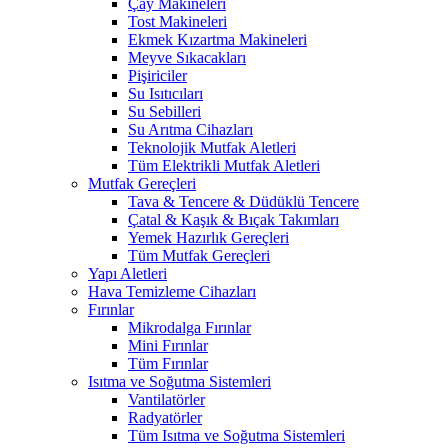
Çay Makineleri
Tost Makineleri
Ekmek Kızartma Makineleri
Meyve Sıkacakları
Pişiriciler
Su Isıtıcıları
Su Sebilleri
Su Arıtma Cihazları
Teknolojik Mutfak Aletleri
Tüm Elektrikli Mutfak Aletleri
Mutfak Gereçleri
Tava & Tencere & Düdüklü Tencere
Çatal & Kaşık & Bıçak Takımları
Yemek Hazırlık Gereçleri
Tüm Mutfak Gereçleri
Yapı Aletleri
Hava Temizleme Cihazları
Fırınlar
Mikrodalga Fırınlar
Mini Fırınlar
Tüm Fırınlar
Isıtma ve Soğutma Sistemleri
Vantilatörler
Radyatörler
Tüm Isıtma ve Soğutma Sistemleri