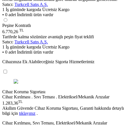
Satıcı:
Turkcell Satış A.Ş.
1 İş gününde kargoda
Ücretsiz Kargo
• 0 adet İndirimli ürün vardır
Peşine Kontratlı
TL
6.770,26
Tarifede kalma sözünüze avantajlı peşin fiyat teklifi
Satıcı:
Turkcell Satış A.Ş.
1 İş gününde kargoda
Ücretsiz Kargo
• 0 adet İndirimli ürün vardır
Cihazınıza Ek Alabileceğiniz Sigorta Hizmetlerimiz
Cihaz Koruma Sigortası
Cihaz Kırılması . Sıvı Teması . Elektriksel/Mekanik Arızalar
TL
1.283,36
Akıllım Güvende Cihaz Koruma Sigortası, Garanti hakkında detaylı
bilgi için
tıklayınız
.
Cihaz Kırılması, Sıvı Teması, Elektriksel/Mekanik Arızalar