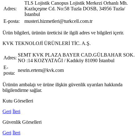
TLS Lojistik Canopus Lojistik Merkezi Orhanlı Mh.
Adres:
Kazlıçeşme Cd. No:58 Tuzla DOSB, 34956 Tuzla/
İstanbul
E-posta:
musteri.hizmetleri@turkcell.com.tr
Ürün bilgileri, ürünün üreticisi ile ilgili adres ve bilgileri içerir.
KVK TEKNOLOJİ ÜRÜNLERİ TİC. A.Ş.
SEMT KVK PLAZA BAYER CAD.GÜLBAHAR SOK.
Adres:
NO :14 KOZYATAĞI / Kadıköy 81090 İstanbul
E-
nesrin.ertem@kvk.com
posta:
Ürünün ambalajı ve ürüne ilişkin güvenlik uyarıları hakkında
bilgilendirme sağlar.
Kutu Görselleri
Geri
İleri
Güvenlik Görselleri
Geri
İleri