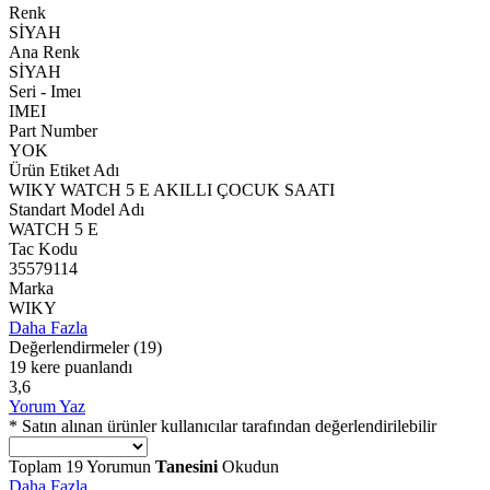
Renk
SİYAH
Ana Renk
SİYAH
Seri - Imeı
IMEI
Part Number
YOK
Ürün Etiket Adı
WIKY WATCH 5 E AKILLI ÇOCUK SAATI
Standart Model Adı
WATCH 5 E
Tac Kodu
35579114
Marka
WIKY
Daha Fazla
Değerlendirmeler
(19)
19 kere puanlandı
3,6
Yorum Yaz
* Satın alınan ürünler kullanıcılar tarafından değerlendirilebilir
Toplam
19
Yorumun
Tanesini
Okudun
Daha Fazla