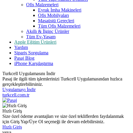
Ofis Malzemeleri
Evrak İmha Makineleri
Ofis Mobilyaları
Masaüstü Gereçleri
Tüm Ofis Malzemeleri
Akıllı & İlginç Ürünler
Tüm Ev-Yaşam
Apple Eğitim Ürünleri
Yardım
Sipariş Sorgulama
Pasaj Blog
iPhone Karşılaştırma
Turkcell Uygulamasını İndir
Pasaj ile ilgili tüm işlemlerinizi Turkcell Uygulamasından hızlıca
gerçekleştirebilirsiniz.
Uygulamayı İndir
turkcell.com.tr
Hızlı Giriş
Size özel ödeme avantajları ve size özel tekliflerden faydalanmak
için Giriş Yap/Üye Ol seçeneği ile devam edebilirsiniz.
Hızlı Giriş
veya