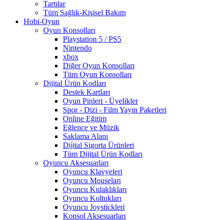
Tartılar
Tüm Sağlık-Kişisel Bakım
Hobi-Oyun
Oyun Konsolları
Playstation 5 / PS5
Nintendo
xbox
Diğer Oyun Konsolları
Tüm Oyun Konsolları
Dijital Ürün Kodları
Destek Kartları
Oyun Pinleri - Üyelikler
Spor - Dizi - Film Yayın Paketleri
Online Eğitim
Eğlence ve Müzik
Saklama Alanı
Dijital Sigorta Ürünleri
Tüm Dijital Ürün Kodları
Oyuncu Aksesuarları
Oyuncu Klavyeleri
Oyuncu Mouseları
Oyuncu Kulaklıkları
Oyuncu Koltukları
Oyuncu Joystickleri
Konsol Aksesuarları