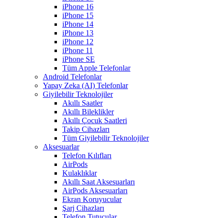
iPhone 16
iPhone 15
iPhone 14
iPhone 13
iPhone 12
iPhone 11
iPhone SE
Tüm Apple Telefonlar
Android Telefonlar
Yapay Zeka (AI) Telefonlar
Giyilebilir Teknolojiler
Akıllı Saatler
Akıllı Bileklikler
Akıllı Çocuk Saatleri
Takip Cihazları
Tüm Giyilebilir Teknolojiler
Aksesuarlar
Telefon Kılıfları
AirPods
Kulaklıklar
Akıllı Saat Aksesuarları
AirPods Aksesuarları
Ekran Koruyucular
Şarj Cihazları
Telefon Tutucular