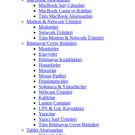
MacBook Şarj Cihazları
MacBook Çanta ve Kılıfları
Tüm MacBook Aksesuarları
Modem & Network Ürünleri
Modemler
Network Ürünleri
Tüm Modem & Network Ürünleri
Bilgisayar Çevre Birimleri
Monitörler
Klavyeler
BiIgisayar Kulaklıkları
Hoparlörler
Mouselar
Mouse Padleri
Dönüştürücüler
Soğutucu & Yükselticiler
Webcam Ürünleri
Kablolar
Laptop Çantaları
UPS & Güç Kaynakları
Yazıcılar
Yazıcı Sarf Ürünleri
Tüm Bilgisayar Çevre Birimleri
Tablet Aksesuarları