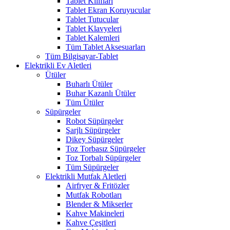
Tablet Kılıfları
Tablet Ekran Koruyucular
Tablet Tutucular
Tablet Klavyeleri
Tablet Kalemleri
Tüm Tablet Aksesuarları
Tüm Bilgisayar-Tablet
Elektrikli Ev Aletleri
Ütüler
Buharlı Ütüler
Buhar Kazanlı Ütüler
Tüm Ütüler
Süpürgeler
Robot Süpürgeler
Şarjlı Süpürgeler
Dikey Süpürgeler
Toz Torbasız Süpürgeler
Toz Torbalı Süpürgeler
Tüm Süpürgeler
Elektrikli Mutfak Aletleri
Airfryer & Fritözler
Mutfak Robotları
Blender & Mikserler
Kahve Makineleri
Kahve Çeşitleri