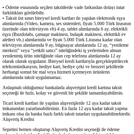
• Ödeme esnasında seçilen taksitlerde vade farkından dolayı tutar
farklılıkları görülebilir.
• Taksit üst sınırı bireysel kredi kartları ile yapılan elektronik eşya
alımlarında (Video, kamera, ses sistemleri, fiyatı 5.000 Türk lirasının
üzerinde olan televizyon vb) 4 ay, tablet alımlarında 6 ay, elektrikli
eşya (Buzdolabı, çamaşır makinesi, bulaşık makinesi, elektrikli ev
aletleri vb.) alımlarında ve fiyatı 5.000 Türk Lirasına kadar olan
televizyon alımlarında 9 ay, bilgisayar alımlarında 12 ay, “yenileme
merkezi” veya “yetkili satıcı” niteliğindeki iş yerlerinden alınan
yenilenmiş ürün niteliğinde olan cep telefonu alımlarında 12 ay
olarak olarak uygulanır. Bireysel kredi kartlarıyla gerçekleştirilecek
telekomünikasyon, hediye kart, hediye çeki ve benzeri şekillerde
herhangi somut bir mal veya hizmeti içermeyen ürünlerin
alımlarında taksit uygulanamaz.
Anlaşmalı olduğumuz bankalarla alışverişini kredi kartına taksit
seçeneği ile hızlı, kolay ve güvenli bir şekilde tamamlayabilirsin.
Ticari kredi kartları ile yapılan alışverişlerde 12 aya kadar taksit
imkanından yararlanabilirsiniz. En fazla 12 aya kadar taksit yapma
imkanı olsa da banka bazlı farklı taksit tutarları uygulanabilmektedir.
Alışveriş Kredisi
Sepetini hemen oluşturup Alışveriş Kredisi seçeneği ile ödeme