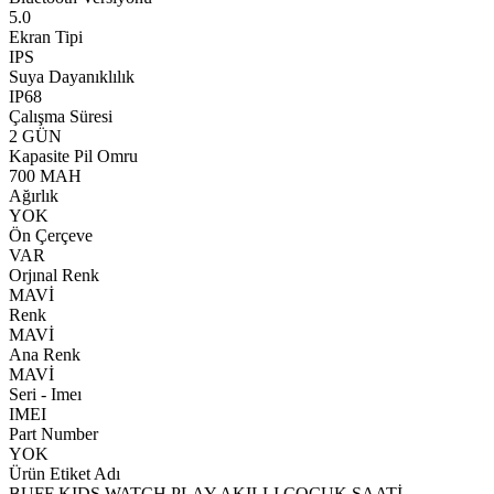
5.0
Ekran Tipi
IPS
Suya Dayanıklılık
IP68
Çalışma Süresi
2 GÜN
Kapasite Pil Omru
700 MAH
Ağırlık
YOK
Ön Çerçeve
VAR
Orjınal Renk
MAVİ
Renk
MAVİ
Ana Renk
MAVİ
Seri - Imeı
IMEI
Part Number
YOK
Ürün Etiket Adı
BUFF KIDS WATCH PLAY AKILLI ÇOCUK SAATİ