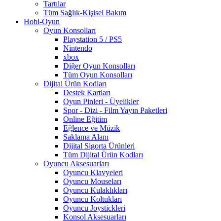
Tartılar
Tüm Sağlık-Kişisel Bakım
Hobi-Oyun
Oyun Konsolları
Playstation 5 / PS5
Nintendo
xbox
Diğer Oyun Konsolları
Tüm Oyun Konsolları
Dijital Ürün Kodları
Destek Kartları
Oyun Pinleri - Üyelikler
Spor - Dizi - Film Yayın Paketleri
Online Eğitim
Eğlence ve Müzik
Saklama Alanı
Dijital Sigorta Ürünleri
Tüm Dijital Ürün Kodları
Oyuncu Aksesuarları
Oyuncu Klavyeleri
Oyuncu Mouseları
Oyuncu Kulaklıkları
Oyuncu Koltukları
Oyuncu Joystickleri
Konsol Aksesuarları