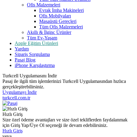
Ofis Malzemeleri
Evrak İmha Makineleri
Ofis Mobilyaları
Masaüstü Gereçleri
Tüm Ofis Malzemeleri
Akıllı & İlginç Ürünler
Tüm Ev-Yaşam
Apple Eğitim Ürünleri
Yardım
Sipariş Sorgulama
Pasaj Blog
iPhone Karşılaştırma
Turkcell Uygulamasını İndir
Pasaj ile ilgili tüm işlemlerinizi Turkcell Uygulamasından hızlıca
gerçekleştirebilirsiniz.
Uygulamayı İndir
turkcell.com.tr
Hızlı Giriş
Size özel ödeme avantajları ve size özel tekliflerden faydalanmak
için Giriş Yap/Üye Ol seçeneği ile devam edebilirsiniz.
Hızlı Giriş
veya