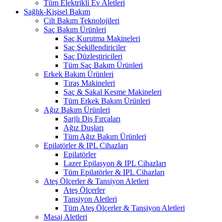
Tüm Elektrikli Ev Aletleri
Sağlık-Kişisel Bakım
Cilt Bakım Teknolojileri
Saç Bakım Ürünleri
Saç Kurutma Makineleri
Saç Şekillendiriciler
Saç Düzleştiricileri
Tüm Saç Bakım Ürünleri
Erkek Bakım Ürünleri
Tıraş Makineleri
Saç & Sakal Kesme Makineleri
Tüm Erkek Bakım Ürünleri
Ağız Bakım Ürünleri
Şarjlı Diş Fırçaları
Ağız Duşları
Tüm Ağız Bakım Ürünleri
Epilatörler & IPL Cihazları
Epilatörler
Lazer Epilasyon & IPL Cihazları
Tüm Epilatörler & IPL Cihazları
Ateş Ölçerler & Tansiyon Aletleri
Ateş Ölçerler
Tansiyon Aletleri
Tüm Ateş Ölçerler & Tansiyon Aletleri
Masaj Aletleri