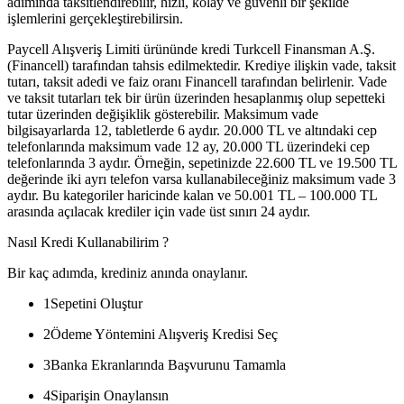
adımında taksitlendirebilir, hızlı, kolay ve güvenli bir şekilde
işlemlerini gerçekleştirebilirsin.
Paycell Alışveriş Limiti ürününde kredi Turkcell Finansman A.Ş.
(Financell) tarafından tahsis edilmektedir. Krediye ilişkin vade, taksit
tutarı, taksit adedi ve faiz oranı Financell tarafından belirlenir. Vade
ve taksit tutarları tek bir ürün üzerinden hesaplanmış olup sepetteki
tutar üzerinden değişiklik gösterebilir. Maksimum vade
bilgisayarlarda 12, tabletlerde 6 aydır. 20.000 TL ve altındaki cep
telefonlarında maksimum vade 12 ay, 20.000 TL üzerindeki cep
telefonlarında 3 aydır. Örneğin, sepetinizde 22.600 TL ve 19.500 TL
değerinde iki ayrı telefon varsa kullanabileceğiniz maksimum vade 3
aydır. Bu kategoriler haricinde kalan ve 50.001 TL – 100.000 TL
arasında açılacak krediler için vade üst sınırı 24 aydır.
Nasıl Kredi Kullanabilirim ?
Bir kaç adımda, krediniz anında onaylanır.
1
Sepetini Oluştur
2
Ödeme Yöntemini Alışveriş Kredisi Seç
3
Banka Ekranlarında Başvurunu Tamamla
4
Siparişin Onaylansın