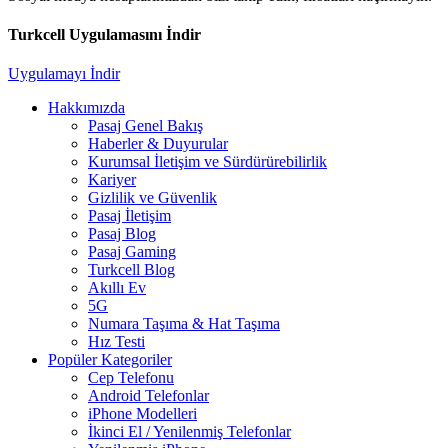
Turkcell Uygulamasını İndir
Uygulamayı İndir
Hakkımızda
Pasaj Genel Bakış
Haberler & Duyurular
Kurumsal İletişim ve Sürdürürebilirlik
Kariyer
Gizlilik ve Güvenlik
Pasaj İletişim
Pasaj Blog
Pasaj Gaming
Turkcell Blog
Akıllı Ev
5G
Numara Taşıma & Hat Taşıma
Hız Testi
Popüler Kategoriler
Cep Telefonu
Android Telefonlar
iPhone Modelleri
İkinci El / Yenilenmiş Telefonlar