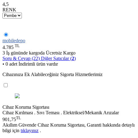
4,5
RENK
mobiledepo
TL
4.785
3 İş gününde kargoda
Ücretsiz Kargo
Soru & Cevap (22)
Diğer Satıcılar (
2
)
• 0 adet İndirimli ürün vardır
Cihazınıza Ek Alabileceğiniz Sigorta Hizmetlerimiz
Cihaz Koruma Sigortası
Cihaz Kırılması . Sıvı Teması . Elektriksel/Mekanik Arızalar
TL
901,75
Akıllım Güvende Cihaz Koruma Sigortası, Garanti hakkında detaylı
bilgi için
tıklayınız
.