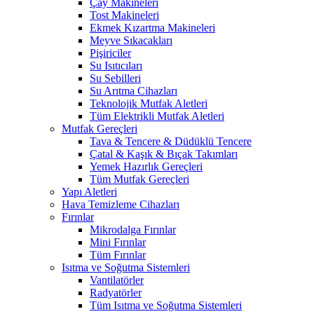
Çay Makineleri
Tost Makineleri
Ekmek Kızartma Makineleri
Meyve Sıkacakları
Pişiriciler
Su Isıtıcıları
Su Sebilleri
Su Arıtma Cihazları
Teknolojik Mutfak Aletleri
Tüm Elektrikli Mutfak Aletleri
Mutfak Gereçleri
Tava & Tencere & Düdüklü Tencere
Çatal & Kaşık & Bıçak Takımları
Yemek Hazırlık Gereçleri
Tüm Mutfak Gereçleri
Yapı Aletleri
Hava Temizleme Cihazları
Fırınlar
Mikrodalga Fırınlar
Mini Fırınlar
Tüm Fırınlar
Isıtma ve Soğutma Sistemleri
Vantilatörler
Radyatörler
Tüm Isıtma ve Soğutma Sistemleri