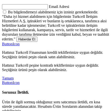
Email Adresi
Bu bilgilendirmeyi alabilmeniz için izniniz gerekmektedir.
“Daha iyi hizmet alabilmem için bilgilerimin Turkcell İletişim
Hizmetleri A.Ş, iştirakleri ve bunların iş ortaklarınca, tarafımca aksi
belirtiline kadar işlenmesine; Turkcell ve iştiraklerinin iletişim
bilgilerimi kullanarak, kampanya, servis, tarife ve hizmetleri ile ilgili
duyuruları tarafıma iletmesine izin verdiğimi kabul, beyan ve taahhüt
ederim.”
Haberdar Et
ButtonIcon
Hattınız Turkcell Finansman kredili tekliflerimize uygun değildir.
Seçtiğiniz ürünü peşin olarak satın alabilirsiniz.
Hattınız Turkcell peşine kontratlı tekliflerimize uygun değildir.
Seçtiğiniz ürünü peşin olarak alabilirsiniz.
Tamam
ButtonIcon
Sorunuz İletildi.
Ürün ile ilgili sormuş olduğunuz soru satıcımıza iletildi, en kısa
sürede yanıtlanacaktır. Hesabım-Ürün Sorularım alanından takip
edebilirsiniz.