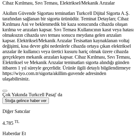
Cihaz Kırılması, Sıvı Teması, Elektriksel/Mekanik Arızalar
Akıllım Güvende Sigortası teminatları Turkcell Dijital Sigorta A.Ş.
tarafından sağlanan bir sigorta ürünüdür. Teminat Detayları; Cihaz
Kırılması Ani ve beklenmedik bir kaza sonucunda cihazda oluşan
kırılma ve arızaları kapsar. Sıvı Teması Kullanıcının kasıt veya hatası
olmaksızın cihazda sıvı teması sonucu meydana gelen arızaları
kapsar. Elektriksel/Mekanik Arızalar Tesisattan kaynaklanan voltaj
değişimi, kısa devre gibi nedenlerle cihazda ortaya çıkan elektriksel
arızalar ile kullanıcı veya üretici kusuru hariç olmak üzere cihazda
gerçekleşen mekanik arızaları kapsar. Cihaz Kırılması, Sıvı Teması,
Elektriksel ve Mekanik Arızalar teminatları sigorta alındığı günden
itibaren 1 yıl süreyle geçerlidir. Ürünle ilgili detaylı bilgilendirmeye
https://wiyo.com.tr/sigorta/akillim-guvende adresinden
ulaşabilirsiniz.
Çok Yakında Turkcell Pasaj' da
Stoğa gelince haber ver
Diğer Satıcılar
TL
4.785
Haberdar Et