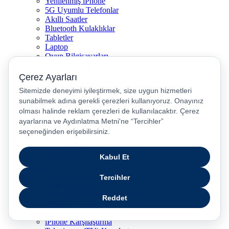
Yenilenmiş iPhone
5G Uyumlu Telefonlar
Akıllı Saatler
Bluetooth Kulaklıklar
Tabletler
Laptop
Oyun Bilgisayarları
Dikey Süpürgeler
Robot Süpürgeler
Kahve Makineleri
Televizyon
Airfryer
Kulaklıklar
Çocuk Akıllı Saat
Kulakiçi Kulaklık
Kettle
Saç Düzleştirici
Airpods
Yardım
Yardım Merkezi
İşlem Rehberi
Ürün Güvenliği Temas Noktası
Nasıl İade Edebilirim?
Pasaj Sipariş Sorgulama
iPhone Karşılaştırma