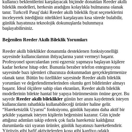
kullanıcı beklentilerini karşılayacak biçimde donatılan Reeder akıllı
bileklik modelleri, herkesin aradığını kolaylıkla bulmasına olanak
tanır. Turkcell Pasaj’daki Reeder akıllı bileklik fiyat seçeneklerini
inceleyerek istediğiniz nitelikleri karşılayanı kısa sürede bulabilir,
günlük hayatınıza teknolojik dokunuşlarda bulunmaya
başlayabilirsiniz.
Beğenilen Reeder Akıllı Bileklik Yorumları
Reeder akıllı bileklikler donanımla desteklenen fonksiyonelliği
sayesinde kullanıcılarının ihtiyaçlarına yanıt vermeyi başarır.
Profesyonel sporculardan yeni egzersiz yapmaya başlayan kişilere
kadar herkese hitap eder. Bununla beraber telefon entegrasyonu
sayesinde bazı işlemleri cihazınıza dokunmadan gerçekleştirmenize
olanak tanır. Bütün bu özellikler sayesinde Reeder akıllı bileklik
yorumları ve değerlendirmelerinden olumlu geri bildirimler almayı
başarır. İdeal ölçülere sahip olan ekranları, Reeder akıllı bileklik
modellerinin bilekte hantal bir yapıya bürünmesinin önüne geçer. Bu
sayede
Reeder akıllı bileklikler
günün her anını kaydetmek isteyen
kullanıcıların rahatlıkla kullanabileceği ürünler haline gelir.
“Hareketsizlik Uyarısı” fonksiyonu, günlük hayatını daha aktif bir
şekilde yaşamak isteyen kişilerin beğenisini kazanır. Gün içinde
attığınız adımları takip ederek çok fazla hareketsiz kaldığınız
durumlarda sizi uyaran ürünler, günlük hayatınızı hareketlendirir.
Yürüyüş gibi hafif aktivitelerden koşu gibi kardiyo odaklı