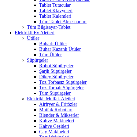
Tablet Tutucular
Tablet Klavyeleri
Tablet Kalemleri
Tüm Tablet Aksesuarları
Tüm Bilgisayar-Tablet
Elektrikli Ev Aletleri
Ütüler
Buharlı Ütüler
Buhar Kazanlı Ütüler
Tüm Ütüler
Süpürgeler
Robot Süpürgeler
Şarjlı Süpürgeler
Dikey Süpürgeler
Toz Torbasız Süpürgeler
Toz Torbalı Süpürgeler
Tüm Süpürgeler
Elektrikli Mutfak Aletleri
Airfryer & Fritözler
Mutfak Robotları
Blender & Mikserler
Kahve Makineleri
Kahve Çeşitleri
Çay Makineleri