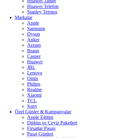
Huawei Tablet
Huawei Telefon
Stanley Termos
Markalar
Apple
Samsung
Dyson
Anker
Arzum
Braun
Casper
Huawei
JBL
Lenovo
Omix
Philips
Realme
Xiaomi
TCL
Sony
Özel Günler & Kampanyalar
Apple Eğitim
Düğün ve Çeyiz Paketleri
Fırsatlar Pasajı
Pasaj Günleri