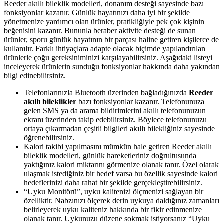
Reeder akıllı bileklik modelleri, donanım desteği sayesinde bazı
fonksiyonlar kazanır. Günlük hayatınızı daha iyi bir şekilde
yönetmenize yardımcı olan ürünler, pratikliğiyle pek çok kişinin
beğenisini kazanır. Bununla beraber aktivite desteği de sunan
ürünler, sporu günlük hayatının bir parçası haline getiren kişilerce de
kullanılır. Farklı ihtiyaçlara adapte olacak biçimde yapılandırılan
ürünlerle çoğu gereksiniminizi karşılayabilirsiniz. Aşağıdaki listeyi
inceleyerek ürünlerin sunduğu fonksiyonlar hakkında daha yakından
bilgi edinebilirsiniz.
Telefonlarınızla Bluetooth üzerinden bağladığınızda
Reeder
akıllı bileklikler
bazı fonksiyonlar kazanır. Telefonunuza
gelen SMS ya da arama bildirimlerini akıllı telefonunuzun
ekranı üzerinden takip edebilirsiniz. Böylece telefonunuzu
ortaya çıkarmadan çeşitli bilgileri akıllı bilekliğiniz sayesinde
öğrenebilirsiniz.
Kalori takibi yapılmasını mümkün hale getiren Reeder akıllı
bileklik modelleri, günlük hareketleriniz doğrultusunda
yaktığınız kalori miktarını görmenize olanak tanır. Özel olarak
ulaşmak istediğiniz bir hedef varsa bu özellik sayesinde kalori
hedeflerinizi daha rahat bir şekilde gerçekleştirebilirsiniz.
“Uyku Monitörü”, uyku kalitenizi ölçmenizi sağlayan bir
özelliktir. Nabzınızı ölçerek derin uykuya daldığınız zamanları
belirleyerek uyku kaliteniz hakkında bir fikir edinmenize
olanak tanır. Uykunuzu düzene sokmak istiyorsanız “Uyku