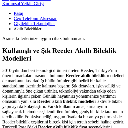
Kurumsal Yetkili Girişi
Pasaj
Cep Telefonu-Aksesuar
Giyilebilir Teknolojiler
Akıllı Bileklikler
Arama kriterlerinize uygun cihaz bulunamadı.
Kullanışlı ve Şık Reeder Akıllı Bileklik
Modelleri
2010 yılından beri teknoloji ürünleri üreten Reeder, Türkiye’nin
önemli markaları arasında bulunur.
Reeder akıllı bileklik
modelleri
de markanın tasarladığı bütün ürünler gibi belirli bir kalite
standardının üzerinde kalmayı başarır. Şık detayları, işlevselliği ve
donanımıyla öne çıkan ürünler, teknolojiyi yakından takip eden
kişilerin ilgisini çeker. Günlük hayatınızı yönetmenize yardımcı
olmasının yanı sıra
Reeder akıllı bileklik modeller
i aktivite takibi
yapmayı da kolaylaştırır. Farklı kullanım amaçlarına uyum
sağlayacak biçimde çeşitlendirilen ürünler, geniş bir kitle tarafından
tercih edilir. Fonksiyonelliği uygun fiyatlarla bir araya getirmesi de
Reeder bileklik çeşitlerini birçok kişi için tercih sebebi haline getirir.
Turkcell Pasaj’daki
Reeder akıllı bileklik
fiyat seçeneklerini