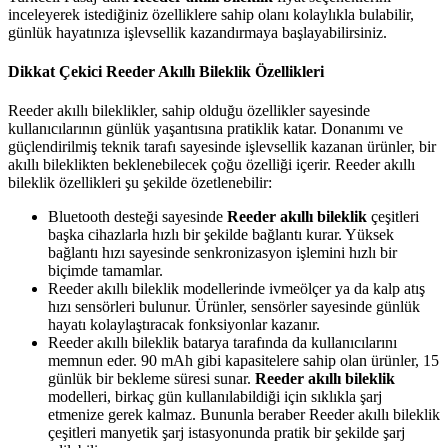
inceleyerek istediğiniz özelliklere sahip olanı kolaylıkla bulabilir,
günlük hayatınıza işlevsellik kazandırmaya başlayabilirsiniz.
Dikkat Çekici Reeder Akıllı Bileklik Özellikleri
Reeder akıllı bileklikler, sahip olduğu özellikler sayesinde
kullanıcılarının günlük yaşantısına pratiklik katar. Donanımı ve
güçlendirilmiş teknik tarafı sayesinde işlevsellik kazanan ürünler, bir
akıllı bileklikten beklenebilecek çoğu özelliği içerir. Reeder akıllı
bileklik özellikleri şu şekilde özetlenebilir:
Bluetooth desteği sayesinde
Reeder akıllı bileklik
çeşitleri
başka cihazlarla hızlı bir şekilde bağlantı kurar. Yüksek
bağlantı hızı sayesinde senkronizasyon işlemini hızlı bir
biçimde tamamlar.
Reeder akıllı bileklik modellerinde ivmeölçer ya da kalp atış
hızı sensörleri bulunur. Ürünler, sensörler sayesinde günlük
hayatı kolaylaştıracak fonksiyonlar kazanır.
Reeder akıllı bileklik batarya tarafında da kullanıcılarını
memnun eder. 90 mAh gibi kapasitelere sahip olan ürünler, 15
günlük bir bekleme süresi sunar.
Reeder akıllı bileklik
modelleri, birkaç gün kullanılabildiği için sıklıkla şarj
etmenize gerek kalmaz. Bununla beraber Reeder akıllı bileklik
çeşitleri manyetik şarj istasyonunda pratik bir şekilde şarj