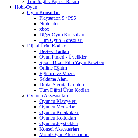
Tüm Sağlık-Kişisel Bakım
Hobi-Oyun
Oyun Konsolları
Playstation 5 / PS5
Nintendo
xbox
Diğer Oyun Konsolları
Tüm Oyun Konsolları
Dijital Ürün Kodları
Destek Kartları
Oyun Pinleri - Üyelikler
Spor - Dizi - Film Yayın Paketleri
Online Eğitim
Eğlence ve Müzik
Saklama Alanı
Dijital Sigorta Ürünleri
Tüm Dijital Ürün Kodları
Oyuncu Aksesuarları
Oyuncu Klavyeleri
Oyuncu Mouseları
Oyuncu Kulaklıkları
Oyuncu Koltukları
Oyuncu Joystickleri
Konsol Aksesuarları
Mobil Oyun Aksesuarları