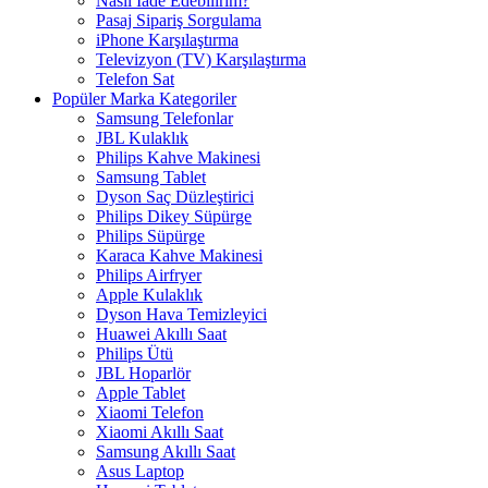
Nasıl İade Edebilirim?
Pasaj Sipariş Sorgulama
iPhone Karşılaştırma
Televizyon (TV) Karşılaştırma
Telefon Sat
Popüler Marka Kategoriler
Samsung Telefonlar
JBL Kulaklık
Philips Kahve Makinesi
Samsung Tablet
Dyson Saç Düzleştirici
Philips Dikey Süpürge
Philips Süpürge
Karaca Kahve Makinesi
Philips Airfryer
Apple Kulaklık
Dyson Hava Temizleyici
Huawei Akıllı Saat
Philips Ütü
JBL Hoparlör
Apple Tablet
Xiaomi Telefon
Xiaomi Akıllı Saat
Samsung Akıllı Saat
Asus Laptop