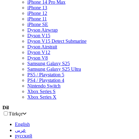
iPhone 14 Pro Max
iPhone 13
iPhone 12
iPhone 11
iPhone SE
Dyson Airwrap
Dyson V15
Dyson V15 Detect Submarine
Dyson Airstrait
Dyson V12
Dyson V8
Samsung Galaxy S25
Samsung Galaxy S25 Ultra
PS5 / Playstation 5
PS4 / Playstation 4
Nintendo Switch
Xbox Series S
Xbox Series X
Dil
Türkçe
English
عربى
русский