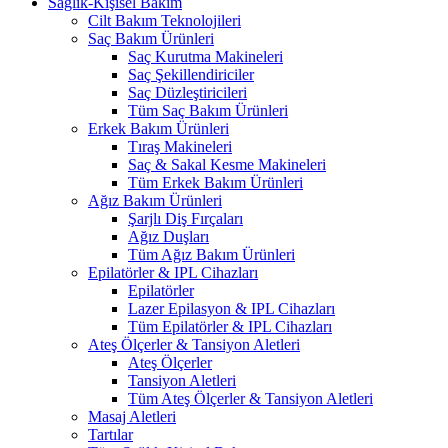
Sağlık-Kişisel Bakım
Cilt Bakım Teknolojileri
Saç Bakım Ürünleri
Saç Kurutma Makineleri
Saç Şekillendiriciler
Saç Düzleştiricileri
Tüm Saç Bakım Ürünleri
Erkek Bakım Ürünleri
Tıraş Makineleri
Saç & Sakal Kesme Makineleri
Tüm Erkek Bakım Ürünleri
Ağız Bakım Ürünleri
Şarjlı Diş Fırçaları
Ağız Duşları
Tüm Ağız Bakım Ürünleri
Epilatörler & IPL Cihazları
Epilatörler
Lazer Epilasyon & IPL Cihazları
Tüm Epilatörler & IPL Cihazları
Ateş Ölçerler & Tansiyon Aletleri
Ateş Ölçerler
Tansiyon Aletleri
Tüm Ateş Ölçerler & Tansiyon Aletleri
Masaj Aletleri
Tartılar