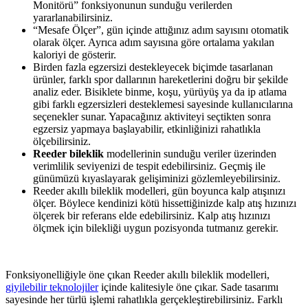
Monitörü” fonksiyonunun sunduğu verilerden
yararlanabilirsiniz.
“Mesafe Ölçer”, gün içinde attığınız adım sayısını otomatik
olarak ölçer. Ayrıca adım sayısına göre ortalama yakılan
kaloriyi de gösterir.
Birden fazla egzersizi destekleyecek biçimde tasarlanan
ürünler, farklı spor dallarının hareketlerini doğru bir şekilde
analiz eder. Bisiklete binme, koşu, yürüyüş ya da ip atlama
gibi farklı egzersizleri desteklemesi sayesinde kullanıcılarına
seçenekler sunar. Yapacağınız aktiviteyi seçtikten sonra
egzersiz yapmaya başlayabilir, etkinliğinizi rahatlıkla
ölçebilirsiniz.
Reeder bileklik
modellerinin sunduğu veriler üzerinden
verimlilik seviyenizi de tespit edebilirsiniz. Geçmiş ile
günümüzü kıyaslayarak gelişiminizi gözlemleyebilirsiniz.
Reeder akıllı bileklik modelleri, gün boyunca kalp atışınızı
ölçer. Böylece kendinizi kötü hissettiğinizde kalp atış hızınızı
ölçerek bir referans elde edebilirsiniz. Kalp atış hızınızı
ölçmek için bilekliği uygun pozisyonda tutmanız gerekir.
Fonksiyonelliğiyle öne çıkan Reeder akıllı bileklik modelleri,
giyilebilir teknolojiler
içinde kalitesiyle öne çıkar. Sade tasarımı
sayesinde her türlü işlemi rahatlıkla gerçekleştirebilirsiniz. Farklı