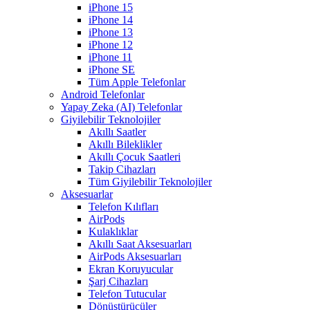
iPhone 15
iPhone 14
iPhone 13
iPhone 12
iPhone 11
iPhone SE
Tüm Apple Telefonlar
Android Telefonlar
Yapay Zeka (AI) Telefonlar
Giyilebilir Teknolojiler
Akıllı Saatler
Akıllı Bileklikler
Akıllı Çocuk Saatleri
Takip Cihazları
Tüm Giyilebilir Teknolojiler
Aksesuarlar
Telefon Kılıfları
AirPods
Kulaklıklar
Akıllı Saat Aksesuarları
AirPods Aksesuarları
Ekran Koruyucular
Şarj Cihazları
Telefon Tutucular
Dönüştürücüler