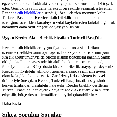
egzersizlere kadar farklı aktiviteleri yapmanız konusunda sizi teşvik
eder. Günlük hayatını daha hareketli bir şekilde yaşamak isteyenler
Reeder
akıllı bileklikler
​in sunduğu özelliklerden memnun kalır.
Turkcell Pasaj’daki
Reeder akıllı bileklik
modelleri arasında
istediğiniz özellikleri karşılayanı vakit kaybetmeden bulabilir, günlük
hayatınızı daha aktif bir şekilde yaşayabilirsiniz.
Uygun Reeder Akıllı Bileklik Fiyatları Turkcell Pasaj’da
Reeder akıllı bileklikler uygun fiyat noktasında standartların
üzerinde özellikler sunmayı başarır. Fonksiyonel olmalarının yanı
sıra şık görünümleriyle de birçok kişinin beğenisini kazanır. Sahip
olduğu özellikler sayesinde bir akıllı bileklikten beklenen çoğu
fonksiyonu sunar. Bütçe dostu bir akıllı bileklik arayışı içindeyseniz
Reeder’ın giyilebilir teknoloji ürünleri arasında sizin için uygun
olanı kolaylıkla bulabilirsiniz. Zarif detaylarla süslenen işlevsel
ürünleriyle öne çıkan Reeder, Turkcell Pasaj fırsatları sayesinde
herkes tarafından ulaşılabilir hale gelir. Reeder bileklik çeşitlerini
Turkcell Pasaj’da inceleyerek hayalinizdeki aksesuara kısa sürede
erişebilir, bütçe dostu alternatiflerin keyfini çıkarabilirsiniz.
Daha Fazla
Sıkça Sorulan Sorular