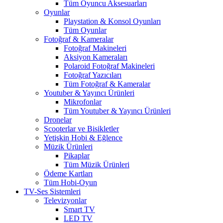
Tüm Oyuncu Aksesuarları
Oyunlar
Playstation & Konsol Oyunları
Tüm Oyunlar
Fotoğraf & Kameralar
Fotoğraf Makineleri
Aksiyon Kameraları
Polaroid Fotoğraf Makineleri
Fotoğraf Yazıcıları
Tüm Fotoğraf & Kameralar
Youtuber & Yayıncı Ürünleri
Mikrofonlar
Tüm Youtuber & Yayıncı Ürünleri
Dronelar
Scooterlar ve Bisikletler
Yetişkin Hobi & Eğlence
Müzik Ürünleri
Pikaplar
Tüm Müzik Ürünleri
Ödeme Kartları
Tüm Hobi-Oyun
TV-Ses Sistemleri
Televizyonlar
Smart TV
LED TV