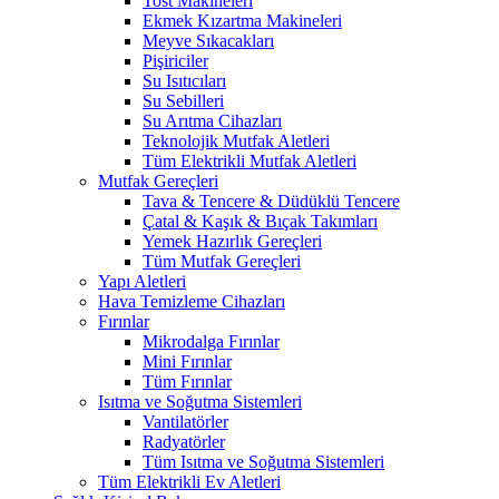
Tost Makineleri
Ekmek Kızartma Makineleri
Meyve Sıkacakları
Pişiriciler
Su Isıtıcıları
Su Sebilleri
Su Arıtma Cihazları
Teknolojik Mutfak Aletleri
Tüm Elektrikli Mutfak Aletleri
Mutfak Gereçleri
Tava & Tencere & Düdüklü Tencere
Çatal & Kaşık & Bıçak Takımları
Yemek Hazırlık Gereçleri
Tüm Mutfak Gereçleri
Yapı Aletleri
Hava Temizleme Cihazları
Fırınlar
Mikrodalga Fırınlar
Mini Fırınlar
Tüm Fırınlar
Isıtma ve Soğutma Sistemleri
Vantilatörler
Radyatörler
Tüm Isıtma ve Soğutma Sistemleri
Tüm Elektrikli Ev Aletleri