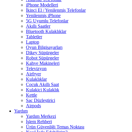
iPhone Modelleri
İkinci El / Yenilenmiş Telefonlar
Yenilenmiş iPhone
5G Uyumlu Telefonlar
Akıllı Saatler
Bluetooth Kulaklıklar
Tabletler
Laptop
Oyun Bilgisayarları
Dikey Süpürgeler
Robot Süpürgeler
Kahve Makineleri
Televizyon
Airfryer
Kulaklıklar
Çocuk Akıllı Saat
Kulakiçi Kulaklık
Kettle
Saç Düzleştirici
Airpods
Yardım
Yardım Merkezi
İşlem Rehberi
Ürün Güvenliği Temas Noktası