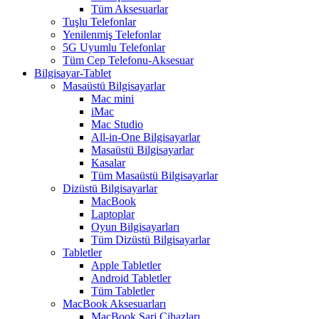
Tüm Aksesuarlar
Tuşlu Telefonlar
Yenilenmiş Telefonlar
5G Uyumlu Telefonlar
Tüm Cep Telefonu-Aksesuar
Bilgisayar-Tablet
Masaüstü Bilgisayarlar
Mac mini
iMac
Mac Studio
All-in-One Bilgisayarlar
Masaüstü Bilgisayarlar
Kasalar
Tüm Masaüstü Bilgisayarlar
Dizüstü Bilgisayarlar
MacBook
Laptoplar
Oyun Bilgisayarları
Tüm Dizüstü Bilgisayarlar
Tabletler
Apple Tabletler
Android Tabletler
Tüm Tabletler
MacBook Aksesuarları
MacBook Şarj Cihazları