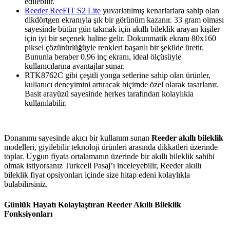
edilebilir.
Reeder ReeFIT S2 Lite
yuvarlatılmış kenarlarlara sahip olan
dikdörtgen ekranıyla şık bir görünüm kazanır. 33 gram olması
sayesinde bütün gün takmak için akıllı bileklik arayan kişiler
için iyi bir seçenek haline gelir. Dokunmatik ekranı 80x160
piksel çözünürlüğüyle renkleri başarılı bir şekilde üretir.
Bununla beraber 0.96 inç ekranı, ideal ölçüsüyle
kullanıcılarına avantajlar sunar.
RTK8762C gibi çeşitli yonga setlerine sahip olan ürünler,
kullanıcı deneyimini artıracak biçimde özel olarak tasarlanır.
Basit arayüzü sayesinde herkes tarafından kolaylıkla
kullanılabilir.
Donanımı sayesinde akıcı bir kullanım sunan
Reeder akıllı bileklik
modelleri, giyilebilir teknoloji ürünleri arasında dikkatleri üzerinde
toplar. Uygun fiyata ortalamanın üzerinde bir akıllı bileklik sahibi
olmak istiyorsanız Turkcell Pasaj’ı inceleyebilir, Reeder akıllı
bileklik fiyat opsiyonları içinde size hitap edeni kolaylıkla
bulabilirsiniz.
Günlük Hayatı Kolaylaştıran Reeder Akıllı Bileklik
Fonksiyonları