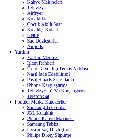
Kahve Makineleri
Televizyon
Airfryer
Kulaklıklar
Çocuk Akıllı Saat
Kulakiçi Kulaklık
Kettle
Saç Düzleştirici
Airpods
Yardım
Yardım Merkezi
İşlem Rehberi
Ürün Güvenliği Temas Noktası
Nasıl İade Edebilirim?
Pasaj Sipariş Sorgulama
iPhone Karşılaştırma
Televizyon (TV) Karşılaştırma
Telefon Sat
Popüler Marka Kategoriler
Samsung Telefonlar
JBL Kulaklık
Philips Kahve Makinesi
Samsung Tablet
Dyson Saç Düzleştirici
Philips Dikey Süpürge