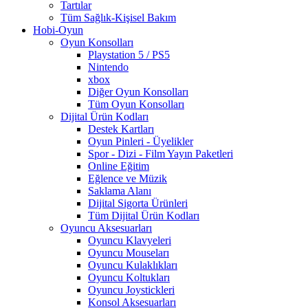
Tartılar
Tüm Sağlık-Kişisel Bakım
Hobi-Oyun
Oyun Konsolları
Playstation 5 / PS5
Nintendo
xbox
Diğer Oyun Konsolları
Tüm Oyun Konsolları
Dijital Ürün Kodları
Destek Kartları
Oyun Pinleri - Üyelikler
Spor - Dizi - Film Yayın Paketleri
Online Eğitim
Eğlence ve Müzik
Saklama Alanı
Dijital Sigorta Ürünleri
Tüm Dijital Ürün Kodları
Oyuncu Aksesuarları
Oyuncu Klavyeleri
Oyuncu Mouseları
Oyuncu Kulaklıkları
Oyuncu Koltukları
Oyuncu Joystickleri
Konsol Aksesuarları