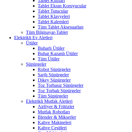
Tablet Kılıfları
Tablet Ekran Koruyucular
Tablet Tutucular
Tablet Klavyeleri
Tablet Kalemleri
Tüm Tablet Aksesuarları
Tüm Bilgisayar-Tablet
Elektrikli Ev Aletleri
Ütüler
Buharlı Ütüler
Buhar Kazanlı Ütüler
Tüm Ütüler
Süpürgeler
Robot Süpürgeler
Şarjlı Süpürgeler
Dikey Süpürgeler
Toz Torbasız Süpürgeler
Toz Torbalı Süpürgeler
Tüm Süpürgeler
Elektrikli Mutfak Aletleri
Airfryer & Fritözler
Mutfak Robotları
Blender & Mikserler
Kahve Makineleri
Kahve Çeşitleri