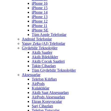
iPhone 16
iPhone 15
iPhone 14
iPhone 13
iPhone 12
iPhone 11
iPhone SE
Tüm Apple Telefonlar
Android Telefonlar
Yapay Zeka (AI) Telefonlar
Giyilebilir Teknolojiler
Akıllı Saatler
Akıllı Bileklikler
Akıllı Çocuk Saatleri
Takip Cihazları
Tüm Giyilebilir Teknolojiler
Aksesuarlar
Telefon Kılıfları
AirPods
Kulaklıklar
Akıllı Saat Aksesuarları
AirPods Aksesuarları
Ekran Koruyucular
Şarj Cihazları
Telefon Tutucular