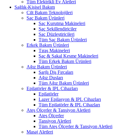
Tüm Elektrikli Ev Aletleri
Sağlık-Kişisel Bakım
Cilt Bakım Teknolojileri
Saç Bakım Ürünleri
Saç Kurutma Makineleri
Saç Şekillendiriciler
Saç Düzleştiricileri
Tüm Saç Bakım Ürünleri
Erkek Bakım Ürünleri
Tıraş Makineleri
Saç & Sakal Kesme Makineleri
Tüm Erkek Bakım Ürünleri
Ağız Bakım Ürünleri
Şarjlı Diş Fırçaları
Ağız Duşları
Tüm Ağız Bakım Ürünleri
Epilatörler & IPL Cihazları
Epilatörler
Lazer Epilasyon & IPL Cihazları
Tüm Epilatörler & IPL Cihazları
Ateş Ölçerler & Tansiyon Aletleri
Ateş Ölçerler
Tansiyon Aletleri
Tüm Ateş Ölçerler & Tansiyon Aletleri
Masaj Aletleri