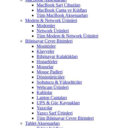
MacBook Şarj Cihazları
MacBook Çanta ve Kılıfları
Tüm MacBook Aksesuarları
Modem & Network Ürünleri
Modemler
Network Ürünleri
Tüm Modem & Network Ürünleri
Bilgisayar Çevre Birimleri
Monitörler
Klavyeler
BiIgisayar Kulaklıkları
Hoparlörler
Mouselar
Mouse Padleri
Dönüştürücüler
Soğutucu & Yükselticiler
Webcam Ürünleri
Kablolar
Laptop Çantaları
UPS & Güç Kaynakları
Yazıcılar
Yazıcı Sarf Ürünleri
Tüm Bilgisayar Çevre Birimleri
Tablet Aksesuarları