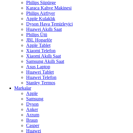
Philips Süpürge
Karaca Kahve Makinesi
Philips Airfryer
Apple Kulaklık
Dyson Hava Temizleyici
Huawei Akıllı Saat
Philips Ütü
JBL Hoparlör
Apple Tablet
Xiaomi Telefon
Xiaomi Akıllı Saat
Samsung Akıllı Saat
Asus Laptop
Huawei Tablet
Huawei Telefon
Stanley Termos
Markalar
Apple
Samsung
Dyson
Anker
Arzum
Braun
Casper
Huawei