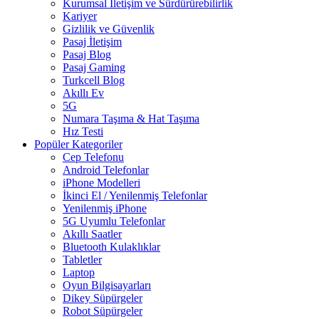
Kurumsal İletişim ve Sürdürürebilirlik
Kariyer
Gizlilik ve Güvenlik
Pasaj İletişim
Pasaj Blog
Pasaj Gaming
Turkcell Blog
Akıllı Ev
5G
Numara Taşıma & Hat Taşıma
Hız Testi
Popüler Kategoriler
Cep Telefonu
Android Telefonlar
iPhone Modelleri
İkinci El / Yenilenmiş Telefonlar
Yenilenmiş iPhone
5G Uyumlu Telefonlar
Akıllı Saatler
Bluetooth Kulaklıklar
Tabletler
Laptop
Oyun Bilgisayarları
Dikey Süpürgeler
Robot Süpürgeler