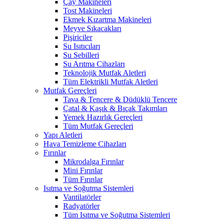
Çay Makineleri
Tost Makineleri
Ekmek Kızartma Makineleri
Meyve Sıkacakları
Pişiriciler
Su Isıtıcıları
Su Sebilleri
Su Arıtma Cihazları
Teknolojik Mutfak Aletleri
Tüm Elektrikli Mutfak Aletleri
Mutfak Gereçleri
Tava & Tencere & Düdüklü Tencere
Çatal & Kaşık & Bıçak Takımları
Yemek Hazırlık Gereçleri
Tüm Mutfak Gereçleri
Yapı Aletleri
Hava Temizleme Cihazları
Fırınlar
Mikrodalga Fırınlar
Mini Fırınlar
Tüm Fırınlar
Isıtma ve Soğutma Sistemleri
Vantilatörler
Radyatörler
Tüm Isıtma ve Soğutma Sistemleri