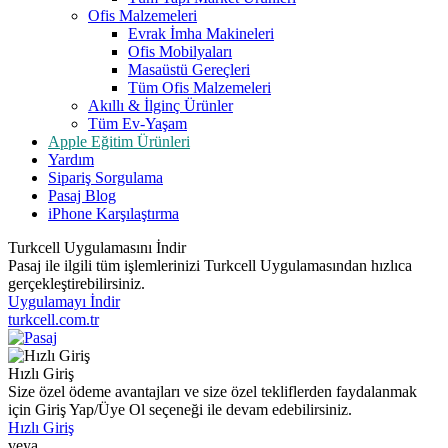
Ofis Malzemeleri
Evrak İmha Makineleri
Ofis Mobilyaları
Masaüstü Gereçleri
Tüm Ofis Malzemeleri
Akıllı & İlginç Ürünler
Tüm Ev-Yaşam
Apple Eğitim Ürünleri
Yardım
Sipariş Sorgulama
Pasaj Blog
iPhone Karşılaştırma
Turkcell Uygulamasını İndir
Pasaj ile ilgili tüm işlemlerinizi Turkcell Uygulamasından hızlıca
gerçekleştirebilirsiniz.
Uygulamayı İndir
turkcell.com.tr
Hızlı Giriş
Size özel ödeme avantajları ve size özel tekliflerden faydalanmak
için Giriş Yap/Üye Ol seçeneği ile devam edebilirsiniz.
Hızlı Giriş
veya