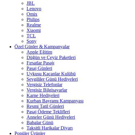
JBL
Lenovo
Omix
Philips
Realme
Xiaomi
TCL
Sony
Özel Günler & Kampanyalar
Apple Eğitim
Düğün ve Çeyiz Paketleri
Fırsatlar Pasajı
Pasaj Günleri
Uykusu Kaçanlar Kulübü
Sevgililer Günü Hediyeleri
Vergisiz Telefonlar
Vergisiz Bilgisayarlar
Karne Hediyeleri
Kurban Bayramı Kampanyası
Resmi Tatil Günleri
Pasaj Ödeme Teklifleri
Anneler Günü Hediyeleri
Babalar Günü
Taksitli Harikalar Diyarı
Popüler Ürünler