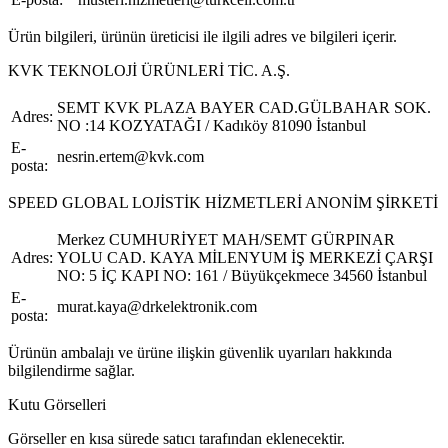
Ürün bilgileri, ürünün üreticisi ile ilgili adres ve bilgileri içerir.
KVK TEKNOLOJİ ÜRÜNLERİ TİC. A.Ş.
SEMT KVK PLAZA BAYER CAD.GÜLBAHAR SOK.
Adres:
NO :14 KOZYATAĞI / Kadıköy 81090 İstanbul
E-
nesrin.ertem@kvk.com
posta:
SPEED GLOBAL LOJİSTİK HİZMETLERİ ANONİM ŞİRKETİ
Merkez CUMHURİYET MAH/SEMT GÜRPINAR
Adres:
YOLU CAD. KAYA MİLENYUM İŞ MERKEZİ ÇARŞI
NO: 5 İÇ KAPI NO: 161 / Büyükçekmece 34560 İstanbul
E-
murat.kaya@drkelektronik.com
posta:
Ürünün ambalajı ve ürüne ilişkin güvenlik uyarıları hakkında
bilgilendirme sağlar.
Kutu Görselleri
Görseller en kısa sürede satıcı tarafından eklenecektir.