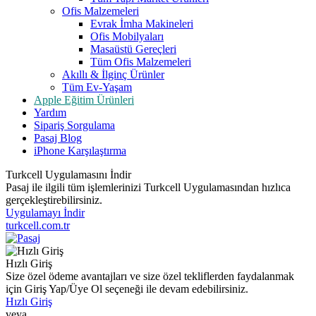
Ofis Malzemeleri
Evrak İmha Makineleri
Ofis Mobilyaları
Masaüstü Gereçleri
Tüm Ofis Malzemeleri
Akıllı & İlginç Ürünler
Tüm Ev-Yaşam
Apple Eğitim Ürünleri
Yardım
Sipariş Sorgulama
Pasaj Blog
iPhone Karşılaştırma
Turkcell Uygulamasını İndir
Pasaj ile ilgili tüm işlemlerinizi Turkcell Uygulamasından hızlıca
gerçekleştirebilirsiniz.
Uygulamayı İndir
turkcell.com.tr
Hızlı Giriş
Size özel ödeme avantajları ve size özel tekliflerden faydalanmak
için Giriş Yap/Üye Ol seçeneği ile devam edebilirsiniz.
Hızlı Giriş
veya