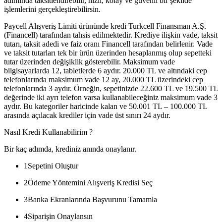
adımında taksitlendirebilir, hızlı, kolay ve güvenli bir şekilde
işlemlerini gerçekleştirebilirsin.
Paycell Alışveriş Limiti ürününde kredi Turkcell Finansman A.Ş.
(Financell) tarafından tahsis edilmektedir. Krediye ilişkin vade, taksit
tutarı, taksit adedi ve faiz oranı Financell tarafından belirlenir. Vade
ve taksit tutarları tek bir ürün üzerinden hesaplanmış olup sepetteki
tutar üzerinden değişiklik gösterebilir. Maksimum vade
bilgisayarlarda 12, tabletlerde 6 aydır. 20.000 TL ve altındaki cep
telefonlarında maksimum vade 12 ay, 20.000 TL üzerindeki cep
telefonlarında 3 aydır. Örneğin, sepetinizde 22.600 TL ve 19.500 TL
değerinde iki ayrı telefon varsa kullanabileceğiniz maksimum vade 3
aydır. Bu kategoriler haricinde kalan ve 50.001 TL – 100.000 TL
arasında açılacak krediler için vade üst sınırı 24 aydır.
Nasıl Kredi Kullanabilirim ?
Bir kaç adımda, krediniz anında onaylanır.
1
Sepetini Oluştur
2
Ödeme Yöntemini Alışveriş Kredisi Seç
3
Banka Ekranlarında Başvurunu Tamamla
4
Siparişin Onaylansın