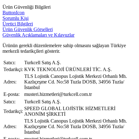
Ürün Güvenliği Bilgileri
ButtonIcon
Sorumlu Kişi
Üretici Bilgileri
Ürün Güvenlik Görselleri
Güvenlik Açıklamaları ve Kılavuzlar
Ürünün gerekli düzenlemelere sahip olmasını sağlayan Türkiye
merkezli tedarikçileri gösterir.
Satıcı:
Turkcell Satış A.Ş.
Tedarikçi:
KVK TEKNOLOJİ ÜRÜNLERİ TİC. A.Ş.
TLS Lojistik Canopus Lojistik Merkezi Orhanlı Mh.
Adres:
Kazlıçeşme Cd. No:58 Tuzla DOSB, 34956 Tuzla/
İstanbul
E-posta:
musteri.hizmetleri@turkcell.com.tr
Satıcı:
Turkcell Satış A.Ş.
SPEED GLOBAL LOJİSTİK HİZMETLERİ
Tedarikçi:
ANONİM ŞİRKETİ
TLS Lojistik Canopus Lojistik Merkezi Orhanlı Mh.
Adres:
Kazlıçeşme Cd. No:58 Tuzla DOSB, 34956 Tuzla/
İstanbul
E-posta:
musteri.hizmetleri@turkcell.com.tr