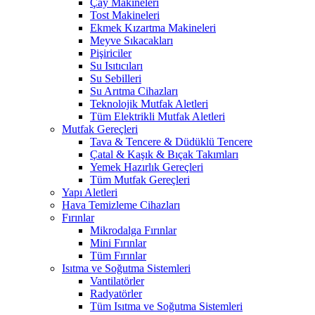
Çay Makineleri
Tost Makineleri
Ekmek Kızartma Makineleri
Meyve Sıkacakları
Pişiriciler
Su Isıtıcıları
Su Sebilleri
Su Arıtma Cihazları
Teknolojik Mutfak Aletleri
Tüm Elektrikli Mutfak Aletleri
Mutfak Gereçleri
Tava & Tencere & Düdüklü Tencere
Çatal & Kaşık & Bıçak Takımları
Yemek Hazırlık Gereçleri
Tüm Mutfak Gereçleri
Yapı Aletleri
Hava Temizleme Cihazları
Fırınlar
Mikrodalga Fırınlar
Mini Fırınlar
Tüm Fırınlar
Isıtma ve Soğutma Sistemleri
Vantilatörler
Radyatörler
Tüm Isıtma ve Soğutma Sistemleri