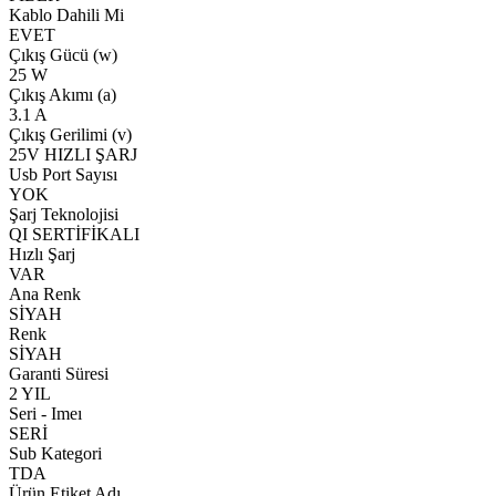
Kablo Dahili Mi
EVET
Çıkış Gücü (w)
25 W
Çıkış Akımı (a)
3.1 A
Çıkış Gerilimi (v)
25V HIZLI ŞARJ
Usb Port Sayısı
YOK
Şarj Teknolojisi
QI SERTİFİKALI
Hızlı Şarj
VAR
Ana Renk
SİYAH
Renk
SİYAH
Garanti Süresi
2 YIL
Seri - Imeı
SERİ
Sub Kategori
TDA
Ürün Etiket Adı