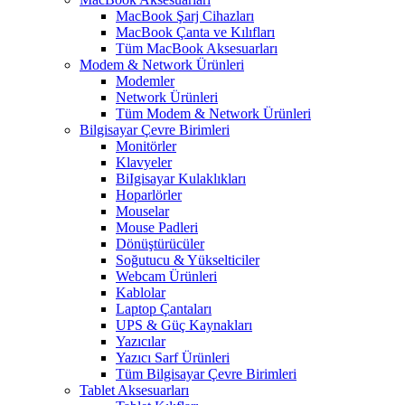
MacBook Şarj Cihazları
MacBook Çanta ve Kılıfları
Tüm MacBook Aksesuarları
Modem & Network Ürünleri
Modemler
Network Ürünleri
Tüm Modem & Network Ürünleri
Bilgisayar Çevre Birimleri
Monitörler
Klavyeler
BiIgisayar Kulaklıkları
Hoparlörler
Mouselar
Mouse Padleri
Dönüştürücüler
Soğutucu & Yükselticiler
Webcam Ürünleri
Kablolar
Laptop Çantaları
UPS & Güç Kaynakları
Yazıcılar
Yazıcı Sarf Ürünleri
Tüm Bilgisayar Çevre Birimleri
Tablet Aksesuarları