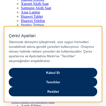
Xiaomi Akıllı Saat
Samsung Akıllı Saat
Asus Laptop
Huawei Tablet
Huawei Telefon
Stanley Termos
Markalar
Apple
Samsung
Dyson
Anker
Arzum
Braun
Casper
Huawei
JBL
Lenovo
Omix
Philips
Realme
Xiaomi
TCL
Sony
Özel Günler & Kampanyalar
Apple Eğitim