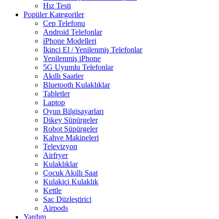
Hız Testi
Popüler Kategoriler
Cep Telefonu
Android Telefonlar
iPhone Modelleri
İkinci El / Yenilenmiş Telefonlar
Yenilenmiş iPhone
5G Uyumlu Telefonlar
Akıllı Saatler
Bluetooth Kulaklıklar
Tabletler
Laptop
Oyun Bilgisayarları
Dikey Süpürgeler
Robot Süpürgeler
Kahve Makineleri
Televizyon
Airfryer
Kulaklıklar
Çocuk Akıllı Saat
Kulakiçi Kulaklık
Kettle
Saç Düzleştirici
Airpods
Yardım