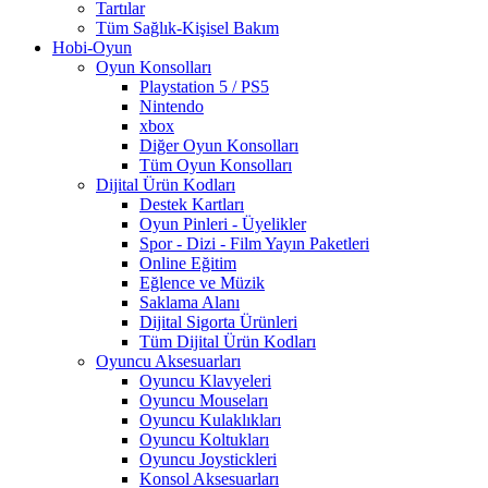
Tartılar
Tüm Sağlık-Kişisel Bakım
Hobi-Oyun
Oyun Konsolları
Playstation 5 / PS5
Nintendo
xbox
Diğer Oyun Konsolları
Tüm Oyun Konsolları
Dijital Ürün Kodları
Destek Kartları
Oyun Pinleri - Üyelikler
Spor - Dizi - Film Yayın Paketleri
Online Eğitim
Eğlence ve Müzik
Saklama Alanı
Dijital Sigorta Ürünleri
Tüm Dijital Ürün Kodları
Oyuncu Aksesuarları
Oyuncu Klavyeleri
Oyuncu Mouseları
Oyuncu Kulaklıkları
Oyuncu Koltukları
Oyuncu Joystickleri
Konsol Aksesuarları