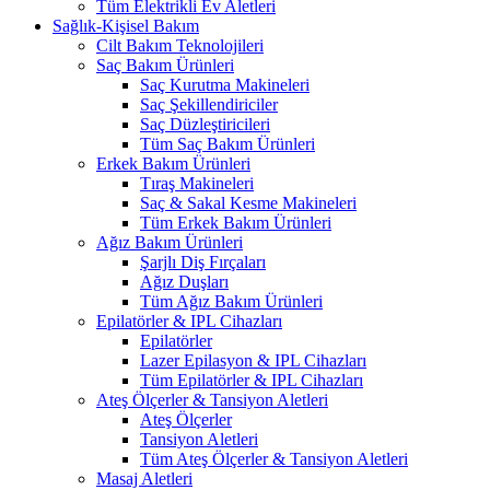
Tüm Elektrikli Ev Aletleri
Sağlık-Kişisel Bakım
Cilt Bakım Teknolojileri
Saç Bakım Ürünleri
Saç Kurutma Makineleri
Saç Şekillendiriciler
Saç Düzleştiricileri
Tüm Saç Bakım Ürünleri
Erkek Bakım Ürünleri
Tıraş Makineleri
Saç & Sakal Kesme Makineleri
Tüm Erkek Bakım Ürünleri
Ağız Bakım Ürünleri
Şarjlı Diş Fırçaları
Ağız Duşları
Tüm Ağız Bakım Ürünleri
Epilatörler & IPL Cihazları
Epilatörler
Lazer Epilasyon & IPL Cihazları
Tüm Epilatörler & IPL Cihazları
Ateş Ölçerler & Tansiyon Aletleri
Ateş Ölçerler
Tansiyon Aletleri
Tüm Ateş Ölçerler & Tansiyon Aletleri
Masaj Aletleri