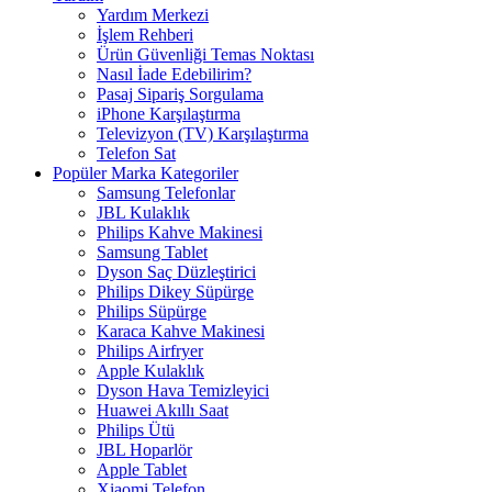
Yardım Merkezi
İşlem Rehberi
Ürün Güvenliği Temas Noktası
Nasıl İade Edebilirim?
Pasaj Sipariş Sorgulama
iPhone Karşılaştırma
Televizyon (TV) Karşılaştırma
Telefon Sat
Popüler Marka Kategoriler
Samsung Telefonlar
JBL Kulaklık
Philips Kahve Makinesi
Samsung Tablet
Dyson Saç Düzleştirici
Philips Dikey Süpürge
Philips Süpürge
Karaca Kahve Makinesi
Philips Airfryer
Apple Kulaklık
Dyson Hava Temizleyici
Huawei Akıllı Saat
Philips Ütü
JBL Hoparlör
Apple Tablet
Xiaomi Telefon