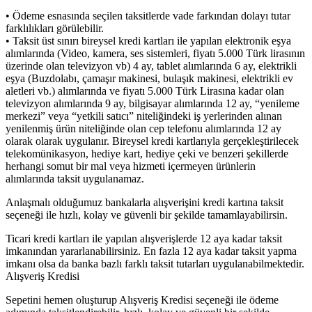
• Ödeme esnasında seçilen taksitlerde vade farkından dolayı tutar
farklılıkları görülebilir.
• Taksit üst sınırı bireysel kredi kartları ile yapılan elektronik eşya
alımlarında (Video, kamera, ses sistemleri, fiyatı 5.000 Türk lirasının
üzerinde olan televizyon vb) 4 ay, tablet alımlarında 6 ay, elektrikli
eşya (Buzdolabı, çamaşır makinesi, bulaşık makinesi, elektrikli ev
aletleri vb.) alımlarında ve fiyatı 5.000 Türk Lirasına kadar olan
televizyon alımlarında 9 ay, bilgisayar alımlarında 12 ay, “yenileme
merkezi” veya “yetkili satıcı” niteliğindeki iş yerlerinden alınan
yenilenmiş ürün niteliğinde olan cep telefonu alımlarında 12 ay
olarak olarak uygulanır. Bireysel kredi kartlarıyla gerçekleştirilecek
telekomünikasyon, hediye kart, hediye çeki ve benzeri şekillerde
herhangi somut bir mal veya hizmeti içermeyen ürünlerin
alımlarında taksit uygulanamaz.
Anlaşmalı olduğumuz bankalarla alışverişini kredi kartına taksit
seçeneği ile hızlı, kolay ve güvenli bir şekilde tamamlayabilirsin.
Ticari kredi kartları ile yapılan alışverişlerde 12 aya kadar taksit
imkanından yararlanabilirsiniz. En fazla 12 aya kadar taksit yapma
imkanı olsa da banka bazlı farklı taksit tutarları uygulanabilmektedir.
Alışveriş Kredisi
Sepetini hemen oluşturup Alışveriş Kredisi seçeneği ile ödeme