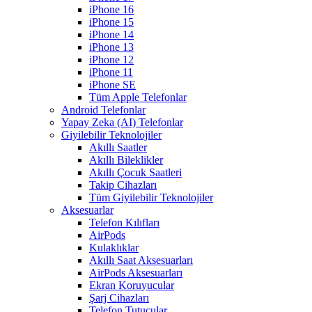
iPhone 16
iPhone 15
iPhone 14
iPhone 13
iPhone 12
iPhone 11
iPhone SE
Tüm Apple Telefonlar
Android Telefonlar
Yapay Zeka (AI) Telefonlar
Giyilebilir Teknolojiler
Akıllı Saatler
Akıllı Bileklikler
Akıllı Çocuk Saatleri
Takip Cihazları
Tüm Giyilebilir Teknolojiler
Aksesuarlar
Telefon Kılıfları
AirPods
Kulaklıklar
Akıllı Saat Aksesuarları
AirPods Aksesuarları
Ekran Koruyucular
Şarj Cihazları
Telefon Tutucular