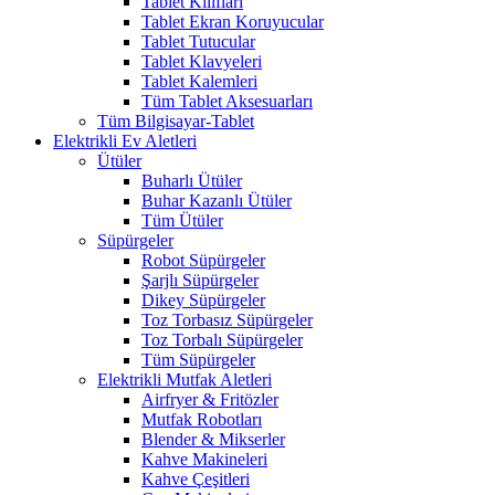
Tablet Kılıfları
Tablet Ekran Koruyucular
Tablet Tutucular
Tablet Klavyeleri
Tablet Kalemleri
Tüm Tablet Aksesuarları
Tüm Bilgisayar-Tablet
Elektrikli Ev Aletleri
Ütüler
Buharlı Ütüler
Buhar Kazanlı Ütüler
Tüm Ütüler
Süpürgeler
Robot Süpürgeler
Şarjlı Süpürgeler
Dikey Süpürgeler
Toz Torbasız Süpürgeler
Toz Torbalı Süpürgeler
Tüm Süpürgeler
Elektrikli Mutfak Aletleri
Airfryer & Fritözler
Mutfak Robotları
Blender & Mikserler
Kahve Makineleri
Kahve Çeşitleri