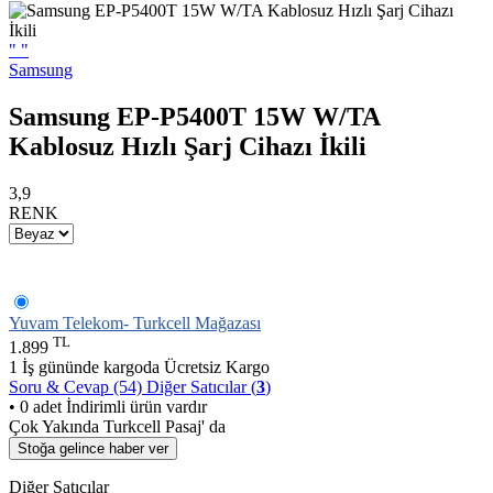
"
"
Samsung
Samsung EP-P5400T 15W W/TA
Kablosuz Hızlı Şarj Cihazı İkili
3,9
RENK
Yuvam Telekom- Turkcell Mağazası
TL
1.899
1 İş gününde kargoda
Ücretsiz Kargo
Soru & Cevap (54)
Diğer Satıcılar (
3
)
• 0 adet İndirimli ürün vardır
Çok Yakında Turkcell Pasaj' da
Stoğa gelince haber ver
Diğer Satıcılar