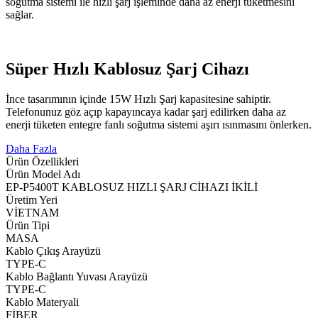
soğutma sistemi ile hızlı şarj işleminde daha az enerji tüketmesini
sağlar.
Süper Hızlı Kablosuz Şarj Cihazı
İnce tasarımının içinde 15W Hızlı Şarj kapasitesine sahiptir.
Telefonunuz göz açıp kapayıncaya kadar şarj edilirken daha az
enerji tüketen entegre fanlı soğutma sistemi aşırı ısınmasını önlerken.
Daha Fazla
Ürün Özellikleri
Ürün Model Adı
EP-P5400T KABLOSUZ HIZLI ŞARJ CİHAZI İKİLİ
Üretim Yeri
VİETNAM
Ürün Tipi
MASA
Kablo Çıkış Arayüzü
TYPE-C
Kablo Bağlantı Yuvası Arayüzü
TYPE-C
Kablo Materyali
FİBER