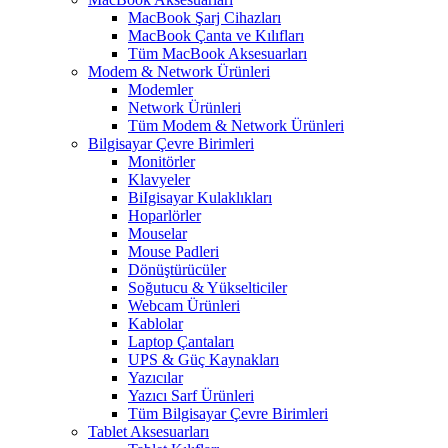
MacBook Şarj Cihazları
MacBook Çanta ve Kılıfları
Tüm MacBook Aksesuarları
Modem & Network Ürünleri
Modemler
Network Ürünleri
Tüm Modem & Network Ürünleri
Bilgisayar Çevre Birimleri
Monitörler
Klavyeler
BiIgisayar Kulaklıkları
Hoparlörler
Mouselar
Mouse Padleri
Dönüştürücüler
Soğutucu & Yükselticiler
Webcam Ürünleri
Kablolar
Laptop Çantaları
UPS & Güç Kaynakları
Yazıcılar
Yazıcı Sarf Ürünleri
Tüm Bilgisayar Çevre Birimleri
Tablet Aksesuarları