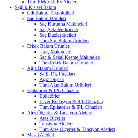
Tüm Elektrikli Ev Aletleri
Sağlık-Kişisel Bakım
Cilt Bakım Teknolojileri
Saç Bakım Ürünleri
Saç Kurutma Makineleri
Saç Şekillendiriciler
Saç Düzleştiricileri
Tüm Saç Bakım Ürünleri
Erkek Bakım Ürünleri
Tıraş Makineleri
Saç & Sakal Kesme Makineleri
Tüm Erkek Bakım Ürünleri
Ağız Bakım Ürünleri
Şarjlı Diş Fırçaları
Ağız Duşları
Tüm Ağız Bakım Ürünleri
Epilatörler & IPL Cihazları
Epilatörler
Lazer Epilasyon & IPL Cihazları
Tüm Epilatörler & IPL Cihazları
Ateş Ölçerler & Tansiyon Aletleri
Ateş Ölçerler
Tansiyon Aletleri
Tüm Ateş Ölçerler & Tansiyon Aletleri
Masaj Aletleri