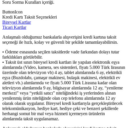
Soru Sorma Kuralları içeriği.
ButtonIcon
Kredi Kartı Taksit Seçenekleri
Bireysel Kartlar
Ticari Kartlar
Anlaşmalı olduğumuz bankalarla alışverişini kredi kartına taksit
seçeneği ile hızlı, kolay ve güvenli bir şekilde tamamlayabilirsin.
• Ödeme esnasında seçilen taksitlerde vade farkından dolayı tutar
farklılıkları görülebilir.
• Taksit üst sınırı bireysel kredi kartları ile yapılan elektronik eşya
alımlarında (Video, kamera, ses sistemleri, fiyatı 5.000 Türk lirasının
üzerinde olan televizyon vb) 4 ay, tablet alımlarında 6 ay, elektrikli
eşya (Buzdolabı, çamaşır makinesi, bulaşık makinesi, elektrikli ev
aletleri vb.) alımlarında ve fiyatı 5.000 Türk Lirasına kadar olan
televizyon alımlarında 9 ay, bilgisayar alımlarında 12 ay, “yenileme
merkezi” veya “yetkili satıcı” niteliğindeki iş yerlerinden alınan
yenilenmiş ürün niteliğinde olan cep telefonu alımlarında 12 ay
olarak olarak uygulanır. Bireysel kredi kartlarıyla gerçekleştirilecek
telekomünikasyon, hediye kart, hediye çeki ve benzeri şekillerde
herhangi somut bir mal veya hizmeti içermeyen ürünlerin
alımlarında taksit uygulanamaz.