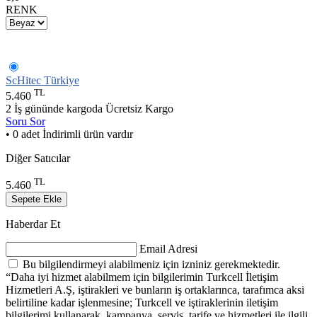
RENK
ScHitec Türkiye
TL
5.460
2 İş gününde kargoda
Ücretsiz Kargo
Soru Sor
• 0 adet İndirimli ürün vardır
Diğer Satıcılar
TL
5.460
Sepete Ekle
Haberdar Et
Email Adresi
Bu bilgilendirmeyi alabilmeniz için izniniz gerekmektedir.
“Daha iyi hizmet alabilmem için bilgilerimin Turkcell İletişim
Hizmetleri A.Ş, iştirakleri ve bunların iş ortaklarınca, tarafımca aksi
belirtiline kadar işlenmesine; Turkcell ve iştiraklerinin iletişim
bilgilerimi kullanarak, kampanya, servis, tarife ve hizmetleri ile ilgili