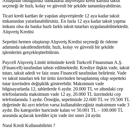
Anlaşmalı olduğumuz bankalarla alışverişini kredi kartına taksit
seçeneği ile hızlı, kolay ve güvenli bir şekilde tamamlayabilirsin.
Ticari kredi kartları ile yapılan alışverişlerde 12 aya kadar taksit
imkanından yararlanabilirsiniz. En fazla 12 aya kadar taksit yapma
imkanı olsa da banka bazlı farklı taksit tutarları uygulanabilmektedir.
Alışveriş Kredisi
Sepetini hemen oluşturup Alışveriş Kredisi seçeneği ile ödeme
adımında taksitlendirebilir, hızlı, kolay ve güvenli bir şekilde
işlemlerini gerçekleştirebilirsin.
Paycell Alışveriş Limiti ürününde kredi Turkcell Finansman A.Ş.
(Financell) tarafından tahsis edilmektedir. Krediye ilişkin vade, taksit
tutarı, taksit adedi ve faiz oranı Financell tarafından belirlenir. Vade
ve taksit tutarları tek bir ürün üzerinden hesaplanmış olup sepetteki
tutar üzerinden değişiklik gösterebilir. Maksimum vade
bilgisayarlarda 12, tabletlerde 6 aydır. 20.000 TL ve altındaki cep
telefonlarında maksimum vade 12 ay, 20.000 TL üzerindeki cep
telefonlarında 3 aydır. Örneğin, sepetinizde 22.600 TL ve 19.500 TL
değerinde iki ayrı telefon varsa kullanabileceğiniz maksimum vade 3
aydır. Bu kategoriler haricinde kalan ve 50.001 TL – 100.000 TL
arasında açılacak krediler için vade üst sınırı 24 aydır.
Nasıl Kredi Kullanabilirim ?