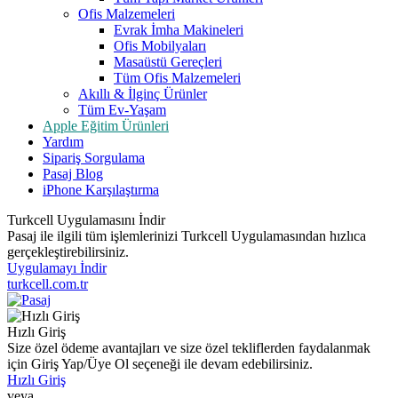
Ofis Malzemeleri
Evrak İmha Makineleri
Ofis Mobilyaları
Masaüstü Gereçleri
Tüm Ofis Malzemeleri
Akıllı & İlginç Ürünler
Tüm Ev-Yaşam
Apple Eğitim Ürünleri
Yardım
Sipariş Sorgulama
Pasaj Blog
iPhone Karşılaştırma
Turkcell Uygulamasını İndir
Pasaj ile ilgili tüm işlemlerinizi Turkcell Uygulamasından hızlıca
gerçekleştirebilirsiniz.
Uygulamayı İndir
turkcell.com.tr
Hızlı Giriş
Size özel ödeme avantajları ve size özel tekliflerden faydalanmak
için Giriş Yap/Üye Ol seçeneği ile devam edebilirsiniz.
Hızlı Giriş
veya