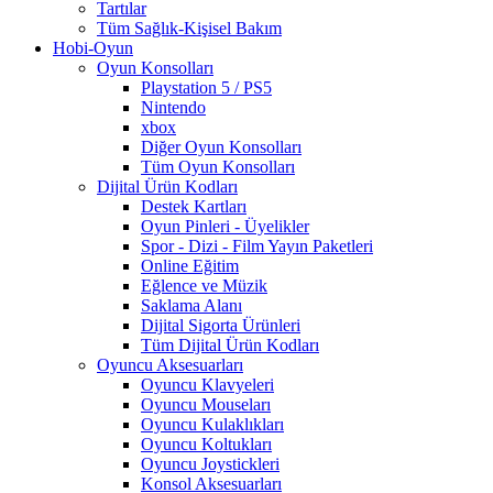
Tartılar
Tüm Sağlık-Kişisel Bakım
Hobi-Oyun
Oyun Konsolları
Playstation 5 / PS5
Nintendo
xbox
Diğer Oyun Konsolları
Tüm Oyun Konsolları
Dijital Ürün Kodları
Destek Kartları
Oyun Pinleri - Üyelikler
Spor - Dizi - Film Yayın Paketleri
Online Eğitim
Eğlence ve Müzik
Saklama Alanı
Dijital Sigorta Ürünleri
Tüm Dijital Ürün Kodları
Oyuncu Aksesuarları
Oyuncu Klavyeleri
Oyuncu Mouseları
Oyuncu Kulaklıkları
Oyuncu Koltukları
Oyuncu Joystickleri
Konsol Aksesuarları