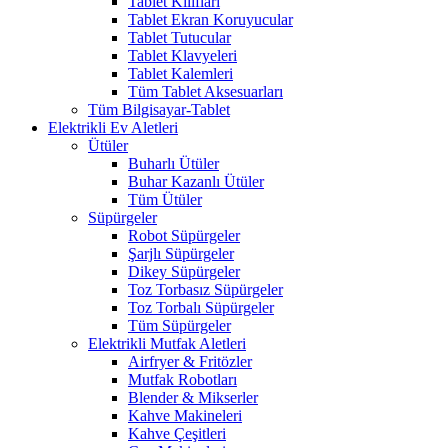
Tablet Kılıfları
Tablet Ekran Koruyucular
Tablet Tutucular
Tablet Klavyeleri
Tablet Kalemleri
Tüm Tablet Aksesuarları
Tüm Bilgisayar-Tablet
Elektrikli Ev Aletleri
Ütüler
Buharlı Ütüler
Buhar Kazanlı Ütüler
Tüm Ütüler
Süpürgeler
Robot Süpürgeler
Şarjlı Süpürgeler
Dikey Süpürgeler
Toz Torbasız Süpürgeler
Toz Torbalı Süpürgeler
Tüm Süpürgeler
Elektrikli Mutfak Aletleri
Airfryer & Fritözler
Mutfak Robotları
Blender & Mikserler
Kahve Makineleri
Kahve Çeşitleri