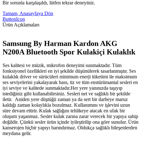
Bir sorunla karşılaşıldı, lütfen tekrar deneyiniz.
Tamam, Anasayfaya Dön
ButtonIcon
Ürün Açıklamaları
Samsung By Harman Kardon AKG
N200A Bluetooth Spor Kulakiçi Kulaklık
Ses kalitesi ve müzik, mikrofon deneyimi sunmaktadır. Tüm
fonksiyonel özellikleri en iyi şekilde düşünülerek tasarlanmıştır. Ses
kulaklık driver ve sürücüleri minimum enerji tüketimi ile maksimum
ses seviyelerini yakalayarak bass, tiz ve tüm enstürümantal sesleri en
iyi seviye ve kalitede sunmaktadır.Her yere yanınızda taşıyıp
istediğiniz gibi kullanabilirsiniz. Sesleri net ve sağlıklı bir şekilde
iletir. Aniden yere düştüğü zaman ya da sert bir darbeye maruz
kaldığı zaman kolaylıkla bozulmaz. Kullanımını ve işlevini uzun
süre devam ettirir. Kulak sağlığını tehlikeye atacak en ufak bir
oluşum yaşanmaz. Sesler kulak zarına zarar verecek bir yapıya sahip
değildir. Çünkü sesler ürün içinde iyileştirilip ona göre sunulur. Ürün
kanserojen hiçbir yapıyı barındırmaz. Oldukça sağlıklı bileşenlerden
meydana gelir.