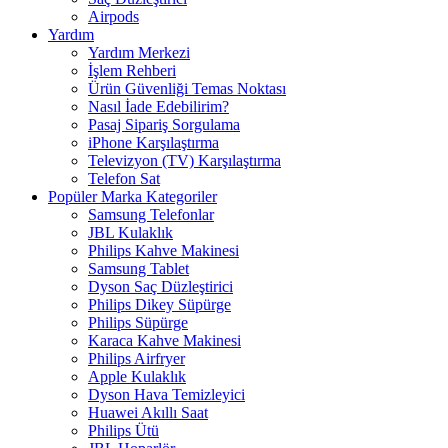
Airpods
Yardım
Yardım Merkezi
İşlem Rehberi
Ürün Güvenliği Temas Noktası
Nasıl İade Edebilirim?
Pasaj Sipariş Sorgulama
iPhone Karşılaştırma
Televizyon (TV) Karşılaştırma
Telefon Sat
Popüler Marka Kategoriler
Samsung Telefonlar
JBL Kulaklık
Philips Kahve Makinesi
Samsung Tablet
Dyson Saç Düzleştirici
Philips Dikey Süpürge
Philips Süpürge
Karaca Kahve Makinesi
Philips Airfryer
Apple Kulaklık
Dyson Hava Temizleyici
Huawei Akıllı Saat
Philips Ütü