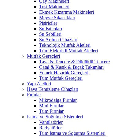
Çay Makineleri
Tost Makineleri
Ekmek Kızartma Makineleri
Meyve Sıkacakları
Pişiriciler
Su Isıtıcıları
Su Sebilleri
Su Arıtma Cihazları
Teknolojik Mutfak Aletleri
Tüm Elektrikli Mutfak Aletleri
Mutfak Gereçleri
Tava & Tencere & Düdüklü Tencere
Çatal & Kaşık & Bıçak Takımları
Yemek Hazırlık Gereçleri
Tüm Mutfak Gereçleri
Yapı Aletleri
Hava Temizleme Cihazları
Fırınlar
Mikrodalga Fırınlar
Mini Fırınlar
Tüm Fırınlar
Isıtma ve Soğutma Sistemleri
Vantilatörler
Radyatörler
Tüm Isıtma ve Soğutma Sistemleri