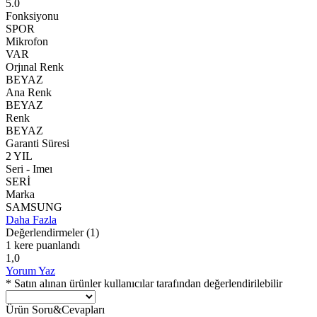
5.0
Fonksiyonu
SPOR
Mikrofon
VAR
Orjınal Renk
BEYAZ
Ana Renk
BEYAZ
Renk
BEYAZ
Garanti Süresi
2 YIL
Seri - Imeı
SERİ
Marka
SAMSUNG
Daha Fazla
Değerlendirmeler
(1)
1 kere puanlandı
1,0
Yorum Yaz
* Satın alınan ürünler kullanıcılar tarafından değerlendirilebilir
Ürün Soru&Cevapları