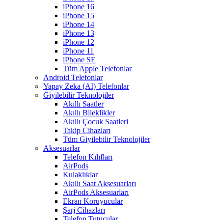
iPhone 16
iPhone 15
iPhone 14
iPhone 13
iPhone 12
iPhone 11
iPhone SE
Tüm Apple Telefonlar
Android Telefonlar
Yapay Zeka (AI) Telefonlar
Giyilebilir Teknolojiler
Akıllı Saatler
Akıllı Bileklikler
Akıllı Çocuk Saatleri
Takip Cihazları
Tüm Giyilebilir Teknolojiler
Aksesuarlar
Telefon Kılıfları
AirPods
Kulaklıklar
Akıllı Saat Aksesuarları
AirPods Aksesuarları
Ekran Koruyucular
Şarj Cihazları
Telefon Tutucular