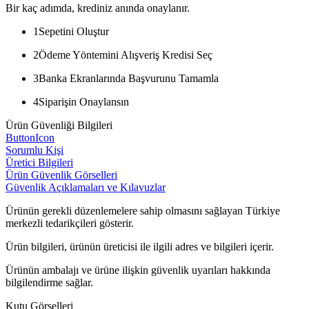
Bir kaç adımda, krediniz anında onaylanır.
1
Sepetini Oluştur
2
Ödeme Yöntemini Alışveriş Kredisi Seç
3
Banka Ekranlarında Başvurunu Tamamla
4
Siparişin Onaylansın
Ürün Güvenliği Bilgileri
ButtonIcon
Sorumlu Kişi
Üretici Bilgileri
Ürün Güvenlik Görselleri
Güvenlik Açıklamaları ve Kılavuzlar
Ürünün gerekli düzenlemelere sahip olmasını sağlayan Türkiye
merkezli tedarikçileri gösterir.
Ürün bilgileri, ürünün üreticisi ile ilgili adres ve bilgileri içerir.
Ürünün ambalajı ve ürüne ilişkin güvenlik uyarıları hakkında
bilgilendirme sağlar.
Kutu Görselleri