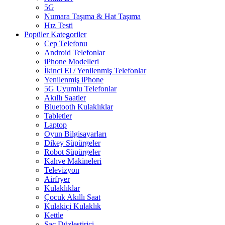
5G
Numara Taşıma & Hat Taşıma
Hız Testi
Popüler Kategoriler
Cep Telefonu
Android Telefonlar
iPhone Modelleri
İkinci El / Yenilenmiş Telefonlar
Yenilenmiş iPhone
5G Uyumlu Telefonlar
Akıllı Saatler
Bluetooth Kulaklıklar
Tabletler
Laptop
Oyun Bilgisayarları
Dikey Süpürgeler
Robot Süpürgeler
Kahve Makineleri
Televizyon
Airfryer
Kulaklıklar
Çocuk Akıllı Saat
Kulakiçi Kulaklık
Kettle
Saç Düzleştirici