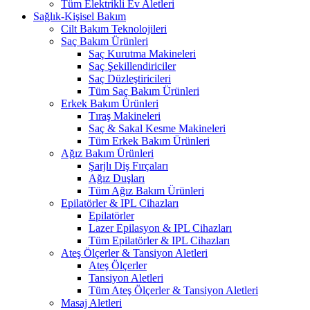
Tüm Elektrikli Ev Aletleri
Sağlık-Kişisel Bakım
Cilt Bakım Teknolojileri
Saç Bakım Ürünleri
Saç Kurutma Makineleri
Saç Şekillendiriciler
Saç Düzleştiricileri
Tüm Saç Bakım Ürünleri
Erkek Bakım Ürünleri
Tıraş Makineleri
Saç & Sakal Kesme Makineleri
Tüm Erkek Bakım Ürünleri
Ağız Bakım Ürünleri
Şarjlı Diş Fırçaları
Ağız Duşları
Tüm Ağız Bakım Ürünleri
Epilatörler & IPL Cihazları
Epilatörler
Lazer Epilasyon & IPL Cihazları
Tüm Epilatörler & IPL Cihazları
Ateş Ölçerler & Tansiyon Aletleri
Ateş Ölçerler
Tansiyon Aletleri
Tüm Ateş Ölçerler & Tansiyon Aletleri
Masaj Aletleri