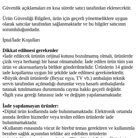
Güvenlik açıklamaları en kısa sürede satıcı tarafından eklenecektir.
Ürün Güvenliği Bilgileri, ürün için geçerli yönetmeliklere uygun
olarak satıcılar tarafından sağlanmaktadır ve bu bilgiler satıcının
sorumluluğundadır.
İptal/İade Koşulları
Dikkat edilmesi gerekenler
•İade edilecek ürünün orijinal kutusu bozulmamış olmalı, ürünlerde
çizik veya herhangi bir hasar olmamalıdır. İade edilen ürün tüm yan
ürün ve aksesuarlarıyla birlikte gönderilmelidir. Ürünlerin 14 günde
iade koşullarına uygun bir şekilde iade edilmesi gerekmektedir.
•Büyük desili ürünlerde (Beyaz eşya, TV vb.) ambalajın teknik
servis tarafından açılmadığı durumlar veya hasarlı ambalajlarda
tutanak tutulmaması durumunda cayma hakkı geçerli değildir.
•İlgili yasa gereği faturasız iade ve değişim yapılamamaktadır.
İade yapılamayan ürünler:
•Dijital ürün kodlarında iade bulunmamaktadır. Elektronik ortamda
anında iletilen hizmetler veya teslim edilen ürünlerde iade
bulunmamaktadır.
•Kullanım esnasında vücut ile birebir temas gerektiren ve kullanımla
beraber sağlık açısından tehlike arz edebilen ürünlerin