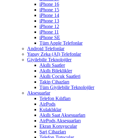
iPhone 16
iPhone 15
iPhone 14
iPhone 13
iPhone 12
iPhone 11
iPhone SE
Tüm Apple Telefonlar
Android Telefonlar
Yapay Zeka (AI) Telefonlar
Giyilebilir Teknolojiler
Akıllı Saatler
Akıllı Bileklikler
Akıllı Çocuk Saatleri
Takip Cihazları
Tüm Giyilebilir Teknolojiler
Aksesuarlar
Telefon Kılıfları
AirPods
Kulaklıklar
Akıllı Saat Aksesuarları
AirPods Aksesuarları
Ekran Koruyucular
Şarj Cihazları
Telefon Tutucular