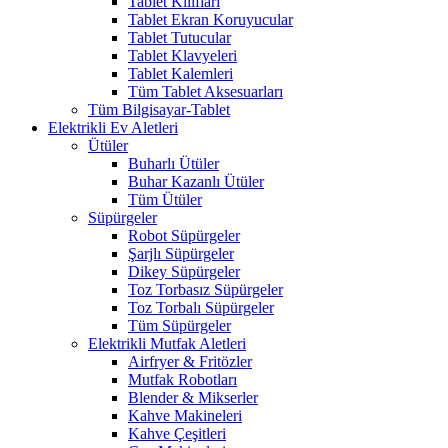
Tablet Kılıfları
Tablet Ekran Koruyucular
Tablet Tutucular
Tablet Klavyeleri
Tablet Kalemleri
Tüm Tablet Aksesuarları
Tüm Bilgisayar-Tablet
Elektrikli Ev Aletleri
Ütüler
Buharlı Ütüler
Buhar Kazanlı Ütüler
Tüm Ütüler
Süpürgeler
Robot Süpürgeler
Şarjlı Süpürgeler
Dikey Süpürgeler
Toz Torbasız Süpürgeler
Toz Torbalı Süpürgeler
Tüm Süpürgeler
Elektrikli Mutfak Aletleri
Airfryer & Fritözler
Mutfak Robotları
Blender & Mikserler
Kahve Makineleri
Kahve Çeşitleri