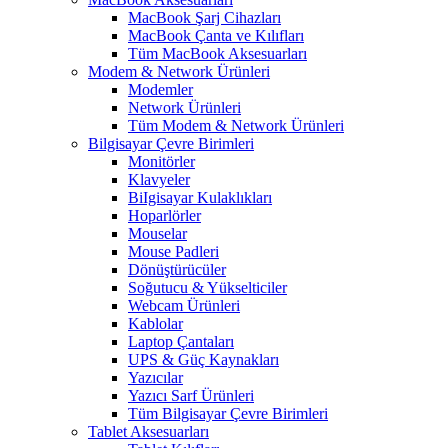
MacBook Şarj Cihazları
MacBook Çanta ve Kılıfları
Tüm MacBook Aksesuarları
Modem & Network Ürünleri
Modemler
Network Ürünleri
Tüm Modem & Network Ürünleri
Bilgisayar Çevre Birimleri
Monitörler
Klavyeler
BiIgisayar Kulaklıkları
Hoparlörler
Mouselar
Mouse Padleri
Dönüştürücüler
Soğutucu & Yükselticiler
Webcam Ürünleri
Kablolar
Laptop Çantaları
UPS & Güç Kaynakları
Yazıcılar
Yazıcı Sarf Ürünleri
Tüm Bilgisayar Çevre Birimleri
Tablet Aksesuarları