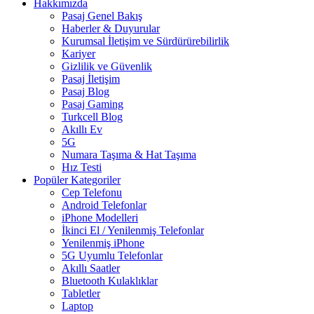
Hakkımızda
Pasaj Genel Bakış
Haberler & Duyurular
Kurumsal İletişim ve Sürdürürebilirlik
Kariyer
Gizlilik ve Güvenlik
Pasaj İletişim
Pasaj Blog
Pasaj Gaming
Turkcell Blog
Akıllı Ev
5G
Numara Taşıma & Hat Taşıma
Hız Testi
Popüler Kategoriler
Cep Telefonu
Android Telefonlar
iPhone Modelleri
İkinci El / Yenilenmiş Telefonlar
Yenilenmiş iPhone
5G Uyumlu Telefonlar
Akıllı Saatler
Bluetooth Kulaklıklar
Tabletler
Laptop