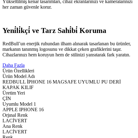
Yükseltilmiş kenar tasarımları, cihaz ekranlarınızı ve kameralarınızı
her zaman güvenle korur.
Yeni̇li̇kçi̇ ve Tarz Sahi̇bi̇ Koruma
RedBull’un enerjik ruhundan ilham alınarak tasarlanan bu ürünler,
markanın tanınmış logosunu ve dikkat çeken grafiklerini taşır.
Cihazlarınızı hem koruyun hem de stilinizi yansıtarak fark yaratın.
Daha Fazla
Ürün Özellikleri
Ürün Model Adı
REDBULL İPHONE 16 MAGSAFE UYUMLU PU DERİ
KAPAK KILIF
Üretim Yeri
ÇİN
Uyumlu Model 1
APPLE IPHONE 16
Orjınal Renk
LACİVERT
Ana Renk
LACİVERT
Renk