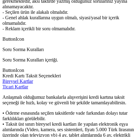
gerekmektedir, aksi taktirde yazmış olduğunuz sorularınız yayına
alınamayacaktır.
- Seçilen ürün ile alakalı olmalıdır.
- Genel ahlak kurallarına uygun olmalı, siyasi/yasal bir içerik
olmamalıdır.
- Reklam içerikli bir soru olmamalıdır.
ButtonIcon
Soru Sorma Kuralları
Soru Sorma Kuralları içeriği.
ButtonIcon
Kredi Kartı Taksit Seçenekleri
Bireysel Kartlar
Ticari Kartlar
Anlaşmalı olduğumuz bankalarla alışverişini kredi kartına taksit
seçeneği ile hızlı, kolay ve güvenli bir şekilde tamamlayabilirsin.
• Ödeme esnasında seçilen taksitlerde vade farkından dolayı tutar
farklılıkları görülebilir.
• Taksit üst sınırı bireysel kredi kartları ile yapılan elektronik eşya
alımlarında (Video, kamera, ses sistemleri, fiyatı 5.000 Türk lirasının
üzerinde olan televizyon vb) 4 ay, tablet alımlarında 6 ay, elektrikli