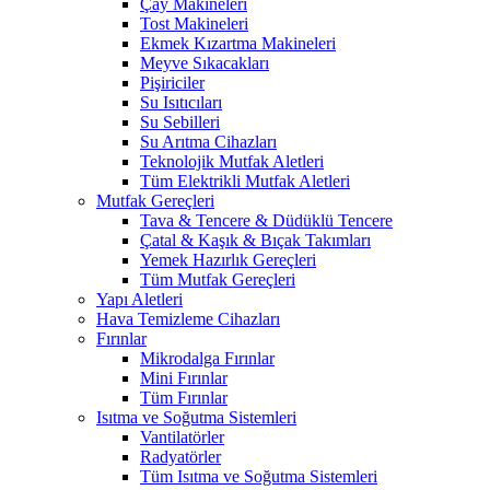
Çay Makineleri
Tost Makineleri
Ekmek Kızartma Makineleri
Meyve Sıkacakları
Pişiriciler
Su Isıtıcıları
Su Sebilleri
Su Arıtma Cihazları
Teknolojik Mutfak Aletleri
Tüm Elektrikli Mutfak Aletleri
Mutfak Gereçleri
Tava & Tencere & Düdüklü Tencere
Çatal & Kaşık & Bıçak Takımları
Yemek Hazırlık Gereçleri
Tüm Mutfak Gereçleri
Yapı Aletleri
Hava Temizleme Cihazları
Fırınlar
Mikrodalga Fırınlar
Mini Fırınlar
Tüm Fırınlar
Isıtma ve Soğutma Sistemleri
Vantilatörler
Radyatörler
Tüm Isıtma ve Soğutma Sistemleri