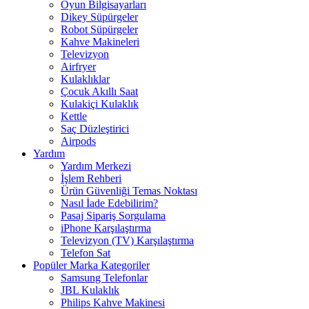
Oyun Bilgisayarları
Dikey Süpürgeler
Robot Süpürgeler
Kahve Makineleri
Televizyon
Airfryer
Kulaklıklar
Çocuk Akıllı Saat
Kulakiçi Kulaklık
Kettle
Saç Düzleştirici
Airpods
Yardım
Yardım Merkezi
İşlem Rehberi
Ürün Güvenliği Temas Noktası
Nasıl İade Edebilirim?
Pasaj Sipariş Sorgulama
iPhone Karşılaştırma
Televizyon (TV) Karşılaştırma
Telefon Sat
Popüler Marka Kategoriler
Samsung Telefonlar
JBL Kulaklık
Philips Kahve Makinesi