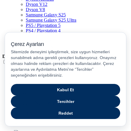
Dyson V12
Dyson V8
Samsung Galaxy S25
Samsung Galaxy S25 Ultra
PS5 / Playstation 5
PS4 / Playstation 4
Nintendo Switch
Xbox Series S
Xbox Series X
Dil
Türkçe
English
عربى
русский