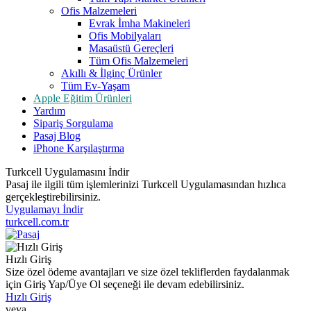
Ofis Malzemeleri
Evrak İmha Makineleri
Ofis Mobilyaları
Masaüstü Gereçleri
Tüm Ofis Malzemeleri
Akıllı & İlginç Ürünler
Tüm Ev-Yaşam
Apple Eğitim Ürünleri
Yardım
Sipariş Sorgulama
Pasaj Blog
iPhone Karşılaştırma
Turkcell Uygulamasını İndir
Pasaj ile ilgili tüm işlemlerinizi Turkcell Uygulamasından hızlıca
gerçekleştirebilirsiniz.
Uygulamayı İndir
turkcell.com.tr
Hızlı Giriş
Size özel ödeme avantajları ve size özel tekliflerden faydalanmak
için Giriş Yap/Üye Ol seçeneği ile devam edebilirsiniz.
Hızlı Giriş
veya