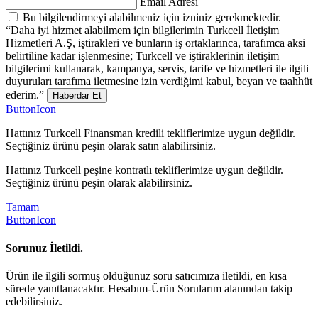
Email Adresi
Bu bilgilendirmeyi alabilmeniz için izniniz gerekmektedir.
“Daha iyi hizmet alabilmem için bilgilerimin Turkcell İletişim
Hizmetleri A.Ş, iştirakleri ve bunların iş ortaklarınca, tarafımca aksi
belirtiline kadar işlenmesine; Turkcell ve iştiraklerinin iletişim
bilgilerimi kullanarak, kampanya, servis, tarife ve hizmetleri ile ilgili
duyuruları tarafıma iletmesine izin verdiğimi kabul, beyan ve taahhüt
ederim.”
Haberdar Et
ButtonIcon
Hattınız Turkcell Finansman kredili tekliflerimize uygun değildir.
Seçtiğiniz ürünü peşin olarak satın alabilirsiniz.
Hattınız Turkcell peşine kontratlı tekliflerimize uygun değildir.
Seçtiğiniz ürünü peşin olarak alabilirsiniz.
Tamam
ButtonIcon
Sorunuz İletildi.
Ürün ile ilgili sormuş olduğunuz soru satıcımıza iletildi, en kısa
sürede yanıtlanacaktır. Hesabım-Ürün Sorularım alanından takip
edebilirsiniz.