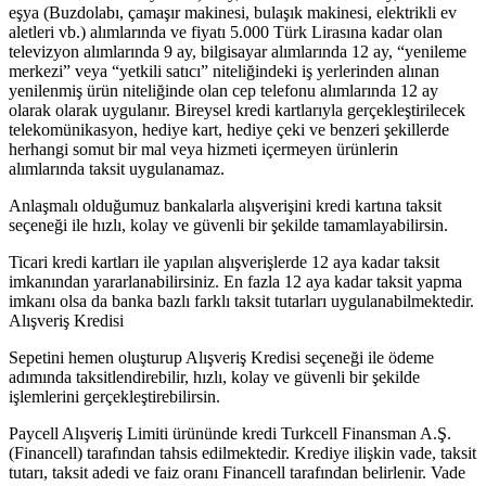
eşya (Buzdolabı, çamaşır makinesi, bulaşık makinesi, elektrikli ev
aletleri vb.) alımlarında ve fiyatı 5.000 Türk Lirasına kadar olan
televizyon alımlarında 9 ay, bilgisayar alımlarında 12 ay, “yenileme
merkezi” veya “yetkili satıcı” niteliğindeki iş yerlerinden alınan
yenilenmiş ürün niteliğinde olan cep telefonu alımlarında 12 ay
olarak olarak uygulanır. Bireysel kredi kartlarıyla gerçekleştirilecek
telekomünikasyon, hediye kart, hediye çeki ve benzeri şekillerde
herhangi somut bir mal veya hizmeti içermeyen ürünlerin
alımlarında taksit uygulanamaz.
Anlaşmalı olduğumuz bankalarla alışverişini kredi kartına taksit
seçeneği ile hızlı, kolay ve güvenli bir şekilde tamamlayabilirsin.
Ticari kredi kartları ile yapılan alışverişlerde 12 aya kadar taksit
imkanından yararlanabilirsiniz. En fazla 12 aya kadar taksit yapma
imkanı olsa da banka bazlı farklı taksit tutarları uygulanabilmektedir.
Alışveriş Kredisi
Sepetini hemen oluşturup Alışveriş Kredisi seçeneği ile ödeme
adımında taksitlendirebilir, hızlı, kolay ve güvenli bir şekilde
işlemlerini gerçekleştirebilirsin.
Paycell Alışveriş Limiti ürününde kredi Turkcell Finansman A.Ş.
(Financell) tarafından tahsis edilmektedir. Krediye ilişkin vade, taksit
tutarı, taksit adedi ve faiz oranı Financell tarafından belirlenir. Vade