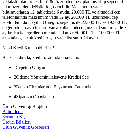
ve taksit tutarları tek bir ürün üzerinden hesaplanmış olup sepetteki
tutar üzerinden değişiklik gösterebilir. Maksimum vade
bilgisayarlarda 12, tabletlerde 6 aydır. 20.000 TL ve altındaki cep
telefonlarında maksimum vade 12 ay, 20.000 TL üzerindeki cep
telefonlarında 3 aydır. Örneğin, sepetinizde 22.600 TL ve 19.500 TL
değerinde iki ayrı telefon varsa kullanabileceğiniz maksimum vade 3
aydır. Bu kategoriler haricinde kalan ve 50.001 TL – 100.000 TL
arasında açılacak krediler için vade üst sınırı 24 aydır.
Nasıl Kredi Kullanabilirim ?
Bir kaç adımda, krediniz anında onaylanır.
1
Sepetini Oluştur
2
Ödeme Yöntemini Alışveriş Kredisi Seç
3
Banka Ekranlarında Başvurunu Tamamla
4
Siparişin Onaylansın
Ürün Güvenliği Bilgileri
ButtonIcon
Sorumlu Kişi
Üretici Bilgileri
Ürün Güvenlik Görselleri