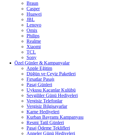
Braun
Casper
Huawei
JBL
Lenovo
Omix
Philips
Realme
Xiaomi
TCL
Sony
Özel Günler & Kampanyalar
Apple Eğitim
Düğün ve Çeyiz Paketleri
Fırsatlar Pasajı
Pasaj Günleri
Uykusu Kaçanlar Kulübü
Sevgililer Günü Hediyeleri
Vergisiz Telefonlar
Vergisiz Bilgisayarlar
Karne Hediyeleri
Kurban Bayramı Kampanyası
Resmi Tatil Günleri
Pasaj Ödeme Teklifleri
Anneler Günü Hediyeleri