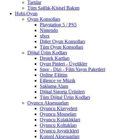
Tartılar
Tüm Sağlık-Kişisel Bakım
Hobi-Oyun
Oyun Konsolları
Playstation 5 / PS5
Nintendo
xbox
Diğer Oyun Konsolları
Tüm Oyun Konsolları
Dijital Ürün Kodları
Destek Kartları
Oyun Pinleri - Üyelikler
Spor - Dizi - Film Yayın Paketleri
Online Eğitim
Eğlence ve Müzik
Saklama Alanı
Dijital Sigorta Ürünleri
Tüm Dijital Ürün Kodları
Oyuncu Aksesuarları
Oyuncu Klavyeleri
Oyuncu Mouseları
Oyuncu Kulaklıkları
Oyuncu Koltukları
Oyuncu Joystickleri
Konsol Aksesuarları