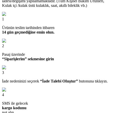
iadesi/değişimi yapılamamaktadır. (Tüm Kişisel Bakım Ürünleri,
Kulak içi /kulak üstü kulaklık, saat, akıllı bileklik vb.)
1
Ürünün teslim tarihinden itibaren
14 gün geçmediğine emin olun.
2
Pasaj üzerinde
“Siparişlerim” sekmesine girin
3
İade nedeninizi seçerek
“İade Talebi OIuştur”
butonuna tıklayın.
4
SMS ile gelecek
kargo kodunu
not alın.