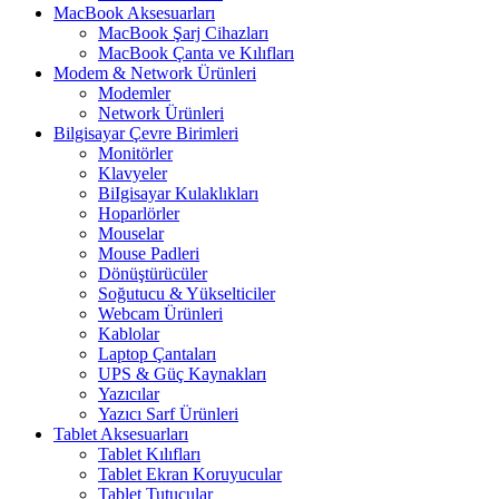
MacBook Aksesuarları
MacBook Şarj Cihazları
MacBook Çanta ve Kılıfları
Modem & Network Ürünleri
Modemler
Network Ürünleri
Bilgisayar Çevre Birimleri
Monitörler
Klavyeler
BiIgisayar Kulaklıkları
Hoparlörler
Mouselar
Mouse Padleri
Dönüştürücüler
Soğutucu & Yükselticiler
Webcam Ürünleri
Kablolar
Laptop Çantaları
UPS & Güç Kaynakları
Yazıcılar
Yazıcı Sarf Ürünleri
Tablet Aksesuarları
Tablet Kılıfları
Tablet Ekran Koruyucular
Tablet Tutucular