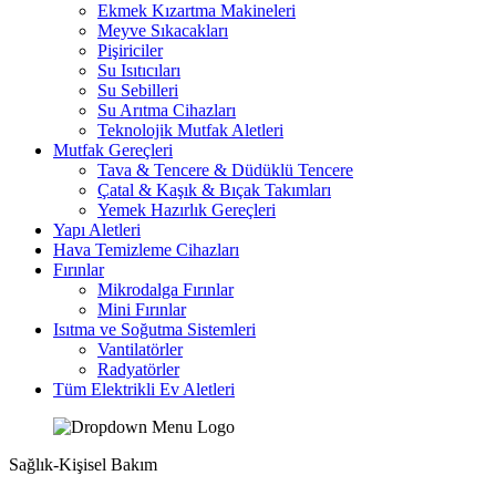
Ekmek Kızartma Makineleri
Meyve Sıkacakları
Pişiriciler
Su Isıtıcıları
Su Sebilleri
Su Arıtma Cihazları
Teknolojik Mutfak Aletleri
Mutfak Gereçleri
Tava & Tencere & Düdüklü Tencere
Çatal & Kaşık & Bıçak Takımları
Yemek Hazırlık Gereçleri
Yapı Aletleri
Hava Temizleme Cihazları
Fırınlar
Mikrodalga Fırınlar
Mini Fırınlar
Isıtma ve Soğutma Sistemleri
Vantilatörler
Radyatörler
Tüm Elektrikli Ev Aletleri
Sağlık-Kişisel Bakım