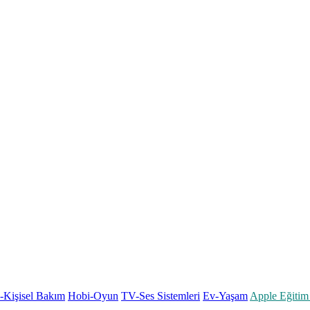
k-Kişisel Bakım
Hobi-Oyun
TV-Ses Sistemleri
Ev-Yaşam
Apple Eğitim