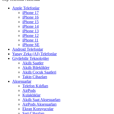
Apple Telefonlar
iPhone 17
iPhone 16
iPhone 15
iPhone 14
iPhone 13
iPhone 12
iPhone 11
iPhone SE
Android Telefonlar
Yapay Zeka (AI) Telefonlar
Giyilebilir Teknolojiler
Akıllı Saatler
Akıllı Bileklikler
Akıllı Çocuk Saatleri
Takip Cihazları
Aksesuarlar
Telefon Kılıfları
AirPods
Kulaklıklar
Akıllı Saat Aksesuarları
AirPods Aksesuarları
Ekran Koruyucular
Şarj Cihazları