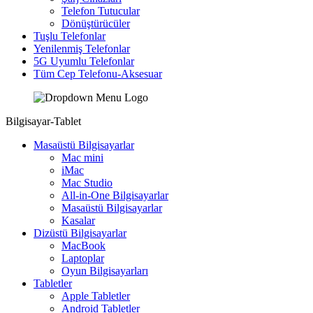
Telefon Tutucular
Dönüştürücüler
Tuşlu Telefonlar
Yenilenmiş Telefonlar
5G Uyumlu Telefonlar
Tüm Cep Telefonu-Aksesuar
Bilgisayar-Tablet
Masaüstü Bilgisayarlar
Mac mini
iMac
Mac Studio
All-in-One Bilgisayarlar
Masaüstü Bilgisayarlar
Kasalar
Dizüstü Bilgisayarlar
MacBook
Laptoplar
Oyun Bilgisayarları
Tabletler
Apple Tabletler
Android Tabletler