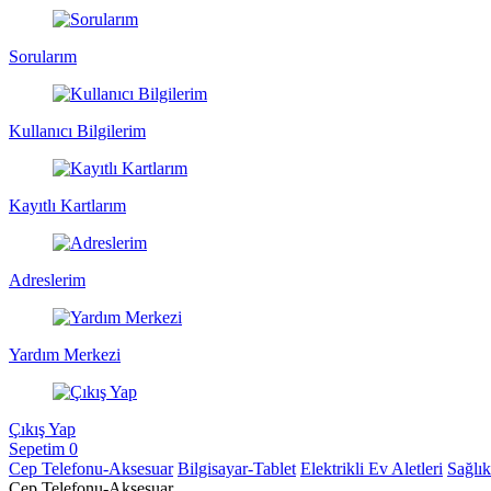
Sorularım
Kullanıcı Bilgilerim
Kayıtlı Kartlarım
Adreslerim
Yardım Merkezi
Çıkış Yap
Sepetim
0
Cep Telefonu-Aksesuar
Bilgisayar-Tablet
Elektrikli Ev Aletleri
Sağlı
Cep Telefonu-Aksesuar