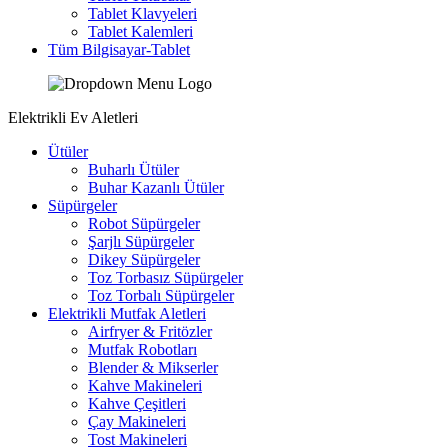
Tablet Klavyeleri
Tablet Kalemleri
Tüm Bilgisayar-Tablet
Elektrikli Ev Aletleri
Ütüler
Buharlı Ütüler
Buhar Kazanlı Ütüler
Süpürgeler
Robot Süpürgeler
Şarjlı Süpürgeler
Dikey Süpürgeler
Toz Torbasız Süpürgeler
Toz Torbalı Süpürgeler
Elektrikli Mutfak Aletleri
Airfryer & Fritözler
Mutfak Robotları
Blender & Mikserler
Kahve Makineleri
Kahve Çeşitleri
Çay Makineleri
Tost Makineleri