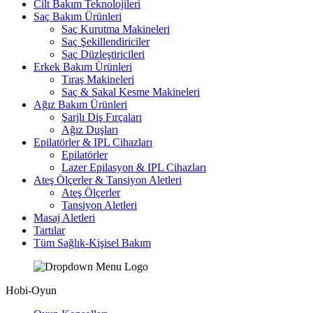
Cilt Bakım Teknolojileri
Saç Bakım Ürünleri
Saç Kurutma Makineleri
Saç Şekillendiriciler
Saç Düzleştiricileri
Erkek Bakım Ürünleri
Tıraş Makineleri
Saç & Sakal Kesme Makineleri
Ağız Bakım Ürünleri
Şarjlı Diş Fırçaları
Ağız Duşları
Epilatörler & IPL Cihazları
Epilatörler
Lazer Epilasyon & IPL Cihazları
Ateş Ölçerler & Tansiyon Aletleri
Ateş Ölçerler
Tansiyon Aletleri
Masaj Aletleri
Tartılar
Tüm Sağlık-Kişisel Bakım
Hobi-Oyun