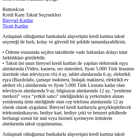
ButtonIcon
Kredi Kartı Taksit Seçenekleri
Bireysel Kartlar
Ticari Kartlar
Anlaşmalı olduğumuz bankalarla alışverişini kredi kartına taksit
seçeneği ile hızlı, kolay ve güvenli bir şekilde tamamlayabilirsin.
• Ödeme esnasında seçilen taksitlerde vade farkından dolayı tutar
farklılıkları görülebilir.
• Taksit üst sınırı bireysel kredi kartları ile yapılan elektronik eşya
alımlarında (Video, kamera, ses sistemleri, fiyatı 5.000 Türk lirasının
üzerinde olan televizyon vb) 4 ay, tablet alımlarında 6 ay, elektrikli
eşya (Buzdolabı, çamaşır makinesi, bulaşık makinesi, elektrikli ev
aletleri vb.) alımlarında ve fiyatı 5.000 Türk Lirasına kadar olan
televizyon alımlarında 9 ay, bilgisayar alımlarında 12 ay, “yenileme
merkezi” veya “yetkili satıcı” niteliğindeki iş yerlerinden alınan
yenilenmiş ürün niteliğinde olan cep telefonu alımlarında 12 ay
olarak olarak uygulanır. Bireysel kredi kartlarıyla gerçekleştirilecek
telekomünikasyon, hediye kart, hediye çeki ve benzeri şekillerde
herhangi somut bir mal veya hizmeti içermeyen ürünlerin
alımlarında taksit uygulanamaz.
Anlaşmalı olduğumuz bankalarla alışverişini kredi kartına taksit