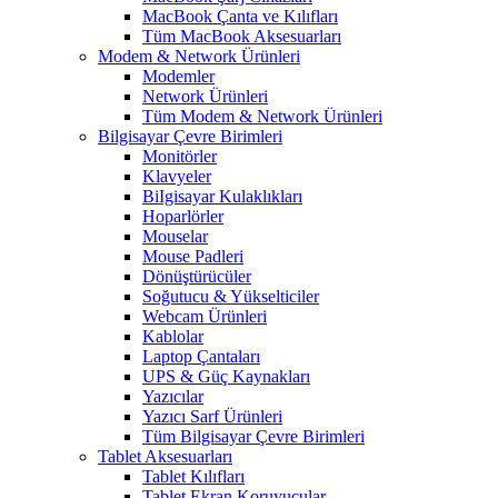
MacBook Çanta ve Kılıfları
Tüm MacBook Aksesuarları
Modem & Network Ürünleri
Modemler
Network Ürünleri
Tüm Modem & Network Ürünleri
Bilgisayar Çevre Birimleri
Monitörler
Klavyeler
BiIgisayar Kulaklıkları
Hoparlörler
Mouselar
Mouse Padleri
Dönüştürücüler
Soğutucu & Yükselticiler
Webcam Ürünleri
Kablolar
Laptop Çantaları
UPS & Güç Kaynakları
Yazıcılar
Yazıcı Sarf Ürünleri
Tüm Bilgisayar Çevre Birimleri
Tablet Aksesuarları
Tablet Kılıfları
Tablet Ekran Koruyucular