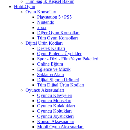
Tüm Sağlık-Kişisel Bakım
Hobi-Oyun
Oyun Konsolları
Playstation 5 / PS5
Nintendo
xbox
Diğer Oyun Konsolları
Tüm Oyun Konsolları
Dijital Ürün Kodları
Destek Kartları
Oyun Pinleri - Üyelikler
Spor - Dizi - Film Yayın Paketleri
Online Eğitim
Eğlence ve Müzik
Saklama Alanı
Dijital Sigorta Ürünleri
Tüm Dijital Ürün Kodları
Oyuncu Aksesuarları
Oyuncu Klavyeleri
Oyuncu Mouseları
Oyuncu Kulaklıkları
Oyuncu Koltukları
Oyuncu Joystickleri
Konsol Aksesuarları
Mobil Oyun Aksesuarları