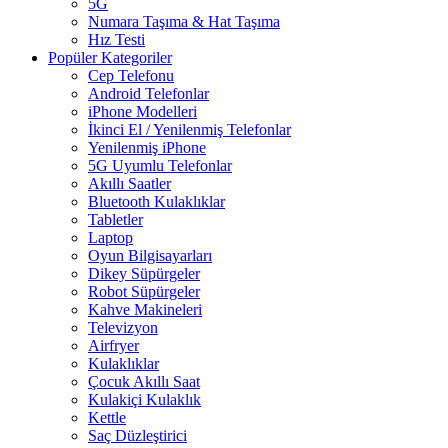
5G
Numara Taşıma & Hat Taşıma
Hız Testi
Popüler Kategoriler
Cep Telefonu
Android Telefonlar
iPhone Modelleri
İkinci El / Yenilenmiş Telefonlar
Yenilenmiş iPhone
5G Uyumlu Telefonlar
Akıllı Saatler
Bluetooth Kulaklıklar
Tabletler
Laptop
Oyun Bilgisayarları
Dikey Süpürgeler
Robot Süpürgeler
Kahve Makineleri
Televizyon
Airfryer
Kulaklıklar
Çocuk Akıllı Saat
Kulakiçi Kulaklık
Kettle
Saç Düzleştirici