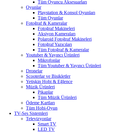
Tüm Oyuncu Aksesuarları
Oyunlar
Playstation & Konsol Oyunları
Tüm Oyunlar
Fotoğraf & Kameralar
Fotoğraf Makineleri
Aksiyon Kameraları
Polaroid Fotoğraf Makineleri
Fotoğraf Yazıcıları
Tüm Fotoğraf & Kameralar
Youtuber & Yayıncı Ürünleri
Mikrofonlar
Tüm Youtuber & Yayıncı Ürünleri
Dronelar
Scooterlar ve Bisikletler
Yetişkin Hobi & Eğlence
Müzik Ürünleri
Pikaplar
Tüm Müzik Ürünleri
Ödeme Kartları
Tüm Hobi-Oyun
TV-Ses Sistemleri
Televizyonlar
Smart TV
LED TV