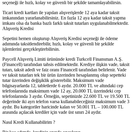
seçeneği ile hızlı, kolay ve güvenli bir şekilde tamamlayabilirsin.
Ticari kredi kartları ile yapılan alışverişlerde 12 aya kadar taksit
imkanından yararlanabilirsiniz. En fazla 12 aya kadar taksit yapma
imkanı olsa da banka bazlı farklı taksit tutarları uygulanabilmektedir.
Alışveriş Kredisi
Sepetini hemen oluşturup Alışveriş Kredisi seçeneği ile ödeme
adımında taksitlendirebilir, hızlı, kolay ve güvenli bir şekilde
işlemlerini gerçekleştirebilirsin.
Paycell Alışveriş Limiti ürününde kredi Turkcell Finansman A.Ş.
(Financell) tarafından tahsis edilmektedir. Krediye ilişkin vade, taksit
tutarı, taksit adedi ve faiz oranı Financell tarafından belirlenir. Vade
ve taksit tutarları tek bir ürün üzerinden hesaplanmış olup sepetteki
tutar üzerinden değişiklik gösterebilir. Maksimum vade
bilgisayarlarda 12, tabletlerde 6 aydır. 20.000 TL ve altındaki cep
telefonlarında maksimum vade 12 ay, 20.000 TL üzerindeki cep
telefonlarında 3 aydır. Örneğin, sepetinizde 22.600 TL ve 19.500 TL
değerinde iki ayrı telefon varsa kullanabileceğiniz maksimum vade 3
aydır. Bu kategoriler haricinde kalan ve 50.001 TL – 100.000 TL
arasında açılacak krediler için vade üst sınırı 24 aydır.
Nasıl Kredi Kullanabilirim ?