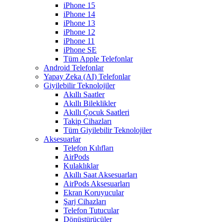
iPhone 15
iPhone 14
iPhone 13
iPhone 12
iPhone 11
iPhone SE
Tüm Apple Telefonlar
Android Telefonlar
Yapay Zeka (AI) Telefonlar
Giyilebilir Teknolojiler
Akıllı Saatler
Akıllı Bileklikler
Akıllı Çocuk Saatleri
Takip Cihazları
Tüm Giyilebilir Teknolojiler
Aksesuarlar
Telefon Kılıfları
AirPods
Kulaklıklar
Akıllı Saat Aksesuarları
AirPods Aksesuarları
Ekran Koruyucular
Şarj Cihazları
Telefon Tutucular
Dönüştürücüler