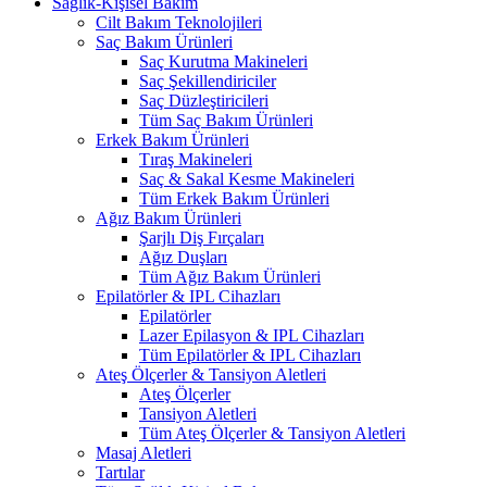
Sağlık-Kişisel Bakım
Cilt Bakım Teknolojileri
Saç Bakım Ürünleri
Saç Kurutma Makineleri
Saç Şekillendiriciler
Saç Düzleştiricileri
Tüm Saç Bakım Ürünleri
Erkek Bakım Ürünleri
Tıraş Makineleri
Saç & Sakal Kesme Makineleri
Tüm Erkek Bakım Ürünleri
Ağız Bakım Ürünleri
Şarjlı Diş Fırçaları
Ağız Duşları
Tüm Ağız Bakım Ürünleri
Epilatörler & IPL Cihazları
Epilatörler
Lazer Epilasyon & IPL Cihazları
Tüm Epilatörler & IPL Cihazları
Ateş Ölçerler & Tansiyon Aletleri
Ateş Ölçerler
Tansiyon Aletleri
Tüm Ateş Ölçerler & Tansiyon Aletleri
Masaj Aletleri
Tartılar