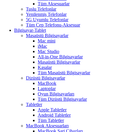
Tüm Aksesuarlar
Tuşlu Telefonlar
Yenilenmiş Telefonlar
5G Uyumlu Telefonlar
Tüm Cep Telefonu-Aksesuar
Bilgisayar-Tablet
Masaüstü Bilgisayarlar
Mac mini
iMac
Mac Studio
All-in-One Bilgisayarlar
Masaüstü Bilgisayarlar
Kasalar
Tüm Masaüstü Bilgisayarlar
Dizüstü Bilgisayarlar
MacBook
Laptoplar
Oyun Bilgisayarları
Tüm Dizüstü Bilgisayarlar
Tabletler
Apple Tabletler
Android Tabletler
Tüm Tabletler
MacBook Aksesuarları
MacBook Şarj Cihazları