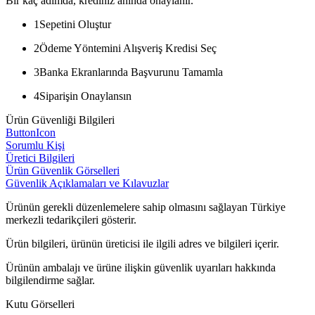
Bir kaç adımda, krediniz anında onaylanır.
1
Sepetini Oluştur
2
Ödeme Yöntemini Alışveriş Kredisi Seç
3
Banka Ekranlarında Başvurunu Tamamla
4
Siparişin Onaylansın
Ürün Güvenliği Bilgileri
ButtonIcon
Sorumlu Kişi
Üretici Bilgileri
Ürün Güvenlik Görselleri
Güvenlik Açıklamaları ve Kılavuzlar
Ürünün gerekli düzenlemelere sahip olmasını sağlayan Türkiye
merkezli tedarikçileri gösterir.
Ürün bilgileri, ürünün üreticisi ile ilgili adres ve bilgileri içerir.
Ürünün ambalajı ve ürüne ilişkin güvenlik uyarıları hakkında
bilgilendirme sağlar.
Kutu Görselleri