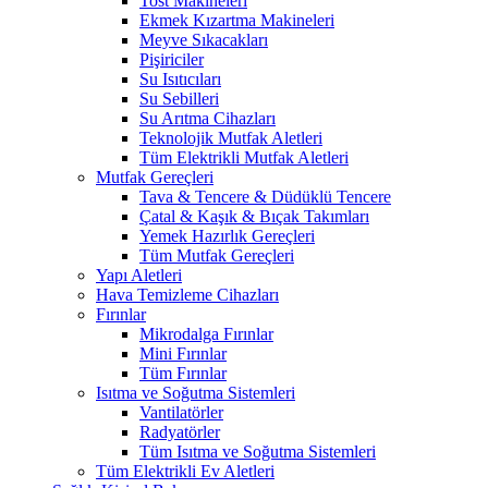
Tost Makineleri
Ekmek Kızartma Makineleri
Meyve Sıkacakları
Pişiriciler
Su Isıtıcıları
Su Sebilleri
Su Arıtma Cihazları
Teknolojik Mutfak Aletleri
Tüm Elektrikli Mutfak Aletleri
Mutfak Gereçleri
Tava & Tencere & Düdüklü Tencere
Çatal & Kaşık & Bıçak Takımları
Yemek Hazırlık Gereçleri
Tüm Mutfak Gereçleri
Yapı Aletleri
Hava Temizleme Cihazları
Fırınlar
Mikrodalga Fırınlar
Mini Fırınlar
Tüm Fırınlar
Isıtma ve Soğutma Sistemleri
Vantilatörler
Radyatörler
Tüm Isıtma ve Soğutma Sistemleri
Tüm Elektrikli Ev Aletleri