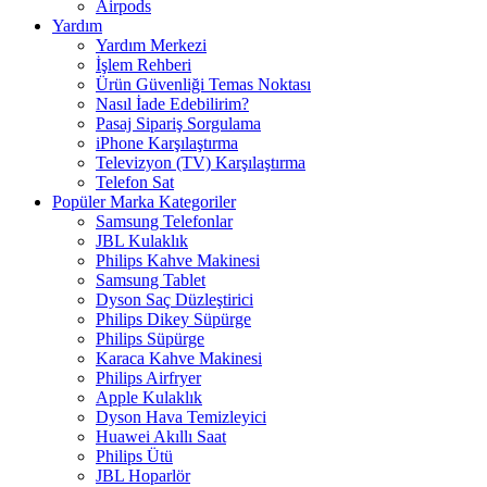
Airpods
Yardım
Yardım Merkezi
İşlem Rehberi
Ürün Güvenliği Temas Noktası
Nasıl İade Edebilirim?
Pasaj Sipariş Sorgulama
iPhone Karşılaştırma
Televizyon (TV) Karşılaştırma
Telefon Sat
Popüler Marka Kategoriler
Samsung Telefonlar
JBL Kulaklık
Philips Kahve Makinesi
Samsung Tablet
Dyson Saç Düzleştirici
Philips Dikey Süpürge
Philips Süpürge
Karaca Kahve Makinesi
Philips Airfryer
Apple Kulaklık
Dyson Hava Temizleyici
Huawei Akıllı Saat
Philips Ütü
JBL Hoparlör