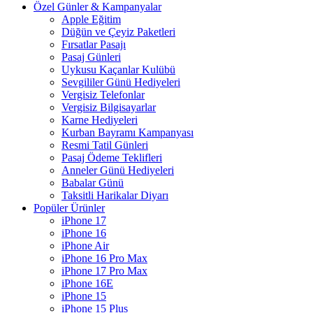
Özel Günler & Kampanyalar
Apple Eğitim
Düğün ve Çeyiz Paketleri
Fırsatlar Pasajı
Pasaj Günleri
Uykusu Kaçanlar Kulübü
Sevgililer Günü Hediyeleri
Vergisiz Telefonlar
Vergisiz Bilgisayarlar
Karne Hediyeleri
Kurban Bayramı Kampanyası
Resmi Tatil Günleri
Pasaj Ödeme Teklifleri
Anneler Günü Hediyeleri
Babalar Günü
Taksitli Harikalar Diyarı
Popüler Ürünler
iPhone 17
iPhone 16
iPhone Air
iPhone 16 Pro Max
iPhone 17 Pro Max
iPhone 16E
iPhone 15
iPhone 15 Plus