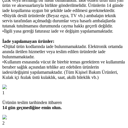
çizik veya herhangi bir hasar olmamalıdır. İade edilen ürün tüm yan
ürün ve aksesuarlarıyla birlikte gönderilmelidir. Ürünlerin 14 günde
iade koşullarına uygun bir şekilde iade edilmesi gerekmektedir.
•Büyük desili ürünlerde (Beyaz eşya, TV vb.) ambalajın teknik
servis tarafından açılmadığı durumlar veya hasarlı ambalajlarda
tutanak tutulmaması durumunda cayma hakkı geçerli değildir.
•İlgili yasa gereği faturasız iade ve değişim yapılamamaktadır.
İade yapılamayan ürünler:
•Dijital ürün kodlarında iade bulunmamaktadır. Elektronik ortamda
anında iletilen hizmetler veya teslim edilen ürünlerde iade
bulunmamaktadır.
•Kullanım esnasında vücut ile birebir temas gerektiren ve kullanımla
beraber sağlık açısından tehlike arz edebilen ürünlerin
iadesi/değişimi yapılamamaktadır. (Tüm Kişisel Bakım Ürünleri,
Kulak içi /kulak üstü kulaklık, saat, akıllı bileklik vb.)
1
Ürünün teslim tarihinden itibaren
14 gün geçmediğine emin olun.
2