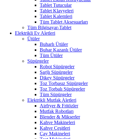
Tablet Tutucular
Tablet Klavyeleri
Tablet Kalemleri
Tüm Tablet Aksesuarları
Tüm Bilgisayar-Tablet
Elektrikli Ev Aletleri
Ütüler
Buharlı Ütüler
Buhar Kazanlı Ütüler
Tüm Ütüler
Süpürgeler
Robot Süpürgeler
Şarjlı Süpürgeler
Dikey Süpürgeler
Toz Torbasız Süpürgeler
Toz Torbalı Süpürgeler
Tüm Süpürgeler
Elektrikli Mutfak Aletleri
Airfryer & Fritözler
Mutfak Robotları
Blender & Mikserler
Kahve Makineleri
Kahve Çeşitleri
Çay Makineleri