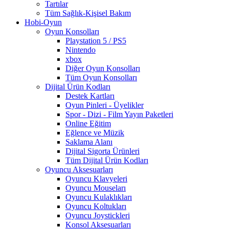
Tartılar
Tüm Sağlık-Kişisel Bakım
Hobi-Oyun
Oyun Konsolları
Playstation 5 / PS5
Nintendo
xbox
Diğer Oyun Konsolları
Tüm Oyun Konsolları
Dijital Ürün Kodları
Destek Kartları
Oyun Pinleri - Üyelikler
Spor - Dizi - Film Yayın Paketleri
Online Eğitim
Eğlence ve Müzik
Saklama Alanı
Dijital Sigorta Ürünleri
Tüm Dijital Ürün Kodları
Oyuncu Aksesuarları
Oyuncu Klavyeleri
Oyuncu Mouseları
Oyuncu Kulaklıkları
Oyuncu Koltukları
Oyuncu Joystickleri
Konsol Aksesuarları