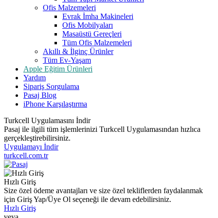
Ofis Malzemeleri
Evrak İmha Makineleri
Ofis Mobilyaları
Masaüstü Gereçleri
Tüm Ofis Malzemeleri
Akıllı & İlginç Ürünler
Tüm Ev-Yaşam
Apple Eğitim Ürünleri
Yardım
Sipariş Sorgulama
Pasaj Blog
iPhone Karşılaştırma
Turkcell Uygulamasını İndir
Pasaj ile ilgili tüm işlemlerinizi Turkcell Uygulamasından hızlıca
gerçekleştirebilirsiniz.
Uygulamayı İndir
turkcell.com.tr
Hızlı Giriş
Size özel ödeme avantajları ve size özel tekliflerden faydalanmak
için Giriş Yap/Üye Ol seçeneği ile devam edebilirsiniz.
Hızlı Giriş
veya