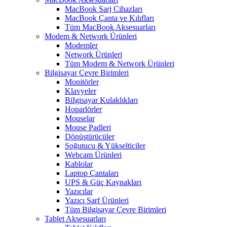
MacBook Şarj Cihazları
MacBook Çanta ve Kılıfları
Tüm MacBook Aksesuarları
Modem & Network Ürünleri
Modemler
Network Ürünleri
Tüm Modem & Network Ürünleri
Bilgisayar Çevre Birimleri
Monitörler
Klavyeler
BiIgisayar Kulaklıkları
Hoparlörler
Mouselar
Mouse Padleri
Dönüştürücüler
Soğutucu & Yükselticiler
Webcam Ürünleri
Kablolar
Laptop Çantaları
UPS & Güç Kaynakları
Yazıcılar
Yazıcı Sarf Ürünleri
Tüm Bilgisayar Çevre Birimleri
Tablet Aksesuarları