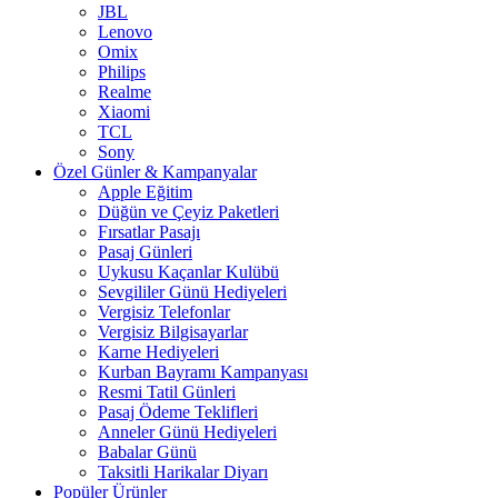
JBL
Lenovo
Omix
Philips
Realme
Xiaomi
TCL
Sony
Özel Günler & Kampanyalar
Apple Eğitim
Düğün ve Çeyiz Paketleri
Fırsatlar Pasajı
Pasaj Günleri
Uykusu Kaçanlar Kulübü
Sevgililer Günü Hediyeleri
Vergisiz Telefonlar
Vergisiz Bilgisayarlar
Karne Hediyeleri
Kurban Bayramı Kampanyası
Resmi Tatil Günleri
Pasaj Ödeme Teklifleri
Anneler Günü Hediyeleri
Babalar Günü
Taksitli Harikalar Diyarı
Popüler Ürünler