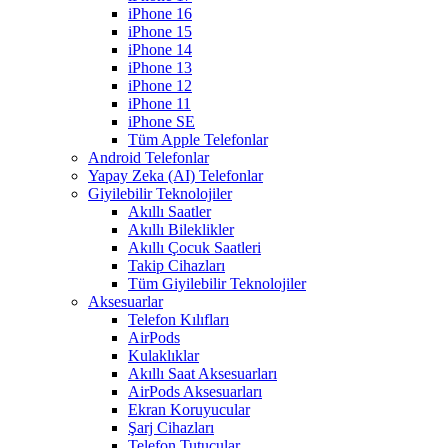
iPhone 16
iPhone 15
iPhone 14
iPhone 13
iPhone 12
iPhone 11
iPhone SE
Tüm Apple Telefonlar
Android Telefonlar
Yapay Zeka (AI) Telefonlar
Giyilebilir Teknolojiler
Akıllı Saatler
Akıllı Bileklikler
Akıllı Çocuk Saatleri
Takip Cihazları
Tüm Giyilebilir Teknolojiler
Aksesuarlar
Telefon Kılıfları
AirPods
Kulaklıklar
Akıllı Saat Aksesuarları
AirPods Aksesuarları
Ekran Koruyucular
Şarj Cihazları
Telefon Tutucular