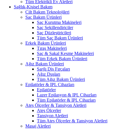
Tüm Elektrikli Ev Aletleri
Sağlık-Kişisel Bakım
Cilt Bakım Teknolojileri
Saç Bakım Ürünleri
Saç Kurutma Makineleri
Saç Şekillendiriciler
Saç Düzleştiricileri
Tüm Saç Bakım Ürünleri
Erkek Bakım Ürünleri
Tıraş Makineleri
Saç & Sakal Kesme Makineleri
Tüm Erkek Bakım Ürünleri
Ağız Bakım Ürünleri
Şarjlı Diş Fırçaları
Ağız Duşları
Tüm Ağız Bakım Ürünleri
Epilatörler & IPL Cihazları
Epilatörler
Lazer Epilasyon & IPL Cihazları
Tüm Epilatörler & IPL Cihazları
Ateş Ölçerler & Tansiyon Aletleri
Ateş Ölçerler
Tansiyon Aletleri
Tüm Ateş Ölçerler & Tansiyon Aletleri
Masaj Aletleri