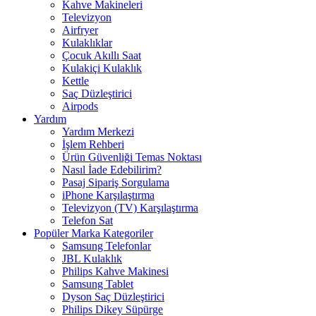
Kahve Makineleri
Televizyon
Airfryer
Kulaklıklar
Çocuk Akıllı Saat
Kulakiçi Kulaklık
Kettle
Saç Düzleştirici
Airpods
Yardım
Yardım Merkezi
İşlem Rehberi
Ürün Güvenliği Temas Noktası
Nasıl İade Edebilirim?
Pasaj Sipariş Sorgulama
iPhone Karşılaştırma
Televizyon (TV) Karşılaştırma
Telefon Sat
Popüler Marka Kategoriler
Samsung Telefonlar
JBL Kulaklık
Philips Kahve Makinesi
Samsung Tablet
Dyson Saç Düzleştirici
Philips Dikey Süpürge