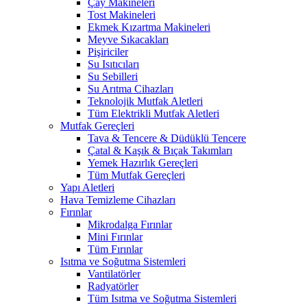
Çay Makineleri
Tost Makineleri
Ekmek Kızartma Makineleri
Meyve Sıkacakları
Pişiriciler
Su Isıtıcıları
Su Sebilleri
Su Arıtma Cihazları
Teknolojik Mutfak Aletleri
Tüm Elektrikli Mutfak Aletleri
Mutfak Gereçleri
Tava & Tencere & Düdüklü Tencere
Çatal & Kaşık & Bıçak Takımları
Yemek Hazırlık Gereçleri
Tüm Mutfak Gereçleri
Yapı Aletleri
Hava Temizleme Cihazları
Fırınlar
Mikrodalga Fırınlar
Mini Fırınlar
Tüm Fırınlar
Isıtma ve Soğutma Sistemleri
Vantilatörler
Radyatörler
Tüm Isıtma ve Soğutma Sistemleri