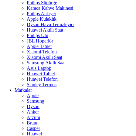
Philips Süpürge
Karaca Kahve Makinesi
Philips Airfryer
Apple Kulaklık
Dyson Hava Temizleyici
Huawei Akıllı Saat
Philips Ütü
JBL Hoparlör
Apple Tablet
Xiaomi Telefon
Xiaomi Akıllı Saat
Samsung Akıllı Saat
Asus Laptop
Huawei Tablet
Huawei Telefon
Stanley Termos
Markalar
Apple
Samsung
Dyson
Anker
Arzum
Braun
Casper
Huawei