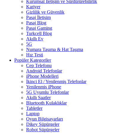
Kurumsal İletişim ve Sürdürürebilirlik
Kariyer
Gizlilik ve Güvenlik
Pasaj İletişim
Pasaj Blog
Pasaj Gaming
Turkcell Blog
Akıllı Ev
5G
Numara Taşıma & Hat Taşıma
Hız Testi
Popüler Kategoriler
Cep Telefonu
Android Telefonlar
iPhone Modelleri
İkinci El / Yenilenmiş Telefonlar
Yenilenmiş iPhone
5G Uyumlu Telefonlar
Akıllı Saatler
Bluetooth Kulaklıklar
Tabletler
Laptop
Oyun Bilgisayarları
Dikey Süpürgeler
Robot Süpürgeler