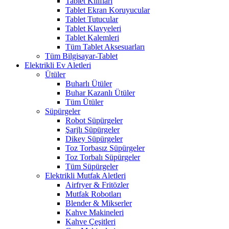
Tablet Kılıfları
Tablet Ekran Koruyucular
Tablet Tutucular
Tablet Klavyeleri
Tablet Kalemleri
Tüm Tablet Aksesuarları
Tüm Bilgisayar-Tablet
Elektrikli Ev Aletleri
Ütüler
Buharlı Ütüler
Buhar Kazanlı Ütüler
Tüm Ütüler
Süpürgeler
Robot Süpürgeler
Şarjlı Süpürgeler
Dikey Süpürgeler
Toz Torbasız Süpürgeler
Toz Torbalı Süpürgeler
Tüm Süpürgeler
Elektrikli Mutfak Aletleri
Airfryer & Fritözler
Mutfak Robotları
Blender & Mikserler
Kahve Makineleri
Kahve Çeşitleri