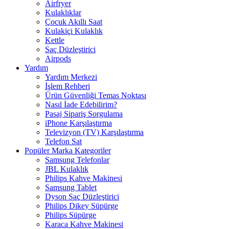
Airfryer
Kulaklıklar
Çocuk Akıllı Saat
Kulakiçi Kulaklık
Kettle
Saç Düzleştirici
Airpods
Yardım
Yardım Merkezi
İşlem Rehberi
Ürün Güvenliği Temas Noktası
Nasıl İade Edebilirim?
Pasaj Sipariş Sorgulama
iPhone Karşılaştırma
Televizyon (TV) Karşılaştırma
Telefon Sat
Popüler Marka Kategoriler
Samsung Telefonlar
JBL Kulaklık
Philips Kahve Makinesi
Samsung Tablet
Dyson Saç Düzleştirici
Philips Dikey Süpürge
Philips Süpürge
Karaca Kahve Makinesi