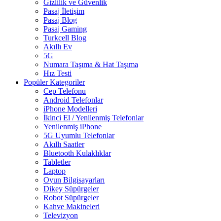
Gizlilik ve Güvenlik
Pasaj İletişim
Pasaj Blog
Pasaj Gaming
Turkcell Blog
Akıllı Ev
5G
Numara Taşıma & Hat Taşıma
Hız Testi
Popüler Kategoriler
Cep Telefonu
Android Telefonlar
iPhone Modelleri
İkinci El / Yenilenmiş Telefonlar
Yenilenmiş iPhone
5G Uyumlu Telefonlar
Akıllı Saatler
Bluetooth Kulaklıklar
Tabletler
Laptop
Oyun Bilgisayarları
Dikey Süpürgeler
Robot Süpürgeler
Kahve Makineleri
Televizyon