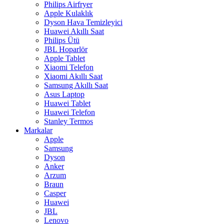
Philips Airfryer
Apple Kulaklık
Dyson Hava Temizleyici
Huawei Akıllı Saat
Philips Ütü
JBL Hoparlör
Apple Tablet
Xiaomi Telefon
Xiaomi Akıllı Saat
Samsung Akıllı Saat
Asus Laptop
Huawei Tablet
Huawei Telefon
Stanley Termos
Markalar
Apple
Samsung
Dyson
Anker
Arzum
Braun
Casper
Huawei
JBL
Lenovo