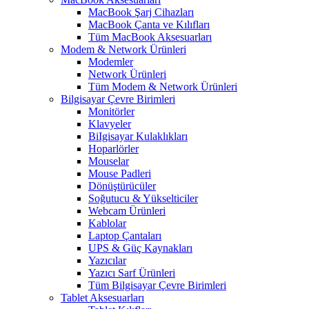
MacBook Şarj Cihazları
MacBook Çanta ve Kılıfları
Tüm MacBook Aksesuarları
Modem & Network Ürünleri
Modemler
Network Ürünleri
Tüm Modem & Network Ürünleri
Bilgisayar Çevre Birimleri
Monitörler
Klavyeler
BiIgisayar Kulaklıkları
Hoparlörler
Mouselar
Mouse Padleri
Dönüştürücüler
Soğutucu & Yükselticiler
Webcam Ürünleri
Kablolar
Laptop Çantaları
UPS & Güç Kaynakları
Yazıcılar
Yazıcı Sarf Ürünleri
Tüm Bilgisayar Çevre Birimleri
Tablet Aksesuarları