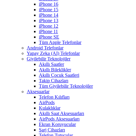
iPhone 16
iPhone 15
iPhone 14
iPhone 13
iPhone 12
iPhone 11
iPhone SE
Tüm Apple Telefonlar
Android Telefonlar
Yapay Zeka (AI) Telefonlar
Giyilebilir Teknolojiler
Akıllı Saatler
Akıllı Bileklikler
Akıllı Çocuk Saatleri
Takip Cihazları
Tüm Giyilebilir Teknolojiler
Aksesuarlar
Telefon Kılıfları
AirPods
Kulaklıklar
Akıllı Saat Aksesuarları
AirPods Aksesuarları
Ekran Koruyucular
Şarj Cihazları
Telefon Tutucular