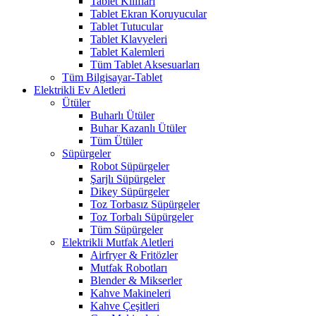
Tablet Kılıfları
Tablet Ekran Koruyucular
Tablet Tutucular
Tablet Klavyeleri
Tablet Kalemleri
Tüm Tablet Aksesuarları
Tüm Bilgisayar-Tablet
Elektrikli Ev Aletleri
Ütüler
Buharlı Ütüler
Buhar Kazanlı Ütüler
Tüm Ütüler
Süpürgeler
Robot Süpürgeler
Şarjlı Süpürgeler
Dikey Süpürgeler
Toz Torbasız Süpürgeler
Toz Torbalı Süpürgeler
Tüm Süpürgeler
Elektrikli Mutfak Aletleri
Airfryer & Fritözler
Mutfak Robotları
Blender & Mikserler
Kahve Makineleri
Kahve Çeşitleri