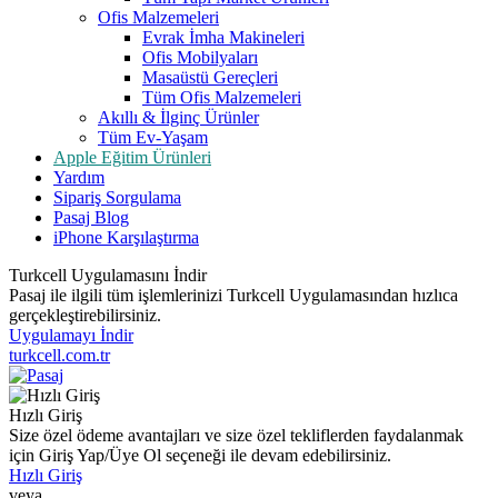
Ofis Malzemeleri
Evrak İmha Makineleri
Ofis Mobilyaları
Masaüstü Gereçleri
Tüm Ofis Malzemeleri
Akıllı & İlginç Ürünler
Tüm Ev-Yaşam
Apple Eğitim Ürünleri
Yardım
Sipariş Sorgulama
Pasaj Blog
iPhone Karşılaştırma
Turkcell Uygulamasını İndir
Pasaj ile ilgili tüm işlemlerinizi Turkcell Uygulamasından hızlıca
gerçekleştirebilirsiniz.
Uygulamayı İndir
turkcell.com.tr
Hızlı Giriş
Size özel ödeme avantajları ve size özel tekliflerden faydalanmak
için Giriş Yap/Üye Ol seçeneği ile devam edebilirsiniz.
Hızlı Giriş
veya