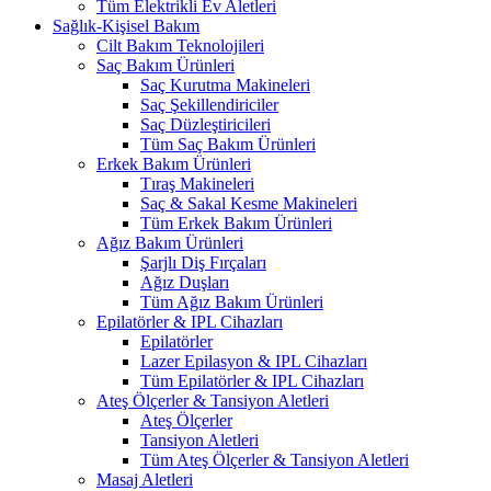
Tüm Elektrikli Ev Aletleri
Sağlık-Kişisel Bakım
Cilt Bakım Teknolojileri
Saç Bakım Ürünleri
Saç Kurutma Makineleri
Saç Şekillendiriciler
Saç Düzleştiricileri
Tüm Saç Bakım Ürünleri
Erkek Bakım Ürünleri
Tıraş Makineleri
Saç & Sakal Kesme Makineleri
Tüm Erkek Bakım Ürünleri
Ağız Bakım Ürünleri
Şarjlı Diş Fırçaları
Ağız Duşları
Tüm Ağız Bakım Ürünleri
Epilatörler & IPL Cihazları
Epilatörler
Lazer Epilasyon & IPL Cihazları
Tüm Epilatörler & IPL Cihazları
Ateş Ölçerler & Tansiyon Aletleri
Ateş Ölçerler
Tansiyon Aletleri
Tüm Ateş Ölçerler & Tansiyon Aletleri
Masaj Aletleri