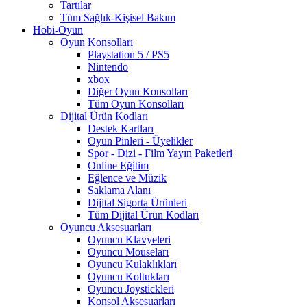
Tartılar
Tüm Sağlık-Kişisel Bakım
Hobi-Oyun
Oyun Konsolları
Playstation 5 / PS5
Nintendo
xbox
Diğer Oyun Konsolları
Tüm Oyun Konsolları
Dijital Ürün Kodları
Destek Kartları
Oyun Pinleri - Üyelikler
Spor - Dizi - Film Yayın Paketleri
Online Eğitim
Eğlence ve Müzik
Saklama Alanı
Dijital Sigorta Ürünleri
Tüm Dijital Ürün Kodları
Oyuncu Aksesuarları
Oyuncu Klavyeleri
Oyuncu Mouseları
Oyuncu Kulaklıkları
Oyuncu Koltukları
Oyuncu Joystickleri
Konsol Aksesuarları