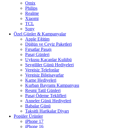
Omix
Philips
Realme
Xiaomi
TCL
Sony
Özel Günler & Kampanyalar
Apple Eğitim
Düğün ve Çeyiz Paketleri
Fırsatlar Pasajı
Pasaj Günleri
Uykusu Kaçanlar Kulübü
Sevgililer Günü Hediyeleri
Vergisiz Telefonlar
Vergisiz Bilgisayarlar
Karne Hediyeleri
Kurban Bayramı Kampanyası
Resmi Tatil Günleri
Pasaj Ödeme Teklifleri
Anneler Günü Hediyeleri
Babalar Günü
Taksitli Harikalar Diyarı
Popüler Ürünler
iPhone 17
iPhone 16