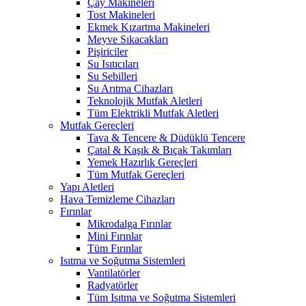
Çay Makineleri
Tost Makineleri
Ekmek Kızartma Makineleri
Meyve Sıkacakları
Pişiriciler
Su Isıtıcıları
Su Sebilleri
Su Arıtma Cihazları
Teknolojik Mutfak Aletleri
Tüm Elektrikli Mutfak Aletleri
Mutfak Gereçleri
Tava & Tencere & Düdüklü Tencere
Çatal & Kaşık & Bıçak Takımları
Yemek Hazırlık Gereçleri
Tüm Mutfak Gereçleri
Yapı Aletleri
Hava Temizleme Cihazları
Fırınlar
Mikrodalga Fırınlar
Mini Fırınlar
Tüm Fırınlar
Isıtma ve Soğutma Sistemleri
Vantilatörler
Radyatörler
Tüm Isıtma ve Soğutma Sistemleri