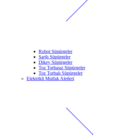
Robot Süpürgeler
Şarjlı Süpürgeler
Dikey Süpürgeler
Toz Torbasız Süpürgeler
Toz Torbalı Süpürgeler
Elektrikli Mutfak Aletleri