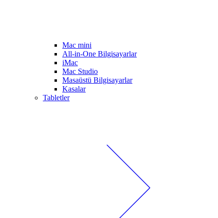
Mac mini
All-in-One Bilgisayarlar
iMac
Mac Studio
Masaüstü Bilgisayarlar
Kasalar
Tabletler