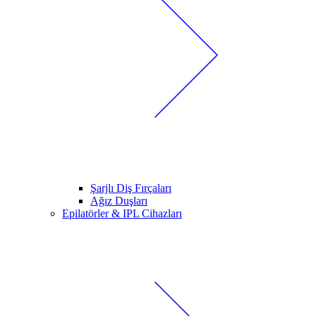
Şarjlı Diş Fırçaları
Ağız Duşları
Epilatörler & IPL Cihazları