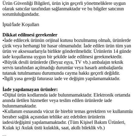
Ürün Güvenliği Bilgileri, ürün için geçerli yönetmeliklere uygun
olarak satıcılar tarafından sağlanmaktadır ve bu bilgiler satıcının
sorumluluğundadır.
İptal/İade Koşulları
Dikkat edilmesi gerekenler
•İade edilecek ürünün orijinal kutusu bozulmamış olmalı, ürünlerde
çizik veya herhangi bir hasar olmamalıdır. İade edilen ürün tüm yan
ürün ve aksesuarlarıyla birlikte gönderilmelidir. Ürünlerin 14 günde
iade koşullarına uygun bir şekilde iade edilmesi gerekmektedir.
•Büyük desili ürünlerde (Beyaz eşya, TV vb.) ambalajın teknik
servis tarafından açılmadığı durumlar veya hasarlı ambalajlarda
tutanak tutulmaması durumunda cayma hakkı geçerli değildir.
•İlgili yasa gereği faturasız iade ve değişim yapılamamaktadır.
İade yapılamayan ürünler:
•Dijital ürün kodlarında iade bulunmamaktadır. Elektronik ortamda
anında iletilen hizmetler veya teslim edilen ürünlerde iade
bulunmamaktadır.
•Kullanım esnasında vücut ile birebir temas gerektiren ve kullanımla
beraber sağlık açısından tehlike arz edebilen ürünlerin
iadesi/değişimi yapılamamaktadır. (Tüm Kişisel Bakım Ürünleri,
Kulak içi /kulak üstü kulaklık, saat, akıllı bileklik vb.)