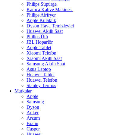
Philips Süpürge
Karaca Kahve Makinesi
Philips Airfryer
Apple Kulaklık
Dyson Hava Temizleyici
Huawei Akıllı Saat
Philips Ütü
JBL Hoparlör
Apple Tablet
Xiaomi Telefon
Xiaomi Akıllı Saat
Samsung Akıllı Saat
Asus Laptop
Huawei Tablet
Huawei Telefon
Stanley Termos
Markalar
Apple
Samsung
Dyson
Anker
Arzum
Braun
Casper
Huawei