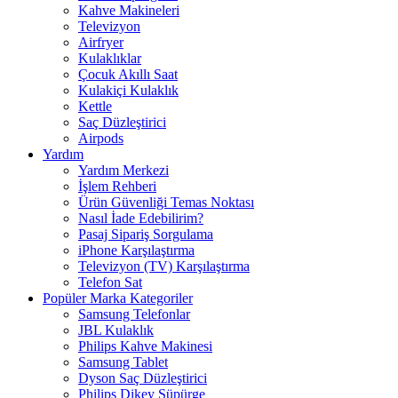
Kahve Makineleri
Televizyon
Airfryer
Kulaklıklar
Çocuk Akıllı Saat
Kulakiçi Kulaklık
Kettle
Saç Düzleştirici
Airpods
Yardım
Yardım Merkezi
İşlem Rehberi
Ürün Güvenliği Temas Noktası
Nasıl İade Edebilirim?
Pasaj Sipariş Sorgulama
iPhone Karşılaştırma
Televizyon (TV) Karşılaştırma
Telefon Sat
Popüler Marka Kategoriler
Samsung Telefonlar
JBL Kulaklık
Philips Kahve Makinesi
Samsung Tablet
Dyson Saç Düzleştirici
Philips Dikey Süpürge