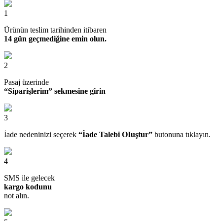
1
Ürünün teslim tarihinden itibaren
14 gün geçmediğine emin olun.
2
Pasaj üzerinde
“Siparişlerim” sekmesine girin
3
İade nedeninizi seçerek
“İade Talebi OIuştur”
butonuna tıklayın.
4
SMS ile gelecek
kargo kodunu
not alın.