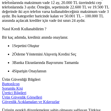
telefonlarında maksimum vade 12 ay, 20.000 TL üzerindeki cep
telefonlarında 3 aydır. Örneğin, sepetinizde 22.600 TL ve 19.500 TL
değerinde iki ayrı telefon varsa kullanabileceğiniz maksimum vade 3
aydır. Bu kategoriler haricinde kalan ve 50.001 TL – 100.000 TL
arasında açılacak krediler için vade üst sınırı 24 aydır.
Nasıl Kredi Kullanabilirim ?
Bir kaç adımda, krediniz anında onaylanır.
1
Sepetini Oluştur
2
Ödeme Yöntemini Alışveriş Kredisi Seç
3
Banka Ekranlarında Başvurunu Tamamla
4
Siparişin Onaylansın
Ürün Güvenliği Bilgileri
ButtonIcon
Sorumlu Kişi
Üretici Bilgileri
Ürün Güvenlik Görselleri
Güvenlik Açıklamaları ve Kılavuzlar
Ürünün gerekli düzenlemelere sahip olmasını sağlayan Türkiye