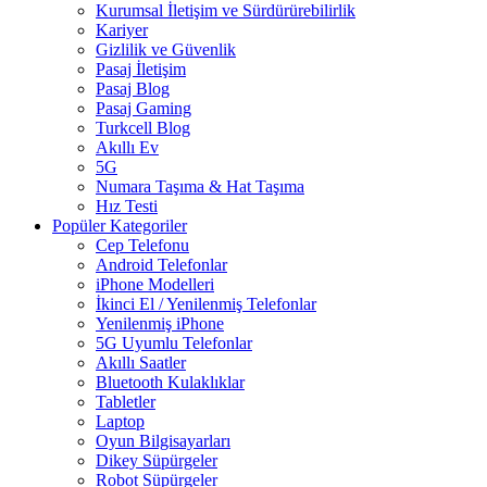
Kurumsal İletişim ve Sürdürürebilirlik
Kariyer
Gizlilik ve Güvenlik
Pasaj İletişim
Pasaj Blog
Pasaj Gaming
Turkcell Blog
Akıllı Ev
5G
Numara Taşıma & Hat Taşıma
Hız Testi
Popüler Kategoriler
Cep Telefonu
Android Telefonlar
iPhone Modelleri
İkinci El / Yenilenmiş Telefonlar
Yenilenmiş iPhone
5G Uyumlu Telefonlar
Akıllı Saatler
Bluetooth Kulaklıklar
Tabletler
Laptop
Oyun Bilgisayarları
Dikey Süpürgeler
Robot Süpürgeler