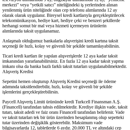
merkezi” veya “yetkili satıcı” niteliğindeki iş yerlerinden alınan
yenilenmiş ürün niteliğinde olan cep telefonu alımlarında 12 ay
olarak olarak uygulanır. Bireysel kredi kartlarıyla gerçekleştirilecek
telekomünikasyon, hediye kart, hediye çeki ve benzeri şekillerde
herhangi somut bir mal veya hizmeti içermeyen ürünlerin
alımlarında taksit uygulanamaz.
Anlaşmalı olduğumuz bankalarla alışverişini kredi kartına taksit
seçeneği ile hızlı, kolay ve güvenli bir şekilde tamamlayabilirsin.
Ticari kredi kartları ile yapılan alışverişlerde 12 aya kadar taksit
imkanından yararlanabilirsiniz. En fazla 12 aya kadar taksit yapma
imkanı olsa da banka bazlı farklı taksit tutarları uygulanabilmektedir.
Alışveriş Kredisi
Sepetini hemen oluşturup Alışveriş Kredisi seçeneği ile ödeme
adımında taksitlendirebilir, hızlı, kolay ve güvenli bir şekilde
işlemlerini gerçekleştirebilirsin.
Paycell Alışveriş Limiti ürününde kredi Turkcell Finansman A.Ş.
(Financell) tarafından tahsis edilmektedir. Krediye ilişkin vade, taksit
tutarı, taksit adedi ve faiz oranı Financell tarafından belirlenir. Vade
ve taksit tutarları tek bir ürün üzerinden hesaplanmış olup sepetteki
tutar üzerinden değişiklik gösterebilir. Maksimum vade
bilgisayarlarda 12, tabletlerde 6 aydır. 20.000 TL ve altındaki cep