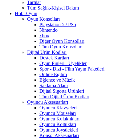
Tartılar
Tüm Sağlık-Kişisel Bakım
Hobi-Oyun
Oyun Konsolları
Playstation 5 / PS5
Nintendo
xbox
Diğer Oyun Konsolları
Tüm Oyun Konsolları
Dijital Ürün Kodları
Destek Kartları
Oyun Pinleri - Üyelikler
Spor - Dizi - Film Yayın Paketleri
Online Eğitim
Eğlence ve Müzik
Saklama Alanı
Dijital Sigorta Ürünleri
Tüm Dijital Ürün Kodları
Oyuncu Aksesuarları
Oyuncu Klavyeleri
Oyuncu Mouseları
Oyuncu Kulaklıkları
Oyuncu Koltukları
Oyuncu Joystickleri
Konsol Aksesuarları