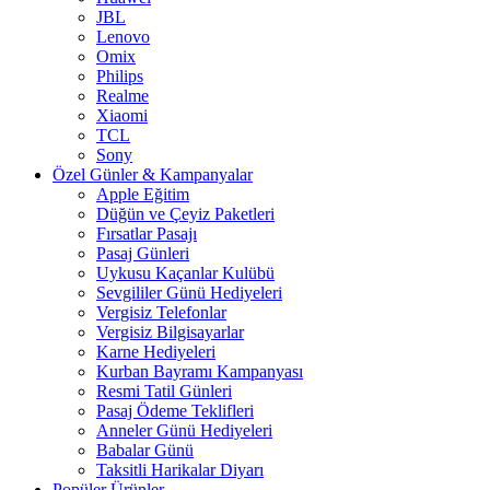
JBL
Lenovo
Omix
Philips
Realme
Xiaomi
TCL
Sony
Özel Günler & Kampanyalar
Apple Eğitim
Düğün ve Çeyiz Paketleri
Fırsatlar Pasajı
Pasaj Günleri
Uykusu Kaçanlar Kulübü
Sevgililer Günü Hediyeleri
Vergisiz Telefonlar
Vergisiz Bilgisayarlar
Karne Hediyeleri
Kurban Bayramı Kampanyası
Resmi Tatil Günleri
Pasaj Ödeme Teklifleri
Anneler Günü Hediyeleri
Babalar Günü
Taksitli Harikalar Diyarı
Popüler Ürünler