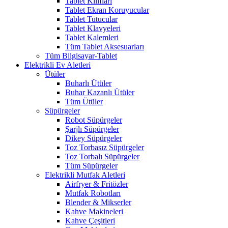
Tablet Kılıfları
Tablet Ekran Koruyucular
Tablet Tutucular
Tablet Klavyeleri
Tablet Kalemleri
Tüm Tablet Aksesuarları
Tüm Bilgisayar-Tablet
Elektrikli Ev Aletleri
Ütüler
Buharlı Ütüler
Buhar Kazanlı Ütüler
Tüm Ütüler
Süpürgeler
Robot Süpürgeler
Şarjlı Süpürgeler
Dikey Süpürgeler
Toz Torbasız Süpürgeler
Toz Torbalı Süpürgeler
Tüm Süpürgeler
Elektrikli Mutfak Aletleri
Airfryer & Fritözler
Mutfak Robotları
Blender & Mikserler
Kahve Makineleri
Kahve Çeşitleri