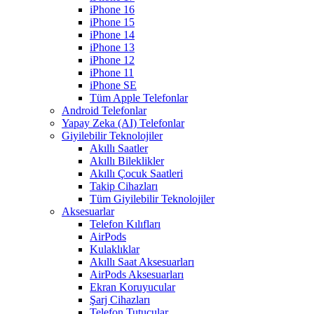
iPhone 16
iPhone 15
iPhone 14
iPhone 13
iPhone 12
iPhone 11
iPhone SE
Tüm Apple Telefonlar
Android Telefonlar
Yapay Zeka (AI) Telefonlar
Giyilebilir Teknolojiler
Akıllı Saatler
Akıllı Bileklikler
Akıllı Çocuk Saatleri
Takip Cihazları
Tüm Giyilebilir Teknolojiler
Aksesuarlar
Telefon Kılıfları
AirPods
Kulaklıklar
Akıllı Saat Aksesuarları
AirPods Aksesuarları
Ekran Koruyucular
Şarj Cihazları
Telefon Tutucular