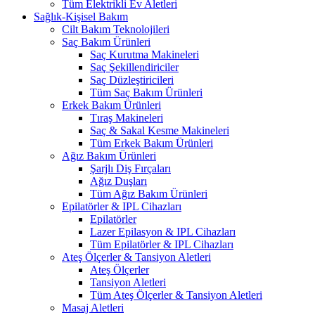
Tüm Elektrikli Ev Aletleri
Sağlık-Kişisel Bakım
Cilt Bakım Teknolojileri
Saç Bakım Ürünleri
Saç Kurutma Makineleri
Saç Şekillendiriciler
Saç Düzleştiricileri
Tüm Saç Bakım Ürünleri
Erkek Bakım Ürünleri
Tıraş Makineleri
Saç & Sakal Kesme Makineleri
Tüm Erkek Bakım Ürünleri
Ağız Bakım Ürünleri
Şarjlı Diş Fırçaları
Ağız Duşları
Tüm Ağız Bakım Ürünleri
Epilatörler & IPL Cihazları
Epilatörler
Lazer Epilasyon & IPL Cihazları
Tüm Epilatörler & IPL Cihazları
Ateş Ölçerler & Tansiyon Aletleri
Ateş Ölçerler
Tansiyon Aletleri
Tüm Ateş Ölçerler & Tansiyon Aletleri
Masaj Aletleri