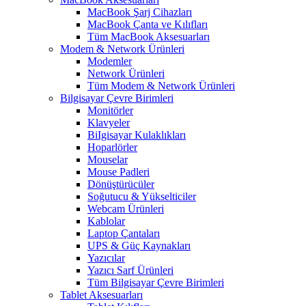
MacBook Şarj Cihazları
MacBook Çanta ve Kılıfları
Tüm MacBook Aksesuarları
Modem & Network Ürünleri
Modemler
Network Ürünleri
Tüm Modem & Network Ürünleri
Bilgisayar Çevre Birimleri
Monitörler
Klavyeler
BiIgisayar Kulaklıkları
Hoparlörler
Mouselar
Mouse Padleri
Dönüştürücüler
Soğutucu & Yükselticiler
Webcam Ürünleri
Kablolar
Laptop Çantaları
UPS & Güç Kaynakları
Yazıcılar
Yazıcı Sarf Ürünleri
Tüm Bilgisayar Çevre Birimleri
Tablet Aksesuarları