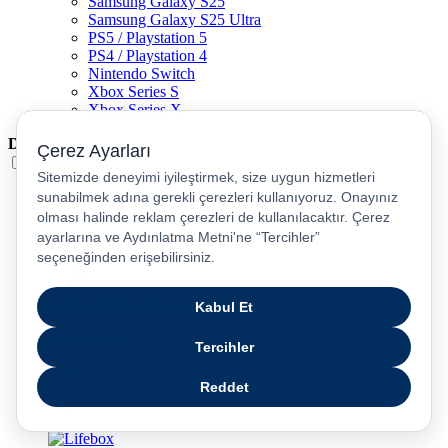
Samsung Galaxy S25
Samsung Galaxy S25 Ultra
PS5 / Playstation 5
PS4 / Playstation 4
Nintendo Switch
Xbox Series S
Xbox Series X
Dil
Türkçe
English
عربى
русский