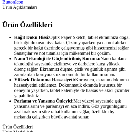
ButtonIcon
Ürün Açıklamaları
Ürün Özellikleri
Kağıt Doku Hissi
:Optix Paper Sketch, tablet ekranınıza doğal
bir kağıt dokusu hissi katar. Çizim yaparken ya da not alırken
gerçek bir kağıt üzerinde çalışıyormuş gibi hissetmenizi sağlar.
Sanatçılar ve not tutanlar için mükemmel bir çözüm.
Nano Teknoloji ile Güçlendirilmiş Koruma:
Nano kaplama
teknolojisi sayesinde çizilmeye ve darbelere karşı yüksek
direnç sağlar. Ekranınızı düşme, çizik ve günlük aşınma gibi
zararlardan koruyarak uzun ömürlü bir kullanım sunar.
Yüksek Dokunma Hassasiyeti:
Koruyucu, ekranın dokunma
hassasiyetini etkilemez. Dokunmatik ekranda kusursuz bir
deneyim yaşarken, tablet kalemiyle de hassas ve akıcı çizimler
yapabilirsiniz.
Parlama ve Yansıma Önleyici
:Mat yüzeyi sayesinde ışık
yansımalarını ve parlamayı en aza indirir. Göz yorgunluğunu
azaltarak uzun süre rahat kullanım sağlar, özellikle dış
mekanda çalışırken büyük avantaj sunar.
Ürün Özellikleri