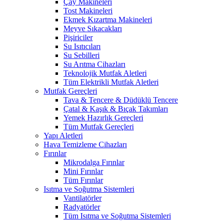
Çay Makineleri
Tost Makineleri
Ekmek Kızartma Makineleri
Meyve Sıkacakları
Pişiriciler
Su Isıtıcıları
Su Sebilleri
Su Arıtma Cihazları
Teknolojik Mutfak Aletleri
Tüm Elektrikli Mutfak Aletleri
Mutfak Gereçleri
Tava & Tencere & Düdüklü Tencere
Çatal & Kaşık & Bıçak Takımları
Yemek Hazırlık Gereçleri
Tüm Mutfak Gereçleri
Yapı Aletleri
Hava Temizleme Cihazları
Fırınlar
Mikrodalga Fırınlar
Mini Fırınlar
Tüm Fırınlar
Isıtma ve Soğutma Sistemleri
Vantilatörler
Radyatörler
Tüm Isıtma ve Soğutma Sistemleri