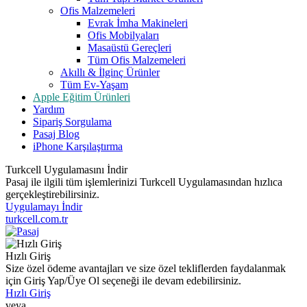
Ofis Malzemeleri
Evrak İmha Makineleri
Ofis Mobilyaları
Masaüstü Gereçleri
Tüm Ofis Malzemeleri
Akıllı & İlginç Ürünler
Tüm Ev-Yaşam
Apple Eğitim Ürünleri
Yardım
Sipariş Sorgulama
Pasaj Blog
iPhone Karşılaştırma
Turkcell Uygulamasını İndir
Pasaj ile ilgili tüm işlemlerinizi Turkcell Uygulamasından hızlıca
gerçekleştirebilirsiniz.
Uygulamayı İndir
turkcell.com.tr
Hızlı Giriş
Size özel ödeme avantajları ve size özel tekliflerden faydalanmak
için Giriş Yap/Üye Ol seçeneği ile devam edebilirsiniz.
Hızlı Giriş
veya