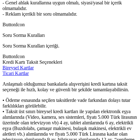
- Genel ahlak kurallarına uygun olmalı, siyasi/yasal bir içerik
olmamalıdır.
- Reklam içerikli bir soru olmamalıdır.
ButtonIcon
Soru Sorma Kuralları
Soru Sorma Kuralları içeriği.
ButtonIcon
Kredi Kartı Taksit Seçenekleri
Bireysel Kartlar
Ticari Kartlar
Anlaşmalı olduğumuz bankalarla alışverişini kredi kartına taksit
seçeneği ile hızlı, kolay ve güvenli bir şekilde tamamlayabilirsin.
• Ödeme esnasında seçilen taksitlerde vade farkından dolayı tutar
farklılıkları görülebilir.
• Taksit üst sınırı bireysel kredi kartları ile yapılan elektronik eşya
alımlarında (Video, kamera, ses sistemleri, fiyatı 5.000 Türk lirasının
üzerinde olan televizyon vb) 4 ay, tablet alımlarında 6 ay, elektrikli
eşya (Buzdolabı, çamaşır makinesi, bulaşık makinesi, elektrikli ev
aletleri vb.) alımlarında ve fiyatı 5.000 Türk Lirasına kadar olan
televizyon alımlarında 9 ay, bilgisayar alımlarında 12 ay, “yenileme