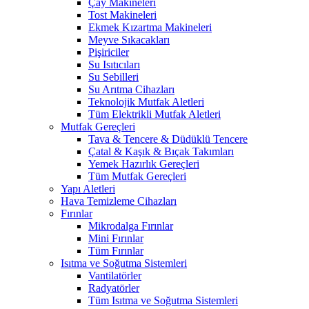
Çay Makineleri
Tost Makineleri
Ekmek Kızartma Makineleri
Meyve Sıkacakları
Pişiriciler
Su Isıtıcıları
Su Sebilleri
Su Arıtma Cihazları
Teknolojik Mutfak Aletleri
Tüm Elektrikli Mutfak Aletleri
Mutfak Gereçleri
Tava & Tencere & Düdüklü Tencere
Çatal & Kaşık & Bıçak Takımları
Yemek Hazırlık Gereçleri
Tüm Mutfak Gereçleri
Yapı Aletleri
Hava Temizleme Cihazları
Fırınlar
Mikrodalga Fırınlar
Mini Fırınlar
Tüm Fırınlar
Isıtma ve Soğutma Sistemleri
Vantilatörler
Radyatörler
Tüm Isıtma ve Soğutma Sistemleri