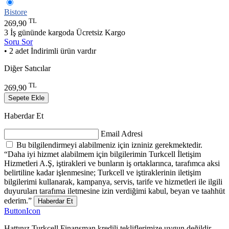
Bistore
TL
269,90
3 İş gününde kargoda
Ücretsiz Kargo
Soru Sor
• 2 adet İndirimli ürün vardır
Diğer Satıcılar
TL
269,90
Sepete Ekle
Haberdar Et
Email Adresi
Bu bilgilendirmeyi alabilmeniz için izniniz gerekmektedir.
“Daha iyi hizmet alabilmem için bilgilerimin Turkcell İletişim
Hizmetleri A.Ş, iştirakleri ve bunların iş ortaklarınca, tarafımca aksi
belirtiline kadar işlenmesine; Turkcell ve iştiraklerinin iletişim
bilgilerimi kullanarak, kampanya, servis, tarife ve hizmetleri ile ilgili
duyuruları tarafıma iletmesine izin verdiğimi kabul, beyan ve taahhüt
ederim.”
Haberdar Et
ButtonIcon
Hattınız Turkcell Finansman kredili tekliflerimize uygun değildir.