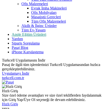
Ofis Malzemeleri
Evrak İmha Makineleri
Ofis Mobilyaları
Masaüstü Gereçleri
Tüm Ofis Malzemeleri
Akıllı & İlginç Ürünler
Tüm Ev-Yaşam
Apple Eğitim Ürünleri
Yardım
Sipariş Sorgulama
Pasaj Blog
iPhone Karşılaştırma
Turkcell Uygulamasını İndir
Pasaj ile ilgili tüm işlemlerinizi Turkcell Uygulamasından hızlıca
gerçekleştirebilirsiniz.
Uygulamayı İndir
turkcell.com.tr
Hızlı Giriş
Size özel ödeme avantajları ve size özel tekliflerden faydalanmak
için Giriş Yap/Üye Ol seçeneği ile devam edebilirsiniz.
Hızlı Giriş
veya