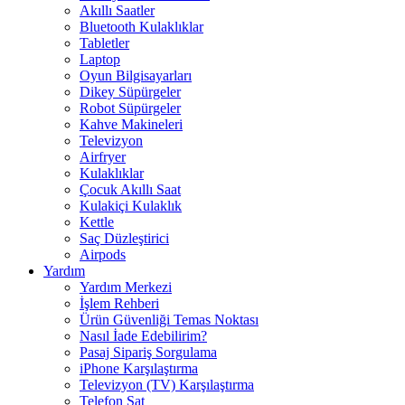
Akıllı Saatler
Bluetooth Kulaklıklar
Tabletler
Laptop
Oyun Bilgisayarları
Dikey Süpürgeler
Robot Süpürgeler
Kahve Makineleri
Televizyon
Airfryer
Kulaklıklar
Çocuk Akıllı Saat
Kulakiçi Kulaklık
Kettle
Saç Düzleştirici
Airpods
Yardım
Yardım Merkezi
İşlem Rehberi
Ürün Güvenliği Temas Noktası
Nasıl İade Edebilirim?
Pasaj Sipariş Sorgulama
iPhone Karşılaştırma
Televizyon (TV) Karşılaştırma
Telefon Sat