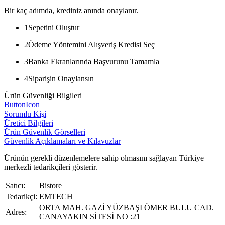
Bir kaç adımda, krediniz anında onaylanır.
1
Sepetini Oluştur
2
Ödeme Yöntemini Alışveriş Kredisi Seç
3
Banka Ekranlarında Başvurunu Tamamla
4
Siparişin Onaylansın
Ürün Güvenliği Bilgileri
ButtonIcon
Sorumlu Kişi
Üretici Bilgileri
Ürün Güvenlik Görselleri
Güvenlik Açıklamaları ve Kılavuzlar
Ürünün gerekli düzenlemelere sahip olmasını sağlayan Türkiye
merkezli tedarikçileri gösterir.
Satıcı:
Bistore
Tedarikçi:
EMTECH
ORTA MAH. GAZİ YÜZBAŞI ÖMER BULU CAD.
Adres:
CANAYAKIN SİTESİ NO :21