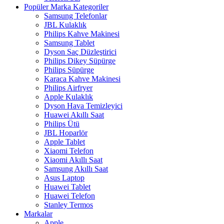
Popüler Marka Kategoriler
Samsung Telefonlar
JBL Kulaklık
Philips Kahve Makinesi
Samsung Tablet
Dyson Saç Düzleştirici
Philips Dikey Süpürge
Philips Süpürge
Karaca Kahve Makinesi
Philips Airfryer
Apple Kulaklık
Dyson Hava Temizleyici
Huawei Akıllı Saat
Philips Ütü
JBL Hoparlör
Apple Tablet
Xiaomi Telefon
Xiaomi Akıllı Saat
Samsung Akıllı Saat
Asus Laptop
Huawei Tablet
Huawei Telefon
Stanley Termos
Markalar
Apple