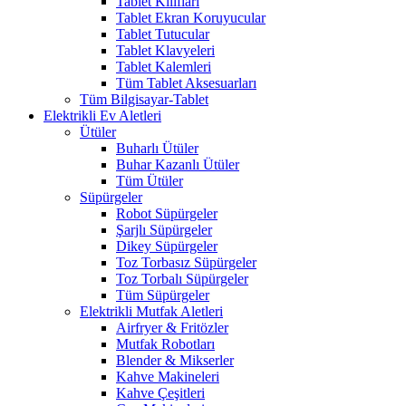
Tablet Kılıfları
Tablet Ekran Koruyucular
Tablet Tutucular
Tablet Klavyeleri
Tablet Kalemleri
Tüm Tablet Aksesuarları
Tüm Bilgisayar-Tablet
Elektrikli Ev Aletleri
Ütüler
Buharlı Ütüler
Buhar Kazanlı Ütüler
Tüm Ütüler
Süpürgeler
Robot Süpürgeler
Şarjlı Süpürgeler
Dikey Süpürgeler
Toz Torbasız Süpürgeler
Toz Torbalı Süpürgeler
Tüm Süpürgeler
Elektrikli Mutfak Aletleri
Airfryer & Fritözler
Mutfak Robotları
Blender & Mikserler
Kahve Makineleri
Kahve Çeşitleri