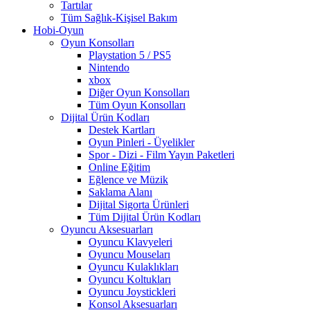
Tartılar
Tüm Sağlık-Kişisel Bakım
Hobi-Oyun
Oyun Konsolları
Playstation 5 / PS5
Nintendo
xbox
Diğer Oyun Konsolları
Tüm Oyun Konsolları
Dijital Ürün Kodları
Destek Kartları
Oyun Pinleri - Üyelikler
Spor - Dizi - Film Yayın Paketleri
Online Eğitim
Eğlence ve Müzik
Saklama Alanı
Dijital Sigorta Ürünleri
Tüm Dijital Ürün Kodları
Oyuncu Aksesuarları
Oyuncu Klavyeleri
Oyuncu Mouseları
Oyuncu Kulaklıkları
Oyuncu Koltukları
Oyuncu Joystickleri
Konsol Aksesuarları