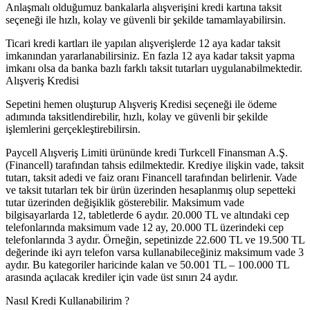
Anlaşmalı olduğumuz bankalarla alışverişini kredi kartına taksit
seçeneği ile hızlı, kolay ve güvenli bir şekilde tamamlayabilirsin.
Ticari kredi kartları ile yapılan alışverişlerde 12 aya kadar taksit
imkanından yararlanabilirsiniz. En fazla 12 aya kadar taksit yapma
imkanı olsa da banka bazlı farklı taksit tutarları uygulanabilmektedir.
Alışveriş Kredisi
Sepetini hemen oluşturup Alışveriş Kredisi seçeneği ile ödeme
adımında taksitlendirebilir, hızlı, kolay ve güvenli bir şekilde
işlemlerini gerçekleştirebilirsin.
Paycell Alışveriş Limiti ürününde kredi Turkcell Finansman A.Ş.
(Financell) tarafından tahsis edilmektedir. Krediye ilişkin vade, taksit
tutarı, taksit adedi ve faiz oranı Financell tarafından belirlenir. Vade
ve taksit tutarları tek bir ürün üzerinden hesaplanmış olup sepetteki
tutar üzerinden değişiklik gösterebilir. Maksimum vade
bilgisayarlarda 12, tabletlerde 6 aydır. 20.000 TL ve altındaki cep
telefonlarında maksimum vade 12 ay, 20.000 TL üzerindeki cep
telefonlarında 3 aydır. Örneğin, sepetinizde 22.600 TL ve 19.500 TL
değerinde iki ayrı telefon varsa kullanabileceğiniz maksimum vade 3
aydır. Bu kategoriler haricinde kalan ve 50.001 TL – 100.000 TL
arasında açılacak krediler için vade üst sınırı 24 aydır.
Nasıl Kredi Kullanabilirim ?