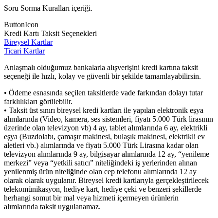
Soru Sorma Kuralları içeriği.
ButtonIcon
Kredi Kartı Taksit Seçenekleri
Bireysel Kartlar
Ticari Kartlar
Anlaşmalı olduğumuz bankalarla alışverişini kredi kartına taksit
seçeneği ile hızlı, kolay ve güvenli bir şekilde tamamlayabilirsin.
• Ödeme esnasında seçilen taksitlerde vade farkından dolayı tutar
farklılıkları görülebilir.
• Taksit üst sınırı bireysel kredi kartları ile yapılan elektronik eşya
alımlarında (Video, kamera, ses sistemleri, fiyatı 5.000 Türk lirasının
üzerinde olan televizyon vb) 4 ay, tablet alımlarında 6 ay, elektrikli
eşya (Buzdolabı, çamaşır makinesi, bulaşık makinesi, elektrikli ev
aletleri vb.) alımlarında ve fiyatı 5.000 Türk Lirasına kadar olan
televizyon alımlarında 9 ay, bilgisayar alımlarında 12 ay, “yenileme
merkezi” veya “yetkili satıcı” niteliğindeki iş yerlerinden alınan
yenilenmiş ürün niteliğinde olan cep telefonu alımlarında 12 ay
olarak olarak uygulanır. Bireysel kredi kartlarıyla gerçekleştirilecek
telekomünikasyon, hediye kart, hediye çeki ve benzeri şekillerde
herhangi somut bir mal veya hizmeti içermeyen ürünlerin
alımlarında taksit uygulanamaz.