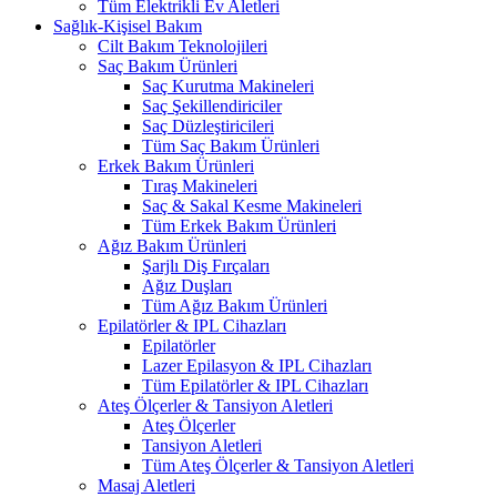
Tüm Elektrikli Ev Aletleri
Sağlık-Kişisel Bakım
Cilt Bakım Teknolojileri
Saç Bakım Ürünleri
Saç Kurutma Makineleri
Saç Şekillendiriciler
Saç Düzleştiricileri
Tüm Saç Bakım Ürünleri
Erkek Bakım Ürünleri
Tıraş Makineleri
Saç & Sakal Kesme Makineleri
Tüm Erkek Bakım Ürünleri
Ağız Bakım Ürünleri
Şarjlı Diş Fırçaları
Ağız Duşları
Tüm Ağız Bakım Ürünleri
Epilatörler & IPL Cihazları
Epilatörler
Lazer Epilasyon & IPL Cihazları
Tüm Epilatörler & IPL Cihazları
Ateş Ölçerler & Tansiyon Aletleri
Ateş Ölçerler
Tansiyon Aletleri
Tüm Ateş Ölçerler & Tansiyon Aletleri
Masaj Aletleri