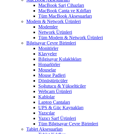
MacBook Şarj Cihazları
MacBook Çanta ve Kılıfları
Tüm MacBook Aksesuarları
Modem & Network Ürünleri
Modemler
Network Ürünleri
Tüm Modem & Network Ürünleri
Bilgisayar Çevre Birimleri
Monitörler
Klavyeler
BiIgisayar Kulaklıkları
Hoparlörler
Mouselar
Mouse Padleri
Dönüştürücüler
Soğutucu & Yükselticiler
Webcam Ürünleri
Kablolar
Laptop Çantaları
UPS & Güç Kaynakları
Yazıcılar
Yazıcı Sarf Ürünleri
Tüm Bilgisayar Çevre Birimleri
Tablet Aksesuarları