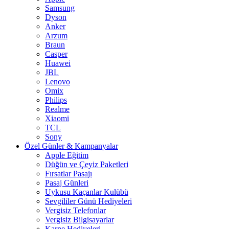
Samsung
Dyson
Anker
Arzum
Braun
Casper
Huawei
JBL
Lenovo
Omix
Philips
Realme
Xiaomi
TCL
Sony
Özel Günler & Kampanyalar
Apple Eğitim
Düğün ve Çeyiz Paketleri
Fırsatlar Pasajı
Pasaj Günleri
Uykusu Kaçanlar Kulübü
Sevgililer Günü Hediyeleri
Vergisiz Telefonlar
Vergisiz Bilgisayarlar
Karne Hediyeleri