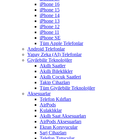
iPhone 16
iPhone 15
iPhone 14
iPhone 13
iPhone 12
iPhone 11
iPhone SE
Tüm Apple Telefonlar
Android Telefonlar
Yapay Zeka (AI) Telefonlar
Giyilebilir Teknolojiler
Akıllı Saatler
Akıllı Bileklikler
Akıllı Çocuk Saatleri
Takip Cihazları
Tüm Giyilebilir Teknolojiler
Aksesuarlar
Telefon Kılıfları
AirPods
Kulaklıklar
Akıllı Saat Aksesuarları
AirPods Aksesuarları
Ekran Koruyucular
Şarj Cihazları
Telefon Tutucular