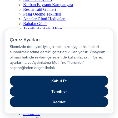
Kurban Bayramı Kampanyası
Resmi Tatil Günleri
Pasaj Ödeme Teklifleri
Anneler Günü Hediyeleri
Babalar Günü
Taksitli Harikalar Diyarı
Popüler Ürünler
iPhone 17
iPhone 16
iPhone Air
iPhone 16 Pro Max
iPhone 17 Pro Max
iPhone 16E
iPhone 15
iPhone 15 Plus
iPhone 15 Pro
iPhone 15 Pro Max
iPhone 14
iPhone 14 Plus
iPhone 14 Pro
iPhone 14 Pro Max
iPhone 13
iPhone 12
iPhone 11