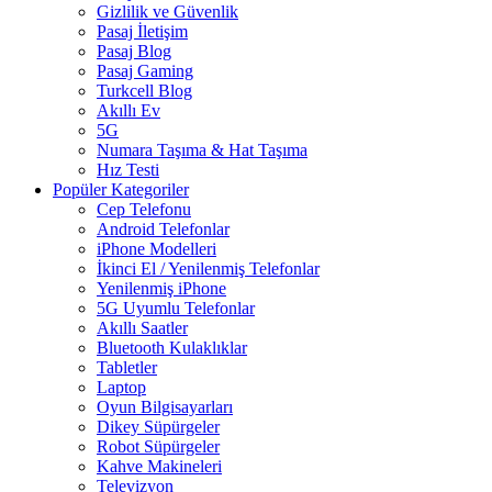
Gizlilik ve Güvenlik
Pasaj İletişim
Pasaj Blog
Pasaj Gaming
Turkcell Blog
Akıllı Ev
5G
Numara Taşıma & Hat Taşıma
Hız Testi
Popüler Kategoriler
Cep Telefonu
Android Telefonlar
iPhone Modelleri
İkinci El / Yenilenmiş Telefonlar
Yenilenmiş iPhone
5G Uyumlu Telefonlar
Akıllı Saatler
Bluetooth Kulaklıklar
Tabletler
Laptop
Oyun Bilgisayarları
Dikey Süpürgeler
Robot Süpürgeler
Kahve Makineleri
Televizyon