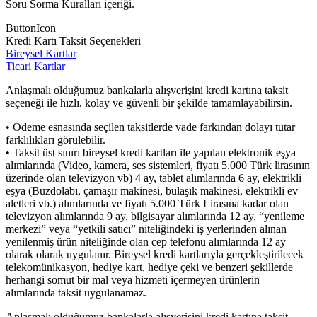
Soru Sorma Kuralları içeriği.
ButtonIcon
Kredi Kartı Taksit Seçenekleri
Bireysel Kartlar
Ticari Kartlar
Anlaşmalı olduğumuz bankalarla alışverişini kredi kartına taksit
seçeneği ile hızlı, kolay ve güvenli bir şekilde tamamlayabilirsin.
• Ödeme esnasında seçilen taksitlerde vade farkından dolayı tutar
farklılıkları görülebilir.
• Taksit üst sınırı bireysel kredi kartları ile yapılan elektronik eşya
alımlarında (Video, kamera, ses sistemleri, fiyatı 5.000 Türk lirasının
üzerinde olan televizyon vb) 4 ay, tablet alımlarında 6 ay, elektrikli
eşya (Buzdolabı, çamaşır makinesi, bulaşık makinesi, elektrikli ev
aletleri vb.) alımlarında ve fiyatı 5.000 Türk Lirasına kadar olan
televizyon alımlarında 9 ay, bilgisayar alımlarında 12 ay, “yenileme
merkezi” veya “yetkili satıcı” niteliğindeki iş yerlerinden alınan
yenilenmiş ürün niteliğinde olan cep telefonu alımlarında 12 ay
olarak olarak uygulanır. Bireysel kredi kartlarıyla gerçekleştirilecek
telekomünikasyon, hediye kart, hediye çeki ve benzeri şekillerde
herhangi somut bir mal veya hizmeti içermeyen ürünlerin
alımlarında taksit uygulanamaz.
Anlaşmalı olduğumuz bankalarla alışverişini kredi kartına taksit