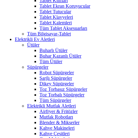
Tablet Kılıfları
Tablet Ekran Koruyucular
Tablet Tutucular
Tablet Klavyeleri
Tablet Kalemleri
Tüm Tablet Aksesuarları
Tüm Bilgisayar-Tablet
Elektrikli Ev Aletleri
Ütüler
Buharlı Ütüler
Buhar Kazanlı Ütüler
Tüm Ütüler
Süpürgeler
Robot Süpürgeler
Şarjlı Süpürgeler
Dikey Süpürgeler
Toz Torbasız Süpürgeler
Toz Torbalı Süpürgeler
Tüm Süpürgeler
Elektrikli Mutfak Aletleri
Airfryer & Fritözler
Mutfak Robotları
Blender & Mikserler
Kahve Makineleri
Kahve Çeşitleri