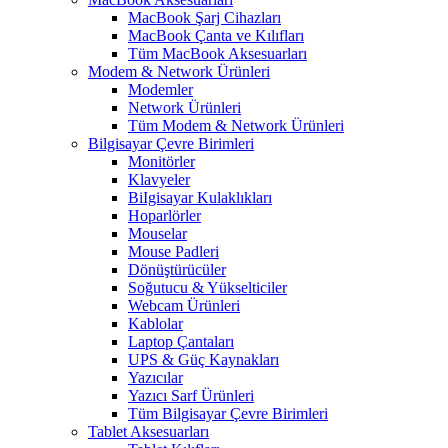
MacBook Şarj Cihazları
MacBook Çanta ve Kılıfları
Tüm MacBook Aksesuarları
Modem & Network Ürünleri
Modemler
Network Ürünleri
Tüm Modem & Network Ürünleri
Bilgisayar Çevre Birimleri
Monitörler
Klavyeler
BiIgisayar Kulaklıkları
Hoparlörler
Mouselar
Mouse Padleri
Dönüştürücüler
Soğutucu & Yükselticiler
Webcam Ürünleri
Kablolar
Laptop Çantaları
UPS & Güç Kaynakları
Yazıcılar
Yazıcı Sarf Ürünleri
Tüm Bilgisayar Çevre Birimleri
Tablet Aksesuarları