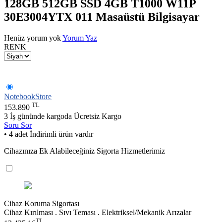
128GB 512GB SSD 4GB T1000 W11P
30E3004YTX 011 Masaüstü Bilgisayar
Henüz yorum yok
Yorum Yaz
RENK
NotebookStore
TL
153.890
3 İş gününde kargoda
Ücretsiz Kargo
Soru Sor
• 4 adet İndirimli ürün vardır
Cihazınıza Ek Alabileceğiniz Sigorta Hizmetlerimiz
Cihaz Koruma Sigortası
Cihaz Kırılması . Sıvı Teması . Elektriksel/Mekanik Arızalar
TL