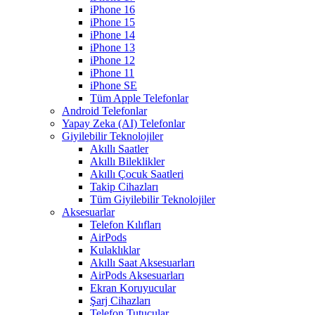
iPhone 16
iPhone 15
iPhone 14
iPhone 13
iPhone 12
iPhone 11
iPhone SE
Tüm Apple Telefonlar
Android Telefonlar
Yapay Zeka (AI) Telefonlar
Giyilebilir Teknolojiler
Akıllı Saatler
Akıllı Bileklikler
Akıllı Çocuk Saatleri
Takip Cihazları
Tüm Giyilebilir Teknolojiler
Aksesuarlar
Telefon Kılıfları
AirPods
Kulaklıklar
Akıllı Saat Aksesuarları
AirPods Aksesuarları
Ekran Koruyucular
Şarj Cihazları
Telefon Tutucular