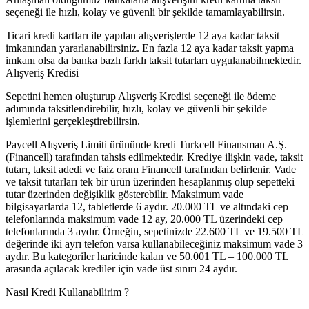
seçeneği ile hızlı, kolay ve güvenli bir şekilde tamamlayabilirsin.
Ticari kredi kartları ile yapılan alışverişlerde 12 aya kadar taksit
imkanından yararlanabilirsiniz. En fazla 12 aya kadar taksit yapma
imkanı olsa da banka bazlı farklı taksit tutarları uygulanabilmektedir.
Alışveriş Kredisi
Sepetini hemen oluşturup Alışveriş Kredisi seçeneği ile ödeme
adımında taksitlendirebilir, hızlı, kolay ve güvenli bir şekilde
işlemlerini gerçekleştirebilirsin.
Paycell Alışveriş Limiti ürününde kredi Turkcell Finansman A.Ş.
(Financell) tarafından tahsis edilmektedir. Krediye ilişkin vade, taksit
tutarı, taksit adedi ve faiz oranı Financell tarafından belirlenir. Vade
ve taksit tutarları tek bir ürün üzerinden hesaplanmış olup sepetteki
tutar üzerinden değişiklik gösterebilir. Maksimum vade
bilgisayarlarda 12, tabletlerde 6 aydır. 20.000 TL ve altındaki cep
telefonlarında maksimum vade 12 ay, 20.000 TL üzerindeki cep
telefonlarında 3 aydır. Örneğin, sepetinizde 22.600 TL ve 19.500 TL
değerinde iki ayrı telefon varsa kullanabileceğiniz maksimum vade 3
aydır. Bu kategoriler haricinde kalan ve 50.001 TL – 100.000 TL
arasında açılacak krediler için vade üst sınırı 24 aydır.
Nasıl Kredi Kullanabilirim ?