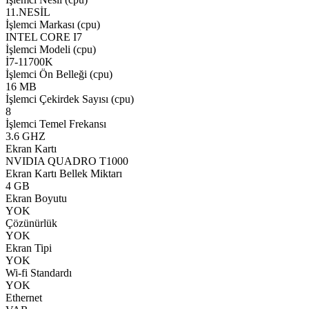
11.NESİL
İşlemci Markası (cpu)
INTEL CORE I7
İşlemci Modeli (cpu)
İ7-11700K
İşlemci Ön Belleği (cpu)
16 MB
İşlemci Çekirdek Sayısı (cpu)
8
İşlemci Temel Frekansı
3.6 GHZ
Ekran Kartı
NVIDIA QUADRO T1000
Ekran Kartı Bellek Miktarı
4 GB
Ekran Boyutu
YOK
Çözünürlük
YOK
Ekran Tipi
YOK
Wi-fi Standardı
YOK
Ethernet