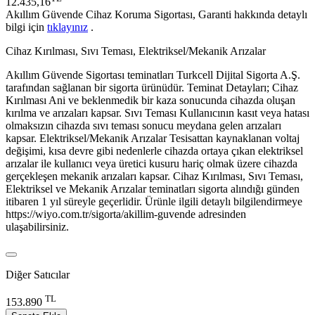
12.435,16
Akıllım Güvende Cihaz Koruma Sigortası, Garanti hakkında detaylı
bilgi için
tıklayınız
.
Cihaz Kırılması, Sıvı Teması, Elektriksel/Mekanik Arızalar
Akıllım Güvende Sigortası teminatları Turkcell Dijital Sigorta A.Ş.
tarafından sağlanan bir sigorta ürünüdür. Teminat Detayları; Cihaz
Kırılması Ani ve beklenmedik bir kaza sonucunda cihazda oluşan
kırılma ve arızaları kapsar. Sıvı Teması Kullanıcının kasıt veya hatası
olmaksızın cihazda sıvı teması sonucu meydana gelen arızaları
kapsar. Elektriksel/Mekanik Arızalar Tesisattan kaynaklanan voltaj
değişimi, kısa devre gibi nedenlerle cihazda ortaya çıkan elektriksel
arızalar ile kullanıcı veya üretici kusuru hariç olmak üzere cihazda
gerçekleşen mekanik arızaları kapsar. Cihaz Kırılması, Sıvı Teması,
Elektriksel ve Mekanik Arızalar teminatları sigorta alındığı günden
itibaren 1 yıl süreyle geçerlidir. Ürünle ilgili detaylı bilgilendirmeye
https://wiyo.com.tr/sigorta/akillim-guvende adresinden
ulaşabilirsiniz.
Diğer Satıcılar
TL
153.890