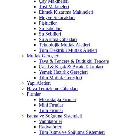
Çay Makineleri
Tost Makineleri
Ekmek Kızartma Makineleri
Meyve Sıkacakları
Pişiriciler
Su Isıtıcıları
Su Sebilleri
Su Arıtma Cihazları
Teknolojik Mutfak Aletleri
Tüm Elektrikli Mutfak Aletleri
Mutfak Gereçleri
Tava & Tencere & Düdüklü Tencere
Çatal & Kaşık & Bıçak Takımları
Yemek Hazırlık Gereçleri
Tüm Mutfak Gereçleri
Yapı Aletleri
Hava Temizleme Cihazları
Fırınlar
Mikrodalga Fırınlar
Mini Fırınlar
Tüm Fırınlar
Isıtma ve Soğutma Sistemleri
Vantilatörler
Radyatörler
Tüm Isıtma ve Soğutma Sistemleri