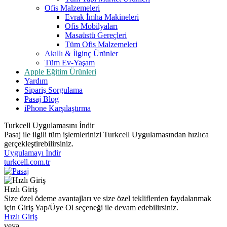
Ofis Malzemeleri
Evrak İmha Makineleri
Ofis Mobilyaları
Masaüstü Gereçleri
Tüm Ofis Malzemeleri
Akıllı & İlginç Ürünler
Tüm Ev-Yaşam
Apple Eğitim Ürünleri
Yardım
Sipariş Sorgulama
Pasaj Blog
iPhone Karşılaştırma
Turkcell Uygulamasını İndir
Pasaj ile ilgili tüm işlemlerinizi Turkcell Uygulamasından hızlıca
gerçekleştirebilirsiniz.
Uygulamayı İndir
turkcell.com.tr
Hızlı Giriş
Size özel ödeme avantajları ve size özel tekliflerden faydalanmak
için Giriş Yap/Üye Ol seçeneği ile devam edebilirsiniz.
Hızlı Giriş
veya