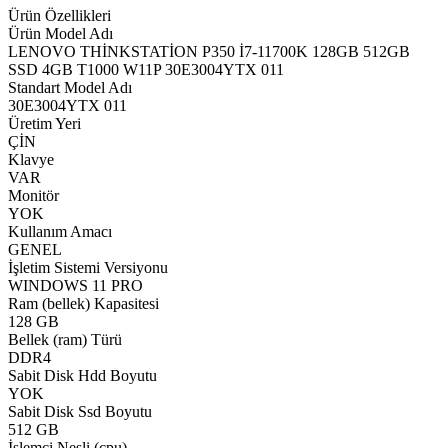
Ürün Özellikleri
Ürün Model Adı
LENOVO THİNKSTATİON P350 İ7-11700K 128GB 512GB
SSD 4GB T1000 W11P 30E3004YTX 011
Standart Model Adı
30E3004YTX 011
Üretim Yeri
ÇİN
Klavye
VAR
Monitör
YOK
Kullanım Amacı
GENEL
İşletim Sistemi Versiyonu
WINDOWS 11 PRO
Ram (bellek) Kapasitesi
128 GB
Bellek (ram) Türü
DDR4
Sabit Disk Hdd Boyutu
YOK
Sabit Disk Ssd Boyutu
512 GB
İşlemci Nesli (cpu)