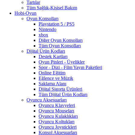
Tartılar
Tüm Sağlık-Kişisel Bakım
Hobi-Oyun
Oyun Konsolları
Playstation 5 / PS5
Nintendo
xbox
Diğer Oyun Konsolları
Tüm Oyun Konsolları
Dijital Ürün Kodları
Destek Kartları
Oyun Pinleri - Üyelikler
Spor - Dizi - Film Yayın Paketleri
Online Eğitim
Eğlence ve Müzik
Saklama Alanı
Dijital Sigorta Ürünleri
Tüm Dijital Ürün Kodları
Oyuncu Aksesuarları
Oyuncu Klavyeleri
Oyuncu Mouseları
Oyuncu Kulaklıkları
Oyuncu Koltukları
Oyuncu Joystickleri
Konsol Aksesuarları