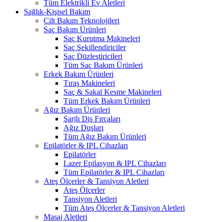
Tüm Elektrikli Ev Aletleri
Sağlık-Kişisel Bakım
Cilt Bakım Teknolojileri
Saç Bakım Ürünleri
Saç Kurutma Makineleri
Saç Şekillendiriciler
Saç Düzleştiricileri
Tüm Saç Bakım Ürünleri
Erkek Bakım Ürünleri
Tıraş Makineleri
Saç & Sakal Kesme Makineleri
Tüm Erkek Bakım Ürünleri
Ağız Bakım Ürünleri
Şarjlı Diş Fırçaları
Ağız Duşları
Tüm Ağız Bakım Ürünleri
Epilatörler & IPL Cihazları
Epilatörler
Lazer Epilasyon & IPL Cihazları
Tüm Epilatörler & IPL Cihazları
Ateş Ölçerler & Tansiyon Aletleri
Ateş Ölçerler
Tansiyon Aletleri
Tüm Ateş Ölçerler & Tansiyon Aletleri
Masaj Aletleri