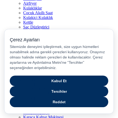
Airfryer
Kulaklıklar
Çocuk Akıllı Saat
Kulakiçi Kulaklık
Kettle
Saç Düzleştirici
Airpods
Yardım
Yardım Merkezi
İşlem Rehberi
Ürün Güvenliği Temas Noktası
Nasıl İade Edebilirim?
Pasaj Sipariş Sorgulama
iPhone Karşılaştırma
Televizyon (TV) Karşılaştırma
Telefon Sat
Popüler Marka Kategoriler
Samsung Telefonlar
JBL Kulaklık
Philips Kahve Makinesi
Samsung Tablet
Dyson Saç Düzleştirici
Philips Dikey Süpürge
Philips Süpürge
Karaca Kahve Makinesi