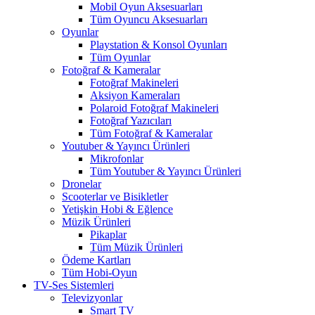
Mobil Oyun Aksesuarları
Tüm Oyuncu Aksesuarları
Oyunlar
Playstation & Konsol Oyunları
Tüm Oyunlar
Fotoğraf & Kameralar
Fotoğraf Makineleri
Aksiyon Kameraları
Polaroid Fotoğraf Makineleri
Fotoğraf Yazıcıları
Tüm Fotoğraf & Kameralar
Youtuber & Yayıncı Ürünleri
Mikrofonlar
Tüm Youtuber & Yayıncı Ürünleri
Dronelar
Scooterlar ve Bisikletler
Yetişkin Hobi & Eğlence
Müzik Ürünleri
Pikaplar
Tüm Müzik Ürünleri
Ödeme Kartları
Tüm Hobi-Oyun
TV-Ses Sistemleri
Televizyonlar
Smart TV