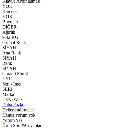
Klavye Aydınlatması
YOK
Kamera
YOK
Boyutlar
DİĞER
Ağırlık
9,42 KG
Orjınal Renk
SİYAH
Ana Renk
SİYAH
Renk
SİYAH
Garanti Süresi
3 YIL
Seri - Imeı
SERİ
Marka
LENOVO
Daha Fazla
Değerlendirmeler
Henüz yorum yok
Yorum Yaz
Ürün Soru&Cevapları