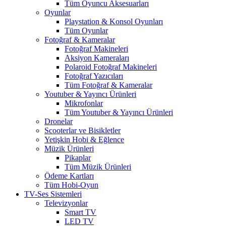
Tüm Oyuncu Aksesuarları
Oyunlar
Playstation & Konsol Oyunları
Tüm Oyunlar
Fotoğraf & Kameralar
Fotoğraf Makineleri
Aksiyon Kameraları
Polaroid Fotoğraf Makineleri
Fotoğraf Yazıcıları
Tüm Fotoğraf & Kameralar
Youtuber & Yayıncı Ürünleri
Mikrofonlar
Tüm Youtuber & Yayıncı Ürünleri
Dronelar
Scooterlar ve Bisikletler
Yetişkin Hobi & Eğlence
Müzik Ürünleri
Pikaplar
Tüm Müzik Ürünleri
Ödeme Kartları
Tüm Hobi-Oyun
TV-Ses Sistemleri
Televizyonlar
Smart TV
LED TV