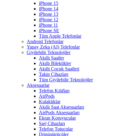
iPhone 15
iPhone 14
iPhone 13
iPhone 12
iPhone 11
iPhone SE
Tüm Apple Telefonlar
Android Telefonlar
Yapay Zeka (AI) Telefonlar
Giyilebilir Teknolojiler
Akıllı Saatler
Akıllı Bileklikler
Akıllı Çocuk Saatleri
Takip Cihazları
Tüm Giyilebilir Teknolojiler
Aksesuarlar
Telefon Kılıfları
AirPods
Kulaklıklar
Akıllı Saat Aksesuarları
AirPods Aksesuarları
Ekran Koruyucular
Şarj Cihazları
Telefon Tutucular
Dönüştürücüler