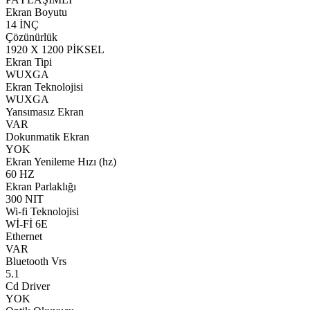
Ekran Boyutu
14 İNÇ
Çözünürlük
1920 X 1200 PİKSEL
Ekran Tipi
WUXGA
Ekran Teknolojisi
WUXGA
Yansımasız Ekran
VAR
Dokunmatik Ekran
YOK
Ekran Yenileme Hızı (hz)
60 HZ
Ekran Parlaklığı
300 NIT
Wi-fi Teknolojisi
Wİ-Fİ 6E
Ethernet
VAR
Bluetooth Vrs
5.1
Cd Driver
YOK