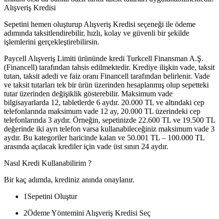
Alışveriş Kredisi
Sepetini hemen oluşturup Alışveriş Kredisi seçeneği ile ödeme
adımında taksitlendirebilir, hızlı, kolay ve güvenli bir şekilde
işlemlerini gerçekleştirebilirsin.
Paycell Alışveriş Limiti ürününde kredi Turkcell Finansman A.Ş.
(Financell) tarafından tahsis edilmektedir. Krediye ilişkin vade, taksit
tutarı, taksit adedi ve faiz oranı Financell tarafından belirlenir. Vade
ve taksit tutarları tek bir ürün üzerinden hesaplanmış olup sepetteki
tutar üzerinden değişiklik gösterebilir. Maksimum vade
bilgisayarlarda 12, tabletlerde 6 aydır. 20.000 TL ve altındaki cep
telefonlarında maksimum vade 12 ay, 20.000 TL üzerindeki cep
telefonlarında 3 aydır. Örneğin, sepetinizde 22.600 TL ve 19.500 TL
değerinde iki ayrı telefon varsa kullanabileceğiniz maksimum vade 3
aydır. Bu kategoriler haricinde kalan ve 50.001 TL – 100.000 TL
arasında açılacak krediler için vade üst sınırı 24 aydır.
Nasıl Kredi Kullanabilirim ?
Bir kaç adımda, krediniz anında onaylanır.
1
Sepetini Oluştur
2
Ödeme Yöntemini Alışveriş Kredisi Seç