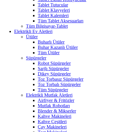
Tablet Tutucular
Tablet Klavyeleri
Tablet Kalemleri
Tüm Tablet Aksesuarları
Tüm Bilgisayar-Tablet
Elektrikli Ev Aletleri
Ütüler
Buharlı Ütüler
Buhar Kazanlı Ütüler
Tüm Ütüler
Süpürgeler
Robot Süpürgeler
Şarjlı Süpürgeler
Dikey Süpürgeler
Toz Torbasız Süpürgeler
Toz Torbalı Süpürgeler
Tüm Süpürgeler
Elektrikli Mutfak Aletleri
Airfryer & Fritözler
Mutfak Robotları
Blender & Mikserler
Kahve Makineleri
Kahve Çeşitleri
Çay Makineleri