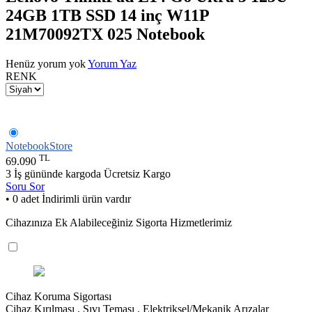
24GB 1TB SSD 14 inç W11P
21M70092TX 025 Notebook
Henüz yorum yok
Yorum Yaz
RENK
NotebookStore
TL
69.090
3 İş gününde kargoda
Ücretsiz Kargo
Soru Sor
• 0 adet İndirimli ürün vardır
Cihazınıza Ek Alabileceğiniz Sigorta Hizmetlerimiz
Cihaz Koruma Sigortası
Cihaz Kırılması . Sıvı Teması . Elektriksel/Mekanik Arızalar