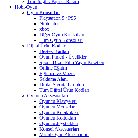
Tüm Sağlık-Kişisel Bakım
Hobi-Oyun
Oyun Konsolları
Playstation 5 / PS5
Nintendo
xbox
Diğer Oyun Konsolları
Tüm Oyun Konsolları
Dijital Ürün Kodları
Destek Kartları
Oyun Pinleri - Üyelikler
Spor - Dizi - Film Yayın Paketleri
Online Eğitim
Eğlence ve Müzik
Saklama Alanı
Dijital Sigorta Ürünleri
Tüm Dijital Ürün Kodları
Oyuncu Aksesuarları
Oyuncu Klavyeleri
Oyuncu Mouseları
Oyuncu Kulaklıkları
Oyuncu Koltukları
Oyuncu Joystickleri
Konsol Aksesuarları
Mobil Oyun Aksesuarları