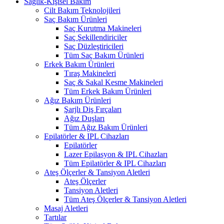
Sağlık-Kişisel Bakım
Cilt Bakım Teknolojileri
Saç Bakım Ürünleri
Saç Kurutma Makineleri
Saç Şekillendiriciler
Saç Düzleştiricileri
Tüm Saç Bakım Ürünleri
Erkek Bakım Ürünleri
Tıraş Makineleri
Saç & Sakal Kesme Makineleri
Tüm Erkek Bakım Ürünleri
Ağız Bakım Ürünleri
Şarjlı Diş Fırçaları
Ağız Duşları
Tüm Ağız Bakım Ürünleri
Epilatörler & IPL Cihazları
Epilatörler
Lazer Epilasyon & IPL Cihazları
Tüm Epilatörler & IPL Cihazları
Ateş Ölçerler & Tansiyon Aletleri
Ateş Ölçerler
Tansiyon Aletleri
Tüm Ateş Ölçerler & Tansiyon Aletleri
Masaj Aletleri
Tartılar