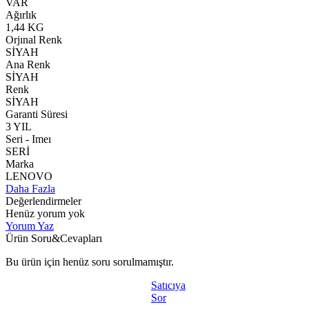
VAR
Ağırlık
1,44 KG
Orjınal Renk
SİYAH
Ana Renk
SİYAH
Renk
SİYAH
Garanti Süresi
3 YIL
Seri - Imeı
SERİ
Marka
LENOVO
Daha Fazla
Değerlendirmeler
Henüz yorum yok
Yorum Yaz
Ürün Soru&Cevapları
Bu ürün için henüz soru sorulmamıştır.
Satıcıya
Sor