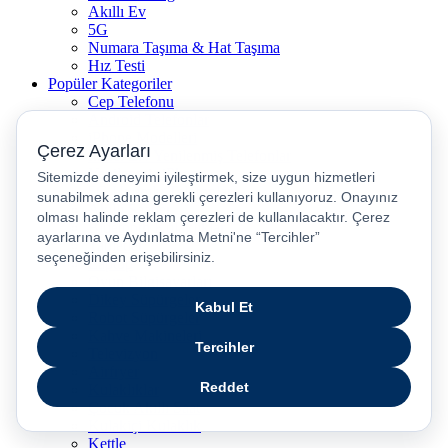
Akıllı Ev
5G
Numara Taşıma & Hat Taşıma
Hız Testi
Popüler Kategoriler
Cep Telefonu
Android Telefonlar
iPhone Modelleri
İkinci El / Yenilenmiş Telefonlar
Yenilenmiş iPhone
5G Uyumlu Telefonlar
Akıllı Saatler
Bluetooth Kulaklıklar
Tabletler
Laptop
Oyun Bilgisayarları
Dikey Süpürgeler
Robot Süpürgeler
Kahve Makineleri
Televizyon
Airfryer
Kulaklıklar
Çocuk Akıllı Saat
Kulakiçi Kulaklık
Kettle