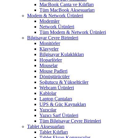
MacBook Çanta ve Kılıfları
Tüm MacBook Aksesuarları
Modem & Network Ürünleri
Modemler
Network Ürünleri
Tüm Modem & Network Ürünleri
Bilgisayar Çevre Birimleri
Monitörler
Klavyeler
BiIgisayar Kulaklıkları
Hoparlörler
Mouselar
Mouse Padleri
Dönüştürücüler
Soğutucu & Yükselticiler
Webcam Ürünleri
Kablolar
Laptop Çantaları
UPS & Güç Kaynakları
Yazıcılar
Yazıcı Sarf Ürünleri
Tüm Bilgisayar Çevre Birimleri
Tablet Aksesuarları
Tablet Kılıfları
Tablet Ekran Koruyucular