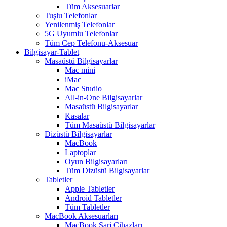
Tüm Aksesuarlar
Tuşlu Telefonlar
Yenilenmiş Telefonlar
5G Uyumlu Telefonlar
Tüm Cep Telefonu-Aksesuar
Bilgisayar-Tablet
Masaüstü Bilgisayarlar
Mac mini
iMac
Mac Studio
All-in-One Bilgisayarlar
Masaüstü Bilgisayarlar
Kasalar
Tüm Masaüstü Bilgisayarlar
Dizüstü Bilgisayarlar
MacBook
Laptoplar
Oyun Bilgisayarları
Tüm Dizüstü Bilgisayarlar
Tabletler
Apple Tabletler
Android Tabletler
Tüm Tabletler
MacBook Aksesuarları
MacBook Şarj Cihazları