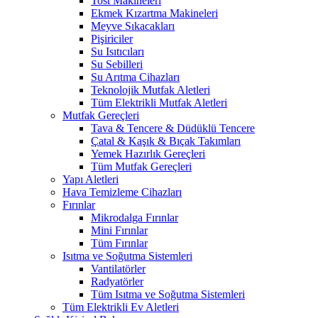
Tost Makineleri
Ekmek Kızartma Makineleri
Meyve Sıkacakları
Pişiriciler
Su Isıtıcıları
Su Sebilleri
Su Arıtma Cihazları
Teknolojik Mutfak Aletleri
Tüm Elektrikli Mutfak Aletleri
Mutfak Gereçleri
Tava & Tencere & Düdüklü Tencere
Çatal & Kaşık & Bıçak Takımları
Yemek Hazırlık Gereçleri
Tüm Mutfak Gereçleri
Yapı Aletleri
Hava Temizleme Cihazları
Fırınlar
Mikrodalga Fırınlar
Mini Fırınlar
Tüm Fırınlar
Isıtma ve Soğutma Sistemleri
Vantilatörler
Radyatörler
Tüm Isıtma ve Soğutma Sistemleri
Tüm Elektrikli Ev Aletleri