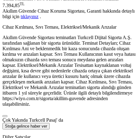
TL
7.394,85
Akıllım Güvende Cihaz Koruma Sigortası, Garanti hakkında detaylı
bilgi için
tıklayınız
.
Cihaz Kırılması, Sıvı Teması, Elektriksel/Mekanik Arızalar
Akıllım Güvende Sigortası teminatları Turkcell Dijital Sigorta A.Ş.
tarafından sağlanan bir sigorta ürünüdür. Teminat Detayları; Cihaz
Kırılması Ani ve beklenmedik bir kaza sonucunda cihazda oluşan
kırılma ve arızaları kapsar. Sıvı Teması Kullanıcının kasıt veya hatası
olmaksızın cihazda sıvı teması sonucu meydana gelen arızaları
kapsar. Elektriksel/Mekanik Arızalar Tesisattan kaynaklanan voltaj
değişimi, kısa devre gibi nedenlerle cihazda ortaya çıkan elektriksel
arızalar ile kullanıcı veya üretici kusuru hariç olmak üzere cihazda
gerçekleşen mekanik arızaları kapsar. Cihaz Kırılması, Sıvı Teması,
Elektriksel ve Mekanik Arızalar teminatları sigorta alındığı günden
itibaren 1 yıl süreyle geçerlidir. Ürünle ilgili detaylı bilgilendirmeye
https://wiyo.com.tr/sigorta/akillim-guvende adresinden
ulaşabilirsiniz.
Çok Yakında Turkcell Pasaj' da
Stoğa gelince haber ver
Diğer Satıcılar