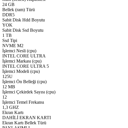
24 GB
Bellek (ram) Türü
DDR5
Sabit Disk Hdd Boyutu
YOK
Sabit Disk Ssd Boyutu
1 TB
Ssd Tipi
NVME M2
İşlemci Nesli (cpu)
INTEL CORE ULTRA
İşlemci Markası (cpu)
INTEL CORE ULTRA 5
İşlemci Modeli (cpu)
125U
İşlemci Ön Belleği (cpu)
12 MB
İşlemci Çekirdek Sayısı (cpu)
12
İşlemci Temel Frekansı
1,3 GHZ
Ekran Kartı
DAHİLİ EKRAN KARTI
Ekran Kartı Bellek Türü
PAYLAŞIMLI