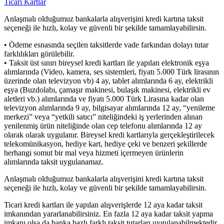
Ticari Kartlar
Anlaşmalı olduğumuz bankalarla alışverişini kredi kartına taksit
seçeneği ile hızlı, kolay ve güvenli bir şekilde tamamlayabilirsin.
• Ödeme esnasında seçilen taksitlerde vade farkından dolayı tutar
farklılıkları görülebilir.
• Taksit üst sınırı bireysel kredi kartları ile yapılan elektronik eşya
alımlarında (Video, kamera, ses sistemleri, fiyatı 5.000 Türk lirasının
üzerinde olan televizyon vb) 4 ay, tablet alımlarında 6 ay, elektrikli
eşya (Buzdolabı, çamaşır makinesi, bulaşık makinesi, elektrikli ev
aletleri vb.) alımlarında ve fiyatı 5.000 Türk Lirasına kadar olan
televizyon alımlarında 9 ay, bilgisayar alımlarında 12 ay, “yenileme
merkezi” veya “yetkili satıcı” niteliğindeki iş yerlerinden alınan
yenilenmiş ürün niteliğinde olan cep telefonu alımlarında 12 ay
olarak olarak uygulanır. Bireysel kredi kartlarıyla gerçekleştirilecek
telekomünikasyon, hediye kart, hediye çeki ve benzeri şekillerde
herhangi somut bir mal veya hizmeti içermeyen ürünlerin
alımlarında taksit uygulanamaz.
Anlaşmalı olduğumuz bankalarla alışverişini kredi kartına taksit
seçeneği ile hızlı, kolay ve güvenli bir şekilde tamamlayabilirsin.
Ticari kredi kartları ile yapılan alışverişlerde 12 aya kadar taksit
imkanından yararlanabilirsiniz. En fazla 12 aya kadar taksit yapma
imkanı olsa da banka bazlı farklı taksit tutarları uygulanabilmektedir.