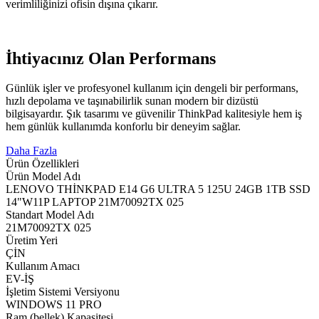
verimliliğinizi ofisin dışına çıkarır.
İhtiyacınız Olan Performans
Günlük işler ve profesyonel kullanım için dengeli bir performans,
hızlı depolama ve taşınabilirlik sunan modern bir dizüstü
bilgisayardır. Şık tasarımı ve güvenilir ThinkPad kalitesiyle hem iş
hem günlük kullanımda konforlu bir deneyim sağlar.
Daha Fazla
Ürün Özellikleri
Ürün Model Adı
LENOVO THİNKPAD E14 G6 ULTRA 5 125U 24GB 1TB SSD
14"W11P LAPTOP 21M70092TX 025
Standart Model Adı
21M70092TX 025
Üretim Yeri
ÇİN
Kullanım Amacı
EV-İŞ
İşletim Sistemi Versiyonu
WINDOWS 11 PRO
Ram (bellek) Kapasitesi